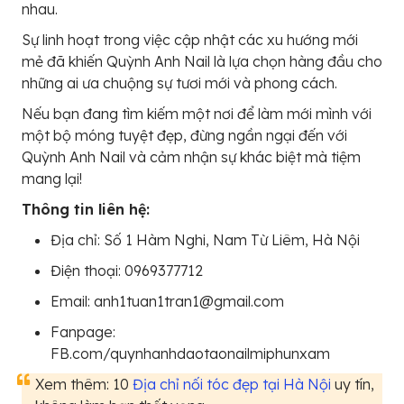
nhau.
Sự linh hoạt trong việc cập nhật các xu hướng mới
mẻ đã khiến Quỳnh Anh Nail là lựa chọn hàng đầu cho
những ai ưa chuộng sự tươi mới và phong cách.
Nếu bạn đang tìm kiếm một nơi để làm mới mình với
một bộ móng tuyệt đẹp, đừng ngần ngại đến với
Quỳnh Anh Nail và cảm nhận sự khác biệt mà tiệm
mang lại!
Thông tin liên hệ:
Địa chỉ: Số 1 Hàm Nghi, Nam Từ Liêm, Hà Nội
Điện thoại: 0969377712
Email: anh1tuan1tran1@gmail.com
Fanpage:
FB.com/quynhanhdaotaonailmiphunxam
Xem thêm: 10
Địa chỉ nối tóc đẹp tại Hà Nội
uy tín,