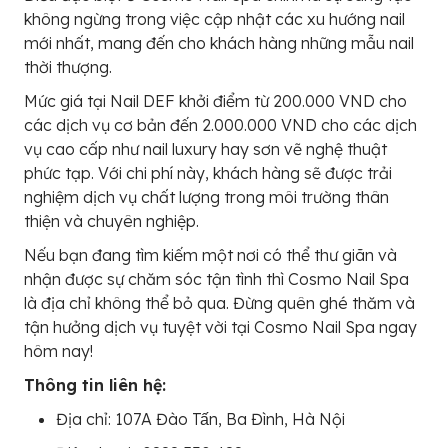
không ngừng trong việc cập nhật các xu hướng nail
mới nhất, mang đến cho khách hàng những mẫu nail
thời thượng.
Mức giá tại Nail DEF khởi điểm từ 200.000 VND cho
các dịch vụ cơ bản đến 2.000.000 VND cho các dịch
vụ cao cấp như nail luxury hay sơn vẽ nghệ thuật
phức tạp. Với chi phí này, khách hàng sẽ được trải
nghiệm dịch vụ chất lượng trong môi trường thân
thiện và chuyên nghiệp.
Nếu bạn đang tìm kiếm một nơi có thể thư giãn và
nhận được sự chăm sóc tận tình thì Cosmo Nail Spa
là địa chỉ không thể bỏ qua. Đừng quên ghé thăm và
tận hưởng dịch vụ tuyệt vời tại Cosmo Nail Spa ngay
hôm nay!
Thông tin liên hệ:
Địa chỉ: 107A Đào Tấn, Ba Đình, Hà Nội