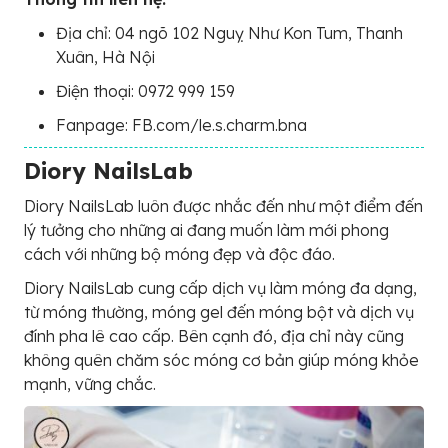
Địa chỉ: 04 ngõ 102 Nguỵ Như Kon Tum, Thanh
Xuân, Hà Nội
Điện thoại: 0972 999 159
Fanpage: FB.com/le.s.charm.bna
Diory NailsLab
Diory NailsLab luôn được nhắc đến như một điểm đến
lý tưởng cho những ai đang muốn làm mới phong
cách với những bộ móng đẹp và độc đáo.
Diory NailsLab cung cấp dịch vụ làm móng đa dạng,
từ móng thường, móng gel đến móng bột và dịch vụ
đính pha lê cao cấp. Bên cạnh đó, địa chỉ này cũng
không quên chăm sóc móng cơ bản giúp móng khỏe
mạnh, vững chắc.