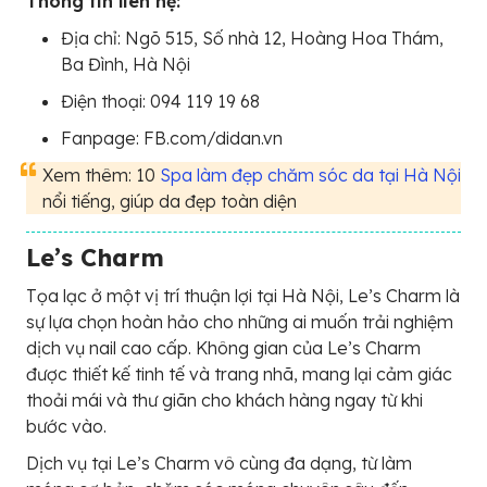
Thông tin liên hệ:
Địa chỉ: Ngõ 515, Số nhà 12, Hoàng Hoa Thám,
Ba Đình, Hà Nội
Điện thoại: 094 119 19 68
Fanpage: FB.com/didan.vn
Xem thêm: 10
Spa làm đẹp chăm sóc da tại Hà Nội
nổi tiếng, giúp da đẹp toàn diện
Le’s Charm
Tọa lạc ở một vị trí thuận lợi tại Hà Nội, Le’s Charm là
sự lựa chọn hoàn hảo cho những ai muốn trải nghiệm
dịch vụ nail cao cấp. Không gian của Le’s Charm
được thiết kế tinh tế và trang nhã, mang lại cảm giác
thoải mái và thư giãn cho khách hàng ngay từ khi
bước vào.
Dịch vụ tại Le’s Charm vô cùng đa dạng, từ làm