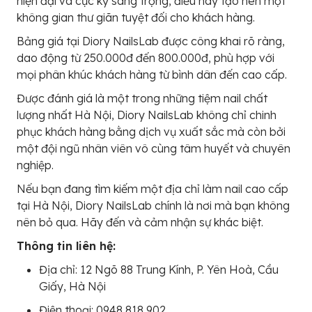
hiện đại và cực kỳ sang trọng, điều này tạo nên một
không gian thư giãn tuyệt đối cho khách hàng.
Bảng giá tại Diory NailsLab được công khai rõ ràng,
dao động từ 250.000đ đến 800.000đ, phù hợp với
mọi phân khúc khách hàng từ bình dân đến cao cấp.
Được đánh giá là một trong những tiệm nail chất
lượng nhất Hà Nội, Diory NailsLab không chỉ chinh
phục khách hàng bằng dịch vụ xuất sắc mà còn bởi
một đội ngũ nhân viên vô cùng tâm huyết và chuyên
nghiệp.
Nếu bạn đang tìm kiếm một địa chỉ làm nail cao cấp
tại Hà Nội, Diory NailsLab chính là nơi mà bạn không
nên bỏ qua. Hãy đến và cảm nhận sự khác biệt.
Thông tin liên hệ:
Địa chỉ: 12 Ngõ 88 Trung Kính, P. Yên Hoà, Cầu
Giấy, Hà Nội
Điện thoại: 0948 818 902