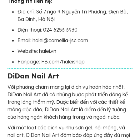
Thông tin liên hệ:
Địa chỉ: Số 7 ngõ 9 Nguyễn Tri Phương, Điện Bà,
Ba Đình, Hà Nội
Điện thoại: 024 6253 3930
Email: halei@camellia-jsc.com
Website: halei.vn
Fanpage: FB.com/haleishop
DiDan Nail Art
Với phương châm mang lại dịch vụ hoàn hảo nhất,
DiDan Nail Art đã có những bước phát triển đáng kể
trong làng thẩm mỹ. Được biết đến với các thiết kế
móng độc đáo, DiDan Nail Art là điểm đến lý tưởng
của hàng ngàn khách hàng trong và ngoài nước.
Với một loạt các dịch vụ như sơn gel, nối móng, và
nail art, DiDan Nail Art đảm bảo đáp ứng đầy đủ mọi