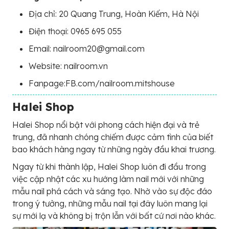
Địa chỉ: 20 Quang Trung, Hoàn Kiếm, Hà Nội
Điện thoại: 0965 695 055
Email: nailroom20@gmail.com
Website: nailroom.vn
Fanpage:FB.com/nailroom.mitshouse
Halei Shop
Halei Shop nổi bật với phong cách hiện đại và trẻ
trung, đã nhanh chóng chiếm được cảm tình của biết
bao khách hàng ngay từ những ngày đầu khai trương.
Ngay từ khi thành lập, Halei Shop luôn đi đầu trong
việc cập nhật các xu hướng làm nail mới với những
mẫu nail phá cách và sáng tạo. Nhờ vào sự độc đáo
trong ý tưởng, những mẫu nail tại đây luôn mang lại
sự mới lạ và không bị trộn lẫn với bất cứ nơi nào khác.