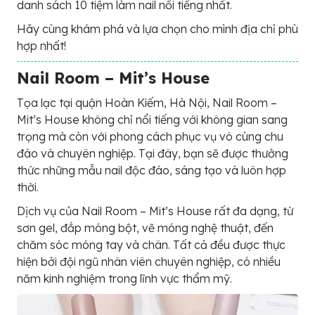
danh sách 10 tiệm làm nail nổi tiếng nhất.
Hãy cùng khám phá và lựa chọn cho mình địa chỉ phù
hợp nhất!
Nail Room – Mit’s House
Tọa lạc tại quận Hoàn Kiếm, Hà Nội, Nail Room –
Mit’s House không chỉ nổi tiếng với không gian sang
trọng mà còn với phong cách phục vụ vô cùng chu
đáo và chuyên nghiệp. Tại đây, bạn sẽ được thưởng
thức những mẫu nail độc đáo, sáng tạo và luôn hợp
thời.
Dịch vụ của Nail Room – Mit’s House rất đa dạng, từ
sơn gel, đắp móng bột, vẽ móng nghệ thuật, đến
chăm sóc móng tay và chân. Tất cả đều được thực
hiện bởi đội ngũ nhân viên chuyên nghiệp, có nhiều
năm kinh nghiệm trong lĩnh vực thẩm mỹ.