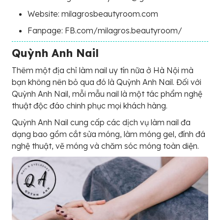
Website: milagrosbeautyroom.com
Fanpage: FB.com/milagros.beautyroom/
Quỳnh Anh Nail
Thêm một địa chỉ làm nail uy tín nữa ở Hà Nội mà
bạn không nên bỏ qua đó là Quỳnh Anh Nail. Đối với
Quỳnh Anh Nail, mỗi mẫu nail là một tác phẩm nghệ
thuật độc đáo chinh phục mọi khách hàng.
Quỳnh Anh Nail cung cấp các dịch vụ làm nail đa
dạng bao gồm cắt sửa móng, làm móng gel, đính đá
nghệ thuật, vẽ móng và chăm sóc móng toàn diện.