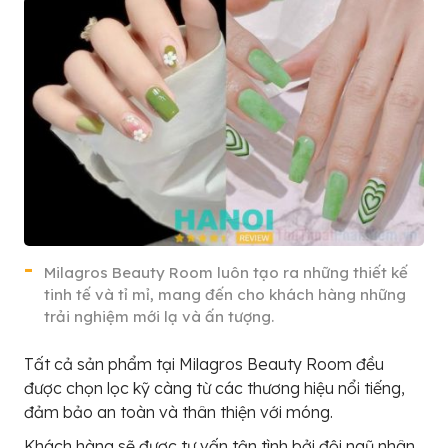
Milagros Beauty Room luôn tạo ra những thiết kế
tinh tế và tỉ mỉ, mang đến cho khách hàng những
trải nghiệm mới lạ và ấn tượng.
Tất cả sản phẩm tại Milagros Beauty Room đều
được chọn lọc kỹ càng từ các thương hiệu nổi tiếng,
đảm bảo an toàn và thân thiện với móng.
Khách hàng sẽ được tư vấn tận tình bởi đội ngũ nhân