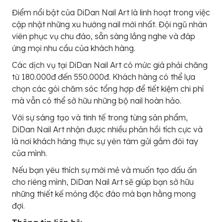
Điểm nổi bật của DiDan Nail Art là linh hoạt trong việc
cập nhật những xu hướng nail mới nhất. Đội ngũ nhân
viên phục vụ chu đáo, sẵn sàng lắng nghe và đáp
ứng mọi nhu cầu của khách hàng.
Các dịch vụ tại DiDan Nail Art có mức giá phải chăng
từ 180.000đ đến 550.000đ. Khách hàng có thể lựa
chọn các gói chăm sóc tổng hợp để tiết kiệm chi phí
mà vẫn có thể sở hữu những bộ nail hoàn hảo.
Với sự sáng tạo và tinh tế trong từng sản phẩm,
DiDan Nail Art nhận được nhiều phản hồi tích cực và
là nơi khách hàng thực sự yên tâm gửi gắm đôi tay
của mình.
Nếu bạn yêu thích sự mới mẻ và muốn tạo dấu ấn
cho riêng mình, DiDan Nail Art sẽ giúp bạn sở hữu
những thiết kế móng độc đáo mà bạn hằng mong
đợi.