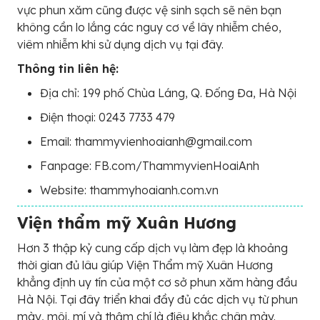
vực phun xăm cũng được vệ sinh sạch sẽ nên bạn
không cần lo lắng các nguy cơ về lây nhiễm chéo,
viêm nhiễm khi sử dụng dịch vụ tại đây.
Thông tin liên hệ:
Địa chỉ: 199 phố Chùa Láng, Q. Đống Đa, Hà Nội
Điện thoại: 0243 7733 479
Email: thammyvienhoaianh@gmail.com
Fanpage: FB.com/ThammyvienHoaiAnh
Website: thammyhoaianh.com.vn
Viện thẩm mỹ Xuân Hương
Hơn 3 thập kỷ cung cấp dịch vụ làm đẹp là khoảng
thời gian đủ lâu giúp Viện Thẩm mỹ Xuân Hương
khẳng định uy tín của một cơ sở phun xăm hàng đầu
Hà Nội. Tại đây triển khai đầy đủ các dịch vụ từ phun
mày, môi, mí và thậm chí là điêu khắc chân mày.