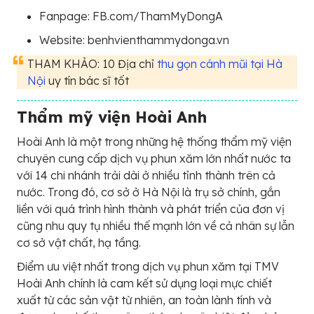
Fanpage: FB.com/ThamMyDongA
Website: benhvienthammydonga.vn
THAM KHẢO: 10 Địa chỉ
thu gọn cánh mũi tại Hà
Nội
uy tín bác sĩ tốt
Thẩm mỹ viện Hoài Anh
Hoài Anh là một trong những hệ thống thẩm mỹ viện
chuyên cung cấp dịch vụ phun xăm lớn nhất nước ta
với 14 chi nhánh trải dài ở nhiều tỉnh thành trên cả
nước. Trong đó, cơ sở ở Hà Nội là trụ sở chính, gắn
liền với quá trình hình thành và phát triển của đơn vị
cũng nhu quy tụ nhiều thế mạnh lớn về cả nhân sự lẫn
cơ sở vật chất, hạ tầng.
Điểm ưu việt nhất trong dịch vụ phun xăm tại TMV
Hoài Anh chính là cam kết sử dụng loại mực chiết
xuất từ các sản vật từ nhiên, an toàn lành tính và