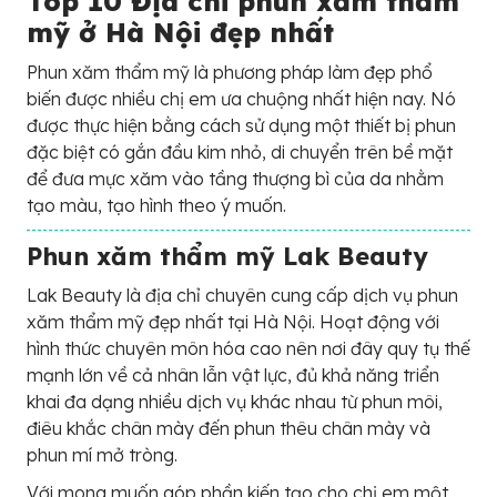
Top 10 Địa chỉ phun xăm thẩm
mỹ ở Hà Nội đẹp nhất
Phun xăm thẩm mỹ là phương pháp làm đẹp phổ
biến được nhiều chị em ưa chuộng nhất hiện nay. Nó
được thực hiện bằng cách sử dụng một thiết bị phun
đặc biệt có gắn đầu kim nhỏ, di chuyển trên bề mặt
để đưa mực xăm vào tầng thượng bì của da nhằm
tạo màu, tạo hình theo ý muốn.
Phun xăm thẩm mỹ Lak Beauty
Lak Beauty là địa chỉ chuyên cung cấp dịch vụ phun
xăm thẩm mỹ đẹp nhất tại Hà Nội. Hoạt động với
hình thức chuyên môn hóa cao nên nơi đây quy tụ thế
mạnh lớn về cả nhân lẫn vật lực, đủ khả năng triển
khai đa dạng nhiều dịch vụ khác nhau từ phun môi,
điêu khắc chân mày đến phun thêu chân mày và
phun mí mở tròng.
Với mong muốn góp phần kiến tạo cho chị em một