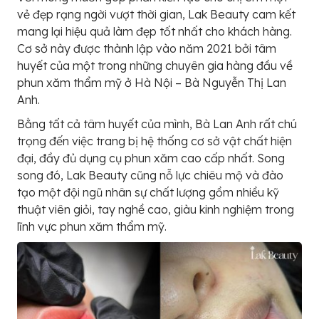
vẻ đẹp rạng ngời vượt thời gian, Lak Beauty cam kết
mang lại hiệu quả làm đẹp tốt nhất cho khách hàng.
Cơ sở này được thành lập vào năm 2021 bởi tâm
huyết của một trong những chuyên gia hàng đầu về
phun xăm thẩm mỹ ở Hà Nội – Bà Nguyễn Thị Lan
Anh.
Bằng tất cả tâm huyết của mình, Bà Lan Anh rất chú
trọng đến việc trang bị hệ thống cơ sở vật chất hiện
đại, đầy đủ dụng cụ phun xăm cao cấp nhất. Song
song đó, Lak Beauty cũng nỗ lực chiêu mộ và đào
tạo một đội ngũ nhân sự chất lượng gồm nhiều kỹ
thuật viên giỏi, tay nghề cao, giàu kinh nghiệm trong
lĩnh vực phun xăm thẩm mỹ.