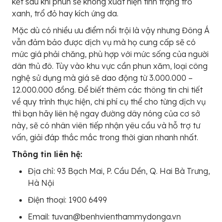
kết sau khi phun sẽ không xuất hiện tình trạng trổ
xanh, trổ đỏ hay kích ứng da.
Mặc dù có nhiều ưu điểm nổi trội là vậy nhưng Đông Á
vẫn đảm bảo được dịch vụ mà họ cung cấp sẽ có
mức giá phải chăng, phù hợp với mức sống của người
dân thủ đô. Tùy vào khu vực cần phun xăm, loại công
nghệ sử dụng mà giá sẽ dao động từ 3.000.000 –
12.000.000 đồng. Để biết thêm các thông tin chi tiết
về quy trình thực hiện, chi phí cụ thể cho từng dịch vụ
thì bạn hãy liên hệ ngay đường dây nóng của cơ sở
này, sẽ có nhân viên tiếp nhận yêu cầu và hỗ trợ tư
vấn, giải đáp thắc mắc trong thời gian nhanh nhất.
Thông tin liên hệ:
Địa chỉ: 93 Bạch Mai, P. Cầu Dền, Q. Hai Bà Trưng,
Hà Nội
Điện thoại: 1900 6499
Email: tuvan@benhvienthammydonga.vn