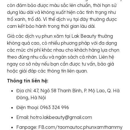
còn đảm bảo được màu sắc lên chuẩn, thời hạn sử
dụng lâu dài và không xuất hiện các tình trạng như
trổ xanh, trổ đỏ. Vì thế dịch vụ tại đây thường được
cam kết bảo hành trong thời gian lâu dài.
Giá các dịch vụ phun xăm tại Lak Beauty thường
không quá cao, có nhiều phương pháp với đa dạng
các mức chi phí khác nhau cho khách hàng lựa chọn
theo đúng nhu cầu và ngân sách cá nhân. Liên hệ
ngay cơ sở này nếu bạn cần được tư vấn, báo giá
hoặc giải đáp các thông tin liên quan.
Thông tin liên hệ:
Địa chỉ: 47, Ngõ 58 Thanh Bình, P. Mộ Lao, Q. Hà
Đông, Hà Nội
Điện thoại: 0963 324 996
Email: hotro.lakbeauty@gmail.com
Fanpage: FB.com/taomautoc.phunxamthammy