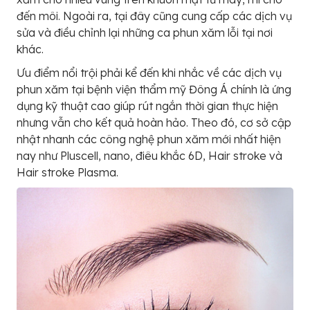
đến môi. Ngoài ra, tại đây cũng cung cấp các dịch vụ
sửa và điều chỉnh lại những ca phun xăm lỗi tại nơi
khác.
Ưu điểm nổi trội phải kể đến khi nhắc về các dịch vụ
phun xăm tại bệnh viện thẩm mỹ Đông Á chính là ứng
dụng kỹ thuật cao giúp rút ngắn thời gian thực hiện
nhưng vẫn cho kết quả hoàn hảo. Theo đó, cơ sở cập
nhật nhanh các công nghệ phun xăm mới nhất hiện
nay như Pluscell, nano, điêu khắc 6D, Hair stroke và
Hair stroke Plasma.