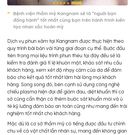
Bệnh viện thẩm mỹ Kangnam sẽ là “người bạn
đồng hành” tốt nhất cùng bạn trên hành trình kiến
tạo nhan sắc hoàn mỹ
Dịch vụ phun xăm tại Kangnam được thực hiện theo
quy trình bài bản với từng giai đoạn cụ thể. Bước đầu
tiên trong mọi liệu trình phun thêu tại đây đều sẽ là
kiểm tra đánh giá tỉ lệ khuôn mặt, khảo sát nhu cầu
khách hàng, xem xét độ nhạy cảm của da để đảm
bảo cho kết quả tốt nhất làm hài lòng mọi khách
hàng. Song song đó, bên cạnh sử dụng công nghệ
chiếu plasma hiện đại để giảm đau, diệt khuẩn thì cơ
sở cũng cẩn thận có thêm bước sát khuẩn môi và ủ
tê kỹ lưỡng đảm bảo an toàn cũng như mang đến trải
nghiệm tốt nhất cho khách hàng.
Mặc dù là cơ sở thẩm mỹ có tiếng được đầu tư chỉnh
chu về cả vật chất lẫn nhân sự, mang đến không gian