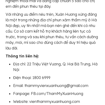
nghiệm thoải mái và đẳng cấp chuẩn 5 sao cho chị
em đến phun thêu tại đây.
Với những ưu điểm nêu trên, Xuân Hương xứng đáng
là một trong những địa chỉ phun xăm thẩm mỹ ở Hà
Nội đẹp, uy tín nhất mà bạn nên ghé đến khi có nhu
cầu. Cơ sở cam kết hỗ trợ khách hàng liên tục cả
trước, trong và sau khi phun thêu, tư vấn cách dưỡng
mày, môi, mí sao cho đúng cách để duy trì hiệu quả
lâu dài.
Thông tin liên hệ:
Địa chỉ: 22 Triệu Việt Vương, Q. Hai Bà Trưng, Hà
Nội
Điện thoại: 1800 6999
Email: thammyvienxuanhuong@gmail.com
Fanpage: FB.com/ThamMyXuanHuong
Website: vienthammyxuanhuong.com