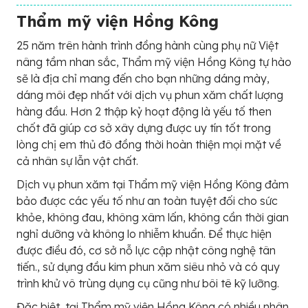
Thẩm mỹ viện Hồng Kông
25 năm trên hành trình đồng hành cùng phụ nữ Việt
nâng tầm nhan sắc, Thẩm mỹ viện Hồng Kông tự hào
sẽ là địa chỉ mang đến cho bạn những dáng mày,
dáng môi đẹp nhất với dịch vụ phun xăm chất lượng
hàng đầu. Hơn 2 thập kỷ hoạt động là yếu tố then
chốt đã giúp cơ sở xây dựng được uy tín tốt trong
lòng chị em thủ đô đồng thời hoàn thiện mọi mặt về
cả nhân sự lẫn vật chất.
Dịch vụ phun xăm tại Thẩm mỹ viện Hồng Kông đảm
bảo được các yếu tố như an toàn tuyệt đối cho sức
khỏe, không đau, không xâm lấn, không cần thời gian
nghỉ dưỡng và không lo nhiễm khuẩn. Để thực hiện
được điều đó, cơ sở nỗ lực cập nhật công nghệ tân
tiến., sử dụng đầu kim phun xăm siêu nhỏ và có quy
trình khử vô trùng dụng cụ cũng như bôi tê kỹ lưỡng.
Đặc biệt, tại Thẩm mỹ viện Hồng Kông có nhiều nhân