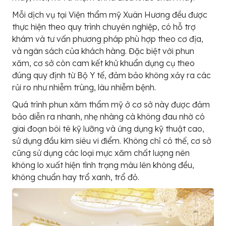
Mỗi dịch vụ tại Viện thẩm mỹ Xuân Hương đều được
thực hiện theo quy trình chuyên nghiệp, có hỗ trợ
khám và tư vấn phương pháp phù hợp theo cơ địa,
và ngân sách của khách hàng. Đặc biệt với phun
xăm, cơ sở còn cam kết khử khuẩn dụng cụ theo
đúng quy định từ Bộ Y tế, đảm bảo không xảy ra các
rủi ro như nhiễm trùng, lâu nhiễm bệnh.
Quá trình phun xăm thẩm mỹ ở cơ sở này được đảm
bảo diễn ra nhanh, nhẹ nhàng cà không đau nhờ có
giai đoạn bôi tê kỹ lưỡng và ứng dụng kỹ thuật cao,
sử dụng đầu kim siêu vi điểm. Không chỉ có thế, cơ sở
cũng sử dụng các loại mực xăm chất lượng nên
không lo xuất hiện tình trạng màu lên không đều,
không chuẩn hay trổ xanh, trổ đỏ.