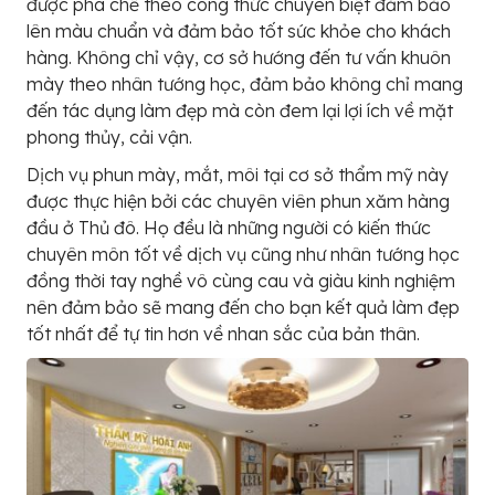
được pha chế theo công thức chuyên biệt đảm bảo
lên màu chuẩn và đảm bảo tốt sức khỏe cho khách
hàng. Không chỉ vậy, cơ sở hướng đến tư vấn khuôn
mày theo nhân tướng học, đảm bảo không chỉ mang
đến tác dụng làm đẹp mà còn đem lại lợi ích về mặt
phong thủy, cải vận.
Dịch vụ phun mày, mắt, môi tại cơ sở thẩm mỹ này
được thực hiện bởi các chuyên viên phun xăm hàng
đầu ở Thủ đô. Họ đều là những người có kiến thức
chuyên môn tốt về dịch vụ cũng như nhân tướng học
đồng thời tay nghề vô cùng cau và giàu kinh nghiệm
nên đảm bảo sẽ mang đến cho bạn kết quả làm đẹp
tốt nhất để tự tin hơn về nhan sắc của bản thân.