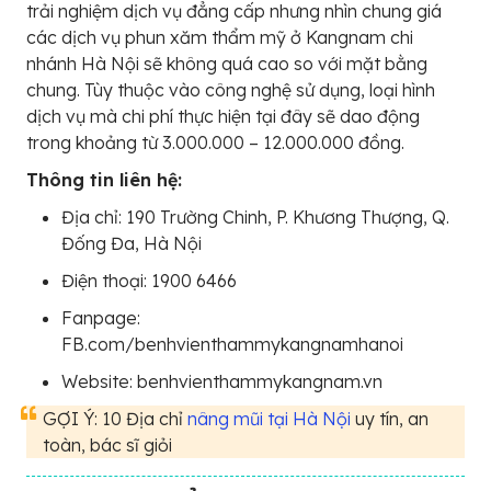
trải nghiệm dịch vụ đẳng cấp nhưng nhìn chung giá
các dịch vụ phun xăm thẩm mỹ ở Kangnam chi
nhánh Hà Nội sẽ không quá cao so với mặt bằng
chung. Tùy thuộc vào công nghệ sử dụng, loại hình
dịch vụ mà chi phí thực hiện tại đây sẽ dao động
trong khoảng từ 3.000.000 – 12.000.000 đồng.
Thông tin liên hệ:
Địa chỉ: 190 Trường Chinh, P. Khương Thượng, Q.
Đống Đa, Hà Nội
Điện thoại: 1900 6466
Fanpage:
FB.com/benhvienthammykangnamhanoi
Website: benhvienthammykangnam.vn
GỢI Ý: 10 Địa chỉ
nâng mũi tại Hà Nội
uy tín, an
toàn, bác sĩ giỏi