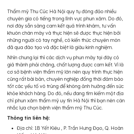
Thẩm mỹ Thu Cúc Hà Nội quy tụ đông đảo nhiều
chuyên gia có tiếng trong lĩnh vực phun xăm. Do đó,
nơi đây sẵn sàng cam kết quá trình khám, tư vấn
khuôn chân mày và thực hiện sẽ được thực hiện bởi
những người có tay nghề, có kiến thức chuyên môn
đã qua đào tạo và đặc biệt là giàu kinh nghiệm.
Nhìn chung lại thì các dịch vụ phun mày tại đây có
giá thành phải chăng, chất lượng được cam kết. Vì là
cơ sở bệnh viện thẩm mỹ lớn nên quy trình thực hiện
cũng rất bài bản, chuyên nghiệp đồng thời đảm bảo
tốt các yếu tố vô trùng để không ảnh hưởng đến sức
khỏe khách hàng. Do đó, nếu đang tìm kiếm một địa
chỉ phun xăm thẩm mỹ uy tín Hà Nội thì bạn nên cân
nhắc lựa chọn bệnh viện thẩm mỹ Thu Cúc.
Thông tin liên hệ:
Địa chỉ: 1B Yết Kiêu , P. Trần Hưng Đạo, Q. Hoàn