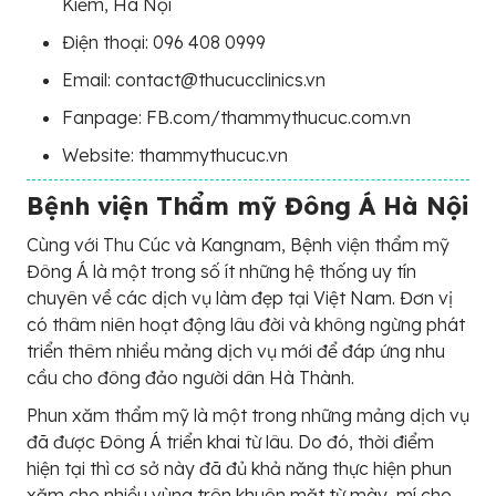
Kiếm, Hà Nội
Điện thoại: 096 408 0999
Email: contact@thucucclinics.vn
Fanpage: FB.com/thammythucuc.com.vn
Website: thammythucuc.vn
Bệnh viện Thẩm mỹ Đông Á Hà Nội
Cùng với Thu Cúc và Kangnam, Bệnh viện thẩm mỹ
Đông Á là một trong số ít những hệ thống uy tín
chuyên về các dịch vụ làm đẹp tại Việt Nam. Đơn vị
có thâm niên hoạt động lâu đời và không ngừng phát
triển thêm nhiều mảng dịch vụ mới để đáp ứng nhu
cầu cho đông đảo người dân Hà Thành.
Phun xăm thẩm mỹ là một trong những mảng dịch vụ
đã được Đông Á triển khai từ lâu. Do đó, thời điểm
hiện tại thì cơ sở này đã đủ khả năng thực hiện phun
xăm cho nhiều vùng trên khuôn mặt từ mày, mí cho