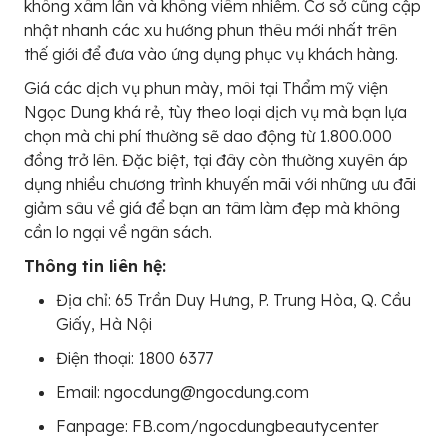
không xâm lấn và không viêm nhiễm. Cơ sở cũng cập
nhật nhanh các xu hướng phun thêu mới nhất trên
thế giới để đưa vào ứng dụng phục vụ khách hàng.
Giá các dịch vụ phun mày, môi tại Thẩm mỹ viện
Ngọc Dung khá rẻ, tùy theo loại dịch vụ mà bạn lựa
chọn mà chi phí thường sẽ dao động từ 1.800.000
đồng trở lên. Đặc biệt, tại đây còn thường xuyên áp
dụng nhiều chương trình khuyến mãi với những ưu đãi
giảm sâu về giá để bạn an tâm làm đẹp mà không
cần lo ngại về ngân sách.
Thông tin liên hệ:
Địa chỉ: 65 Trần Duy Hưng, P. Trung Hòa, Q. Cầu
Giấy, Hà Nội
Điện thoại: 1800 6377
Email: ngocdung@ngocdung.com
Fanpage: FB.com/ngocdungbeautycenter