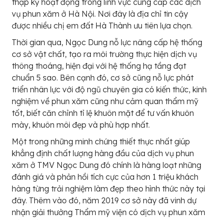
thập kỷ hoạt động trong lĩnh vực cung cấp các dịch
vụ phun xăm ở Hà Nội. Nơi đây là địa chỉ tin cậy
được nhiều chị em đất Hà Thành ưu tiên lựa chọn.
Thời gian qua, Ngọc Dung nỗ lực nâng cấp hệ thống
cơ sở vật chất, tạo ra môi trường thực hiện dịch vụ
thông thoáng, hiện đại với hệ thống hạ tầng đạt
chuẩn 5 sao. Bên cạnh đó, cơ sở cũng nỗ lực phát
triển nhân lực với độ ngũ chuyên gia có kiến thức, kinh
nghiệm về phun xăm cũng như cảm quan thẩm mỹ
tốt, biết căn chỉnh tỉ lệ khuôn mặt để tư vấn khuôn
mày, khuôn môi đẹp và phù hợp nhất.
Một trong những minh chứng thiết thực nhất giúp
khẳng định chất lượng hàng đầu của dịch vụ phun
xăm ở TMV Ngọc Dung đó chính là hàng loạt những
đánh giá và phản hồi tích cực của hơn 1 triệu khách
hàng từng trải nghiệm làm đẹp theo hình thức này tại
đây. Thêm vào đó, năm 2019 cơ sở này đã vinh dự
nhận giải thưởng Thẩm mỹ viện có dịch vụ phun xăm