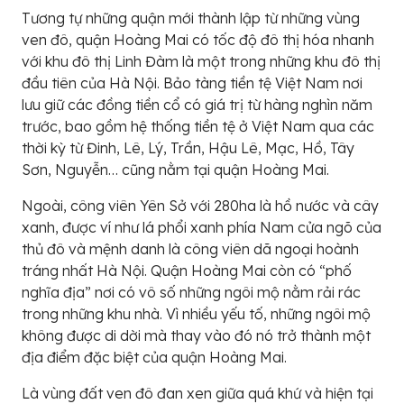
Tương tự những quận mới thành lập từ những vùng
ven đô, quận Hoàng Mai có tốc độ đô thị hóa nhanh
với khu đô thị Linh Đàm là một trong những khu đô thị
đầu tiên của Hà Nội. Bảo tàng tiền tệ Việt Nam nơi
lưu giữ các đồng tiền cổ có giá trị từ hàng nghìn năm
trước, bao gồm hệ thống tiền tệ ở Việt Nam qua các
thời kỳ từ Đinh, Lê, Lý, Trần, Hậu Lê, Mạc, Hồ, Tây
Sơn, Nguyễn… cũng nằm tại quận Hoàng Mai.
Ngoài, công viên Yên Sở với 280ha là hồ nước và cây
xanh, được ví như lá phổi xanh phía Nam cửa ngõ của
thủ đô và mệnh danh là công viên dã ngoại hoành
tráng nhất Hà Nội. Quận Hoàng Mai còn có “phố
nghĩa địa” nơi có vô số những ngôi mộ nằm rải rác
trong những khu nhà. Vì nhiều yếu tố, những ngôi mộ
không được di dời mà thay vào đó nó trở thành một
địa điểm đặc biệt của quận Hoàng Mai.
Là vùng đất ven đô đan xen giữa quá khứ và hiện tại