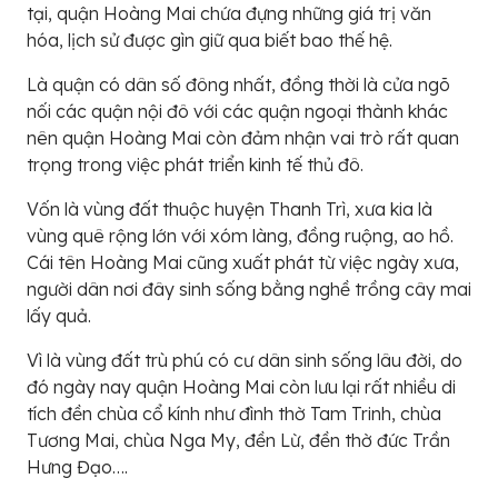
tại, quận Hoàng Mai chứa đựng những giá trị văn
hóa, lịch sử được gìn giữ qua biết bao thế hệ.
Là quận có dân số đông nhất, đồng thời là cửa ngõ
nối các quận nội đô với các quận ngoại thành khác
nên quận Hoàng Mai còn đảm nhận vai trò rất quan
trọng trong việc phát triển kinh tế thủ đô.
Vốn là vùng đất thuộc huyện Thanh Trì, xưa kia là
vùng quê rộng lớn với xóm làng, đồng ruộng, ao hồ.
Cái tên Hoàng Mai cũng xuất phát từ việc ngày xưa,
người dân nơi đây sinh sống bằng nghề trồng cây mai
lấy quả.
Vì là vùng đất trù phú có cư dân sinh sống lâu đời, do
đó ngày nay quận Hoàng Mai còn lưu lại rất nhiều di
tích đền chùa cổ kính như đình thờ Tam Trinh, chùa
Tương Mai, chùa Nga My, đền Lừ, đền thờ đức Trần
Hưng Đạo….