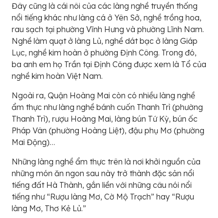
Đây cũng là cái nôi của các làng nghề truyền thống
nổi tiếng khác như làng cá ở Yên Sở, nghề trồng hoa,
rau sạch tại ph­ường Vĩnh Hư­ng và phường Lĩnh Nam.
Nghề làm quạt ở làng Lủ, nghề dát bạc ở làng Giáp
Lục, nghề kim hoàn ở phường Định Công. Trong đó,
ba anh em họ Trần tại Định Công được xem là Tổ của
nghề kim hoàn Việt Nam.
Ngoài ra, Quận Hoàng Mai còn có nhiều làng nghề
ẩm thực nh­ư làng nghề bánh cuốn Thanh Trì (ph­ường
Thanh Trì), rượu Hoàng Mai, làng bún Tứ Kỳ, bún ốc
Pháp Vân (ph­ường Hoàng Liệt), đậu phụ Mơ (phường
Mai Động)…
Những làng nghề ẩm thực trên là nơi khởi nguồn của
những món ăn ngon sau này trở thành đặc sản nổi
tiếng đất Hà Thành, gắn liền với những câu nói nổi
tiếng như “Rượu làng Mơ, Cờ Mộ Trạch” hay “Rượu
làng Mơ, Thơ Kẻ Lủ.”