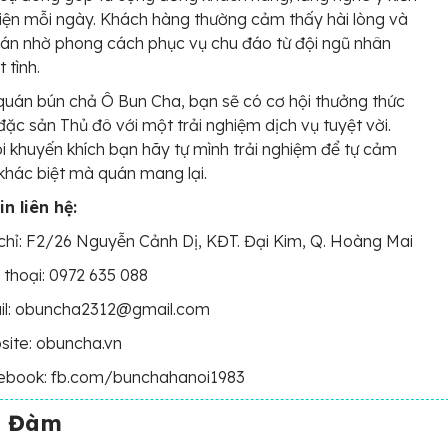
hiện mỗi ngày. Khách hàng thường cảm thấy hài lòng và
quán nhờ phong cách phục vụ chu đáo từ đội ngũ nhân
t tình.
quán bún chả Ô Bun Cha, bạn sẽ có cơ hội thưởng thức
ặc sản Thủ đô với một trải nghiệm dịch vụ tuyệt vời.
i khuyến khích bạn hãy tự mình trải nghiệm để tự cảm
khác biệt mà quán mang lại.
n liên hệ:
chỉ: F2/26 Nguyễn Cảnh Dị, KĐT. Đại Kim, Q. Hoàng Mai
 thoại: 0972 635 088
il: obuncha2312@gmail.com
ite: obuncha.vn
ebook: fb.com/bunchahanoi1983
h Đàm