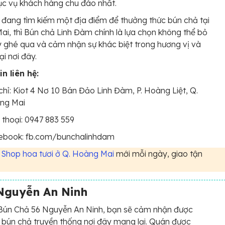
c vụ khách hàng chu đáo nhất.
đang tìm kiếm một địa điểm để thưởng thức bún chả tại
i, thì Bún chả Linh Đàm chính là lựa chọn không thể bỏ
 ghé qua và cảm nhận sự khác biệt trong hương vị và
ại nơi đây.
n liên hệ:
chỉ: Kiot 4 Nơ 10 Bán Đảo Linh Đàm, P. Hoàng Liệt, Q.
ng Mai
 thoại: 0947 883 559
ebook: fb.com/bunchalinhdam
5
Shop hoa tươi ở Q. Hoàng Mai
mới mỗi ngày, giao tận
Nguyễn An Ninh
 Bún Chả 56 Nguyễn An Ninh, bạn sẽ cảm nhận được
 bún chả truyền thống nơi đây mang lại. Quán được