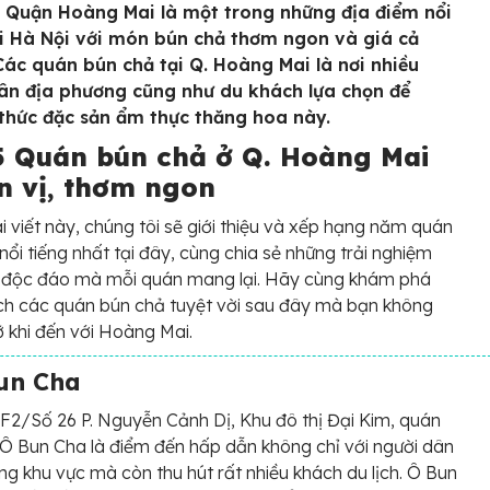
 Quận Hoàng Mai là một trong những địa điểm nổi
ại Hà Nội với món bún chả thơm ngon và giá cả
 Các quán bún chả tại Q. Hoàng Mai là nơi nhiều
ân địa phương cũng như du khách lựa chọn để
thức đặc sản ẩm thực thăng hoa này.
5 Quán bún chả ở Q. Hoàng Mai
n vị, thơm ngon
i viết này, chúng tôi sẽ giới thiệu và xếp hạng năm quán
nổi tiếng nhất tại đây, cùng chia sẻ những trải nghiệm
 độc đáo mà mỗi quán mang lại. Hãy cùng khám phá
h các quán bún chả tuyệt vời sau đây mà bạn không
ỡ khi đến với Hoàng Mai.
un Cha
F2/Số 26 P. Nguyễn Cảnh Dị, Khu đô thị Đại Kim, quán
Ô Bun Cha là điểm đến hấp dẫn không chỉ với người dân
ng khu vực mà còn thu hút rất nhiều khách du lịch. Ô Bun