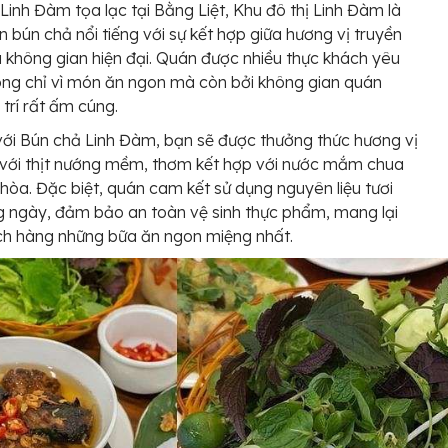
Linh Đàm tọa lạc tại Bằng Liệt, Khu đô thị Linh Đàm là
 bún chả nổi tiếng với sự kết hợp giữa hương vị truyền
 không gian hiện đại. Quán được nhiều thực khách yêu
ông chỉ vì món ăn ngon mà còn bởi không gian quán
 trí rất ấm cúng.
với Bún chả Linh Đàm, bạn sẽ được thưởng thức hương vị
với thịt nướng mềm, thơm kết hợp với nước mắm chua
 hòa. Đặc biệt, quán cam kết sử dụng nguyên liệu tươi
 ngày, đảm bảo an toàn vệ sinh thực phẩm, mang lại
ch hàng những bữa ăn ngon miệng nhất.