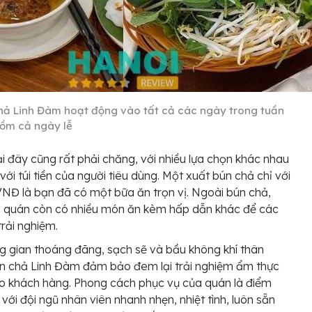
hả Linh Đàm hoạt động vào tất cả các ngày trong tuần
ồm cả ngày lễ
ại đây cũng rất phải chăng, với nhiều lựa chọn khác nhau
với túi tiền của người tiêu dùng. Một xuất bún chả chỉ với
NĐ là bạn đã có một bữa ăn trọn vị. Ngoài bún chả,
n quán còn có nhiều món ăn kèm hấp dẫn khác để các
trải nghiệm.
g gian thoáng đãng, sạch sẽ và bầu không khí thân
ún chả Linh Đàm đảm bảo đem lại trải nghiệm ẩm thực
ho khách hàng. Phong cách phục vụ của quán là điểm
 với đội ngũ nhân viên nhanh nhẹn, nhiệt tình, luôn sẵn