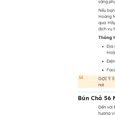
sàng phụ
Nếu bạn 
Hoàng Ma
qua. Hãy
dịch vụ t
Thông ti
Địa 
Hoà
Điện
Fac
GỢI Ý: 
nơi
Bún Chả 56 
Đến với
hương vị