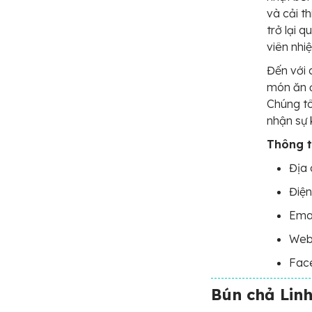
và cải t
trở lại 
viên nhiệ
Đến với 
món ăn đ
Chúng tô
nhận sự 
Thông ti
Địa 
Điện
Ema
Webs
Fac
Bún chả Lin