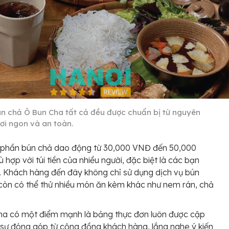
ún chả Ô Bun Cha tất cả đều được chuẩn bị từ nguyên
ươi ngon và an toàn.
 phần bún chả dao động từ 30,000 VNĐ đến 50,000
 hợp với túi tiền của nhiều người, đặc biệt là các bạn
n. Khách hàng đến đây không chỉ sử dụng dịch vụ bún
òn có thể thử nhiều món ăn kèm khác như nem rán, chả
ha có một điểm mạnh là bảng thực đơn luôn được cập
 sự đóng góp từ cộng đồng khách hàng, lắng nghe ý kiến