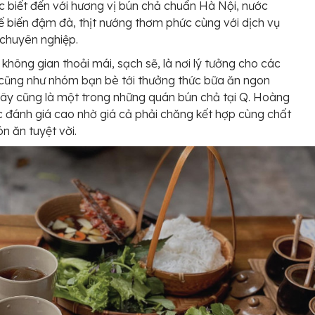
 biết đến với hương vị bún chả chuẩn Hà Nội, nước
biến đậm đà, thịt nướng thơm phức cùng với dịch vụ
, chuyên nghiệp.
không gian thoải mái, sạch sẽ, là nơi lý tưởng cho các
 cũng như nhóm bạn bè tới thưởng thức bữa ăn ngon
ây cũng là một trong những quán bún chả tại Q. Hoàng
 đánh giá cao nhờ giá cả phải chăng kết hợp cùng chất
n ăn tuyệt vời.