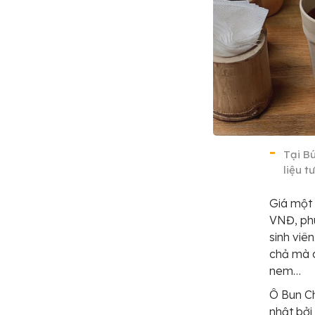
Tại B
liệu t
Giá một
VNĐ, phù
sinh viê
chả mà c
nem…
Ô Bun C
nhật bởi