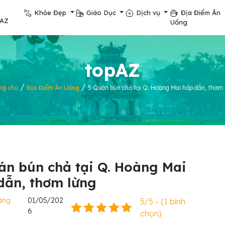
Khỏe Đẹp
Giáo Dục
Dịch vụ
Địa Điểm Ăn
pAZ
Uống
topAZ
/
/
ng chủ
Địa Điểm Ăn Uống
5 Quán bún chả tại Q. Hoàng Mai hấp dẫn, thơm 
án bún chả tại Q. Hoàng Mai
dẫn, thơm lừng
àng
01/05/202
5/5 - (1 bình
6
chọn)