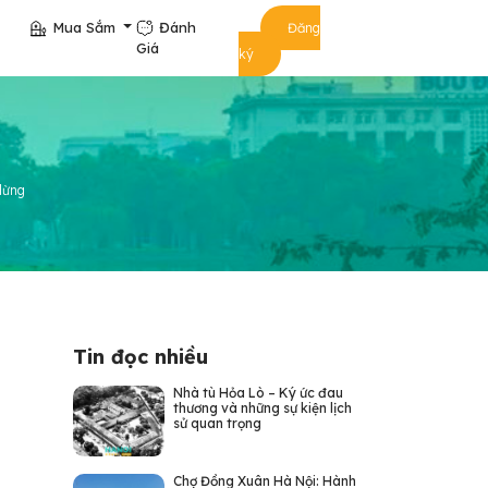
Mua Sắm
Đánh
Đăng
Giá
ký
lừng
Tin đọc nhiều
Nhà tù Hỏa Lò – Ký ức đau
thương và những sự kiện lịch
sử quan trọng
Chợ Đồng Xuân Hà Nội: Hành