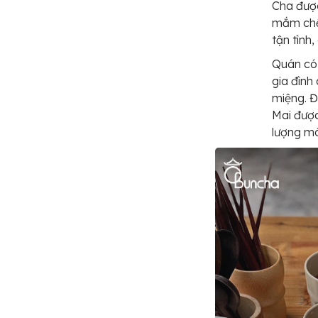
Cha được
mắm chế 
tận tình
Quán có 
gia đình
miệng. Đ
Mai được
lượng mó