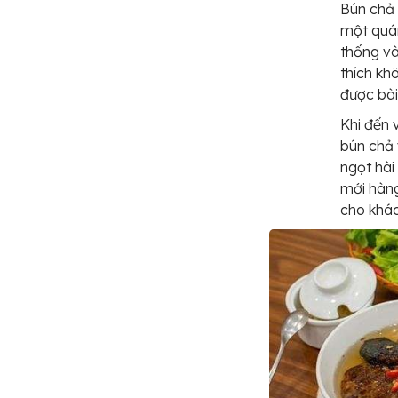
Bún chả 
một quán
thống và
thích kh
được bài
Khi đến 
bún chả 
ngọt hài
mới hàng
cho khá