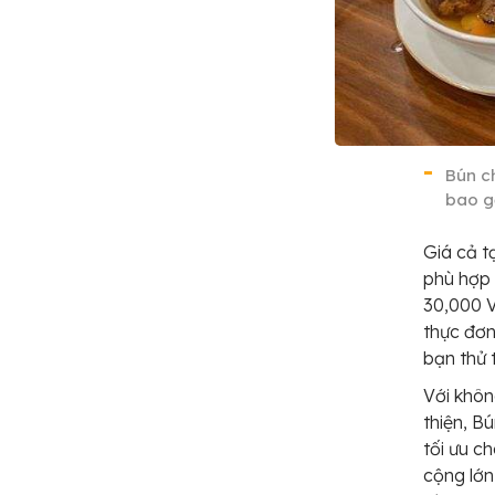
Bún c
bao g
Giá cả t
phù hợp 
30,000 V
thực đơ
bạn thử 
Với khôn
thiện, B
tối ưu c
cộng lớn