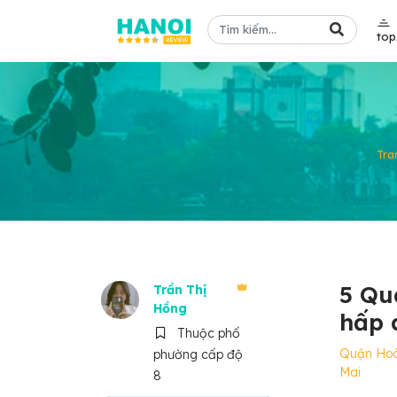
to
Tra
5 Qu
Trần Thị
Hồng
hấp 
Thuộc phố
Quận Ho
phường cấp độ
Mai
8