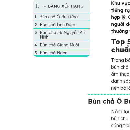
Khu vực
BẢNG XẾP HẠNG
tiếng t
Bún chả Ô Bun Cha
hợp lý.
người d
Bún chả Linh Đàm
thưởng 
Bún Chả 56 Nguyễn An
Ninh
Top 
Bún chả Giang Mười
chuẩ
Bún chả Ngon
Trong bà
bún chả 
ẩm thực
danh sác
nên bỏ l
Bún chả Ô B
Nằm tại 
bún chả 
sống tro