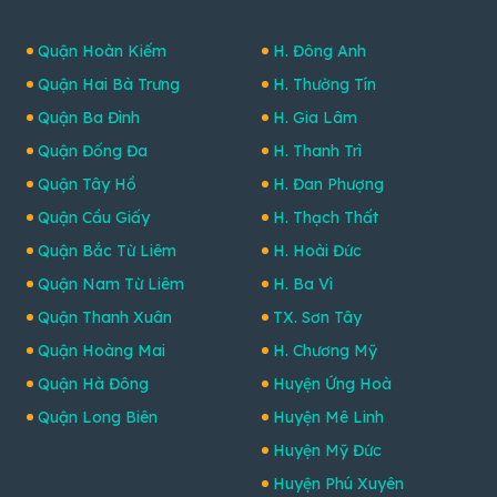
Quận Hoàn Kiếm
H. Đông Anh
Quận Hai Bà Trưng
H. Thường Tín
Quận Ba Đình
H. Gia Lâm
Quận Đống Đa
H. Thanh Trì
Quận Tây Hồ
H. Đan Phượng
Quận Cầu Giấy
H. Thạch Thất
Quận Bắc Từ Liêm
H. Hoài Đức
Quận Nam Từ Liêm
H. Ba Vì
Quận Thanh Xuân
TX. Sơn Tây
Quận Hoàng Mai
H. Chương Mỹ
Quận Hà Đông
Huyện Ứng Hoà
Quận Long Biên
Huyện Mê Linh
Huyện Mỹ Đức
Huyện Phú Xuyên