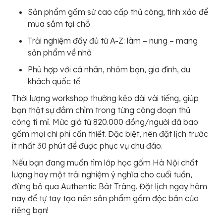
Sản phẩm gốm sứ cao cấp thủ công, tinh xảo để
mua sắm tại chỗ
Trải nghiệm đầy đủ từ A-Z: làm – nung – mang
sản phẩm về nhà
Phù hợp với cá nhân, nhóm bạn, gia đình, du
khách quốc tế
Thời lượng workshop thường kéo dài vài tiếng, giúp
bạn thật sự đắm chìm trong từng công đoạn thủ
công tỉ mỉ. Mức giá từ 820.000 đồng/người đã bao
gồm mọi chi phí cần thiết. Đặc biệt, nên đặt lịch trước
ít nhất 30 phút để được phục vụ chu đáo.
Nếu bạn đang muốn tìm lớp học gốm Hà Nội chất
lượng hay một trải nghiệm ý nghĩa cho cuối tuần,
đừng bỏ qua Authentic Bát Tràng. Đặt lịch ngay hôm
nay để tự tay tạo nên sản phẩm gốm độc bản của
riêng bạn!