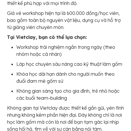
thiết kế phù hợp với mọi trình độ.
Giá vé workshop hiện tại là 600.000 đồng/học viên,
bao gồm toàn bộ nguyên vật liệu, dụng cụ và hỗ trợ
từ giảng viên chuyên môn.
Tại Vietclay, bạn có thể lựa chọn:
Workshop trải nghiệm ngắn trong ngày (theo
nhóm hoặc cá nhân)
Lớp học chuyên sâu nâng cao kỹ thuật làm gốm
Khóa học dài hạn dành cho người muốn theo
đuổi đam mê gốm sứ
Không gian sáng tạo cho gia đình, trẻ nhỏ hoặc
các buổi team-building
Không gian tại Vietclay được thiết kế gần gũi, yên tĩnh
nhưng không kém phần hiện đại. Đây không chỉ là nơi
học làm gốm mà còn là nơi để bạn tạm gác lại nhịp
sống hối hả, tìm về với sự cân bằng nội tâm.