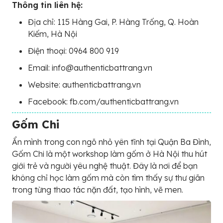
Thông tin liên hệ:
Địa chỉ: 115 Hàng Gai, P. Hàng Trống, Q. Hoàn
Kiếm, Hà Nội
Điện thoại: 0964 800 919
Email: info@authenticbattrang.vn
Website: authenticbattrang.vn
Facebook: fb.com/authenticbattrang.vn
Gốm Chi
Ẩn mình trong con ngõ nhỏ yên tĩnh tại Quận Ba Đình,
Gốm Chi là một workshop làm gốm ở Hà Nội thu hút
giới trẻ và người yêu nghệ thuật. Đây là nơi để bạn
không chỉ học làm gốm mà còn tìm thấy sự thư giãn
trong từng thao tác nặn đất, tạo hình, vẽ men.