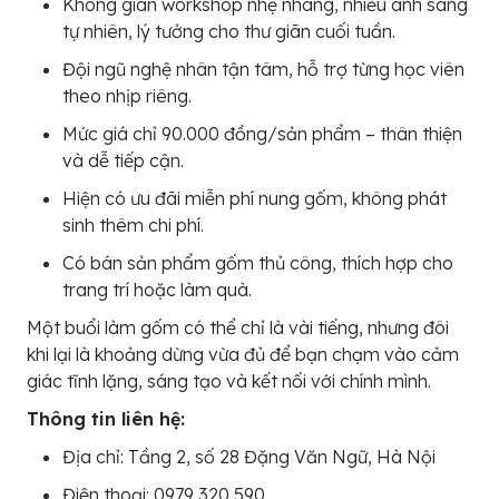
Không gian workshop nhẹ nhàng, nhiều ánh sáng
tự nhiên, lý tưởng cho thư giãn cuối tuần.
Đội ngũ nghệ nhân tận tâm, hỗ trợ từng học viên
theo nhịp riêng.
Mức giá chỉ 90.000 đồng/sản phẩm – thân thiện
và dễ tiếp cận.
Hiện có ưu đãi miễn phí nung gốm, không phát
sinh thêm chi phí.
Có bán sản phẩm gốm thủ công, thích hợp cho
trang trí hoặc làm quà.
Một buổi làm gốm có thể chỉ là vài tiếng, nhưng đôi
khi lại là khoảng dừng vừa đủ để bạn chạm vào cảm
giác tĩnh lặng, sáng tạo và kết nối với chính mình.
Thông tin liên hệ:
Địa chỉ: Tầng 2, số 28 Đặng Văn Ngữ, Hà Nội
Điện thoại: 0979 320 590