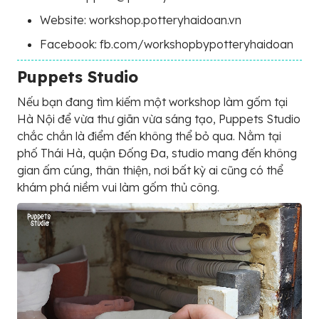
Website: workshop.potteryhaidoan.vn
Facebook: fb.com/workshopbypotteryhaidoan
Puppets Studio
Nếu bạn đang tìm kiếm một workshop làm gốm tại
Hà Nội để vừa thư giãn vừa sáng tạo, Puppets Studio
chắc chắn là điểm đến không thể bỏ qua. Nằm tại
phố Thái Hà, quận Đống Đa, studio mang đến không
gian ấm cúng, thân thiện, nơi bất kỳ ai cũng có thể
khám phá niềm vui làm gốm thủ công.