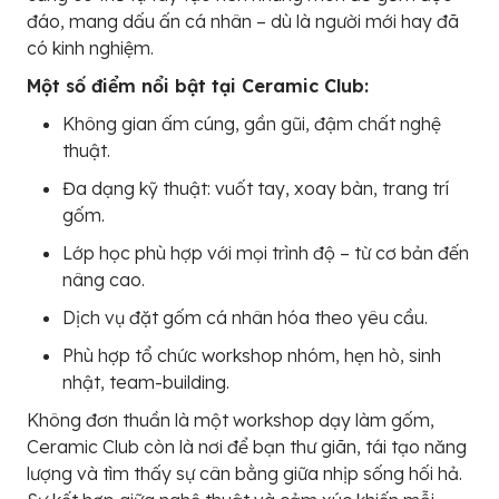
đáo, mang dấu ấn cá nhân – dù là người mới hay đã
có kinh nghiệm.
Một số điểm nổi bật tại Ceramic Club:
Không gian ấm cúng, gần gũi, đậm chất nghệ
thuật.
Đa dạng kỹ thuật: vuốt tay, xoay bàn, trang trí
gốm.
Lớp học phù hợp với mọi trình độ – từ cơ bản đến
nâng cao.
Dịch vụ đặt gốm cá nhân hóa theo yêu cầu.
Phù hợp tổ chức workshop nhóm, hẹn hò, sinh
nhật, team-building.
Không đơn thuần là một workshop dạy làm gốm,
Ceramic Club còn là nơi để bạn thư giãn, tái tạo năng
lượng và tìm thấy sự cân bằng giữa nhịp sống hối hả.