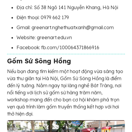
Địa chỉ: Số 38 Ngõ 141 Nguyễn Khang, Hà Nội
Điện thoại: 0979 662 179
Gmail: greenart.nghethuatxanh@gmail.com
Website: greenart.edu.vn
Facebook: fb.com/100064371866916
Gốm Sứ Sông Hồng
Nếu bạn đang tìm kiếm một hoạt động vừa sáng tạo
vừa thư giãn tại Hà Nội, Gốm Sứ Sông Hồng là điểm
đến lý tưởng. Nằm ngay tại làng nghề Bát Tràng, nơi
nổi tiếng với lịch sử gốm sứ hàng trăm năm,
workshop mang đến cho bạn cơ hội khám phá trọn
vẹn quá trình làm gốm truyền thống kết hợp với hơi
thở hiện đại.