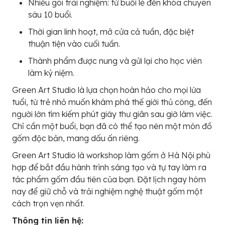
Nhiều gói trải nghiệm: từ buổi lẻ đến khóa chuyên
sâu 10 buổi.
Thời gian linh hoạt, mở cửa cả tuần, đặc biệt
thuận tiện vào cuối tuần.
Thành phẩm được nung và gửi lại cho học viên
làm kỷ niệm.
Green Art Studio là lựa chọn hoàn hảo cho mọi lứa
tuổi, từ trẻ nhỏ muốn khám phá thế giới thủ công, đến
người lớn tìm kiếm phút giây thư giãn sau giờ làm việc.
Chỉ cần một buổi, bạn đã có thể tạo nên một món đồ
gốm độc bản, mang dấu ấn riêng.
Green Art Studio là workshop làm gốm ở Hà Nội phù
hợp để bắt đầu hành trình sáng tạo và tự tay làm ra
tác phẩm gốm đầu tiên của bạn. Đặt lịch ngay hôm
nay để giữ chỗ và trải nghiệm nghệ thuật gốm một
cách trọn vẹn nhất.
Thông tin liên hệ: