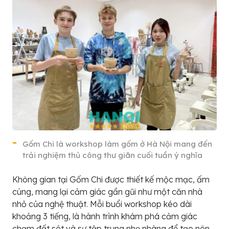
Gốm Chi là workshop làm gốm ở Hà Nội mang đến
trải nghiệm thủ công thư giãn cuối tuần ý nghĩa
Không gian tại Gốm Chi được thiết kế mộc mạc, ấm
cúng, mang lại cảm giác gần gũi như một căn nhà
nhỏ của nghệ thuật. Mỗi buổi workshop kéo dài
khoảng 3 tiếng, là hành trình khám phá cảm giác
chạm đất sét và sự tập trung nhẹ nhàng để tạo nên