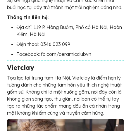
Sự kết hợp giữa nghệ thuật và cảm xúc khiến mỗi
buổi học tại đây trở thành một trải nghiệm đáng nhớ.
Thông tin liên hệ:
Địa chỉ: 119 P. Hàng Buồm, Phố cổ Hà Nội, Hoàn
Kiếm, Hà Nội
Điện thoại: 0346 023 099
Facebook: fb.com/ceramicclubvn
Vietclay
Tọa lạc tại trung tâm Hà Nội, Vietclay là điểm hẹn lý
tưởng dành cho những tâm hồn yêu thích nghệ thuật
gốm sứ. Không chỉ là một xưởng gốm, nơi đây còn là
không gian sáng tạo, thư giãn, nơi bạn có thể tự tay
tạo ra những tác phẩm mang dấu ấn cá nhân trong
một không khí ấm cúng và truyền cảm hứng.