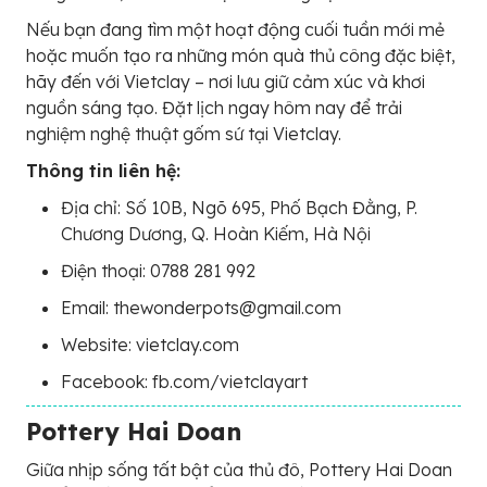
Nếu bạn đang tìm một hoạt động cuối tuần mới mẻ
hoặc muốn tạo ra những món quà thủ công đặc biệt,
hãy đến với Vietclay – nơi lưu giữ cảm xúc và khơi
nguồn sáng tạo. Đặt lịch ngay hôm nay để trải
nghiệm nghệ thuật gốm sứ tại Vietclay.
Thông tin liên hệ:
Địa chỉ: Số 10B, Ngõ 695, Phố Bạch Đằng, P.
Chương Dương, Q. Hoàn Kiếm, Hà Nội
Điện thoại: 0788 281 992
Email: thewonderpots@gmail.com
Website: vietclay.com
Facebook: fb.com/vietclayart
Pottery Hai Doan
Giữa nhịp sống tất bật của thủ đô, Pottery Hai Doan