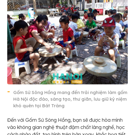
Gốm Sứ Sông Hồng mang đến trải nghiệm làm gốm
Hà Nội độc đáo, sáng tạo, thư giãn, lưu giữ kỷ niệm
khó quên tại Bát Tràng
Đến với Gốm Sứ Sông Hồng, bạn sẽ được hòa mình
vào không gian nghệ thuật đậm chất làng nghề, học
cách nhào đất, tạo hình trên bàn xoay, khắc họa tiết