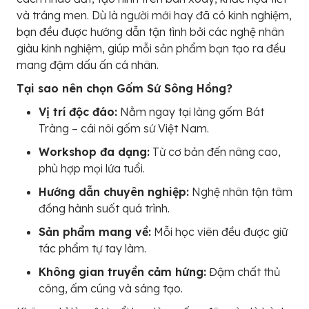
và tráng men. Dù là người mới hay đã có kinh nghiệm,
bạn đều được hướng dẫn tận tình bởi các nghệ nhân
giàu kinh nghiệm, giúp mỗi sản phẩm bạn tạo ra đều
mang đậm dấu ấn cá nhân.
Tại sao nên chọn Gốm Sứ Sông Hồng?
Vị trí độc đáo:
Nằm ngay tại làng gốm Bát
Tràng – cái nôi gốm sứ Việt Nam.
Workshop đa dạng:
Từ cơ bản đến nâng cao,
phù hợp mọi lứa tuổi.
Hướng dẫn chuyên nghiệp:
Nghệ nhân tận tâm
đồng hành suốt quá trình.
Sản phẩm mang về:
Mỗi học viên đều được giữ
tác phẩm tự tay làm.
Không gian truyền cảm hứng:
Đậm chất thủ
công, ấm cúng và sáng tạo.