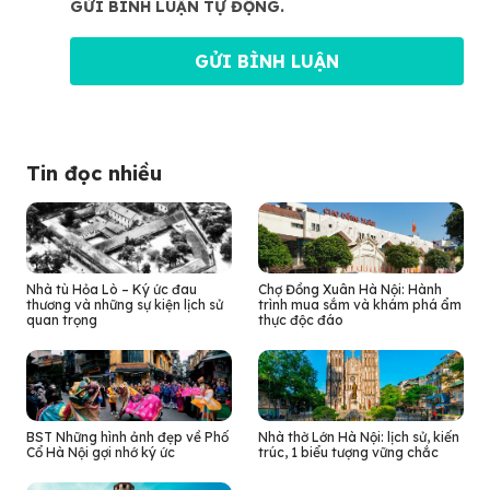
GỬI BÌNH LUẬN TỰ ĐỘNG.
Tin đọc nhiều
Nhà tù Hỏa Lò – Ký ức đau
Chợ Đồng Xuân Hà Nội: Hành
thương và những sự kiện lịch sử
trình mua sắm và khám phá ẩm
quan trọng
thực độc đáo
BST Những hình ảnh đẹp về Phố
Nhà thờ Lớn Hà Nội: lịch sử, kiến
Cổ Hà Nội gợi nhớ ký ức
trúc, 1 biểu tượng vững chắc