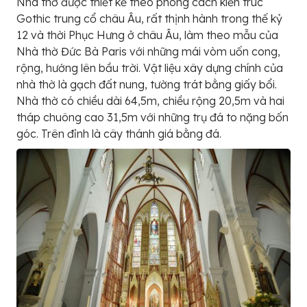
Nhà thờ được thiết kế theo phong cách kiến trúc
Gothic trung cổ châu Âu, rất thịnh hành trong thế kỷ
12 và thời Phục Hưng ở châu Âu, làm theo mẫu của
Nhà thờ Đức Bà Paris với những mái vòm uốn cong,
rộng, hướng lên bầu trời. Vật liệu xây dựng chính của
nhà thờ là gạch đất nung, tường trát bằng giấy bổi.
Nhà thờ có chiều dài 64,5m, chiều rộng 20,5m và hai
tháp chuông cao 31,5m với những trụ đá to nặng bốn
góc. Trên đỉnh là cây thánh giá bằng đá.