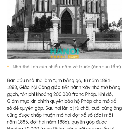
Nhà thờ Lớn của nhiều. năm về trước (ảnh sưu tầm)
Ban đầu nhà thờ làm tạm bằng gỗ, từ năm 1884-
1888, Giáo hội Công giáo tiến hành xây nhà thờ bằng
gạch, tốn phí khoảng 200.000 franc Pháp. Khi đó,
Giám mục xin chính quyền bảo hộ Pháp cho mở xổ
số để quyên góp. Sau hai lần bị từ chối, cuối cùng ông
cũng được chấp thuận mở hai đợt xổ số (đợt một
năm 1883, đợt hai năm 1886), quyên góp được
khoảng 30.000 franc Pháp, cộng với các nguồn tài