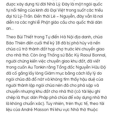
được xây dựng từ đời Nhà Lý. Đây là một ngôi quốc
tự nổi tiếng của kinh đô Đại Việt trong suốt các triều
đại từ Lý-Trần. Đến thời Lê – Nguyễn, đây vẫn là nơi
diễn ra các nghi lễ Phật giáo cầu cho quốc thái dân
an…
Theo Bùi Thiết trong Tự điển Hà Nội địa danh, chùa
Báo Thiên đến cuối thế kỷ 18 đã bị phá hủy và nền
chùa cũ trở thành đất họp chợ trước khi chuyển giao
cho nhà thờ. Còn ông Thống sứ Bắc Kỳ Raoul Bonnal,
người chứng kiến việc chuyển giao khu đất, đã viết
trong cuốn Au Tonkin rằng Tổng đốc Nguyễn Hữu Độ
đã cố gắng lấy lòng Giám mục bằng cách lấy lý do
ngôi chùa đã đổ nát và không tìm thấy hậu duệ của
người thành lập ngôi chùa nên đã cho phá sập và
chuyển nhượng khu đất cho nhà thờ (có tài liệu ghi
chép là thực dân Pháp phá chùa để xây dựng nhà thờ
là không chuẩn xác). Tuy nhiên, trên thực tế, theo tài
liệu của André Masson thì khu vực Nhà thờ thuộc