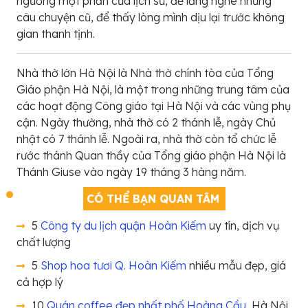
ngưỡng một phần của lịch sử, để lắng nghe những
câu chuyện cũ, để thấy lòng mình dịu lại trước không
gian thanh tịnh.
Nhà thờ lớn Hà Nội là Nhà thờ chính tòa của Tổng
Giáo phận Hà Nội, là một trong những trung tâm của
các hoạt động Công giáo tại Hà Nội và các vùng phụ
cận. Ngày thường, nhà thờ có 2 thánh lễ, ngày Chủ
nhật có 7 thánh lễ. Ngoài ra, nhà thờ còn tổ chức lễ
rước thánh Quan thầy của Tổng giáo phận Hà Nội là
Thánh Giuse vào ngày 19 tháng 3 hàng năm.
CÓ THỂ BẠN QUAN TÂM
5
Công ty du lịch quận Hoàn Kiếm
uy tín, dịch vụ
chất lượng
5
Shop hoa tươi Q. Hoàn Kiếm
nhiều mẫu đẹp, giá
cả hợp lý
10
Quán coffee đẹp nhất phố Hoàng Cầu
, Hà Nội