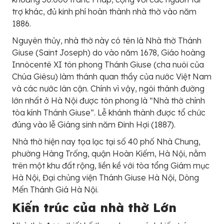
trợ khác, đủ kinh phí hoàn thành nhà thờ vào năm
1886.
Nguyên thủy, nhà thờ này có tên là Nhà thờ Thánh
Giuse (Saint Joseph) do vào năm 1678, Giáo hoàng
Innôcentê XI tôn phong Thánh Giuse (cha nuôi của
Chúa Giêsu) làm thánh quan thầy của nước Việt Nam
và các nước lân cận. Chính vì vậy, ngôi thánh đường
lớn nhất ở Hà Nội được tôn phong là “Nhà thờ chính
tòa kính Thánh Giuse”. Lễ khánh thành được tổ chức
đúng vào lễ Giáng sinh năm Đinh Hợi (1887).
Nhà thờ hiện nay tọa lạc tại số 40 phố Nhà Chung,
phường Hàng Trống, quận Hoàn Kiếm, Hà Nội, nằm
trên một khu đất rộng, liền kề với tòa tổng Giám mục
Hà Nội, Đại chủng viện Thánh Giuse Hà Nội, Dòng
Mến Thánh Giá Hà Nội.
Kiến trúc của nhà thờ Lớn