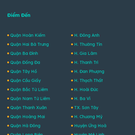
Điểm Đến
Quận Hoàn Kiếm
H. Đông Anh
Quận Hai Bà Trưng
H. Thường Tín
Quận Ba Đình
H. Gia Lâm
Quận Đống Đa
H. Thanh Trì
Quận Tây Hồ
H. Đan Phượng
Quận Cầu Giấy
H. Thạch Thất
Quận Bắc Từ Liêm
H. Hoài Đức
Quận Nam Từ Liêm
H. Ba Vì
Quận Thanh Xuân
TX. Sơn Tây
Quận Hoàng Mai
H. Chương Mỹ
Quận Hà Đông
Huyện Ứng Hoà
Quận Long Biên
Huyện Mê Linh