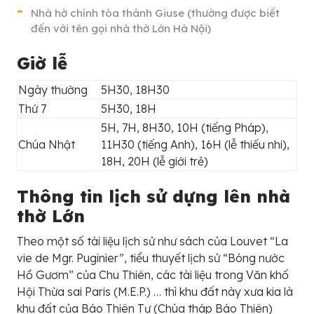
Nhà hờ chính tòa thánh Giuse (thường được biết
đến với tên gọi nhà thờ Lớn Hà Nội)
Giờ lễ
Ngày thường
5H30, 18H30
Thứ 7
5H30, 18H
5H, 7H, 8H30, 10H (tiếng Pháp),
Chúa Nhật
11H30 (tiếng Anh), 16H (lễ thiếu nhi),
18H, 20H (lễ giới trẻ)
Thông tin lịch sử dựng lên nhà
thờ Lớn
Theo một số tài liệu lịch sử như sách của Louvet “La
vie de Mgr. Puginier”, tiểu thuyết lịch sử “Bóng nước
Hồ Gươm” của Chu Thiên, các tài liệu trong Văn khố
Hội Thừa sai Paris (M.E.P.) … thì khu đất này xưa kia là
khu đất của Báo Thiên Tự (Chùa tháp Báo Thiên)