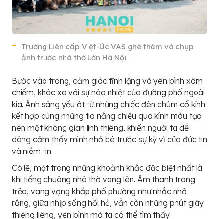
Trường Liên cấp Việt-Úc VAS ghé thăm và chụp
ảnh trước nhà thờ Lớn Hà Nội
Bước vào trong, cảm giác tĩnh lặng và yên bình xâm
chiếm, khác xa với sự náo nhiệt của đường phố ngoài
kia. Ánh sáng yếu ớt từ những chiếc đèn chùm cổ kính
kết hợp cùng những tia nắng chiếu qua kính màu tạo
nên một không gian linh thiêng, khiến người ta dễ
dàng cảm thấy mình nhỏ bé trước sự kỳ vĩ của đức tin
và niềm tin.
Có lẽ, một trong những khoảnh khắc đặc biệt nhất là
khi tiếng chuông nhà thờ vang lên. Âm thanh trong
trẻo, vang vọng khắp phố phường như nhắc nhở
rằng, giữa nhịp sống hối hả, vẫn còn những phút giây
thiêng liêng, yên bình mà ta có thể tìm thấy.