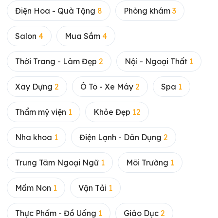
Điện Hoa - Quà Tặng
8
Phòng khám
3
Salon
4
Mua Sắm
4
Thời Trang - Làm Đẹp
2
Nội - Ngoại Thất
1
Xây Dựng
2
Ô Tô - Xe Máy
2
Spa
1
Thẩm mỹ viện
1
Khỏe Đẹp
12
Nha khoa
1
Điện Lạnh - Dân Dụng
2
Trung Tâm Ngoại Ngữ
1
Môi Trường
1
Mầm Non
1
Vận Tải
1
Thực Phẩm - Đồ Uống
1
Giáo Dục
2