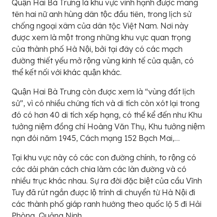
Quận Hai Bà Trưng là khu vực vinh hạnh được mang
tên hai nữ anh hùng dân tộc đầu tiên, trong lịch sử
chống ngoại xâm của dân tộc Việt Nam. Nơi này
được xem là một trong những khu vực quan trọng
của thành phố Hà Nội, bởi tại đây có các mạch
đường thiết yếu mở rộng vùng kinh tế của quận, có
thể kết nối với khác quận khác.
Quận Hai Bà Trưng còn được xem là “vùng đất lịch
sử”, vì có nhiều chứng tích và di tích còn xót lại trong
đó có hơn 40 di tích xếp hạng, có thể kể đến như Khu
tưởng niệm đồng chí Hoàng Văn Thụ, Khu tưởng niệm
nạn đói năm 1945, Cách mạng 152 Bạch Mai,…
Tại khu vực này có các con đường chính, to rộng có
các dải phân cách chia làm các làn đường và có
nhiều trục khác nhau. Sự ra đời đặc biệt của cầu Vĩnh
Tuy đã rút ngắn được lộ trình di chuyển từ Hà Nội đi
các thành phố giáp ranh hướng theo quốc lộ 5 đi Hải
Phòng, Quảng Ninh.