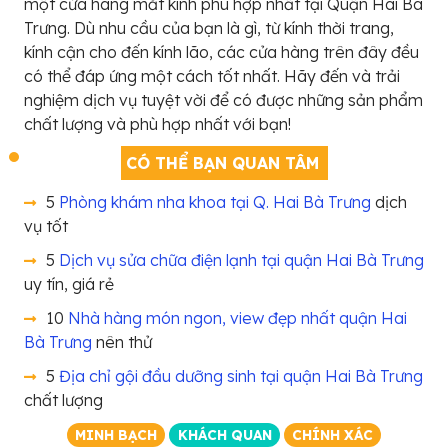
một cửa hàng mắt kính phù hợp nhất tại Quận Hai Bà
Trưng. Dù nhu cầu của bạn là gì, từ kính thời trang,
kính cận cho đến kính lão, các cửa hàng trên đây đều
có thể đáp ứng một cách tốt nhất. Hãy đến và trải
nghiệm dịch vụ tuyệt vời để có được những sản phẩm
chất lượng và phù hợp nhất với bạn!
CÓ THỂ BẠN QUAN TÂM
5
Phòng khám nha khoa tại Q. Hai Bà Trưng
dịch
vụ tốt
5
Dịch vụ sửa chữa điện lạnh tại quận Hai Bà Trưng
uy tín, giá rẻ
10
Nhà hàng món ngon, view đẹp nhất quận Hai
Bà Trưng
nên thử
5
Địa chỉ gội đầu dưỡng sinh tại quận Hai Bà Trưng
chất lượng
MINH BẠCH
KHÁCH QUAN
CHÍNH XÁC