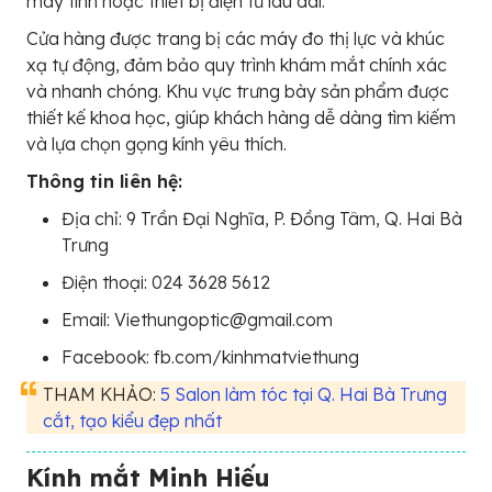
máy tính hoặc thiết bị điện tử lâu dài.
Cửa hàng được trang bị các máy đo thị lực và khúc
xạ tự động, đảm bảo quy trình khám mắt chính xác
và nhanh chóng. Khu vực trưng bày sản phẩm được
thiết kế khoa học, giúp khách hàng dễ dàng tìm kiếm
và lựa chọn gọng kính yêu thích.
Thông tin liên hệ:
Địa chỉ: 9 Trần Đại Nghĩa, P. Đồng Tâm, Q. Hai Bà
Trưng
Điện thoại: 024 3628 5612
Email: Viethungoptic@gmail.com
Facebook: fb.com/kinhmatviethung
THAM KHẢO:
5 Salon làm tóc tại Q. Hai Bà Trưng
cắt, tạo kiểu đẹp nhất
Kính mắt Minh Hiếu