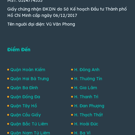
MST: 0314774533
Giấy chứng nhận ĐKDN do Sở Kế hoạch Đầu tư Thành phố
Hồ Chí Minh cấp ngày 06/12/2017
Tên người đại diện: Vũ Văn Phong
Điểm Đến
Quận Hoàn Kiếm
H. Đông Anh
Quận Hai Bà Trưng
H. Thường Tín
Quận Ba Đình
H. Gia Lâm
Quận Đống Đa
H. Thanh Trì
Quận Tây Hồ
H. Đan Phượng
Quận Cầu Giấy
H. Thạch Thất
Quận Bắc Từ Liêm
H. Hoài Đức
Quận Nam Từ Liêm
H. Ba Vì