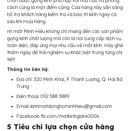
chọn được gọng kính phù hợp với nhu cầu và phong
cách cũng là một điểm cộng. Cửa hàng này sẵn sàng
hỗ trợ khách hàng kiểm tra và bảo trì kính ngay cả
sau khi mua hàng.
nh mắt Minh Hiếu không chỉ mang đến các sản phẩm
gọng kính chất lượng mà còn là nơi cung cấp dịch vụ
toàn diện, đáp ứng mọi nhu cầu về mắt kính. Hãy ghé
thăm ngay để trải nghiệm sự khác biệt trong từng chi
tiết!
Thông tin liên hệ:
Địa chỉ: 320 Minh Khai, P. Thanh Lương, Q. Hai Bà
Trưng
Điện thoại: 092 588 3889
Email: kinhmatdonghominhhieu@gmail.com
Facebook: fb.com/matkinhgiare2006
5 Tiêu chí lựa chọn cửa hàng