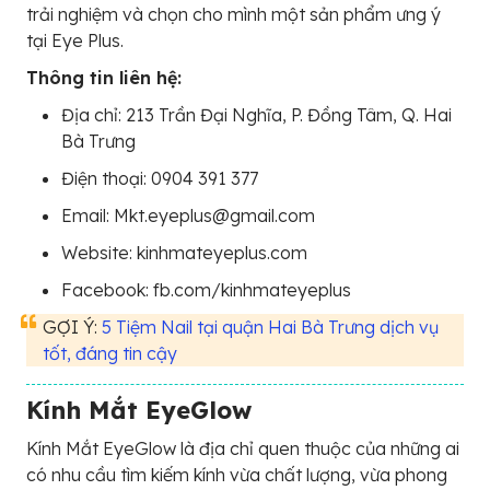
trải nghiệm và chọn cho mình một sản phẩm ưng ý
tại Eye Plus.
Thông tin liên hệ:
Địa chỉ: 213 Trần Đại Nghĩa, P. Đồng Tâm, Q. Hai
Bà Trưng
Điện thoại: 0904 391 377
Email: Mkt.eyeplus@gmail.com
Website: kinhmateyeplus.com
Facebook: fb.com/kinhmateyeplus
GỢI Ý:
5 Tiệm Nail tại quận Hai Bà Trưng dịch vụ
tốt, đáng tin cậy
Kính Mắt EyeGlow
Kính Mắt EyeGlow là địa chỉ quen thuộc của những ai
có nhu cầu tìm kiếm kính vừa chất lượng, vừa phong