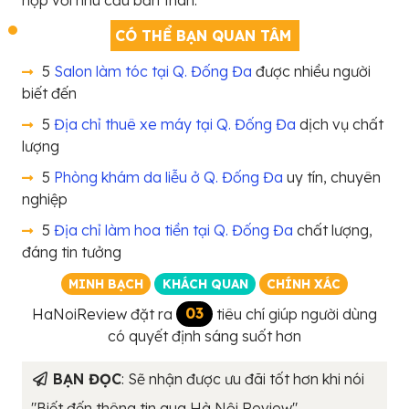
CÓ THỂ BẠN QUAN TÂM
5
Salon làm tóc tại Q. Đống Đa
được nhiều người
biết đến
5
Địa chỉ thuê xe máy tại Q. Đống Đa
dịch vụ chất
lượng
5
Phòng khám da liễu ở Q. Đống Đa
uy tín, chuyên
nghiệp
5
Địa chỉ làm hoa tiền tại Q. Đống Đa
chất lượng,
đáng tin tưởng
MINH BẠCH
KHÁCH QUAN
CHÍNH XÁC
HaNoiReview đặt ra
03
tiêu chí giúp người dùng
có quyết định sáng suốt hơn
BẠN ĐỌC
: Sẽ nhận được ưu đãi tốt hơn khi nói
"Biết đến thông tin qua Hà Nội Review"