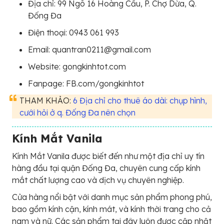
Địa chỉ: 99 Ngõ 16 Hoàng Cầu, P. Chợ Dừa, Q.
Đống Đa
Điện thoại: 0943 061 993
Email: quantran0211@gmail.com
Website: gongkinhtot.com
Fanpage: FB.com/gongkinhtot
THAM KHẢO:
6 Địa chỉ cho thuê áo dài: chụp hình,
cưới hỏi ở q. Đống Đa nên chọn
Kính Mắt Vanila
Kính Mắt Vanila được biết đến như một địa chỉ uy tín
hàng đầu tại quận Đống Đa, chuyên cung cấp kính
mắt chất lượng cao và dịch vụ chuyên nghiệp.
Cửa hàng nổi bật với danh mục sản phẩm phong phú,
bao gồm kính cận, kính mát, và kính thời trang cho cả
nam và nữ. Các sản phẩm tại đây luôn được cập nhật