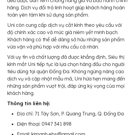
đều được dán tem chống hàng giả và bảo hành chính
hãng. Dịch vụ đổi trả linh hoạt giúp khách hàng hoàn
toàn yên tâm khi sử dụng sản phẩm.
Uni còn cung cấp dịch vụ cắt kính theo yêu cầu với
độ chính xác cao và mức giá niêm yết minh bạch.
Khách hàng có thể dễ dàng sở hữu những sản phẩm
vừa vặn và phù hợp với nhu cầu cá nhân.
Với uy tín và chất lượng đã được khẳng định, Siêu thị
kính mắt Uni tiếp tục là lựa chọn hàng đầu cho người
tiêu dùng tại quận Đống Đa. Không ngừng nâng cao
dịch vụ và cập nhật mẫu mã, Uni hứa hẹn mang đến
những sản phẩm vượt trội, đáp ứng kỳ vọng của mọi
khách hàng.
Thông tin liên hệ:
Địa chỉ: 71 Tây Sơn, P. Quang Trung, Q. Đống Đa
Điện thoại: 0947 341 898
Email: kimanh.ebs@gmail.com