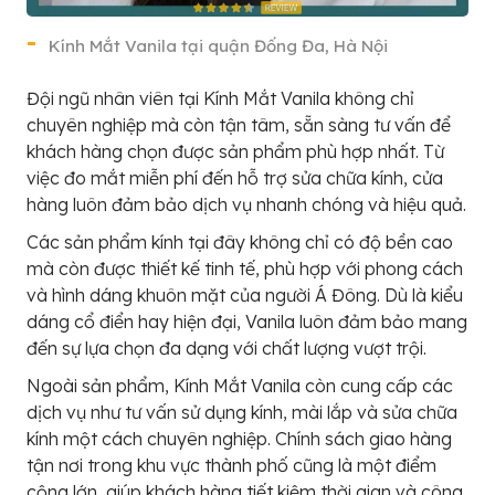
Kính Mắt Vanila tại quận Đống Đa, Hà Nội
Đội ngũ nhân viên tại Kính Mắt Vanila không chỉ
chuyên nghiệp mà còn tận tâm, sẵn sàng tư vấn để
khách hàng chọn được sản phẩm phù hợp nhất. Từ
việc đo mắt miễn phí đến hỗ trợ sửa chữa kính, cửa
hàng luôn đảm bảo dịch vụ nhanh chóng và hiệu quả.
Các sản phẩm kính tại đây không chỉ có độ bền cao
mà còn được thiết kế tinh tế, phù hợp với phong cách
và hình dáng khuôn mặt của người Á Đông. Dù là kiểu
dáng cổ điển hay hiện đại, Vanila luôn đảm bảo mang
đến sự lựa chọn đa dạng với chất lượng vượt trội.
Ngoài sản phẩm, Kính Mắt Vanila còn cung cấp các
dịch vụ như tư vấn sử dụng kính, mài lắp và sửa chữa
kính một cách chuyên nghiệp. Chính sách giao hàng
tận nơi trong khu vực thành phố cũng là một điểm
cộng lớn, giúp khách hàng tiết kiệm thời gian và công