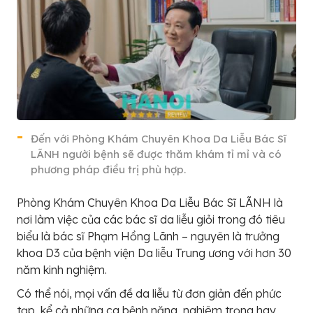
Đến với Phòng Khám Chuyên Khoa Da Liễu Bác Sĩ
LÃNH người bệnh sẽ được thăm khám tỉ mỉ và có
phương pháp điều trị phù hợp.
Phòng Khám Chuyên Khoa Da Liễu Bác Sĩ LÃNH là
nơi làm việc của các bác sĩ da liễu giỏi trong đó tiêu
biểu là bác sĩ Phạm Hồng Lãnh – nguyên là trưởng
khoa D3 của bệnh viện Da liễu Trung ương với hơn 30
năm kinh nghiệm.
Có thể nói, mọi vấn đề da liễu từ đơn giản đến phức
tạp, kể cả những ca bệnh nặng, nghiêm trọng hay