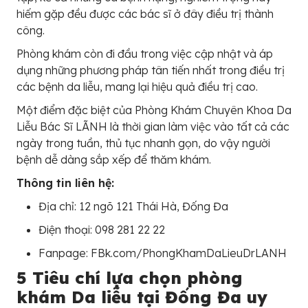
hiếm gặp đều được các bác sĩ ở đây điều trị thành
công.
Phòng khám còn đi đầu trong việc cập nhật và áp
dụng những phương pháp tân tiến nhất trong điều trị
các bệnh da liễu, mang lại hiệu quả điều trị cao.
Một điểm đặc biệt của Phòng Khám Chuyên Khoa Da
Liễu Bác Sĩ LÃNH là thời gian làm việc vào tất cả các
ngày trong tuần, thủ tục nhanh gọn, do vậy người
bệnh dễ dàng sắp xếp để thăm khám.
Thông tin liên hệ:
Địa chỉ: 12 ngõ 121 Thái Hà, Đống Đa
Điện thoại: 098 281 22 22
Fanpage: FBk.com/PhongKhamDaLieuDrLANH
5 Tiêu chí lựa chọn phòng
khám Da liễu tại Đống Đa uy