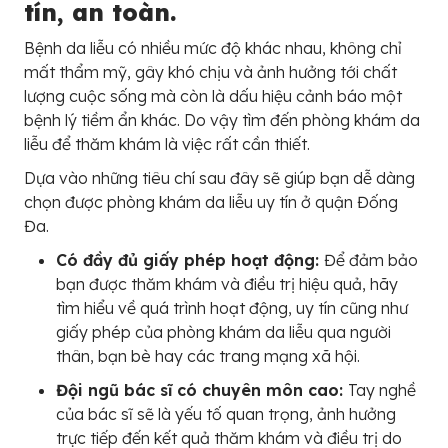
tín, an toàn.
Bệnh da liễu có nhiều mức độ khác nhau, không chỉ
mất thẩm mỹ, gây khó chịu và ảnh hưởng tới chất
lượng cuộc sống mà còn là dấu hiệu cảnh báo một
bệnh lý tiềm ẩn khác. Do vậy tìm đến phòng khám da
liễu để thăm khám là việc rất cần thiết.
Dựa vào những tiêu chí sau đây sẽ giúp bạn dễ dàng
chọn được phòng khám da liễu uy tín ở quận Đống
Đa.
Có đầy đủ giấy phép hoạt động:
Để đảm bảo
bạn được thăm khám và điều trị hiệu quả, hãy
tìm hiểu về quá trình hoạt động, uy tín cũng như
giấy phép của phòng khám da liễu qua người
thân, bạn bè hay các trang mạng xã hội.
Đội ngũ bác sĩ có chuyên môn cao:
Tay nghề
của bác sĩ sẽ là yếu tố quan trọng, ảnh hưởng
trực tiếp đến kết quả thăm khám và điều trị do