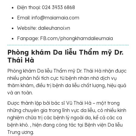
Điện thoại: 024 3933 6868
Email: info@maiamaia.com
Website: dalieuhanoi.vn
Fanpage: FB.com/phongkhamdalieumaia
Phòng khám Da liễu Thẩm mỹ Dr.
Thái Hà
Phòng khám Da liễu Thẩm mỹ Dr. Thái Hà nhận được
nhiều phản hồi tích cực từ bệnh nhân nhờ dịch vụ
thăm khám, điều trị bệnh da liễu chất lượng, hiệu quả
và an toàn.
Được thành lập bởi bác sĩ Vũ Thái Hà – một trong
những chuyên gia trong lĩnh vực da liễu, có nhiều kinh
nghiệm chữa trị các bệnh lý ngoài da, kể cả các ca
bệnh khó. , hiện đang công tác tại Bệnh viện Da liễu
Trung ương.