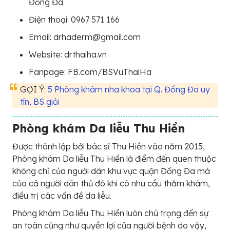
Đống Đa
Điện thoại: 0967 571 166
Email: drhaderm@gmail.com
Website: drthaiha.vn
Fanpage: FB.com/BSVuThaiHa
GỢI Ý:
5 Phòng khám nha khoa tại Q. Đống Đa uy
tín, BS giỏi
Phòng khám Da liễu Thu Hiền
Được thành lập bởi bác sĩ Thu Hiền vào năm 2015,
Phòng khám Da liễu Thu Hiền là điểm đến quen thuộc
không chỉ của người dân khu vực quận Đống Đa mà
của cả người dân thủ đô khi có nhu cầu thăm khám,
điều trị các vấn đề da liễu.
Phòng khám Da liễu Thu Hiền luôn chú trọng đến sự
an toàn cũng như quyền lợi của người bệnh do vậy,