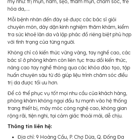
mỹ như: trị mụn, nám, sẹo, thâm mụn, chăm sóc, trẻ
hóa da,….
Mỗi bệnh nhân đến đây sẽ được các bác sĩ giỏi
chuyên môn, dày dặn kinh nghiệm thăm khám, kiểm
tra sức khoẻ làn da và lập phác đồ riêng biệt phù hợp
với tình trạng của từng người.
Không chỉ có kiến thức vững vàng, tay nghề cao, các
bác sĩ ở phòng khám còn liên tục trau dồi kiến thức,
nâng cao tay nghề thông qua các khóa đào tạo, tập
huấn chuyên sâu từ đó giúp liệu trình chăm sóc điều
trị da được tối ưu hơn.
Để có thể phục vụ tốt mọi nhu cầu của khách hàng,
phòng khám không ngại đầu tư mạnh vào hệ thống
trang thiết bị, máy móc công nghệ cao, không gian
rộng rãi, tiện nghi, tại cảm giác thoải mái, dễ chịu.
Thông tin liên hệ:
Địa chỉ: 9 Hoàng Cầu, P. Chợ Dừa, Q. Đống Đa