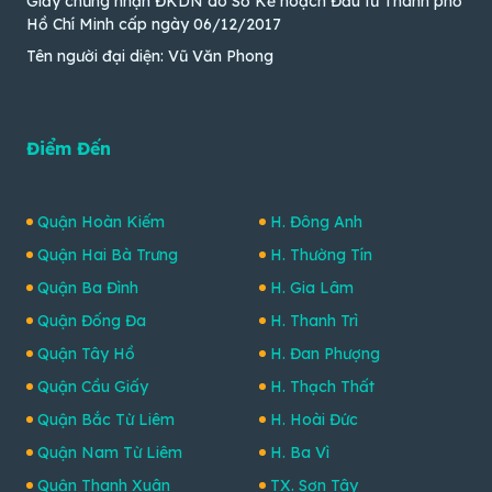
Giấy chứng nhận ĐKDN do Sở Kế hoạch Đầu tư Thành phố
Hồ Chí Minh cấp ngày 06/12/2017
Tên người đại diện: Vũ Văn Phong
Điểm Đến
Quận Hoàn Kiếm
H. Đông Anh
Quận Hai Bà Trưng
H. Thường Tín
Quận Ba Đình
H. Gia Lâm
Quận Đống Đa
H. Thanh Trì
Quận Tây Hồ
H. Đan Phượng
Quận Cầu Giấy
H. Thạch Thất
Quận Bắc Từ Liêm
H. Hoài Đức
Quận Nam Từ Liêm
H. Ba Vì
Quận Thanh Xuân
TX. Sơn Tây