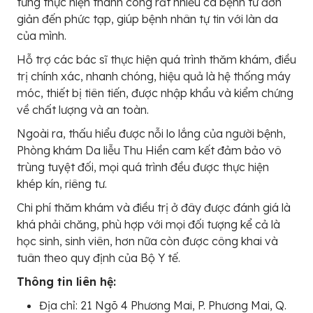
từng thực hiện thành công rất nhiều ca bệnh từ đơn
giản đến phức tạp, giúp bệnh nhân tự tin với làn da
của mình.
Hỗ trợ các bác sĩ thực hiện quá trình thăm khám, điều
trị chính xác, nhanh chóng, hiệu quả là hệ thống máy
móc, thiết bị tiên tiến, được nhập khẩu và kiểm chứng
về chất lượng và an toàn.
Ngoài ra, thấu hiểu được nỗi lo lắng của người bệnh,
Phòng khám Da liễu Thu Hiền cam kết đảm bảo vô
trùng tuyệt đối, mọi quá trình đều được thực hiện
khép kín, riêng tư.
Chi phí thăm khám và điều trị ở đây được đánh giá là
khá phải chăng, phù hợp với mọi đối tượng kể cả là
học sinh, sinh viên, hơn nữa còn được công khai và
tuân theo quy định của Bộ Y tế.
Thông tin liên hệ:
Địa chỉ: 21 Ngõ 4 Phương Mai, P. Phương Mai, Q.