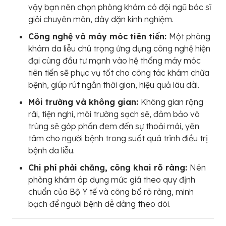
vậy bạn nên chọn phòng khám có đội ngũ bác sĩ
giỏi chuyên môn, dày dặn kinh nghiệm.
Công nghệ và máy móc tiên tiến:
Một phòng
khám da liễu chú trọng ứng dụng công nghệ hiện
đại cùng đầu tư mạnh vào hệ thống máy móc
tiên tiến sẽ phục vụ tốt cho công tác khám chữa
bệnh, giúp rút ngắn thời gian, hiệu quả lâu dài.
Môi trường và không gian:
Không gian rộng
rãi, tiện nghi, môi trường sạch sẽ, đảm bảo vô
trùng sẽ góp phần đem đến sự thoải mái, yên
tâm cho người bệnh trong suốt quá trình điều trị
bệnh da liễu.
Chi phí phải chăng, công khai rõ ràng:
Nên
phòng khám áp dụng mức giá theo quy định
chuẩn của Bộ Y tế và công bố rõ ràng, minh
bạch để người bệnh dễ dàng theo dõi.