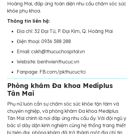
Hoàng Mai, đáp ứng toàn diện nhu cầu chăm sóc sức
khỏe phụ khoa.
Thông tin liên hệ:
Địa chỉ: 32 Đại Từ, P. Đại Kim, Q. Hoàng Mai
Điện thoại: 0936 388 288
Email: cskh@thucuchospital.vn
Website: benhvienthucuc.vn
Fanpage: FB.com/pkthucuctci
Phòng khám Đa khoa Mediplus
Tân Mai
Phụ nữ luôn cần sự chăm sóc sức khỏe tận tâm và
chuyên nghiệp, và phòng khám Đa khoa Mediplus
Tân Mai chính là nơi đáp ứng nhu cầu ấy. Với đội ngũ y
bác sĩ dày dặn kinh nghiệm cùng hệ thống trang thiết
bị hiện đại, phòng khám đã trở thành một địa chỉ tin