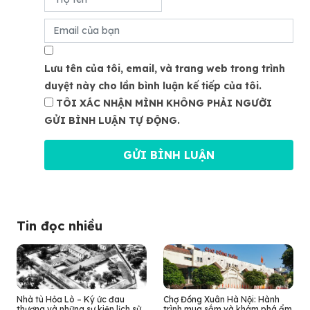
Lưu tên của tôi, email, và trang web trong trình
duyệt này cho lần bình luận kế tiếp của tôi.
TÔI XÁC NHẬN MÌNH KHÔNG PHẢI NGƯỜI
GỬI BÌNH LUẬN TỰ ĐỘNG.
Tin đọc nhiều
Nhà tù Hỏa Lò – Ký ức đau
Chợ Đồng Xuân Hà Nội: Hành
thương và những sự kiện lịch sử
trình mua sắm và khám phá ẩm