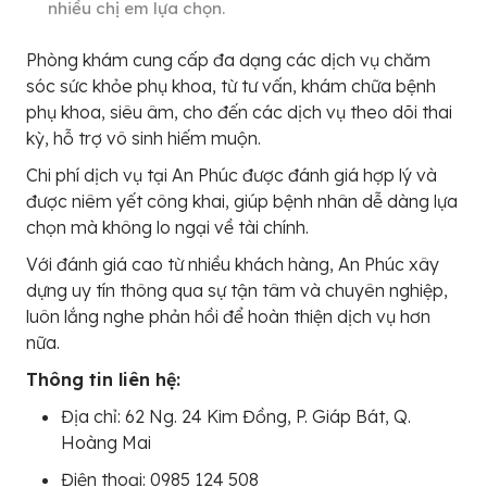
nhiều chị em lựa chọn.
Phòng khám cung cấp đa dạng các dịch vụ chăm
sóc sức khỏe phụ khoa, từ tư vấn, khám chữa bệnh
phụ khoa, siêu âm, cho đến các dịch vụ theo dõi thai
kỳ, hỗ trợ vô sinh hiếm muộn.
Chi phí dịch vụ tại An Phúc được đánh giá hợp lý và
được niêm yết công khai, giúp bệnh nhân dễ dàng lựa
chọn mà không lo ngại về tài chính.
Với đánh giá cao từ nhiều khách hàng, An Phúc xây
dựng uy tín thông qua sự tận tâm và chuyên nghiệp,
luôn lắng nghe phản hồi để hoàn thiện dịch vụ hơn
nữa.
Thông tin liên hệ:
Địa chỉ: 62 Ng. 24 Kim Đồng, P. Giáp Bát, Q.
Hoàng Mai
Điện thoại: 0985 124 508