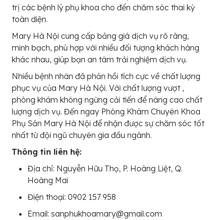
trị các bệnh lý phụ khoa cho đến chăm sóc thai kỳ
toàn diện.
Mary Hà Nội cung cấp bảng giá dịch vụ rõ ràng,
minh bạch, phù hợp với nhiều đối tượng khách hàng
khác nhau, giúp bạn an tâm trải nghiệm dịch vụ.
Nhiều bệnh nhân đã phản hồi tích cực về chất lượng
phục vụ của Mary Hà Nội. Với chất lượng vượt ,
phòng khám không ngừng cải tiến để nâng cao chất
lượng dịch vụ. Đến ngay Phòng Khám Chuyên Khoa
Phụ Sản Mary Hà Nội để nhận được sự chăm sóc tốt
nhất từ đội ngũ chuyên gia đầu ngành.
Thông tin liên hệ:
Địa chỉ: Nguyễn Hữu Thọ, P. Hoàng Liệt, Q.
Hoàng Mai
Điện thoại: 0902 157 958
Email: sanphukhoamary@gmail.com