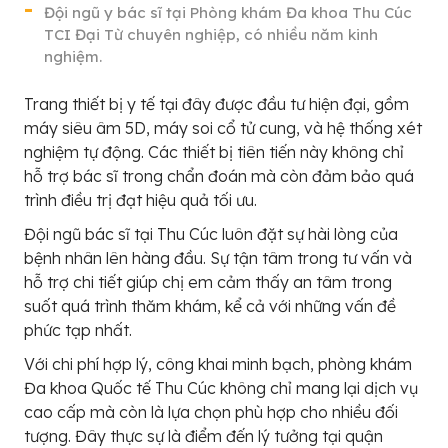
Đội ngũ y bác sĩ tại Phòng khám Đa khoa Thu Cúc
TCI Đại Từ chuyên nghiệp, có nhiều năm kinh
nghiệm.
Trang thiết bị y tế tại đây được đầu tư hiện đại, gồm
máy siêu âm 5D, máy soi cổ tử cung, và hệ thống xét
nghiệm tự động. Các thiết bị tiên tiến này không chỉ
hỗ trợ bác sĩ trong chẩn đoán mà còn đảm bảo quá
trình điều trị đạt hiệu quả tối ưu.
Đội ngũ bác sĩ tại Thu Cúc luôn đặt sự hài lòng của
bệnh nhân lên hàng đầu. Sự tận tâm trong tư vấn và
hỗ trợ chi tiết giúp chị em cảm thấy an tâm trong
suốt quá trình thăm khám, kể cả với những vấn đề
phức tạp nhất.
Với chi phí hợp lý, công khai minh bạch, phòng khám
Đa khoa Quốc tế Thu Cúc không chỉ mang lại dịch vụ
cao cấp mà còn là lựa chọn phù hợp cho nhiều đối
tượng. Đây thực sự là điểm đến lý tưởng tại quận