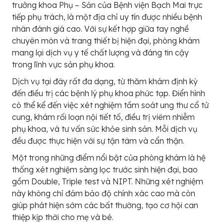
trưởng khoa Phụ – Sản của Bệnh viện Bạch Mai trực
tiếp phụ trách, là một địa chỉ uy tín được nhiều bệnh
nhân đánh giá cao. Với sự kết hợp giữa tay nghề
chuyên môn và trang thiết bị hiện đại, phòng khám
mang lại dịch vụ y tế chất lượng và đáng tin cậy
trong lĩnh vực sản phụ khoa.
Dịch vụ tại đây rất đa dạng, từ thăm khám định kỳ
đến điều trị các bệnh lý phụ khoa phức tạp. Điển hình
có thể kể đến việc xét nghiệm tầm soát ung thư cổ tử
cung, khám rối loạn nội tiết tố, điều trị viêm nhiễm
phụ khoa, và tư vấn sức khỏe sinh sản. Mỗi dịch vụ
đều được thực hiện với sự tận tâm và cẩn thận.
Một trong những điểm nổi bật của phòng khám là hệ
thống xét nghiệm sàng lọc trước sinh hiện đại, bao
gồm Double, Triple test và NIPT. Những xét nghiệm
này không chỉ đảm bảo độ chính xác cao mà còn
giúp phát hiện sớm các bất thường, tạo cơ hội can
thiệp kịp thời cho mẹ và bé.