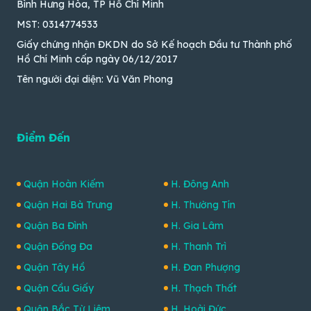
Bình Hưng Hòa, TP Hồ Chí Minh
MST: 0314774533
Giấy chứng nhận ĐKDN do Sở Kế hoạch Đầu tư Thành phố
Hồ Chí Minh cấp ngày 06/12/2017
Tên người đại diện: Vũ Văn Phong
Điểm Đến
Quận Hoàn Kiếm
H. Đông Anh
Quận Hai Bà Trưng
H. Thường Tín
Quận Ba Đình
H. Gia Lâm
Quận Đống Đa
H. Thanh Trì
Quận Tây Hồ
H. Đan Phượng
Quận Cầu Giấy
H. Thạch Thất
Quận Bắc Từ Liêm
H. Hoài Đức