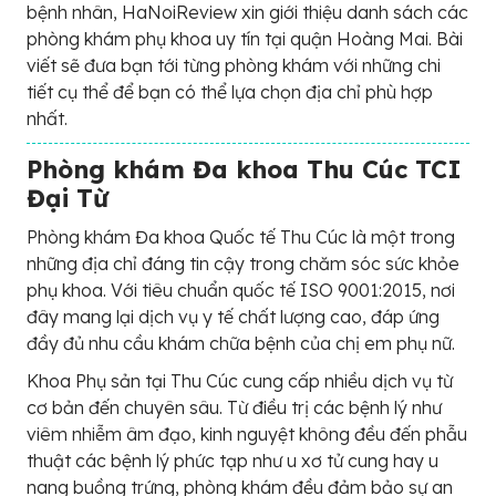
bệnh nhân, HaNoiReview xin giới thiệu danh sách các
phòng khám phụ khoa uy tín tại quận Hoàng Mai. Bài
viết sẽ đưa bạn tới từng phòng khám với những chi
tiết cụ thể để bạn có thể lựa chọn địa chỉ phù hợp
nhất.
Phòng khám Đa khoa Thu Cúc TCI
Đại Từ
Phòng khám Đa khoa Quốc tế Thu Cúc là một trong
những địa chỉ đáng tin cậy trong chăm sóc sức khỏe
phụ khoa. Với tiêu chuẩn quốc tế ISO 9001:2015, nơi
đây mang lại dịch vụ y tế chất lượng cao, đáp ứng
đầy đủ nhu cầu khám chữa bệnh của chị em phụ nữ.
Khoa Phụ sản tại Thu Cúc cung cấp nhiều dịch vụ từ
cơ bản đến chuyên sâu. Từ điều trị các bệnh lý như
viêm nhiễm âm đạo, kinh nguyệt không đều đến phẫu
thuật các bệnh lý phức tạp như u xơ tử cung hay u
nang buồng trứng, phòng khám đều đảm bảo sự an