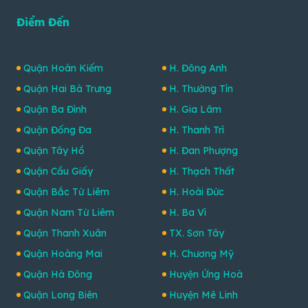
Điểm Đến
Quận Hoàn Kiếm
H. Đông Anh
Quận Hai Bà Trưng
H. Thường Tín
Quận Ba Đình
H. Gia Lâm
Quận Đống Đa
H. Thanh Trì
Quận Tây Hồ
H. Đan Phượng
Quận Cầu Giấy
H. Thạch Thất
Quận Bắc Từ Liêm
H. Hoài Đức
Quận Nam Từ Liêm
H. Ba Vì
Quận Thanh Xuân
TX. Sơn Tây
Quận Hoàng Mai
H. Chương Mỹ
Quận Hà Đông
Huyện Ứng Hoà
Quận Long Biên
Huyện Mê Linh