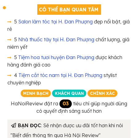
CÓ THỂ BẠN QUAN TÂM
5
Salon làm tóc tại H. Đan Phượng
đẹp nổi bật, giá
rẻ
5
Nhà thuốc tây tại H. Đan Phượng
chất lượng, giá
niêm yết
5
Tiệm hoa tươi huyện Đan Phượng
được khách
hàng đánh giá cao
4
Tiệm cắt tóc nam tại H. Đan Phượng
stylist
chuyên nghiệp
MINH BẠCH
KHÁCH QUAN
CHÍNH XÁC
HaNoiReview đặt ra
03
tiêu chí giúp người dùng
có quyết định sáng suốt hơn
BẠN ĐỌC
: Sẽ nhận được ưu đãi tốt hơn khi nói
"Biết đến thông tin qua Hà Nội Review"