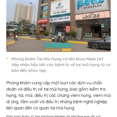
Phòng khám Tai Mũi Họng và Nhi khoa Medi 247
tiếp nhận hầu hết các bệnh lý về tai mũi họng từ cơ
bản đến phức tạp.
Phòng khám cung cấp một loạt các dịch vụ chẩn
đoán và điều trị về tai mũi họng, bao gồm: kiểm tra
họng, tai, mũi, điều trị các chứng viêm họng, viêm mũi
dị ứng, tầm soát và điều trị những bệnh nghề nghiệp
liên quan đến cơ quan tai mũi họng.
Đội ngũ bác sĩ tại phòng khám là những người có