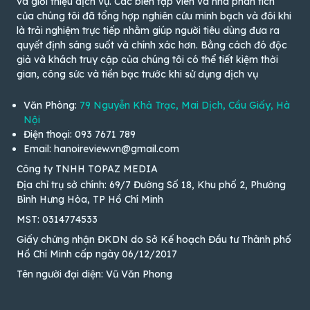
và giới thiệu dịch vụ. Các biên tập viên và nhà phân tích
của chúng tôi đã tổng hợp nghiên cứu minh bạch và đôi khi
là trải nghiệm trực tiếp nhằm giúp người tiêu dùng đưa ra
quyết định sáng suốt và chính xác hơn. Bằng cách đó độc
giả và khách truy cập của chúng tôi có thể tiết kiệm thời
gian, công sức và tiền bạc trước khi sử dụng dịch vụ
Văn Phòng:
79 Nguyễn Khả Trạc, Mai Dịch, Cầu Giấy, Hà
Nội
Điện thoại: 093 7671 789
Email: hanoireview.vn@gmail.com
Công ty TNHH TOPAZ MEDIA
Địa chỉ trụ sở chính: 69/7 Đường Số 18, Khu phố 2, Phường
Bình Hưng Hòa, TP Hồ Chí Minh
MST: 0314774533
Giấy chứng nhận ĐKDN do Sở Kế hoạch Đầu tư Thành phố
Hồ Chí Minh cấp ngày 06/12/2017
Tên người đại diện: Vũ Văn Phong