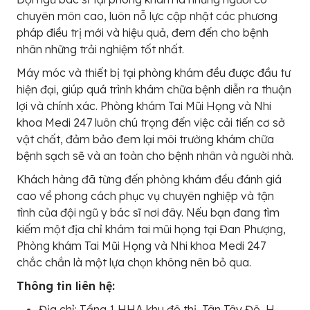
chuyên môn cao, luôn nỗ lực cập nhật các phương
pháp điều trị mới và hiệu quả, đem đến cho bệnh
nhân những trải nghiệm tốt nhất.
Máy móc và thiết bị tại phòng khám đều được đầu tư
hiện đại, giúp quá trình khám chữa bệnh diễn ra thuận
lợi và chính xác. Phòng khám Tai Mũi Họng và Nhi
khoa Medi 247 luôn chú trọng đến việc cải tiến cơ sở
vật chất, đảm bảo đem lại môi trường khám chữa
bệnh sạch sẽ và an toàn cho bệnh nhân và người nhà.
Khách hàng đã từng đến phòng khám đều đánh giá
cao về phong cách phục vụ chuyên nghiệp và tận
tình của đội ngũ y bác sĩ nơi đây. Nếu bạn đang tìm
kiếm một địa chỉ khám tai mũi họng tại Đan Phượng,
Phòng khám Tai Mũi Họng và Nhi khoa Medi 247
chắc chắn là một lựa chọn không nên bỏ qua.
Thông tin liên hệ:
Địa chỉ: Tầng 1 HHA khu đô thị, Tân Tây Đô, H.