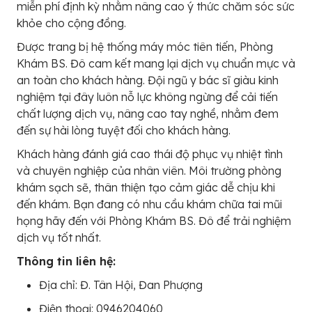
miễn phí định kỳ nhằm nâng cao ý thức chăm sóc sức
khỏe cho cộng đồng.
Được trang bị hệ thống máy móc tiên tiến, Phòng
Khám BS. Đô cam kết mang lại dịch vụ chuẩn mực và
an toàn cho khách hàng. Đội ngũ y bác sĩ giàu kinh
nghiệm tại đây luôn nỗ lực không ngừng để cải tiến
chất lượng dịch vụ, nâng cao tay nghề, nhằm đem
đến sự hài lòng tuyệt đối cho khách hàng.
Khách hàng đánh giá cao thái độ phục vụ nhiệt tình
và chuyên nghiệp của nhân viên. Môi trường phòng
khám sạch sẽ, thân thiện tạo cảm giác dễ chịu khi
đến khám. Bạn đang có nhu cầu khám chữa tai mũi
họng hãy đến với Phòng Khám BS. Đô để trải nghiệm
dịch vụ tốt nhất.
Thông tin liên hệ:
Địa chỉ: Đ. Tân Hội, Đan Phượng
Điện thoại: 0946204060