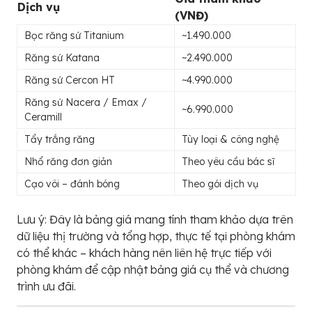
Dịch vụ
(VNĐ)
Bọc răng sứ Titanium
~1.490.000
Răng sứ Katana
~2.490.000
Răng sứ Cercon HT
~4.990.000
Răng sứ Nacera / Emax /
~6.990.000
Ceramill
Tẩy trắng răng
Tùy loại & công nghệ
Nhổ răng đơn giản
Theo yêu cầu bác sĩ
Cạo vôi – đánh bóng
Theo gói dịch vụ
Lưu ý: Đây là bảng giá mang tính tham khảo dựa trên
dữ liệu thị trường và tổng hợp, thực tế tại phòng khám
có thể khác – khách hàng nên liên hệ trực tiếp với
phòng khám để cập nhật bảng giá cụ thể và chương
trình ưu đãi.