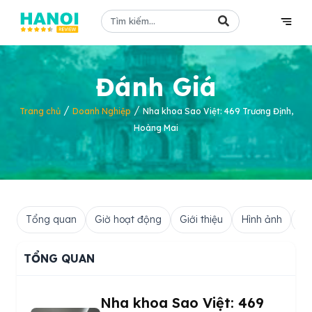
Đánh Giá
/
/
Trang chủ
Doanh Nghiệp
Nha khoa Sao Việt: 469 Trương Định,
Hoàng Mai
Tổng quan
Giờ hoạt động
Giới thiệu
Hình ảnh
Hỏ
TỔNG QUAN
Nha khoa Sao Việt: 469