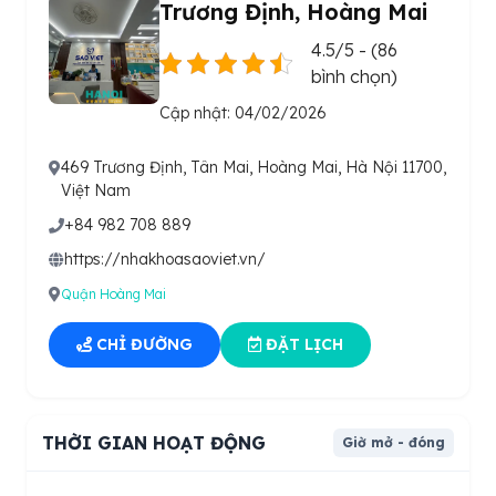
Trương Định, Hoàng Mai
4.5/5 - (86
bình chọn)
Cập nhật: 04/02/2026
469 Trương Định, Tân Mai, Hoàng Mai, Hà Nội 11700,
Việt Nam
+84 982 708 889
https://nhakhoasaoviet.vn/
Quận Hoàng Mai
CHỈ ĐƯỜNG
ĐẶT LỊCH
THỜI GIAN HOẠT ĐỘNG
Giờ mở - đóng