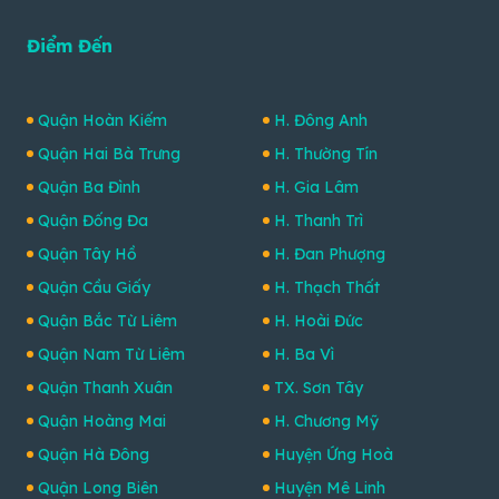
Điểm Đến
Quận Hoàn Kiếm
H. Đông Anh
Quận Hai Bà Trưng
H. Thường Tín
Quận Ba Đình
H. Gia Lâm
Quận Đống Đa
H. Thanh Trì
Quận Tây Hồ
H. Đan Phượng
Quận Cầu Giấy
H. Thạch Thất
Quận Bắc Từ Liêm
H. Hoài Đức
Quận Nam Từ Liêm
H. Ba Vì
Quận Thanh Xuân
TX. Sơn Tây
Quận Hoàng Mai
H. Chương Mỹ
Quận Hà Đông
Huyện Ứng Hoà
Quận Long Biên
Huyện Mê Linh