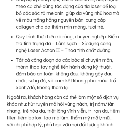
theo cơ chế dùng tác động của tia laser để loại
bỏ các sắc tố melanin, giúp da vùng nhũ hoa trở
về màu trắng hồng nguyên bản, cung cấp
collagen cho da thêm mịn màng, tươi trẻ.
Quy trình thực hiện rõ ràng, chuyên nghiệp: Kiểm
tra tình trạng da – Làm sạch – Sử dụng công
nghệ Laser Action II – Thoa tinh chất dưỡng.
Tất cả công đoạn do các bác sĩ chuyên môn,
thành thạo tay nghề tiến hành đúng kỹ thuật,
đảm bảo an toàn, không đau, không gây đau
nhức, sưng đỏ, và cam kết không phai màu, trổ
xanh/đỏ, không thâm lại.
Ngoài ra, khách hàng còn có thể làm một số dịch vụ
khác như: hút tuyến mồ hôi vùng nách, trị nám/tàn
nhang, trẻ hóa da, triệt lông vĩnh viễn, trị rạn da, tiêm
filler, tiêm botox, tạo má lúm, thẩm mỹ mắt/mũi,…
với chi phí hợp lý, phù hợp với mọi đối tượng khách