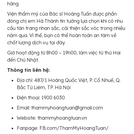
hàng.
Viện thẩm mỹ của Bác sĩ Hoàng Tuấn được phần
đông chị em Hà Thành tin tưởng lựa chọn khi có nhu
cầu tân trang nhan sắc, cải thiện sắc vóc trong nhiều
năm qua. Vì thế, bạn có thể hoàn toàn an tâm về
chất lượng dịch vụ tại đây.
Giờ hoạt động từ 8h00 – 19h00, làm việc từ thứ Hai
đến Chủ Nhật.
Thông tin liên hệ:
Địa chỉ: 487/1 Hoàng Quốc Việt, P. Cổ Nhuế, Q.
Bắc Từ Liêm, TP. Hà Nội
Điện thoại: 1900 6030
Email: thammyhoangtuan@gmail.com
Website: thammyhoangtuan.vn
Fanpage: FB.com/ThamMyHoangTuan/