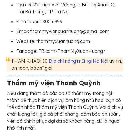
Địa chỉ: 22 Triệu Việt Vương, P. Bùi Thị Xuân, Q.
Hai Bà Trưng, TP. Hà Nội
Điện thoại: 1800 6999
Email: thammyvienxuanhuong@gmail.com
Website: thammyxuanhuong.com
Fanpage: FB.com/ThamMyXuanHuong/
THAM KHẢO: 10
Địa chỉ nâng mũi tại Hà Nội
uy tín,
an toàn, bác sĩ giỏi
Thẩm mỹ viện Thanh Quỳnh
Nếu đang thăm dò các cơ sở thẩm mỹ trong nội
thành để thực hiện dịch vụ làm hồng nhũ hoa, bạn có
thể cân nhắc Thẩm mỹ viện Thanh Quỳnh. Với dịch vụ
chất lượng tốt, giá cả phải chăng, đảm bảo an toàn,
viện đã chinh phục đại đa số khách hàng, dù là người
khó tính nhất.