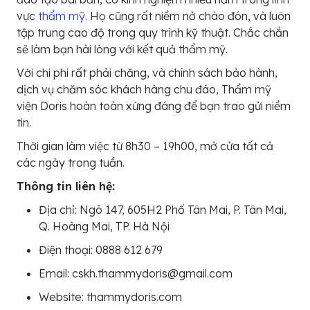
vực
thẩm mỹ
. Họ cũng rất niềm nở chào đón, và luôn
tập trung cao độ trong quy trình kỹ thuật. Chắc chắn
sẽ làm bạn hài lòng với kết quả thẩm mỹ.
Với chi phi rất phải chăng, và chính sách bảo hành,
dịch vụ chăm sóc khách hàng chu đáo, Thẩm mỹ
viện Doris hoàn toàn xứng đáng để bạn trao gửi niềm
tin.
Thời gian làm việc từ 8h30 – 19h00, mở cửa tất cả
các ngày trong tuần.
Thông tin liên hệ:
Địa chỉ: Ngõ 147, 605H2 Phố Tân Mai, P. Tân Mai,
Q. Hoàng Mai, TP. Hà Nội
Điện thoại: 0888 612 679
Email: cskh.thammydoris@gmail.com
Website: thammydoris.com