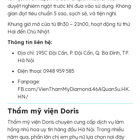
duyệt nghiêm ngặt trước khi đưa vào sử dụng. Không
gian đạt tiêu chuẩn 5 sao, sạch sẽ, và tiện nghi.
Khung giờ mở cửa từ 8h30 – 21h00, hoạt động từ thứ
Hai đến Chủ Nhật.
Thông tin liên hệ:
Địa chỉ: 195C Đội Cấn, P. Đội Cấn, Q. Ba Đình, TP.
Hà Nội
Điện thoại: 0948 959 585
Fanpage:
FB.com/VienThamMyDiamond.46AQuanSu.HK.
HN/
Thẩm mỹ viện Doris
Thẩm mỹ viện Doris chuyên cung cấp dịch vụ làm
hồng nhũ hoa uy tín hàng đầu Hà Nội. Trong nhiều
năm qua, phần lớn chị em phụ nữ lựa chọn nơi đây