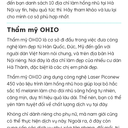
đến bạn danh sách 10 địa chỉ làm hồng nhũ tại Hà
Nội uy tín, hiệu quả tức thì. Hãy tham khảo và lưu lại
cho mình cơ sở phù hợp nhất.
Thẩm mỹ OHIO
Thẩm mỹ OHIO là cơ sở đi đầu trong việc đưa công
nghệ làm đẹp từ Hàn Quốc, Đức, Mỹ đến gần với
người dân Việt Nam nói chung, và trên địa bàn Hà
Nội riêng. Nơi đây là địa chỉ làm đẹp của nhiều cư dân
Hà Thành, đặc biệt là các chị em phái đẹp.
Thẩm mỹ OHIO ứng dụng công nghệ Laser Piconew
450 vào liệu trình làm hồng nhũ hoa giúp loại bỏ hắc
sắc tố melanin làm cho đôi nhũ sáng hồng tự nhiên,
căng mịn, duy trì hiệu quả lâu dài. Thế nên, bạn có thể
yên tâm tuyệt đối về chất lượng dịch vụ tại đây.
Không chỉ dành riêng cho phụ nữ, mà nam giới cũng
có thể thực hiện dịch vụ này. Ngoài ra, ở đây còn
cung cấp các dịch vụ như: xóa tàn nhang, đồi mồi, trị