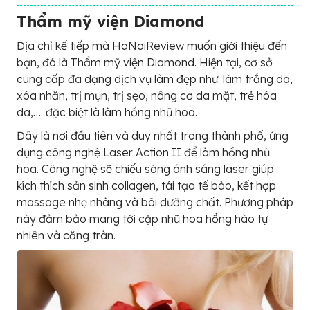
Thẩm mỹ viện Diamond
Địa chỉ kế tiếp mà HaNoiReview muốn giới thiệu đến
bạn, đó là Thẩm mỹ viện Diamond. Hiện tại, cơ sở
cung cấp đa dạng dịch vụ làm đẹp như: làm trắng da,
xóa nhăn, trị mụn, trị sẹo, nâng cơ da mặt, trẻ hóa
da,…. đặc biệt là làm hồng nhũ hoa.
Đây là nơi đầu tiên và duy nhất trong thành phố, ứng
dụng công nghệ Laser Action II để làm hồng nhũ
hoa. Công nghệ sẽ chiếu sóng ánh sáng laser giúp
kích thích sản sinh collagen, tái tạo tế bào, kết hợp
massage nhẹ nhàng và bôi dưỡng chất. Phương pháp
này đảm bảo mang tới cặp nhũ hoa hồng hào tự
nhiên và căng tràn.