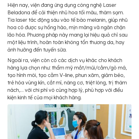
Hiện nay, viện đang ứng dụng công nghệ Laser
Beladona để cải thiện nhũ hoa tối màu, thâm sạm.
Tia laser tác động sâu vào tế bào melanin, giúp nhũ
hoa có được sự hồng hào, mịn màng và ngăn chặn
lão hóa. Phương pháp này mang lại hiệu quả chỉ sau
một liệu trình, hoàn toàn không tổn thương da, hay
ảnh hưởng đến tuyến sữa.
Ngoài ra, viện còn có các dịch vụ khác cho khách
hàng lựa chọn như: thẩm mỹ mắt/mũi/cằm/gò má,
tạo hình môi, tạo cằm V-line, phun xăm, giảm béo,
trẻ hóa vùng kín, cắt mí, nâng cơ, triệt lông, trị thâm
nách,… với chi phí vô cùng hợp lý, phù hợp với điều
kiện kinh tế của mọi khách hàng.