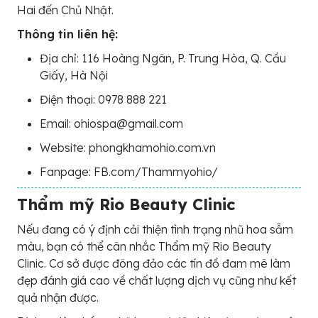
Hai đến Chủ Nhật.
Thông tin liên hệ:
Địa chỉ: 116 Hoàng Ngân, P. Trung Hòa, Q. Cầu
Giấy, Hà Nội
Điện thoại: 0978 888 221
Email: ohiospa@gmail.com
Website: phongkhamohio.com.vn
Fanpage: FB.com/Thammyohio/
Thẩm mỹ Rio Beauty Clinic
Nếu đang có ý định cải thiện tình trạng nhũ hoa sẫm
màu, bạn có thể cân nhắc Thẩm mỹ Rio Beauty
Clinic. Cơ sở được đông đảo các tín đồ đam mê làm
đẹp đánh giá cao về chất lượng dịch vụ cũng như kết
quả nhận được.