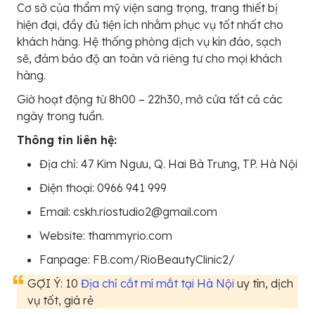
Cơ sở của thẩm mỹ viện sang trọng, trang thiết bị
hiện đại, đầy đủ tiện ích nhằm phục vụ tốt nhất cho
khách hàng. Hệ thống phòng dịch vụ kín đáo, sạch
sẽ, đảm bảo độ an toàn và riêng tư cho mọi khách
hàng.
Giờ hoạt động từ 8h00 – 22h30, mở cửa tất cả các
ngày trong tuần.
Thông tin liên hệ:
Địa chỉ: 47 Kim Ngưu, Q. Hai Bà Trưng, TP. Hà Nội
Điện thoại: 0966 941 999
Email: cskh.riostudio2@gmail.com
Website: thammyrio.com
Fanpage: FB.com/RioBeautyClinic2/
GỢI Ý: 10
Địa chỉ cắt mí mắt tại Hà Nội
uy tín, dịch
vụ tốt, giá rẻ