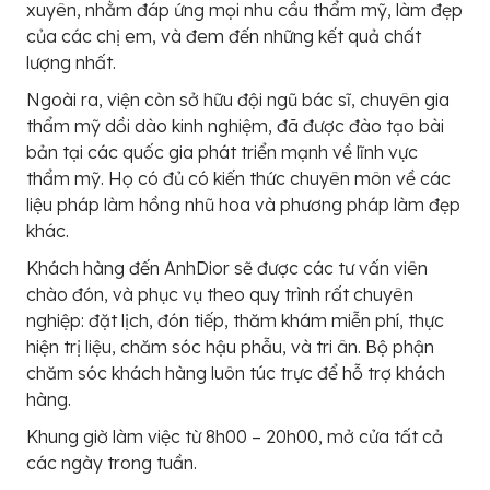
xuyên, nhằm đáp ứng mọi nhu cầu thẩm mỹ, làm đẹp
của các chị em, và đem đến những kết quả chất
lượng nhất.
Ngoài ra, viện còn sở hữu đội ngũ bác sĩ, chuyên gia
thẩm mỹ dồi dào kinh nghiệm, đã được đào tạo bài
bản tại các quốc gia phát triển mạnh về lĩnh vực
thẩm mỹ. Họ có đủ có kiến thức chuyên môn về các
liệu pháp làm hồng nhũ hoa và phương pháp làm đẹp
khác.
Khách hàng đến AnhDior sẽ được các tư vấn viên
chào đón, và phục vụ theo quy trình rất chuyên
nghiệp: đặt lịch, đón tiếp, thăm khám miễn phí, thực
hiện trị liệu, chăm sóc hậu phẫu, và tri ân. Bộ phận
chăm sóc khách hàng luôn túc trực để hỗ trợ khách
hàng.
Khung giờ làm việc từ 8h00 – 20h00, mở cửa tất cả
các ngày trong tuần.