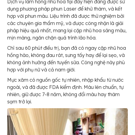
Dịch vụ làm hồng nhũ hoa tại đây hiện đang được sử
dụng phương pháp phun Laser để khử thâm, và kết
hợp với phun màu. Liệu trình đã được thử nghiệm bởi
các chuyên gia thẩm mỹ, và được công nhận là giải
pháp hiệu quả nhất, mang lại cặp nhũ hoa sáng màu,
mịn màng, ngăn chặn quá trình lão hóa.
Chỉ sau 60 phút điều trị, bạn đã có ngay cặp nhũ hoa
hồng hào, không đau rát, sưng tấy hay để lại sẹo, và
không ảnh hưởng đến tuyến sữa. Công nghệ này phù
hợp với phụ nữ và cả nam giới.
Mực xăm có nguồn gốc tự nhiên, nhập khẩu từ nước
ngoài, và đã được FDA kiểm định. Màu lên chuẩn, tự
nhiên, giữ được 7-8 năm, không đổi màu hay thâm
sạm trở lại.