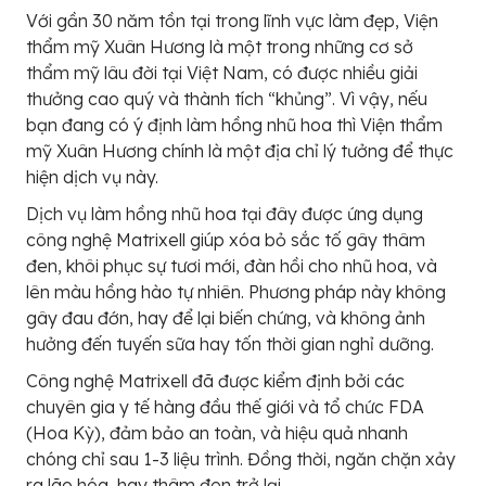
Với gần 30 năm tồn tại trong lĩnh vực làm đẹp, Viện
thẩm mỹ Xuân Hương là một trong những cơ sở
thẩm mỹ lâu đời tại Việt Nam, có được nhiều giải
thưởng cao quý và thành tích “khủng”. Vì vậy, nếu
bạn đang có ý định làm hồng nhũ hoa thì Viện thẩm
mỹ Xuân Hương chính là một địa chỉ lý tưởng để thực
hiện dịch vụ này.
Dịch vụ làm hồng nhũ hoa tại đây được ứng dụng
công nghệ Matrixell giúp xóa bỏ sắc tố gây thâm
đen, khôi phục sự tươi mới, đàn hồi cho nhũ hoa, và
lên màu hồng hào tự nhiên. Phương pháp này không
gây đau đớn, hay để lại biến chứng, và không ảnh
hưởng đến tuyến sữa hay tốn thời gian nghỉ dưỡng.
Công nghệ Matrixell đã được kiểm định bởi các
chuyên gia y tế hàng đầu thế giới và tổ chức FDA
(Hoa Kỳ), đảm bảo an toàn, và hiệu quả nhanh
chóng chỉ sau 1-3 liệu trình. Đồng thời, ngăn chặn xảy
ra lão hóa, hay thâm đen trở lại.