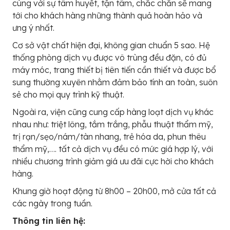
cùng với sự tâm huyết, tận tâm, chắc chắn sẽ mang
tới cho khách hàng những thành quả hoàn hảo và
ưng ý nhất.
Cơ sở vật chất hiện đại, không gian chuẩn 5 sao. Hệ
thống phòng dịch vụ được vô trùng đều đặn, có đủ
máy móc, trang thiết bị tiên tiến cần thiết và được bổ
sung thường xuyên nhằm đảm bảo tính an toàn, suôn
sẻ cho mọi quy trình kỹ thuật.
Ngoài ra, viện cũng cung cấp hàng loạt dịch vụ khác
nhau như: triệt lông, tắm trắng, phẫu thuật thẩm mỹ,
trị rạn/sẹo/nám/tàn nhang, trẻ hóa da, phun thêu
thẩm mỹ,…. tất cả dịch vụ đều có mức giá hợp lý, với
nhiều chương trình giảm giá ưu đãi cực hời cho khách
hàng.
Khung giờ hoạt động từ 8h00 – 20h00, mở cửa tất cả
các ngày trong tuần.
Thông tin liên hệ: