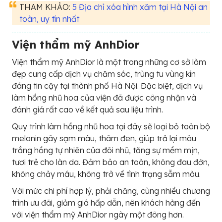
THAM KHẢO:
5 Địa chỉ xóa hình xăm tại Hà Nội an
toàn, uy tín nhất
Viện thẩm mỹ AnhDior
Viện thẩm mỹ AnhDior là một trong những cơ sở làm
đẹp cung cấp dịch vụ chăm sóc, trùng tu vùng kín
đáng tin cậy tại thành phố Hà Nội. Đặc biệt, dịch vụ
làm hồng nhũ hoa của viện đã được công nhận và
đánh giá rất cao về kết quả sau liệu trình.
Quy trình làm hồng nhũ hoa tại đây sẽ loại bỏ toàn bộ
melanin gây sạm màu, thâm đen, giúp trả lại màu
trắng hồng tự nhiên của đôi nhũ, tăng sự mềm mịn,
tươi trẻ cho làn da. Đảm bảo an toàn, không đau đớn,
không chảy máu, không trở về tình trạng sẫm màu.
Với mức chi phí hợp lý, phải chăng, cùng nhiều chương
trình ưu đãi, giảm giá hấp dẫn, nên khách hàng đến
với viện thẩm mỹ AnhDior ngày một đông hơn.