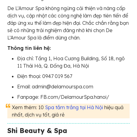
De L’Amour Spa không ngừng cải thiện và nâng cấp
dịch vụ, cập nhật các công nghệ làm đẹp tiên tiến để
đáp ứng xu thế làm đẹp hiện đại. Chắc chắn rằng bạn
sẽ có những trải nghiệm đáng nhớ khi chọn De
L’Amour Spa là điểm dừng chân.
Thông tin liên hệ:
Địa chỉ: Tầng 1, Hoa Cương Building, Số 18, ngõ
11 Thái Hà, Q. Đống Đa, Hà Nội
Điện thoại: 0947 019 567
Email: admin@delamourspa.com
Fanpage: FB.com/DelamourSpa.hanoi/
Xem thêm: 10
Spa tắm trắng tại Hà Nội
hiệu quả
nhất, dịch vụ tốt, giá rẻ
Shi Beauty & Spa