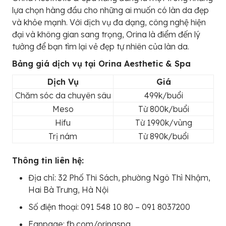
lựa chọn hàng đầu cho những ai muốn có làn da đẹp
và khỏe mạnh. Với dịch vụ đa dạng, công nghệ hiện
đại và không gian sang trọng, Orina là điểm đến lý
tưởng để bạn tìm lại vẻ đẹp tự nhiên của làn da.
Bảng giá dịch vụ tại Orina Aesthetic & Spa
Dịch Vụ
Giá
Chăm sóc da chuyên sâu
499k/buổi
Meso
Từ 800k/buổi
Hifu
Từ 1990k/vùng
Trị nám
Từ 890k/buổi
Thông tin liên hệ:
Địa chỉ: 32 Phố Thi Sách, phường Ngô Thì Nhậm,
Hai Bà Trưng, Hà Nội
Số điện thoại: 091 548 10 80 – 091 8037200
Fanpage: fb.com/orinaspa