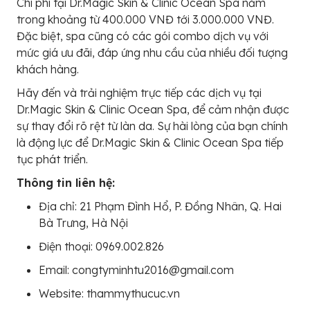
Chi phí tại Dr.Magic Skin & Clinic Ocean Spa nằm
trong khoảng từ 400.000 VNĐ tới 3.000.000 VNĐ.
Đặc biệt, spa cũng có các gói combo dịch vụ với
mức giá ưu đãi, đáp ứng nhu cầu của nhiều đối tượng
khách hàng.
Hãy đến và trải nghiệm trực tiếp các dịch vụ tại
Dr.Magic Skin & Clinic Ocean Spa, để cảm nhận được
sự thay đổi rõ rệt từ làn da. Sự hài lòng của bạn chính
là động lực để Dr.Magic Skin & Clinic Ocean Spa tiếp
tục phát triển.
Thông tin liên hệ:
Địa chỉ: 21 Phạm Đình Hổ, P. Đồng Nhân, Q. Hai
Bà Trưng, Hà Nội
Điện thoại: 0969.002.826
Email: congtyminhtu2016@gmail.com
Website: thammythucuc.vn