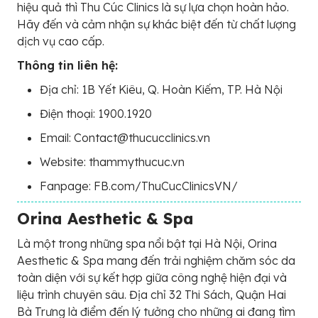
hiệu quả thì Thu Cúc Clinics là sự lựa chọn hoàn hảo.
Hãy đến và cảm nhận sự khác biệt đến từ chất lượng
dịch vụ cao cấp.
Thông tin liên hệ:
Địa chỉ: 1B Yết Kiêu, Q. Hoàn Kiếm, TP. Hà Nội
Điện thoại: 1900.1920
Email: Contact@thucucclinics.vn
Website: thammythucuc.vn
Fanpage: FB.com/ThuCucClinicsVN/
Orina Aesthetic & Spa
Là một trong những spa nổi bật tại Hà Nội, Orina
Aesthetic & Spa mang đến trải nghiệm chăm sóc da
toàn diện với sự kết hợp giữa công nghệ hiện đại và
liệu trình chuyên sâu. Địa chỉ 32 Thi Sách, Quận Hai
Bà Trưng là điểm đến lý tưởng cho những ai đang tìm