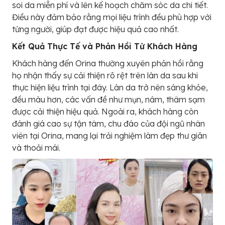
soi da miễn phí và lên kế hoạch chăm sóc da chi tiết.
Điều này đảm bảo rằng mọi liệu trình đều phù hợp với
từng người, giúp đạt được hiệu quả cao nhất.
Kết Quả Thực Tế và Phản Hồi Từ Khách Hàng
Khách hàng đến Orina thường xuyên phản hồi rằng
họ nhận thấy sự cải thiện rõ rệt trên làn da sau khi
thực hiện liệu trình tại đây. Làn da trở nên sáng khỏe,
đều màu hơn, các vấn đề như mụn, nám, thâm sạm
được cải thiện hiệu quả. Ngoài ra, khách hàng còn
đánh giá cao sự tận tâm, chu đáo của đội ngũ nhân
viên tại Orina, mang lại trải nghiệm làm đẹp thư giãn
và thoải mái.