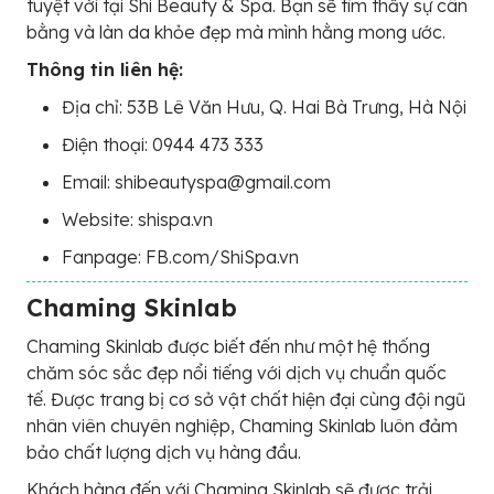
tuyệt vời tại Shi Beauty & Spa. Bạn sẽ tìm thấy sự cân
bằng và làn da khỏe đẹp mà mình hằng mong ước.
Thông tin liên hệ:
Địa chỉ: 53B Lê Văn Hưu, Q. Hai Bà Trưng, Hà Nội
Điện thoại: 0944 473 333
Email: shibeautyspa@gmail.com
Website: shispa.vn
Fanpage: FB.com/ShiSpa.vn
Chaming Skinlab
Chaming Skinlab được biết đến như một hệ thống
chăm sóc sắc đẹp nổi tiếng với dịch vụ chuẩn quốc
tế. Được trang bị cơ sở vật chất hiện đại cùng đội ngũ
nhân viên chuyên nghiệp, Chaming Skinlab luôn đảm
bảo chất lượng dịch vụ hàng đầu.
Khách hàng đến với Chaming Skinlab sẽ được trải