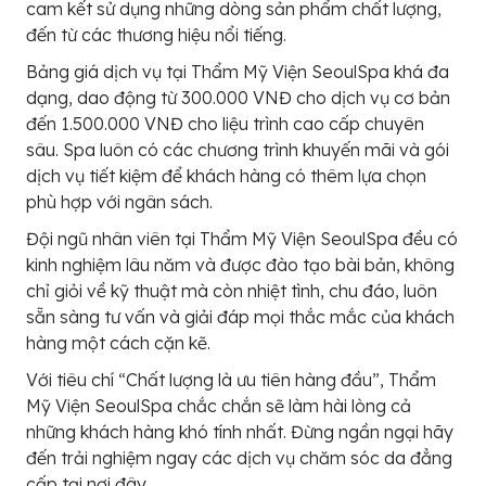
cam kết sử dụng những dòng sản phẩm chất lượng,
đến từ các thương hiệu nổi tiếng.
Bảng giá dịch vụ tại Thẩm Mỹ Viện SeoulSpa khá đa
dạng, dao động từ 300.000 VNĐ cho dịch vụ cơ bản
đến 1.500.000 VNĐ cho liệu trình cao cấp chuyên
sâu. Spa luôn có các chương trình khuyến mãi và gói
dịch vụ tiết kiệm để khách hàng có thêm lựa chọn
phù hợp với ngân sách.
Đội ngũ nhân viên tại Thẩm Mỹ Viện SeoulSpa đều có
kinh nghiệm lâu năm và được đào tạo bài bản, không
chỉ giỏi về kỹ thuật mà còn nhiệt tình, chu đáo, luôn
sẵn sàng tư vấn và giải đáp mọi thắc mắc của khách
hàng một cách cặn kẽ.
Với tiêu chí “Chất lượng là ưu tiên hàng đầu”, Thẩm
Mỹ Viện SeoulSpa chắc chắn sẽ làm hài lòng cả
những khách hàng khó tính nhất. Đừng ngần ngại hãy
đến trải nghiệm ngay các dịch vụ chăm sóc da đẳng
cấp tại nơi đây.