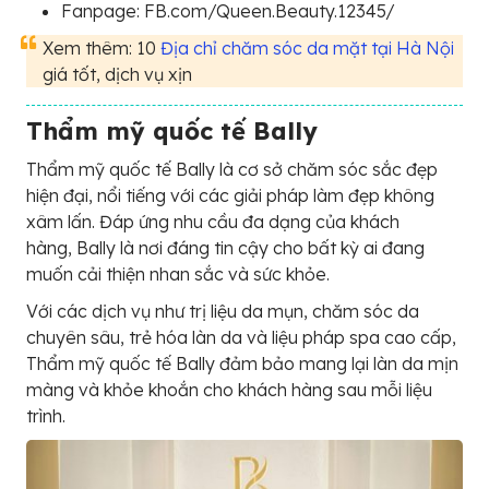
Fanpage: FB.com/Queen.Beauty.12345/
Xem thêm: 10
Địa chỉ chăm sóc da mặt tại Hà Nội
giá tốt, dịch vụ xịn
Thẩm mỹ quốc tế Bally
Thẩm mỹ quốc tế Bally là cơ sở chăm sóc sắc đẹp
hiện đại, nổi tiếng với các giải pháp làm đẹp không
xâm lấn. Đáp ứng nhu cầu đa dạng của khách
hàng, Bally là nơi đáng tin cậy cho bất kỳ ai đang
muốn cải thiện nhan sắc và sức khỏe.
Với các dịch vụ như trị liệu da mụn, chăm sóc da
chuyên sâu, trẻ hóa làn da và liệu pháp spa cao cấp,
Thẩm mỹ quốc tế Bally đảm bảo mang lại làn da mịn
màng và khỏe khoắn cho khách hàng sau mỗi liệu
trình.