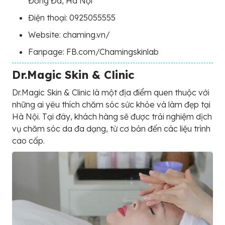
Đống Đa, Hà Nội
Điện thoại: 0925055555
Website: chaming.vn/
Fanpage: FB.com/Chamingskinlab
Dr.Magic Skin & Clinic
Dr.Magic Skin & Clinic là một địa điểm quen thuộc với
những ai yêu thích chăm sóc sức khỏe và làm đẹp tại
Hà Nội. Tại đây, khách hàng sẽ được trải nghiệm dịch
vụ chăm sóc da đa dạng, từ cơ bản đến các liệu trình
cao cấp.