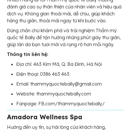
đánh giá cao sự thân thiện của nhân viên và hiệu quả
dịch vụ. Không gian thoải mái, dễ chịu, giúp khách
hàng thư giãn, thoải mái ngay từ khi bước vào.
Đừng chần chừ khám phá và trải nghiệm Thẩm mỹ
quốc tế Bally để tận hưởng những phút giây thư giãn,
giúp làn da bạn tươi mới và rạng rỡ hơn mỗi ngày.
Thông tin liên hệ:
Địa chỉ: 463 Kim Mã, Q. Ba Đình, Hà Nội
Điện thoại: 0386 463 463
Email: thammyquoctebally@gmail.com
Website: thammyquoctebally.com
Fanpage: FB.com/thammyquoctebally/
Amadora Wellness Spa
Hướng đến uy tín, sự hài lòng của khách hàng,