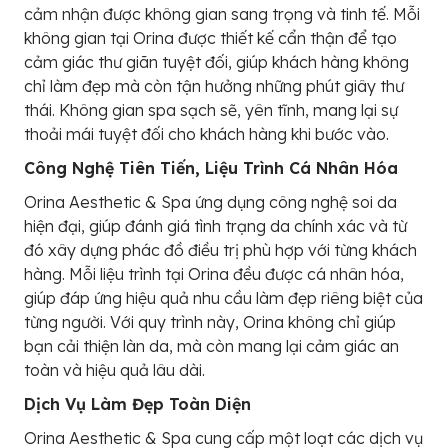
cảm nhận được không gian sang trọng và tinh tế. Mỗi
không gian tại Orina được thiết kế cẩn thận để tạo
cảm giác thư giãn tuyệt đối, giúp khách hàng không
chỉ làm đẹp mà còn tận hưởng những phút giây thư
thái. Không gian spa sạch sẽ, yên tĩnh, mang lại sự
thoải mái tuyệt đối cho khách hàng khi bước vào.
Công Nghệ Tiên Tiến, Liệu Trình Cá Nhân Hóa
Orina Aesthetic & Spa ứng dụng công nghệ soi da
hiện đại, giúp đánh giá tình trạng da chính xác và từ
đó xây dựng phác đồ điều trị phù hợp với từng khách
hàng. Mỗi liệu trình tại Orina đều được cá nhân hóa,
giúp đáp ứng hiệu quả nhu cầu làm đẹp riêng biệt của
từng người. Với quy trình này, Orina không chỉ giúp
bạn cải thiện làn da, mà còn mang lại cảm giác an
toàn và hiệu quả lâu dài.
Dịch Vụ Làm Đẹp Toàn Diện
Orina Aesthetic & Spa cung cấp một loạt các dịch vụ