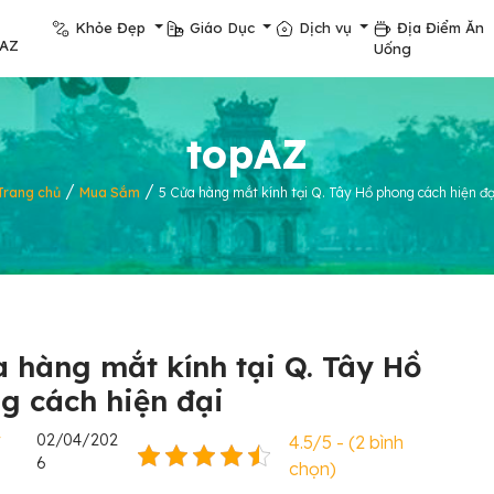
Khỏe Đẹp
Giáo Dục
Dịch vụ
Địa Điểm Ăn
pAZ
Uống
topAZ
/
/
Trang chủ
Mua Sắm
5 Cửa hàng mắt kính tại Q. Tây Hồ phong cách hiện đạ
a hàng mắt kính tại Q. Tây Hồ
g cách hiện đại
y
02/04/202
4.5/5 - (2 bình
6
chọn)