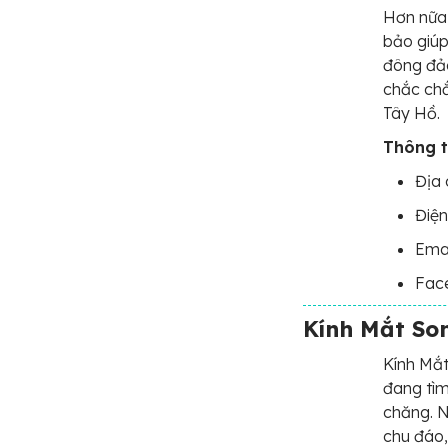
Hơn nữa,
bảo giúp
đông đảo
chắc chắ
Tây Hồ.
Thông ti
Địa 
Điện
Ema
Fac
Kính Mắt So
Kính Mắt
đang tìm
chăng. N
chu đáo,