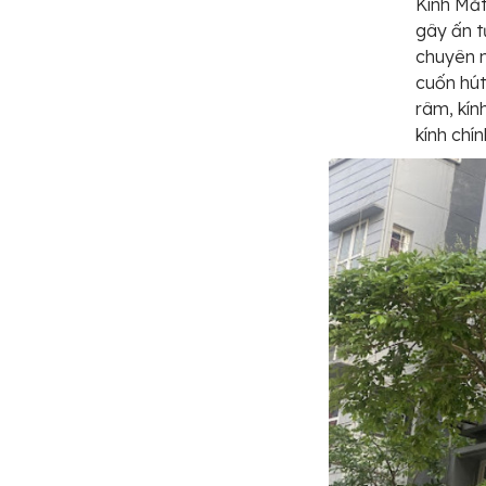
Kính Mắt
gây ấn t
chuyên n
cuốn hút
râm, kín
kính chí