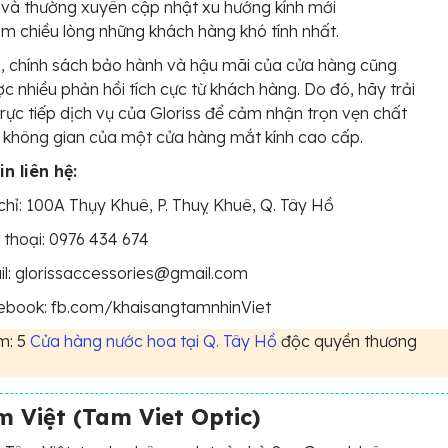
và thường xuyên cập nhật xu hướng kính mới
m chiều lòng những khách hàng khó tính nhất.
, chính sách bảo hành và hậu mãi của cửa hàng cũng
c nhiều phản hồi tích cực từ khách hàng. Do đó, hãy trải
rực tiếp dịch vụ của Gloriss để cảm nhận trọn vẹn chất
 không gian của một cửa hàng mắt kính cao cấp.
n liên hệ:
chỉ: 100A Thụy Khuê, P. Thuỵ Khuê, Q. Tây Hồ
 thoại: 0976 434 674
l: glorissaccessories@gmail.com
ebook: fb.com/khaisangtamnhinViet
m: 5
Cửa hàng nước hoa tại Q. Tây Hồ
độc quyền thương
 Việt (Tam Viet Optic)