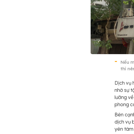
Nếu m
thì n
Dịch vụ 
nhờ sự t
lưỡng về
phong c
Bên cạnh
dịch vụ 
yên tâm 