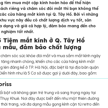
g tìm mua một cặp kính hoàn hảo để thể hiện
ách riêng và chăm sóc đôi mắt thì bạn không thể
các cửa hàng mắt kính tại Q. Tây Hồ. Bởi vì những
 khu vực này đều có chất lượng dịch vụ tốt, sản
 dạng và giá cả hợp lý, đảm bảo mang đến cho
i nghiệm tốt nhất.
5 Tiệm mắt kính ở Q. Tây Hồ
u mẫu, đảm bảo chất lượng
 chăm sóc sức khỏe đôi mắt và mua sắm mắt kính ngày
 tăng nhanh chóng, khiến cho các cửa hàng kính mắt
g lên đáng kể ở TP. Hà Nội, đặc biệt là tại địa bàn quận
Điển hình như là 5 Cơ sở được gợi ý dưới đây, bao gồm:
riss
nổi bật với không gian trẻ trung và sang trọng ngay tại
Thụy Khuê. Nơi đây được biết đến như một thiên đường
 thời trang, với đa dạng mẫu gọng kính cận từ retro đến