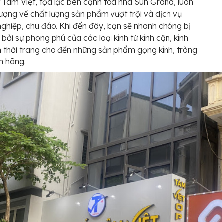
 Tâm Việt, tọa lạc bên cạnh toà nhà Sun Grand, luôn
ượng về chất lượng sản phẩm vượt trội và dịch vụ
ghiệp, chu đáo. Khi đến đây, bạn sẽ nhanh chóng bị
 bởi sự phong phú của các loại kính từ kính cận, kính
h thời trang cho đến những sản phẩm gọng kính, tròng
nh hãng.