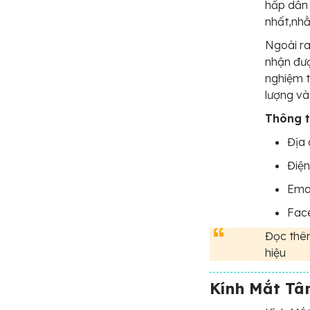
hấp dẫn 
nhất,nhằ
Ngoài ra
nhận đượ
nghiệm t
lượng và
Thông ti
Địa 
Điện
Emai
Fac
Đọc thê
hiệu
Kính Mắt Tâm