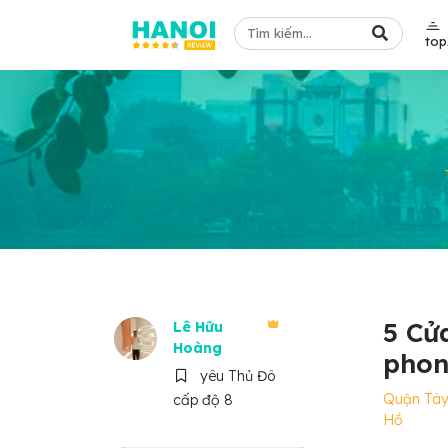
to
5 Cử
Lê Hữu
Hoàng
phon
yêu Thủ Đô
Quận Tâ
cấp độ 8
Hồ