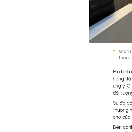
Glori
tuần
Mô hình 
hàng, từ
ưng ý. G
đối tượn
Sự đa dạ
thương h
cho cửa 
Bên cạnh