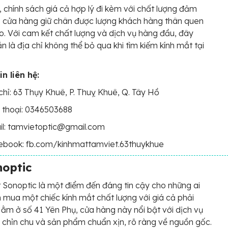
 chính sách giá cả hợp lý đi kèm với chất lượng đảm
 cửa hàng giữ chân được lượng khách hàng thân quen
. Với cam kết chất lượng và dịch vụ hàng đầu, đây
n là địa chỉ không thể bỏ qua khi tìm kiếm kính mắt tại
n liên hệ:
chỉ: 63 Thụy Khuê, P. Thuỵ Khuê, Q. Tây Hồ
 thoại: 0346503688
il: tamvietoptic@gmail.com
ebook: fb.com/kinhmattamviet.63thuykhue
noptic
 Sonoptic là một điểm đến đáng tin cậy cho những ai
 mua một chiếc kính mắt chất lượng với giá cả phải
ằm ở số 41 Yên Phụ, cửa hàng này nổi bật với dịch vụ
 chỉn chu và sản phẩm chuẩn xịn, rõ ràng về nguồn gốc.