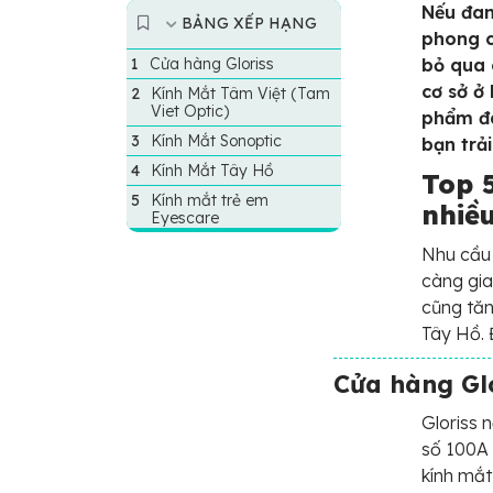
Nếu đan
BẢNG XẾP HẠNG
phong c
Cửa hàng Gloriss
bỏ qua 
cơ sở ở
Kính Mắt Tâm Việt (Tam
Viet Optic)
phẩm đa
Kính Mắt Sonoptic
bạn trả
Kính Mắt Tây Hồ
Top 
Kính mắt trẻ em
nhiề
Eyescare
Nhu cầu
càng gia
cũng tăn
Tây Hồ. 
Cửa hàng Glo
Gloriss 
số 100A 
kính mắt