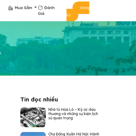
Mua Sắm
Đánh
Đăng
Giá
ký
i
Tin đọc nhiều
Nhà tù Hỏa Lò – Ký ức đau
thương và những sự kiện lịch
sử quan trọng
Chợ Đồng Xuân Hà Nội: Hành