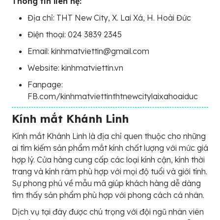
Thông tin liên hệ:
Địa chỉ: THT New City, X. Lai Xá, H. Hoài Đức
Điện thoại: 024 3839 2345
Email: kinhmatviettin@gmail.com
Website: kinhmatviettin.vn
Fanpage:
FB.com/kinhmatviettinthtnewcitylaixahoaiduc
Kính mắt Khánh Linh
Kính mắt Khánh Linh là địa chỉ quen thuộc cho những
ai tìm kiếm sản phẩm mắt kính chất lượng với mức giá
hợp lý. Cửa hàng cung cấp các loại kính cận, kính thời
trang và kính râm phù hợp với mọi độ tuổi và giới tính.
Sự phong phú về mẫu mã giúp khách hàng dễ dàng
tìm thấy sản phẩm phù hợp với phong cách cá nhân.
Dịch vụ tại đây được chú trọng với đội ngũ nhân viên