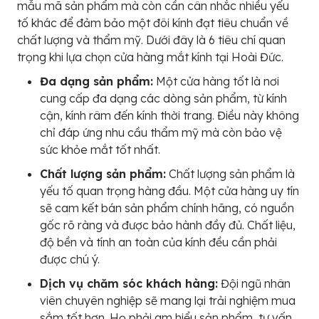
mẫu mã sản phẩm mà còn cần cân nhắc nhiều yếu
tố khác để đảm bảo một đôi kính đạt tiêu chuẩn về
chất lượng và thẩm mỹ. Dưới đây là 6 tiêu chí quan
trọng khi lựa chọn cửa hàng mắt kính tại Hoài Đức.
Đa dạng sản phẩm:
Một cửa hàng tốt là nơi
cung cấp đa dạng các dòng sản phẩm, từ kính
cận, kính râm đến kính thời trang. Điều này không
chỉ đáp ứng nhu cầu thẩm mỹ mà còn bảo vệ
sức khỏe mắt tốt nhất.
Chất lượng sản phẩm:
Chất lượng sản phẩm là
yếu tố quan trọng hàng đầu. Một cửa hàng uy tín
sẽ cam kết bán sản phẩm chính hãng, có nguồn
gốc rõ ràng và được bảo hành đầy đủ. Chất liệu,
độ bền và tính an toàn của kính đều cần phải
được chú ý.
Dịch vụ chăm sóc khách hàng:
Đội ngũ nhân
viên chuyên nghiệp sẽ mang lại trải nghiệm mua
sắm tốt hơn. Họ phải am hiểu sản phẩm, tư vấn