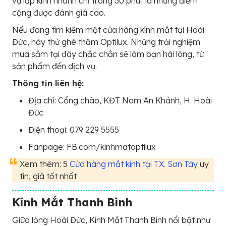
vụ lắp kính nhanh chỉ trong 30 phút là những điểm
cộng được đánh giá cao.
Nếu đang tìm kiếm một cửa hàng kính mắt tại Hoài
Đức, hãy thử ghé thăm Optilux. Những trải nghiệm
mua sắm tại đây chắc chắn sẽ làm bạn hài lòng, từ
sản phẩm đến dịch vụ.
Thông tin liên hệ:
Địa chỉ: Cổng chào, KĐT Nam An Khánh, H. Hoài
Đức
Điện thoại: 079 229 5555
Fanpage: FB.com/kinhmatoptilux
Xem thêm: 5
Cửa hàng mắt kính tại TX. Sơn Tây
uy
tín, giá tốt nhất
Kính Mắt Thanh Bình
Giữa lòng Hoài Đức, Kính Mắt Thanh Bình nổi bật như