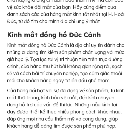
chất lượng không chỉ đảm bảo thẩm mỹ mà còn bảo
vệ sức khỏe đôi mắt của bạn. Hãy cùng điểm qua
danh sách các cửa hàng mắt kính tốt nhất tại H. Hoài
Đức, từ đó tìm cho mình địa chỉ ưng ý nhất.
Kính mắt đồng hồ Đức Cảnh
Kính mắt đồng hồ Đức Cảnh là địa chỉ uy tín dành cho
những ai đang tìm kiếm sản phẩm chất lượng với mức
giá hợp lý. Tọa lạc tại vị trí thuận tiện trên trục đường
chính, cửa hàng thu hút bởi không gian rộng rãi, sạch
sẽ và cách bài trí chuyên nghiệp, tạo cảm giác thoải
mái cho khách hàng ngay từ lần đầu ghé thăm.
Cửa hàng nổi bật với sự đa dạng về sản phẩm, từ kính
mát thời trang, kính bảo vệ mắt, đến kính chuyên
dụng hỗ trợ các vấn đề thị lực. Những mẫu kính tại
đây được thiết kế theo nhiều phong cách khác nhau,
đáp ứng mọi nhu cầu thẩm mỹ và công dụng, giúp
khách hàng dễ dàng tìm được sản phẩm phù hợp.