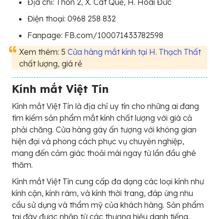
Địa chỉ: Thôn 2, X. Cát Quế, H. Hoài Đức
Điện thoại: 0968 258 832
Fanpage: FB.com/100071433782598
Xem thêm: 5
Cửa hàng mắt kính tại H. Thạch Thất
chất lượng, giá rẻ
Kính mắt Việt Tín
Kính mắt Việt Tín là địa chỉ uy tín cho những ai đang
tìm kiếm sản phẩm mắt kính chất lượng với giá cả
phải chăng. Cửa hàng gây ấn tượng với không gian
hiện đại và phong cách phục vụ chuyên nghiệp,
mang đến cảm giác thoải mái ngay từ lần đầu ghé
thăm.
Kính mắt Việt Tín cung cấp đa dạng các loại kính như
kính cận, kính râm, và kính thời trang, đáp ứng nhu
cầu sử dụng và thẩm mỹ của khách hàng. Sản phẩm
tại đây được nhập từ các thương hiệu danh tiếng,