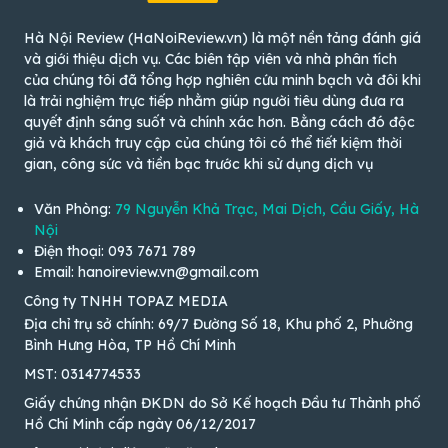
Hà Nội Review (HaNoiReview.vn) là một nền tảng đánh giá
và giới thiệu dịch vụ. Các biên tập viên và nhà phân tích
của chúng tôi đã tổng hợp nghiên cứu minh bạch và đôi khi
là trải nghiệm trực tiếp nhằm giúp người tiêu dùng đưa ra
quyết định sáng suốt và chính xác hơn. Bằng cách đó độc
giả và khách truy cập của chúng tôi có thể tiết kiệm thời
gian, công sức và tiền bạc trước khi sử dụng dịch vụ
Văn Phòng:
79 Nguyễn Khả Trạc, Mai Dịch, Cầu Giấy, Hà
Nội
Điện thoại: 093 7671 789
Email: hanoireview.vn@gmail.com
Công ty TNHH TOPAZ MEDIA
Địa chỉ trụ sở chính: 69/7 Đường Số 18, Khu phố 2, Phường
Bình Hưng Hòa, TP Hồ Chí Minh
MST: 0314774533
Giấy chứng nhận ĐKDN do Sở Kế hoạch Đầu tư Thành phố
Hồ Chí Minh cấp ngày 06/12/2017