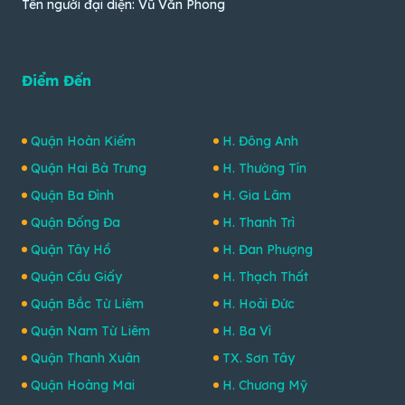
Tên người đại diện: Vũ Văn Phong
Điểm Đến
Quận Hoàn Kiếm
H. Đông Anh
Quận Hai Bà Trưng
H. Thường Tín
Quận Ba Đình
H. Gia Lâm
Quận Đống Đa
H. Thanh Trì
Quận Tây Hồ
H. Đan Phượng
Quận Cầu Giấy
H. Thạch Thất
Quận Bắc Từ Liêm
H. Hoài Đức
Quận Nam Từ Liêm
H. Ba Vì
Quận Thanh Xuân
TX. Sơn Tây
Quận Hoàng Mai
H. Chương Mỹ