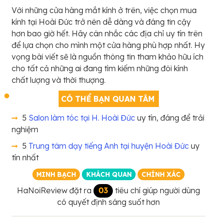
Với những cửa hàng mắt kính ở trên, việc chọn mua
kính tại Hoài Đức trở nên dễ dàng và đáng tin cậy
hơn bao giờ hết. Hãy cân nhắc các địa chỉ uy tín trên
để lựa chọn cho mình một cửa hàng phù hợp nhất. Hy
vọng bài viết sẽ là nguồn thông tin tham khảo hữu ích
cho tất cả những ai đang tìm kiếm những đôi kính
chất lượng và thời thượng.
CÓ THỂ BẠN QUAN TÂM
5
Salon làm tóc tại H. Hoài Đức
uy tín, đáng để trải
nghiệm
5
Trung tâm dạy tiếng Anh tại huyện Hoài Đức
uy
tín nhất
MINH BẠCH
KHÁCH QUAN
CHÍNH XÁC
HaNoiReview đặt ra
03
tiêu chí giúp người dùng
có quyết định sáng suốt hơn