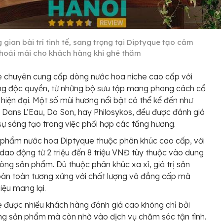
gian bài trí tinh tế, sang trọng tại Diptyque tạo cảm
thoải mái cho khách hàng khi ghé thăm
e chuyên cung cấp dòng nước hoa niche cao cấp với
ng độc quyền, từ những bộ sưu tập mang phong cách cổ
 hiện đại. Một số mùi hương nổi bật có thể kể đến như
Dans L’Eau, Do Son, hay Philosykos, đều được đánh giá
sự sáng tạo trong việc phối hợp các tầng hương.
 phẩm nước hoa Diptyque thuộc phân khúc cao cấp, với
dao động từ 2 triệu đến 8 triệu VNĐ tùy thuộc vào dung
dòng sản phẩm. Dù thuộc phân khúc xa xỉ, giá trị sản
àn toàn tương xứng với chất lượng và đẳng cấp mà
iệu mang lại.
 được nhiều khách hàng đánh giá cao không chỉ bởi
ng sản phẩm mà còn nhờ vào dịch vụ chăm sóc tận tình.