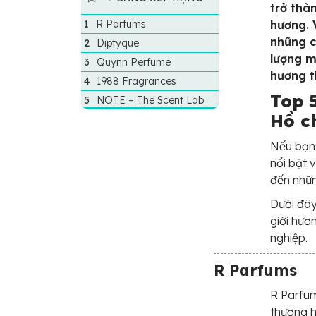
trở thà
R Parfums
hương. 
những c
Diptyque
lượng m
Quynn Perfume
hương t
1988 Fragrances
Top 
NOTE – The Scent Lab
Hồ ch
Nếu bạn 
nổi bật 
đến nhữ
Dưới đây
giới hươ
nghiệp.
R Parfums
R Parfum
thương h