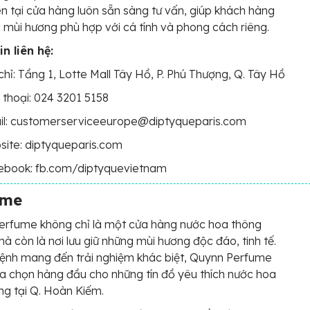
n tại cửa hàng luôn sẵn sàng tư vấn, giúp khách hàng
 mùi hương phù hợp với cá tính và phong cách riêng.
n liên hệ:
chỉ: Tầng 1, Lotte Mall Tây Hồ, P. Phú Thượng, Q. Tây Hồ
 thoại: 024 3201 5158
il: customerserviceeurope@diptyqueparis.com
ite: diptyqueparis.com
ebook: fb.com/diptyquevietnam
ume
erfume không chỉ là một cửa hàng nước hoa thông
à còn là nơi lưu giữ những mùi hương độc đáo, tinh tế.
ệnh mang đến trải nghiệm khác biệt, Quynn Perfume
lựa chọn hàng đầu cho những tín đồ yêu thích nước hoa
ng tại Q. Hoàn Kiếm.