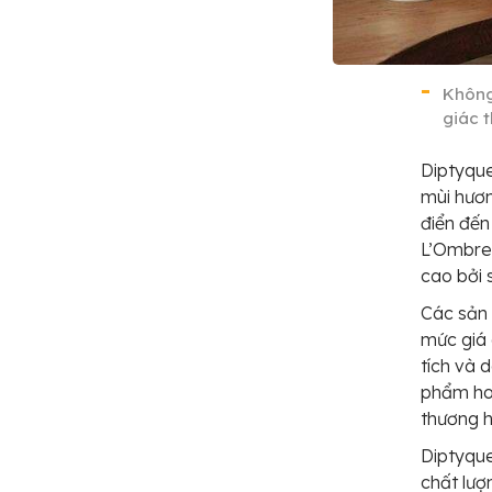
Không 
giác 
Diptyqu
mùi hươ
điển đến
L’Ombre 
cao bởi 
Các sản
mức giá 
tích và 
phẩm ho
thương h
Diptyque
chất lượ