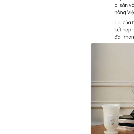
di sản v
hàng Vi
Tại cửa 
kết hợp 
đại, ma