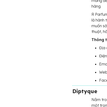
mang đến
hàng.
R Parfum
là hành 
muốn sở 
thuật, h
Thông ti
Địa 
Điện
Ema
Web
Face
Diptyque
Nằm tron
một tron