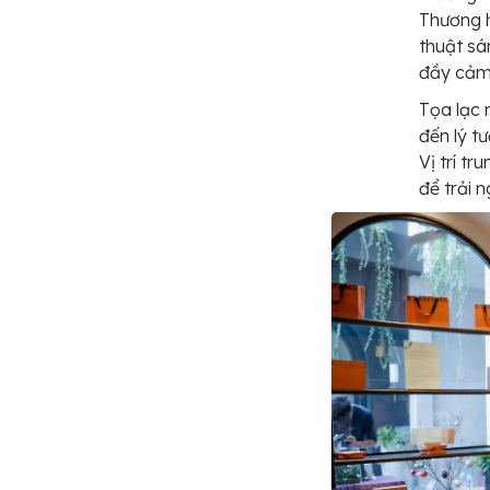
Thương h
thuật sá
đầy cảm 
Tọa lạc 
đến lý t
Vị trí t
để trải 