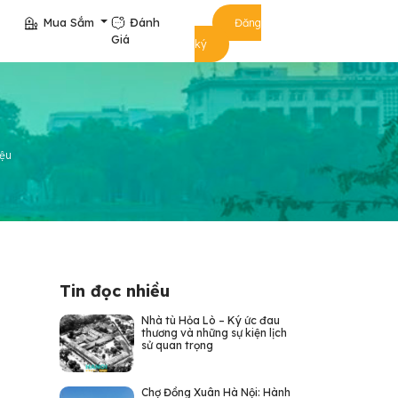
Mua Sắm
Đánh
Đăng
Giá
ký
iệu
Tin đọc nhiều
Nhà tù Hỏa Lò – Ký ức đau
thương và những sự kiện lịch
sử quan trọng
Chợ Đồng Xuân Hà Nội: Hành