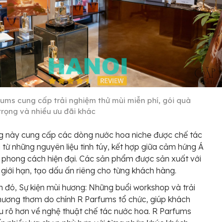
fums cung cấp trải nghiệm thử mùi miễn phí, gói quà
trọng và nhiều ưu đãi khác
g này cung cấp các dòng nước hoa niche được chế tác
 từ những nguyên liệu tinh túy, kết hợp giữa cảm hứng Á
phong cách hiện đại. Các sản phẩm được sản xuất với
 giới hạn, tạo dấu ấn riêng cho từng khách hàng.
 đó, Sự kiện mùi hương: Những buổi workshop và trải
ương thơm do chính R Parfums tổ chức, giúp khách
u rõ hơn về nghệ thuật chế tác nước hoa. R Parfums