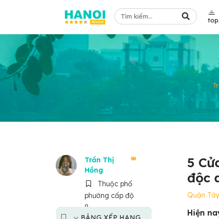
to
T
5 Cử
Trần Thị
Hồng
độc 
Thuộc phố
Quận Tâ
phường cấp độ
8
Hiện na
BẢNG XẾP HẠNG