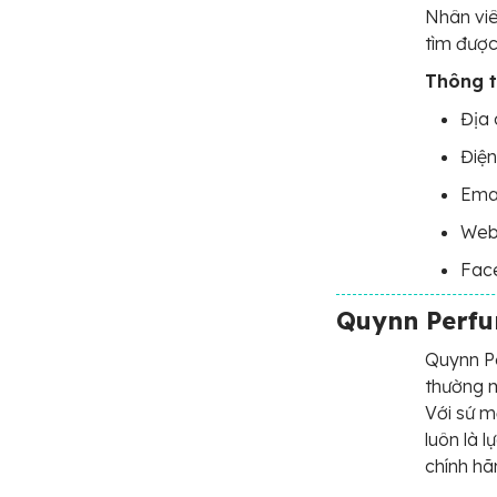
Nhân viê
tìm được
Thông ti
Địa 
Điện
Ema
Webs
Fac
Quynn Perf
Quynn P
thường m
Với sứ m
luôn là 
chính hã