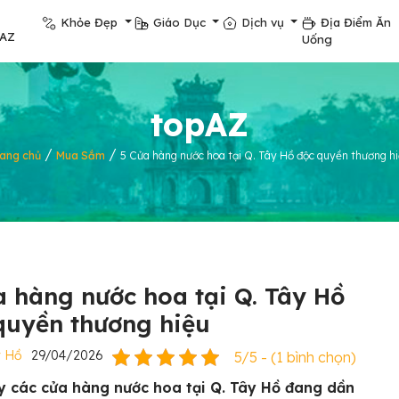
Khỏe Đẹp
Giáo Dục
Dịch vụ
Địa Điểm Ăn
pAZ
Uống
topAZ
/
/
rang chủ
Mua Sắm
5 Cửa hàng nước hoa tại Q. Tây Hồ độc quyền thương h
a hàng nước hoa tại Q. Tây Hồ
quyền thương hiệu
y Hồ
29/04/2026
5/5 - (1 bình chọn)
y các cửa hàng nước hoa tại Q. Tây Hồ đang dần