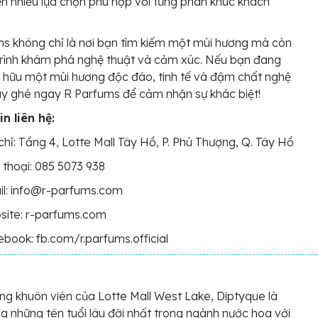
 nhiều lựa chọn phù hợp với từng phân khúc khách
s không chỉ là nơi bạn tìm kiếm một mùi hương mà còn
trình khám phá nghệ thuật và cảm xúc. Nếu bạn đang
hữu một mùi hương độc đáo, tinh tế và đậm chất nghệ
ãy ghé ngay R Parfums để cảm nhận sự khác biệt!
n liên hệ:
chỉ: Tầng 4, Lotte Mall Tây Hồ, P. Phú Thượng, Q. Tây Hồ
 thoại: 085 5073 938
il: info@r-parfums.com
site: r-parfums.com
book: fb.com/r.parfums.official
g khuôn viên của Lotte Mall West Lake, Diptyque là
g những tên tuổi lâu đời nhất trong ngành nước hoa với