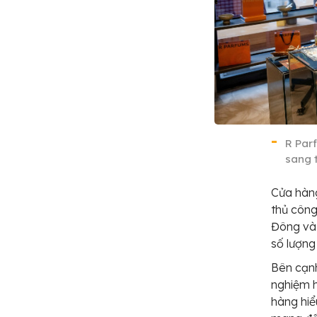
R Par
sang 
Cửa hàn
thủ công
Đông và 
số lượng
Bên cạnh
nghiệm h
hàng hiể