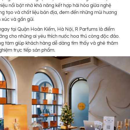
iệu nổi bật nhờ khả năng kết hợp hài hòa giữa nghệ
ng tạo và chất liệu bản địa, đem đến những mùi hương
xúc và gần gũi.
ngay tại Quận Hoàn Kiếm, Hà Nội, R Parfums là điểm
ưởng cho những ai yêu thích nước hoa thủ công độc đáo.
rung tâm giúp khách hàng dễ dàng tìm thấy và ghé thăm
nghiệm trực tiếp sản phẩm.