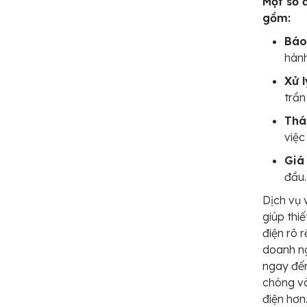
Một số 
gồm:
Báo
hành
Xử l
trần
Thá
việc
Giá
đầu.
Dịch vụ 
giúp thi
điện rõ 
doanh ng
ngay đến
chóng và
điện hơn