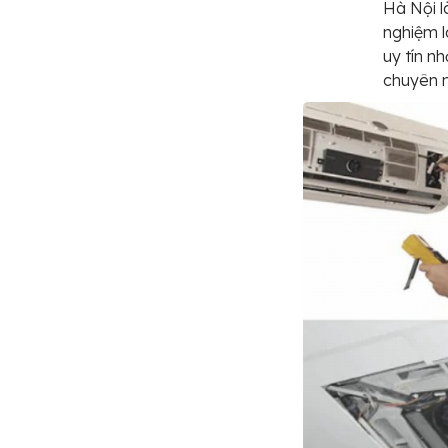
Hà Nội l
nghiệm l
uy tín n
chuyên n