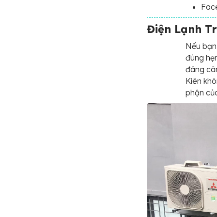
Fac
Điện Lạnh T
Nếu bạn 
đúng hẹn
đáng cân
Kiên kh
phận củ