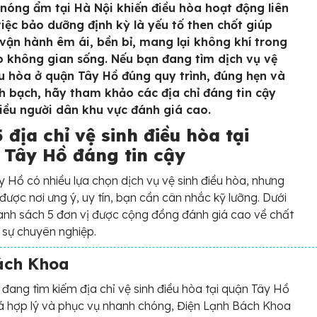
 nóng ẩm tại Hà Nội khiến điều hòa hoạt động liên
việc bảo dưỡng định kỳ là yếu tố then chốt giúp
ị vận hành êm ái, bền bỉ, mang lại không khí trong
o không gian sống. Nếu bạn đang tìm dịch vụ vệ
ều hòa ở quận Tây Hồ đúng quy trình, đúng hẹn và
h bạch, hãy tham khảo các địa chỉ đáng tin cậy
iều người dân khu vực đánh giá cao.
 địa chỉ vệ sinh điều hòa tại
 Tây Hồ đáng tin cậy
 Hồ có nhiều lựa chọn dịch vụ vệ sinh điều hòa, nhưng
được nơi ưng ý, uy tín, bạn cần cân nhắc kỹ lưỡng. Dưới
anh sách 5 đơn vị được cộng đồng đánh giá cao về chất
 sự chuyên nghiệp.
ách Khoa
đang tìm kiếm địa chỉ vệ sinh điều hòa tại quận Tây Hồ
giá hợp lý và phục vụ nhanh chóng, Điện Lạnh Bách Khoa