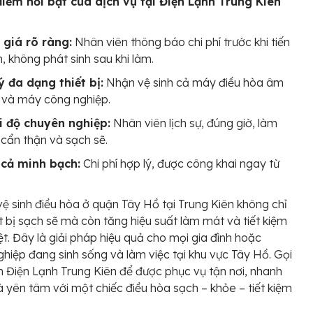
điểm nổi bật của dịch vụ tại Điện Lạnh Trung Kiên
 giá rõ ràng:
Nhân viên thông báo chi phí trước khi tiến
, không phát sinh sau khi làm.
ý đa dạng thiết bị:
Nhận vệ sinh cả máy điều hòa âm
 và máy công nghiệp.
i độ chuyên nghiệp:
Nhân viên lịch sự, đúng giờ, làm
 cẩn thận và sạch sẽ.
 cả minh bạch:
Chi phí hợp lý, được công khai ngay từ
vệ sinh điều hòa ở quận Tây Hồ tại Trung Kiên không chỉ
ết bị sạch sẽ mà còn tăng hiệu suất làm mát và tiết kiệm
rệt. Đây là giải pháp hiệu quả cho mọi gia đình hoặc
hiệp đang sinh sống và làm việc tại khu vực Tây Hồ. Gọi
 Điện Lạnh Trung Kiên để được phục vụ tận nơi, nhanh
 yên tâm với một chiếc điều hòa sạch – khỏe – tiết kiệm
.