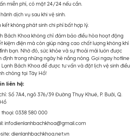
ấn miễn phí, có mặt 24/24 nếu cần.
hành dịch vụ sau khi vệ sinh.
kết không phát sinh chi phí bất hợp lý.
nh Bách Khoa không chỉ đảm bảo điều hòa hoạt động
iết kiệm điện mà còn giúp nâng cao chất lượng không khí
đình bạn. Nhờ đó, sức khỏe và sự thoải mái luôn được
ổn định trong những ngày hè nắng nóng. Gọi ngay hotline
 Lạnh Bách Khoa để được tư vấn và đặt lịch vệ sinh điều
h chóng tại Tây Hồ!
n liên hệ:
chỉ: Số 7A4, ngõ 376/39 Đường Thụy Khuê, P. Bưởi, Q.
 Hồ
 thoại: 0338 580 000
il: infodienlanhbachkhoa@gmail.com
ite: dienlanhbachkhoa.net.vn