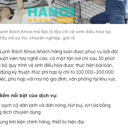
ạnh Bách Khoa Hà Nội là địa chỉ vệ sinh điều hòa tại
Tây Hồ uy tín, chuyên nghiệp, giá rẻ
 Lạnh Bách Khoa, khách hàng luôn được phục vụ bởi đội
huật viên tay nghề cao, có mặt tận nơi chỉ sau 30 phút
n bộ quy trình vệ sinh điều hòa được thực hiện bài bản,
 đúng kỹ thuật. Mức phí hợp lý chỉ từ 100.000–200.000
ếc, phù hợp với mọi hộ gia đình, văn phòng tại khu vực
điểm nổi bật của dịch vụ:
sạch cả dàn lạnh và dàn nóng, hút bụi, xịt rửa bằng
 dịch chuyên dụng.
ụng linh kiện chính hãng, thiết bị hiện đại.