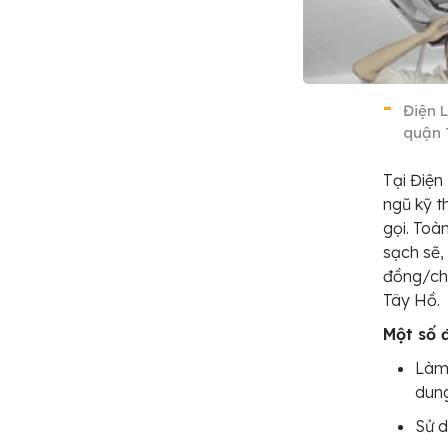
Điện L
quận 
Tại Điện
ngũ kỹ t
gọi. Toà
sạch sẽ,
đồng/chi
Tây Hồ.
Một số 
Làm 
dung
Sử d