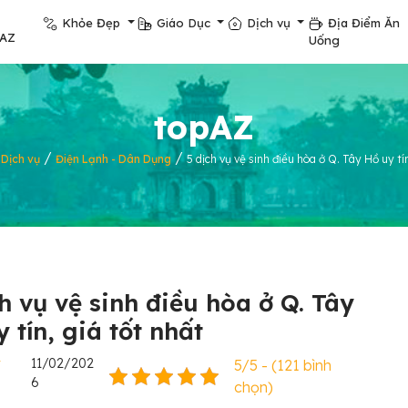
Khỏe Đẹp
Giáo Dục
Dịch vụ
Địa Điểm Ăn
pAZ
Uống
topAZ
/
/
/
Dịch vụ
Điện Lạnh - Dân Dụng
5 dịch vụ vệ sinh điều hòa ở Q. Tây Hồ uy tín
ch vụ vệ sinh điều hòa ở Q. Tây
 tín, giá tốt nhất
y
11/02/202
5/5 - (121 bình
6
chọn)