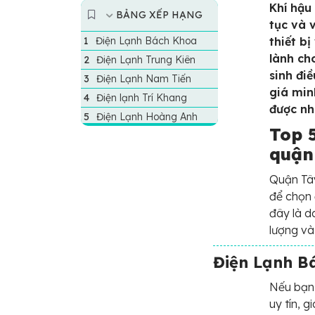
Khí hậu
BẢNG XẾP HẠNG
tục và 
Điện Lạnh Bách Khoa
thiết b
lành ch
Điện Lạnh Trung Kiên
sinh đi
Điện Lạnh Nam Tiến
giá min
Điện lạnh Trí Khang
được nh
Điện Lạnh Hoàng Anh
Top 5
quận
Quận Tây
để chọn 
đây là d
lượng và
Điện Lạnh B
Nếu bạn 
uy tín, 