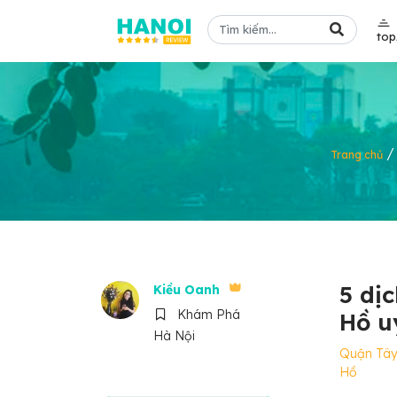
to
Trang chủ
5 dị
Kiều Oanh
Khám Phá
Hồ uy
Hà Nội
Quận Tâ
Hồ