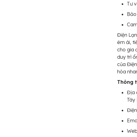
Tư v
Bảo 
Cam 
Điện Lạ
êm ái, t
cho gia 
duy trì 
của Điện
hòa nhan
Thông ti
Địa 
Tây
Điện
Ema
Webs