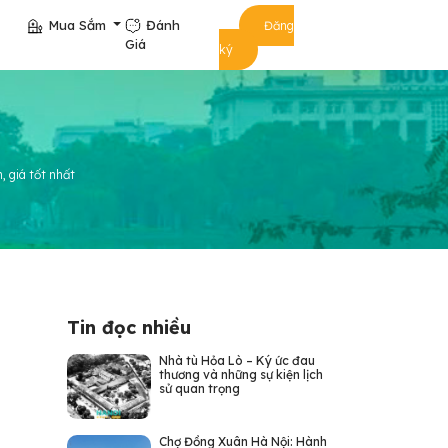
Mua Sắm
Đánh
Đăng
Giá
ký
, giá tốt nhất
Tin đọc nhiều
Nhà tù Hỏa Lò – Ký ức đau
thương và những sự kiện lịch
sử quan trọng
Chợ Đồng Xuân Hà Nội: Hành