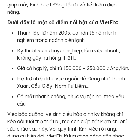
giúp máy lạnh hoạt động tối ưu và tiết kiệm điện
năng.
Dưới đây là một số điểm nổi bật của VietFix:
Thành lập từ năm 2005, có hơn 15 năm kinh
nghiệm trong ngành điện lạnh.
Kỹ thuật viên chuyên nghiệp, làm việc nhanh,
không gây hư hỏng thiết bị.
Giá cả hợp lý, chỉ từ 150.000 – 250.000 đồng/lần.
Hỗ trợ nhiều khu vực ngoài Hà Đông như Thanh
Xuân, Cầu Giấy, Nam Từ Liêm…
Có mặt nhanh chóng, phục vụ tận nơi theo yêu
cầu.
Việc bảo dưỡng, vệ sinh điều hòa định kỳ không chỉ
kéo dài tuổi thọ thiết bị, mà còn giúp tiết kiệm chi phí
sửa chữa sau này. Với quy trình làm việc rõ ràng,
dụng cụ hiện đại, VietFix là lựa chọn đáng cân nhắc