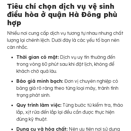
Tiêu chí chọn dịch vụ vệ sinh
điều hòa ở quận Hà Đông phù
hợp
Nhiều nơi cung cấp dịch vụ tương tự nhau nhưng chất
lượng lại chênh lệch. Dưới đây là các yếu tố bạn nên
cân nhắc.
Thời gian có mặt:
Dịch vụ uy tín thường đến
trong vòng 60 phút sau khi đặt lịch, không để
khách chờ quá lâu.
Báo giá minh bạch:
Đơn vị chuyên nghiệp có
bảng giá rõ ràng theo từng loại máy, tránh tình
trạng phát sinh.
Quy trình làm việc:
Từng bước từ kiểm tra, tháo
lắp, xịt rửa đến lắp lại đều cần được thực hiện
đúng kỹ thuật.
Dụng cụ và hóa chất:
Nên ưu tiên nơi sử dụng