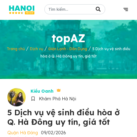
topAZ
/
/
/
Trang chủ
Dịch vụ
Điện Lạnh - Dân Dụng
5 Dịch vụ vệ sinh điều
hòa ở Q. Hà Đông uy tín, giá tốt
Kiều Oanh
Khám Phá Hà Nội
5 Dịch vụ vệ sinh điều hòa ở
Q. Hà Đông uy tín, giá tốt
Quận Hà Đông
09/02/2026