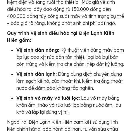
kiệm điện và tăng tuổi thọ thiết bị. Mức giá vệ sinh
điều hòa tại đây dao động từ 150.000 đồng đến
400.000 đồng tùy công suất máy và tình trạng cụ thể
– báo giá rõ ràng, không phát sinh chi phí bất ngờ.
Quy trình vệ sinh điều hòa tại Điện Lạnh Kiên
Hiền gồm:
Vệ sinh dàn nóng:
Kỹ thuật viên dùng máy bơm
áp lực cao xịt rửa dàn tản nhiệt, loại bỏ bụi bẩn,
côn trùng và kiểm tra che chắn, tiếp đất kỹ lưỡng.
Vệ sinh dàn lạnh:
Dùng dung dịch chuyên dụng
làm sạch kẽ hở, cửa thoát khí, kiểm tra ống thoát
nước để đảm bảo không tắc nghẽn.
Vệ sinh vỏ máy và lưới lọc:
Lau vỏ máy bằng
khăn ấm, tháo và rửa lưới lọc bằng nước ấm, lau
khô và lắp lại đúng vị trí.
Ngoài ra, Điện Lạnh Kiên Hiền cam kết sử dụng linh
kiện chính hãng, bảo hành dài hạn, tư vấn sửa chữa