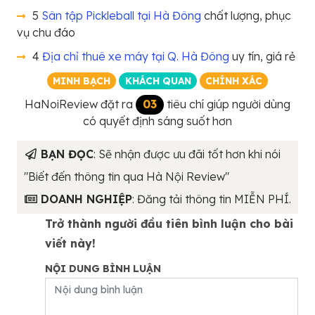
5
Sân tập Pickleball tại Hà Đông
chất lượng, phục
vụ chu đáo
4
Địa chỉ thuê xe máy tại Q. Hà Đông
uy tín, giá rẻ
MINH BẠCH
KHÁCH QUAN
CHÍNH XÁC
HaNoiReview đặt ra
03
tiêu chí giúp người dùng
có quyết định sáng suốt hơn
BẠN ĐỌC
: Sẽ nhận được ưu đãi tốt hơn khi nói
"Biết đến thông tin qua Hà Nội Review"
DOANH NGHIỆP
: Đăng tải thông tin MIỄN PHÍ.
Trở thành người đầu tiên bình luận cho bài
viết này!
NỘI DUNG BÌNH LUẬN