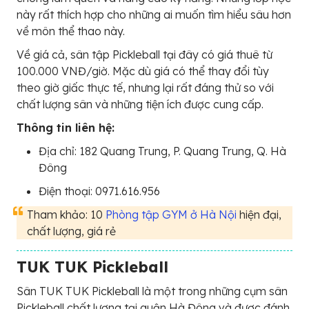
này rất thích hợp cho những ai muốn tìm hiểu sâu hơn
về môn thể thao này.
Về giá cả, sân tập Pickleball tại đây có giá thuê từ
100.000 VNĐ/giờ. Mặc dù giá có thể thay đổi tùy
theo giờ giấc thực tế, nhưng lại rất đáng thử so với
chất lượng sân và những tiện ích được cung cấp.
Thông tin liên hệ:
Địa chỉ: 182 Quang Trung, P. Quang Trung, Q. Hà
Đông
Điện thoại: 0971.616.956
Tham khảo: 10
Phòng tập GYM ở Hà Nội
hiện đại,
chất lượng, giá rẻ
TUK TUK Pickleball
Sân TUK TUK Pickleball là một trong những cụm sân
Pickleball chất lượng tại quận Hà Đông và được đánh