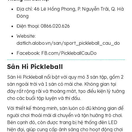
Địa chỉ: 46 Lê Hồng Phong, P. Nguyễn Trãi, Q. Hà
Đông
Điện thoại: 0866.020.626
Website:
datlich.alobo.vn/san/sport_pickleball_cau_do
Facebook: FB.com/PickleballCauDo
Sân Hi Pickleball
Sân Hi Pickleball nổi bật với quy mô 3 sân tập, gồm 2
sân ngoài trời và 1 sân có mái che. Không gian tại
đây rất rộng rãi và thoáng mát, tạo điều kiện lý tưởng
cho các buổi tập luyện và thi đấu.
Với thiết kế thông minh, sân luôn có đủ không gian để
người chơi thoải mái di chuyển và tận hưởng trò chơi.
Bên cạnh đó, còn được trang bị hệ thống đèn LED
hiện đại, giúp cung cấp ánh sáng cho hoạt động chơi