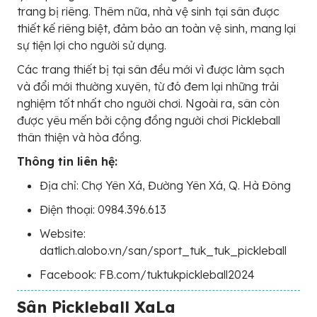
trang bị riêng. Thêm nữa, nhà vệ sinh tại sân được
thiết kế riêng biệt, đảm bảo an toàn vệ sinh, mang lại
sự tiện lợi cho người sử dụng.
Các trang thiết bị tại sân đều mới vì được làm sạch
và đổi mới thường xuyên, từ đó đem lại những trải
nghiệm tốt nhất cho người chơi. Ngoài ra, sân còn
được yêu mến bởi cộng đồng người chơi Pickleball
thân thiện và hòa đồng.
Thông tin liên hệ:
Địa chỉ: Chợ Yên Xá, Đường Yên Xá, Q. Hà Đông
Điện thoại: 0984.396.613
Website:
datlich.alobo.vn/san/sport_tuk_tuk_pickleball
Facebook: FB.com/tuktukpickleball2024
Sân Pickleball XaLa