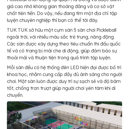
giá cao nhờ không gian thoáng đãng và cơ sở vật
chất tiên tiến. Do vậy, nếu đang tìm một địa chỉ tập
luyện chuyên nghiệp thì bạn có thể tới đây.
TUK TUK sở hữu một cụm sân 5 sân chơi Pickleball
ngoài trời, với nhiều màu sắc trẻ trung, năng động.
Các sân được xây dựng theo tiêu chuẩn thi đấu quốc
tế và có trang bị mái che di động, giúp đảm bảo sự
thoải mái và thuận tiện trong quá trình tập luyện.
Mỗi sân đều có hệ thống đèn LED hiện đại được bố trí
khoa học, nhằm cung cấp đầy đủ ánh sáng cho người
chơi. Mặt sân luôn được duy trì sự sạch sẽ và độ bám
tốt, chống trơn trượt giúp người chơi yên tâm khi di
chuyển.