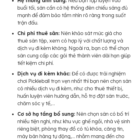
Hệ thống ánh sáng:
Nếu bạn tập luyện vào
buổi tối, sân cần có hệ thống đèn chiếu sáng đủ
mạnh để đảm bảo tầm nhìn rõ ràng trong suốt
trận đấu.
Chi phí thuê sân:
Nên khảo sát mức giá cho
thuê sân tập, xem có hợp lý với chất lượng và
dịch vụ đi kèm không. Ngoài ra, bạn có thể chọn
sân cung cấp các gói thẻ thành viên dài hạn giúp
tiết kiệm chi phí.
Dịch vụ đi kèm khác:
Để có được trải nghiệm
chơi Pickleball trọn vẹn nhất thì bạn nên chọn sân
có nhiều dịch vụ đi kèm, như: cho thuê thiết bị,
huấn luyện viên hướng dẫn, hỗ trợ đặt sân trước,
chăm sóc y tế,…
Cơ sở hạ tầng bổ sung:
Nên chọn sân có bố trí
nhiều tiện nghi, như: khu vực ghế ngồi, nhà vệ sinh
riêng biệt, phòng thay đồ có tủ khóa, căng tin,
máy bán hàng tự động,… nhằm mang đến cho