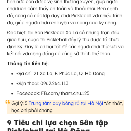
hơn nữa còn được vệ sinh thường xuyên, giúp người
chơi luôn cảm thấy an toàn và thoải mái. Bên cạnh
đó, cũng có các lớp dạy chơi Pickleball với nhiều trình
độ, giúp người chơi rèn luyện và nâng cao kỹ năng.
Đặc biệt, tại Sân Pickleball Xa La có những trận đấu
giao hữu, cuộc thi Pickleball đầy lý thú được tổ chức
định kỳ. Đây là cơ hội tốt để các người chơi thử sức và
kết nối với cộng đồng có cùng sở thích thể thao.
Thông tin liên hệ:
Địa chỉ: 21 Xa La, P. Phúc La, Q. Hà Đông
Điện thoại: 0962.264.113
Facebook: FB.com/tham.chu.125
Gợi ý: 5
Trung tâm dạy bóng rổ tại Hà Nội
tốt nhất,
học phí phải chăng
9 Tiêu chí lựa chọn Sân tập
Pickleball tại Hà Đông