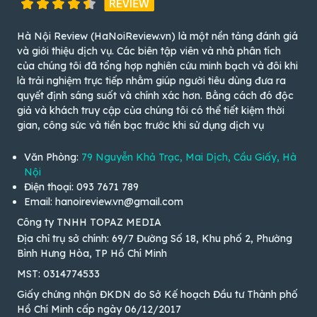
Hà Nội Review (HaNoiReview.vn) là một nền tảng đánh giá
và giới thiệu dịch vụ. Các biên tập viên và nhà phân tích
của chúng tôi đã tổng hợp nghiên cứu minh bạch và đôi khi
là trải nghiệm trực tiếp nhằm giúp người tiêu dùng đưa ra
quyết định sáng suốt và chính xác hơn. Bằng cách đó độc
giả và khách truy cập của chúng tôi có thể tiết kiệm thời
gian, công sức và tiền bạc trước khi sử dụng dịch vụ
Văn Phòng:
79 Nguyễn Khả Trạc, Mai Dịch, Cầu Giấy, Hà
Nội
Điện thoại: 093 7671 789
Email: hanoireview.vn@gmail.com
Công ty TNHH TOPAZ MEDIA
Địa chỉ trụ sở chính: 69/7 Đường Số 18, Khu phố 2, Phường
Bình Hưng Hòa, TP Hồ Chí Minh
MST: 0314774533
Giấy chứng nhận ĐKDN do Sở Kế hoạch Đầu tư Thành phố
Hồ Chí Minh cấp ngày 06/12/2017