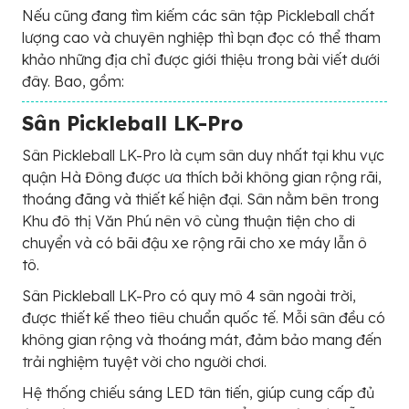
Nếu cũng đang tìm kiếm các sân tập Pickleball chất
lượng cao và chuyên nghiệp thì bạn đọc có thể tham
khảo những địa chỉ được giới thiệu trong bài viết dưới
đây. Bao, gồm:
Sân Pickleball LK-Pro
Sân Pickleball LK-Pro là cụm sân duy nhất tại khu vực
quận Hà Đông được ưa thích bởi không gian rộng rãi,
thoáng đãng và thiết kế hiện đại. Sân nằm bên trong
Khu đô thị Văn Phú nên vô cùng thuận tiện cho di
chuyển và có bãi đậu xe rộng rãi cho xe máy lẫn ô
tô.
Sân Pickleball LK-Pro có quy mô 4 sân ngoài trời,
được thiết kế theo tiêu chuẩn quốc tế. Mỗi sân đều có
không gian rộng và thoáng mát, đảm bảo mang đến
trải nghiệm tuyệt vời cho người chơi.
Hệ thống chiếu sáng LED tân tiến, giúp cung cấp đủ