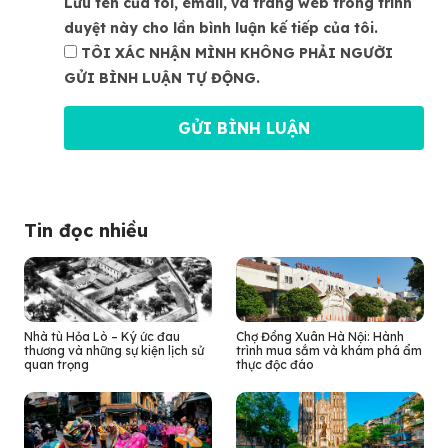
Lưu tên của tôi, email, và trang web trong trình
duyệt này cho lần bình luận kế tiếp của tôi.
TÔI XÁC NHẬN MÌNH KHÔNG PHẢI NGƯỜI
GỬI BÌNH LUẬN TỰ ĐỘNG.
Tin đọc nhiều
Nhà tù Hỏa Lò – Ký ức đau
Chợ Đồng Xuân Hà Nội: Hành
thương và những sự kiện lịch sử
trình mua sắm và khám phá ẩm
quan trọng
thực độc đáo