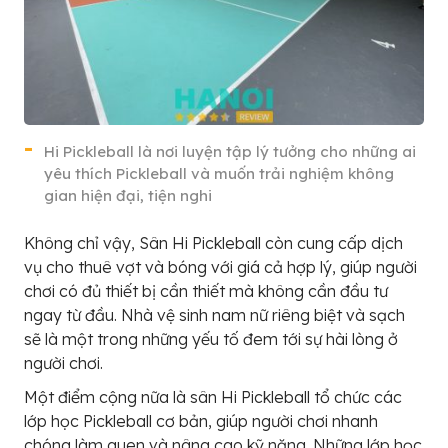
Hi Pickleball là nơi luyện tập lý tưởng cho những ai
yêu thích Pickleball và muốn trải nghiệm không
gian hiện đại, tiện nghi
Không chỉ vậy, Sân Hi Pickleball còn cung cấp dịch
vụ cho thuê vợt và bóng với giá cả hợp lý, giúp người
chơi có đủ thiết bị cần thiết mà không cần đầu tư
ngay từ đầu. Nhà vệ sinh nam nữ riêng biệt và sạch
sẽ là một trong những yếu tố đem tới sự hài lòng ở
người chơi.
Một điểm cộng nữa là sân Hi Pickleball tổ chức các
lớp học Pickleball cơ bản, giúp người chơi nhanh
chóng làm quen và nâng cao kỹ năng. Những lớp học