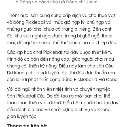
Hà Đông và cách chợ Hà Đông chỉ 200m
Thêm nữa, sân cũng cung cấp dịch vụ cho thuê vợt
và bóng Pickleball với mức giá hợp lý, phù hợp với
những người chơi chưa có trang bị riêng. Bên cạnh
đó, khu vực nghỉ ngơi được trang bị ghế ngồi thoải
mái, để người chơi có thể thư giãn giữa các hiệp đấu.
Các lớp học chơi Pickleball tại đây được thiết kế từ
trình độ cơ bản đến nâng cao, giúp người chơi mau
chóng cải thiện kỹ năng. Điều này làm cho sân Cầu
Đơ không chỉ là nơi luyện tập, thi đấu đơn thuần mà
còn là nơi phát triển cộng đồng Pickleball ở Hà Đông.
Với đội ngũ nhân viên nhiệt tình và chuyên nghiệp,
Sân Pickleball Cầu Đơ đã tạo ra một sân chơi thể
thao thân thiện và cởi mở. Hầu hết người chơi tại đây
đều đánh giá cao về chất lượng dịch vụ và không
gian luyện tập.
Thông tin liên hệ: