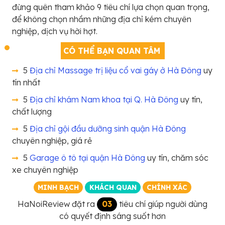
đừng quên tham khảo 9 tiêu chí lựa chọn quan trọng,
để không chọn nhầm những địa chỉ kém chuyên
nghiệp, dịch vụ hời hợt.
CÓ THỂ BẠN QUAN TÂM
5
Địa chỉ Massage trị liệu cổ vai gáy ở Hà Đông
uy
tín nhất
5
Địa chỉ khám Nam khoa tại Q. Hà Đông
uy tín,
chất lượng
5
Địa chỉ gội đầu dưỡng sinh quận Hà Đông
chuyên nghiệp, giá rẻ
5
Garage ô tô tại quận Hà Đông
uy tín, chăm sóc
xe chuyên nghiệp
MINH BẠCH
KHÁCH QUAN
CHÍNH XÁC
HaNoiReview đặt ra
03
tiêu chí giúp người dùng
có quyết định sáng suốt hơn