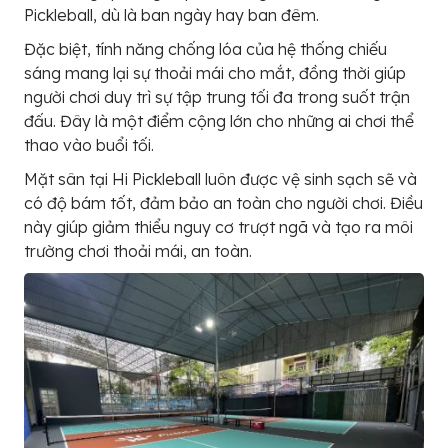
Pickleball, dù là ban ngày hay ban đêm.
Đặc biệt, tính năng chống lóa của hệ thống chiếu
sáng mang lại sự thoải mái cho mắt, đồng thời giúp
người chơi duy trì sự tập trung tối đa trong suốt trận
đấu. Đây là một điểm cộng lớn cho những ai chơi thể
thao vào buổi tối.
Mặt sân tại Hi Pickleball luôn được vệ sinh sạch sẽ và
có độ bám tốt, đảm bảo an toàn cho người chơi. Điều
này giúp giảm thiểu nguy cơ trượt ngã và tạo ra môi
trường chơi thoải mái, an toàn.