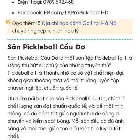
Điện thoại: 0989.592.468
Facebook: FB.com/LKProPickleballHD
Đọc thêm: 5
Địa chỉ học đánh Golf tại Hà Nội
chuyên nghiệp, chi phí hợp lý
Sân Pickleball Cầu Đơ
Sân Pickleball Cầu Đơ là một sân tập Pickleball tại Hà
Đông thu hút sự chú ý của những “tuyển thủ”
Pickleball ở Hà Thành, nhờ cơ sở vật chất hiện đại,
không gian thoáng mát và môi trường luyện tập
chuyên nghiệp, chuẩn quốc tế.
Ưu điểm nổi bật của sân Pickleball Cầu Đơ, chính là
chất lượng sân đạt chuẩn quốc tế, với bề mặt mịn
màng, có độ bám tốt giúp người chơi dễ dàng di
chuyển và kiểm soát bóng. Mỗi sân đều có đủ ánh
sáng và mái che, giúp tạo điều kiện tập luyện tốt
nhất.