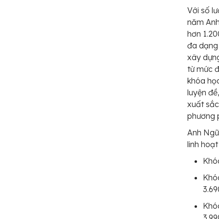
Với số l
năm Anh
hơn 1.20
đa dạng 
xây dựng
từ mức đ
khóa họ
luyện đề
xuất sắ
phương 
Anh Ngữ
linh hoạ
Khó
Khóa
3.6
Khóa
3.9