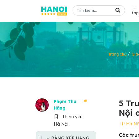
to
/
Trang chủ
Giá
5 Tr
Phạm Thu
Hằng
Nội 
Thêm yêu
TP Hà Nộ
Hà Nội
Các tru
BẢNG XẾP HẠNG