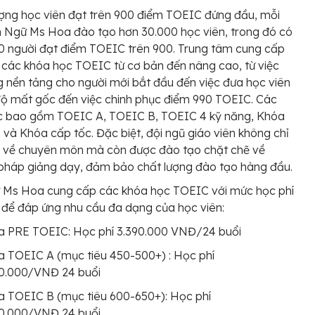
ượng học viên đạt trên 900 điểm TOEIC đứng đầu, mỗi
 Ngữ Ms Hoa đào tạo hơn 30.000 học viên, trong đó có
0 người đạt điểm TOEIC trên 900. Trung tâm cung cấp
các khóa học TOEIC từ cơ bản đến nâng cao, từ việc
 nền tảng cho người mới bắt đầu đến việc đưa học viên
ộ mất gốc đến việc chinh phục điểm 990 TOEIC. Các
c bao gồm TOEIC A, TOEIC B, TOEIC 4 kỹ năng, Khóa
, và Khóa cấp tốc. Đặc biệt, đội ngũ giáo viên không chỉ
c về chuyên môn mà còn được đào tạo chặt chẽ về
pháp giảng dạy, đảm bảo chất lượng đào tạo hàng đầu.
 Ms Hoa cung cấp các khóa học TOEIC với mức học phí
t để đáp ứng nhu cầu đa dạng của học viên:
a PRE TOEIC: Học phí 3.390.000 VNĐ/24 buổi
 TOEIC A (mục tiêu 450-500+) : Học phí
90.000/VNĐ 24 buổi
 TOEIC B (mục tiêu 600-650+): Học phí
90.000/VNĐ 24 buổi