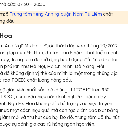
mở cửa: 07:30 – 20:30
m: 5
Trung tâm tiếng Anh tại quận Nam Từ Liêm
chất
àng đầu
 Hoa
âm Anh Ngữ Ms Hoa, được thành lập vào tháng 10/2012
sáng lập của Ms Hoa, đã trải qua 5 năm phát triển mạnh
 nay, trung tâm đã mở rộng hoạt động đến 16 cơ sở tại
h phố lớn như Hà Nội, Hồ Chí Minh, Đà Nẵng, Hải
à đã khẳng định vị thế của mình là một trong những địa
o tạo TOEIC chất lượng hàng đầu.
ngũ giáo viên xuất sắc, có chứng chỉ TOEIC trên 950
TS 8.0, cùng với nhiều năm kinh nghiệm giảng dạy
nh Ngữ Ms Hoa không chỉ chú trọng vào việc truyền
 thức một cách hiệu quả mà còn tạo điểm đặc biệt bằng
 làm mới và thu hút của họ. Do đó, trung tâm đã thu hút
được sự đánh giá cao từ hàng ngàn học viên.