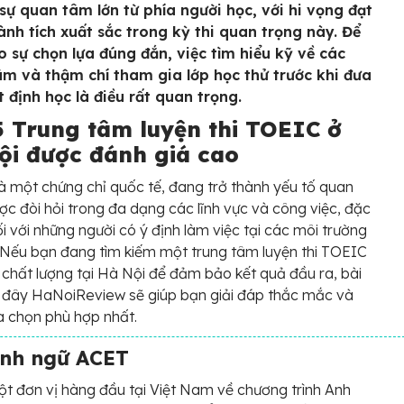
 sự quan tâm lớn từ phía người học, với hi vọng đạt
ành tích xuất sắc trong kỳ thi quan trọng này. Để
 sự chọn lựa đúng đắn, việc tìm hiểu kỹ về các
âm và thậm chí tham gia lớp học thử trước khi đưa
t định học là điều rất quan trọng.
5 Trung tâm luyện thi TOEIC ở
ội được đánh giá cao
à một chứng chỉ quốc tế, đang trở thành yếu tố quan
ợc đòi hỏi trong đa dạng các lĩnh vực và công việc, đặc
đối với những người có ý định làm việc tại các môi trường
 Nếu bạn đang tìm kiếm một trung tâm luyện thi TOEIC
à chất lượng tại Hà Nội để đảm bảo kết quả đầu ra, bài
i đây HaNoiReview sẽ giúp bạn giải đáp thắc mắc và
ựa chọn phù hợp nhất.
nh ngữ ACET
t đơn vị hàng đầu tại Việt Nam về chương trình Anh