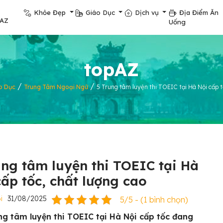
Khỏe Đẹp
Giáo Dục
Dịch vụ
Địa Điểm Ăn
pAZ
Uống
topAZ
/
/
o Dục
Trung Tâm Ngoại Ngữ
5 Trung tâm luyện thi TOEIC tại Hà Nội cấp t
ung tâm luyện thi TOEIC tại Hà
cấp tốc, chất lượng cao
i
31/08/2025
5/5 - (1 bình chọn)
ng tâm luyện thi TOEIC tại Hà Nội cấp tốc đang