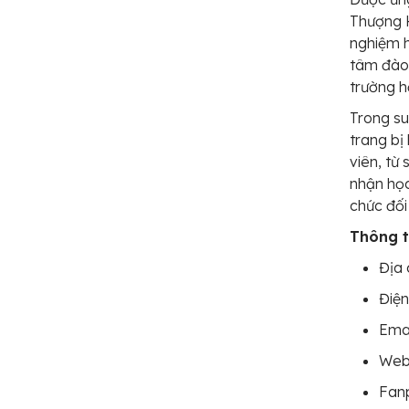
Thượng H
nghiệm h
tâm đào 
trường h
Trong su
trang bị
viên, từ
nhận học
chức đối
Thông ti
Địa 
Điện
Emai
Webs
Fan