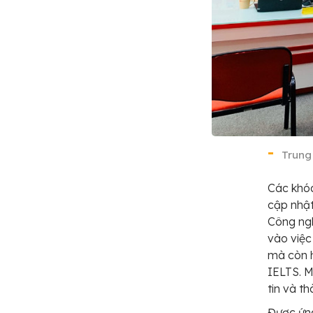
Trung
Các khó
cập nhật
Công ngh
vào việc
mà còn h
IELTS. M
tin và t
Được ứn