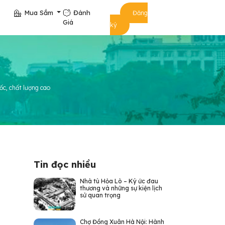
Mua Sắm
Đánh
Đăng
Giá
ký
ốc, chất lượng cao
Tin đọc nhiều
Nhà tù Hỏa Lò – Ký ức đau
thương và những sự kiện lịch
sử quan trọng
Chợ Đồng Xuân Hà Nội: Hành