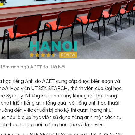
 tâm anh ngữ ACET tại Hà Nội
a học tiếng Anh do ACET cung cấp được biên soạn và
 bởi Học viện UTS:INSEARCH, thành viên của Đại học
ệ Sydney. Những khóa học này không chỉ tập trung
 phát triển tiếng anh tổng quát và tiếng anh học thuật
ướng đến việc chuẩn bị cho kỳ thi quan trọng như
ục tiêu là giúp học viên sử dụng tiếng anh một cách tự
hành thạo trong môi trường học tập và làm việc.
g dụng tại UTS:INSEARCH Sydney và UTS:INSEARCH