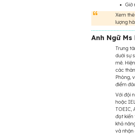
Giờ 
Xem thê
lượng h
Anh Ngữ Ms
Trung t
dưới sự 
mẽ. Hiện
các thàn
Phòng, v
điểm đà
Với đội 
hoặc IEL
TOEIC, A
đạt kiến
khả năng
và nhận 