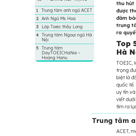
thu hút
Trung tâm anh ngữ ACET
được th
đảm bảo
Anh Ngữ Ms Hoa
trung t
Lớp Toeic thầy Long
ra quyế
Trung tâm Ngoại ngữ Hà
Nội
Top 
Trung tâm
Hà N
DayTOEICHaNoi –
Hoang Hanu
TOEIC, l
trọng đư
biệt là 
quốc tế.
uy tín v
viết dướ
tìm ra l
Trung tâm a
ACET, mộ