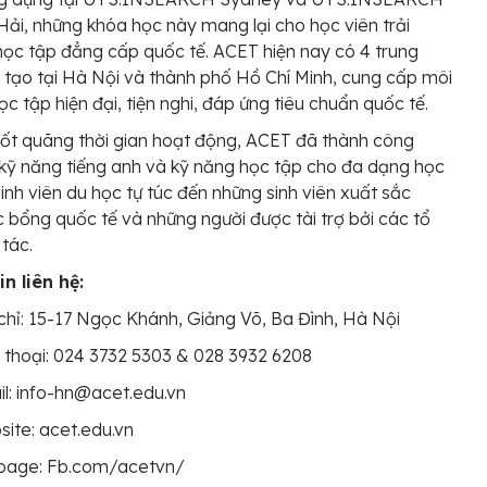
ải, những khóa học này mang lại cho học viên trải
ọc tập đẳng cấp quốc tế. ACET hiện nay có 4 trung
tạo tại Hà Nội và thành phố Hồ Chí Minh, cung cấp môi
ọc tập hiện đại, tiện nghi, đáp ứng tiêu chuẩn quốc tế.
ốt quãng thời gian hoạt động, ACET đã thành công
 kỹ năng tiếng anh và kỹ năng học tập cho đa dạng học
 sinh viên du học tự túc đến những sinh viên xuất sắc
 bổng quốc tế và những người được tài trợ bởi các tổ
 tác.
n liên hệ:
chỉ: 15-17 Ngọc Khánh, Giảng Võ, Ba Đình, Hà Nội
 thoại: 024 3732 5303 & 028 3932 6208
l: info-hn@acet.edu.vn
ite: acet.edu.vn
page: Fb.com/acetvn/