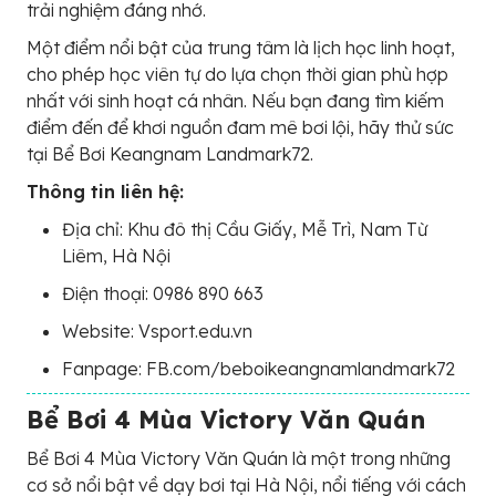
trải nghiệm đáng nhớ.
Một điểm nổi bật của trung tâm là lịch học linh hoạt,
cho phép học viên tự do lựa chọn thời gian phù hợp
nhất với sinh hoạt cá nhân. Nếu bạn đang tìm kiếm
điểm đến để khơi nguồn đam mê bơi lội, hãy thử sức
tại Bể Bơi Keangnam Landmark72.
Thông tin liên hệ:
Địa chỉ: Khu đô thị Cầu Giấy, Mễ Trì, Nam Từ
Liêm, Hà Nội
Điện thoại: 0986 890 663
Website: Vsport.edu.vn
Fanpage: FB.com/beboikeangnamlandmark72
Bể Bơi 4 Mùa Victory Văn Quán
Bể Bơi 4 Mùa Victory Văn Quán là một trong những
cơ sở nổi bật về dạy bơi tại Hà Nội, nổi tiếng với cách