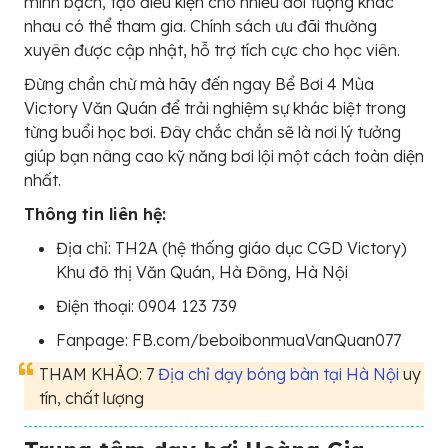
minh bạch, tạo điều kiện cho nhiều đối tượng khác
nhau có thể tham gia. Chính sách ưu đãi thường
xuyên được cập nhật, hỗ trợ tích cực cho học viên.
Đừng chần chừ mà hãy đến ngay Bể Bơi 4 Mùa
Victory Văn Quán để trải nghiệm sự khác biệt trong
từng buổi học bơi. Đây chắc chắn sẽ là nơi lý tưởng
giúp bạn nâng cao kỹ năng bơi lội một cách toàn diện
nhất.
Thông tin liên hệ:
Địa chỉ: TH2A (hệ thống giáo dục CGD Victory)
Khu đô thị Văn Quán, Hà Đông, Hà Nội
Điện thoại: 0904 123 739
Fanpage: FB.com/beboibonmuaVanQuan077
THAM KHẢO: 7
Địa chỉ dạy bóng bàn tại Hà Nội
uy
tín, chất lượng