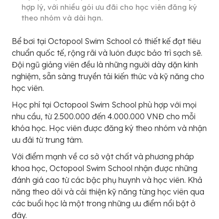
hợp lý, với nhiều gói ưu đãi cho học viên đăng ký
theo nhóm và dài hạn.
Bể bơi tại Octopool Swim School có thiết kế đạt tiêu
chuẩn quốc tế, rộng rãi và luôn được bảo trì sạch sẽ.
Đội ngũ giảng viên đều là những người dày dặn kinh
nghiệm, sẵn sàng truyền tải kiến thức và kỹ năng cho
học viên.
Học phí tại Octopool Swim School phù hợp với mọi
nhu cầu, từ 2.500.000 đến 4.000.000 VNĐ cho mỗi
khóa học. Học viên được đăng ký theo nhóm và nhận
ưu đãi từ trung tâm.
Với điểm mạnh về cơ sở vật chất và phương pháp
khoa học, Octopool Swim School nhận được những
đánh giá cao từ các bậc phụ huynh và học viên. Khả
năng theo dõi và cải thiện kỹ năng từng học viên qua
các buổi học là một trong những ưu điểm nổi bật ở
đây.