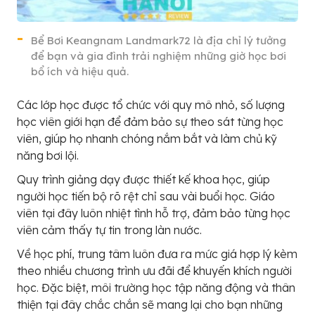
Bể Bơi Keangnam Landmark72 là địa chỉ lý tưởng
để bạn và gia đình trải nghiệm những giờ học bơi
bổ ích và hiệu quả.
Các lớp học được tổ chức với quy mô nhỏ, số lượng
học viên giới hạn để đảm bảo sự theo sát từng học
viên, giúp họ nhanh chóng nắm bắt và làm chủ kỹ
năng bơi lội.
Quy trình giảng dạy được thiết kế khoa học, giúp
người học tiến bộ rõ rệt chỉ sau vài buổi học. Giáo
viên tại đây luôn nhiệt tình hỗ trợ, đảm bảo từng học
viên cảm thấy tự tin trong làn nước.
Về học phí, trung tâm luôn đưa ra mức giá hợp lý kèm
theo nhiều chương trình ưu đãi để khuyến khích người
học. Đặc biệt, môi trường học tập năng động và thân
thiện tại đây chắc chắn sẽ mang lại cho bạn những