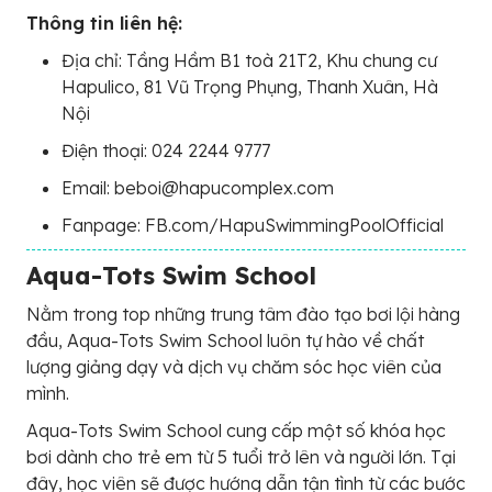
Thông tin liên hệ:
Địa chỉ: Tầng Hầm B1 toà 21T2, Khu chung cư
Hapulico, 81 Vũ Trọng Phụng, Thanh Xuân, Hà
Nội
Điện thoại: 024 2244 9777
Email: beboi@hapucomplex.com
Fanpage: FB.com/HapuSwimmingPoolOfficial
Aqua-Tots Swim School
Nằm trong top những trung tâm đào tạo bơi lội hàng
đầu, Aqua-Tots Swim School luôn tự hào về chất
lượng giảng dạy và dịch vụ chăm sóc học viên của
mình.
Aqua-Tots Swim School cung cấp một số khóa học
bơi dành cho trẻ em từ 5 tuổi trở lên và người lớn. Tại
đây, học viên sẽ được hướng dẫn tận tình từ các bước