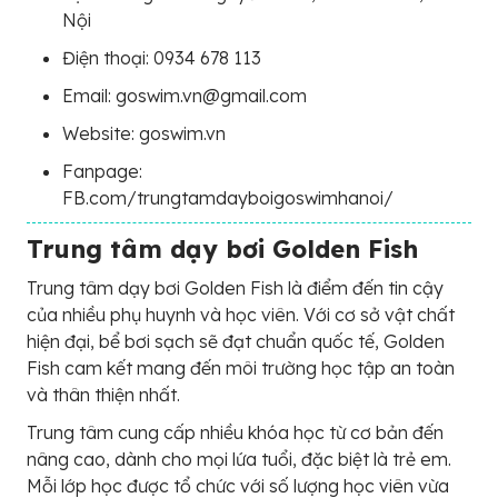
Nội
Điện thoại: 0934 678 113
Email: goswim.vn@gmail.com
Website: goswim.vn
Fanpage:
FB.com/trungtamdayboigoswimhanoi/
Trung tâm dạy bơi Golden Fish
Trung tâm dạy bơi Golden Fish là điểm đến tin cậy
của nhiều phụ huynh và học viên. Với cơ sở vật chất
hiện đại, bể bơi sạch sẽ đạt chuẩn quốc tế, Golden
Fish cam kết mang đến môi trường học tập an toàn
và thân thiện nhất.
Trung tâm cung cấp nhiều khóa học từ cơ bản đến
nâng cao, dành cho mọi lứa tuổi, đặc biệt là trẻ em.
Mỗi lớp học được tổ chức với số lượng học viên vừa