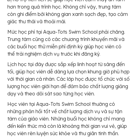
hơn trong quá trình học. Không chỉ vậy, trung tâm
còn ghi điểm bởi không gian xanh sạch đẹp, tạo cảm
giác thư thái và thoải mái.
Mức học phí tại Aqua-Tots Swim School phải chăng.
Trung tâm cũng có các chương trình khuyến mãi và
các buổi học thử miễn phí định kỳ giúp học viên có
thể trải nghiệm dịch vụ trước khi đăng ký.
Lịch học tại đây được sắp xếp linh hoạt từ sáng đến
tối, giúp học viên dễ dàng lựa chọn khung giờ phù hợp
với thời gian cá nhân. Các lớp học được tổ chức với số
lượng học viên giới hạn để đảm bảo chất lượng giảng
dạy và theo dõi sát sao từng học viên.
Học viên tại Aqua-Tots Swim School thường có
những phản hồi tốt về chất lượng dịch vụ và sự tận
tâm của giáo viên. Những buổi học không chỉ mang
đến kiến thức mà còn là khoảng thời gian vui vẻ, giúp
học viên rèn luyện sức khỏe và thư giãn tinh thần.