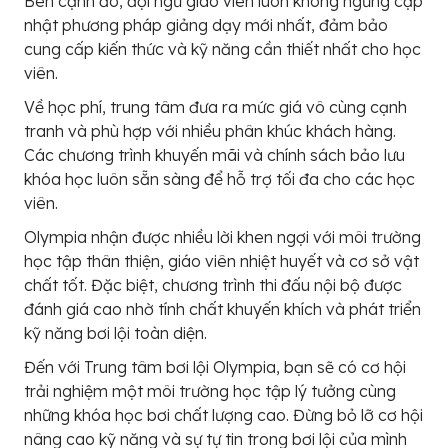
Bên cạnh đó, đội ngũ giáo viên luôn không ngừng cập
nhật phương pháp giảng dạy mới nhất, đảm bảo
cung cấp kiến thức và kỹ năng cần thiết nhất cho học
viên.
Về học phí, trung tâm đưa ra mức giá vô cùng cạnh
tranh và phù hợp với nhiều phân khúc khách hàng.
Các chương trình khuyến mãi và chính sách bảo lưu
khóa học luôn sẵn sàng để hỗ trợ tối đa cho các học
viên.
Olympia nhận được nhiều lời khen ngợi với môi trường
học tập thân thiện, giáo viên nhiệt huyết và cơ sở vật
chất tốt. Đặc biệt, chương trình thi đấu nội bộ được
đánh giá cao nhờ tính chất khuyến khích và phát triển
kỹ năng bơi lội toàn diện.
Đến với Trung tâm bơi lội Olympia, bạn sẽ có cơ hội
trải nghiệm một môi trường học tập lý tưởng cùng
những khóa học bơi chất lượng cao. Đừng bỏ lỡ cơ hội
nâng cao kỹ năng và sự tự tin trong bơi lội của mình