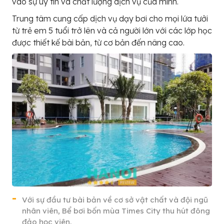
vào sự uy tín và chất lượng dịch vụ của mình.
Trung tâm cung cấp dịch vụ dạy bơi cho mọi lứa tưởi
từ trẻ em 5 tuổi trở lên và cả người lớn với các lớp học
được thiết kế bài bản, từ cơ bản đến nâng cao.
Với sự đầu tư bài bản về cơ sở vật chất và đội ngũ
nhân viên, Bể bơi bốn mùa Times City thu hút đông
đảo học viên.