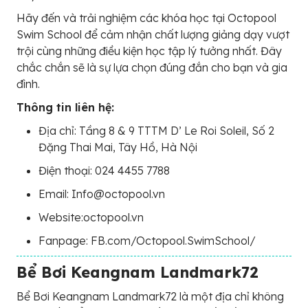
Hãy đến và trải nghiệm các khóa học tại Octopool
Swim School để cảm nhận chất lượng giảng dạy vượt
trội cùng những điều kiện học tập lý tưởng nhất. Đây
chắc chắn sẽ là sự lựa chọn đúng đắn cho bạn và gia
đình.
Thông tin liên hệ:
Địa chỉ: Tầng 8 & 9 TTTM D’ Le Roi Soleil, Số 2
Đặng Thai Mai, Tây Hồ, Hà Nội
Điện thoại: 024 4455 7788
Email: Info@octopool.vn
Website:octopool.vn
Fanpage: FB.com/Octopool.SwimSchool/
Bể Bơi Keangnam Landmark72
Bể Bơi Keangnam Landmark72 là một địa chỉ không