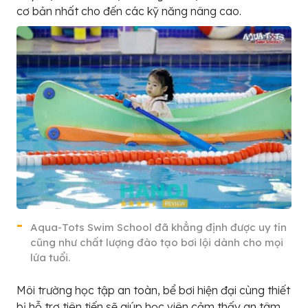
cơ bản nhất cho đến các kỹ năng nâng cao.
Aqua-Tots Swim School đã khẳng định được uy tín
cũng như chất lượng đào tạo bơi lội dành cho mọi
lứa tuổi.
Môi trường học tập an toàn, bể bơi hiện đại cùng thiết
bị hỗ trợ tiên tiến sẽ giúp học viên cảm thấy an tâm