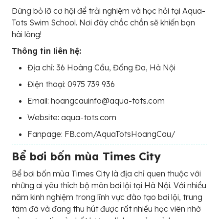
Đừng bỏ lỡ cơ hội để trải nghiệm và học hỏi tại Aqua-
Tots Swim School. Nơi đây chắc chắn sẽ khiến bạn
hài lòng!
Thông tin liên hệ:
Địa chỉ: 36 Hoàng Cầu, Đống Đa, Hà Nội
Điện thoại: 0975 739 936
Email: hoangcauinfo@aqua-tots.com
Website: aqua-tots.com
Fanpage: FB.com/AquaTotsHoangCau/
Bể bơi bốn mùa Times City
Bể bơi bốn mùa Times City là địa chỉ quen thuộc với
những ai yêu thích bộ môn bơi lội tại Hà Nội. Với nhiều
năm kinh nghiệm trong lĩnh vực đào tạo bơi lội, trung
tâm đã và đang thu hút được rất nhiều học viên nhờ