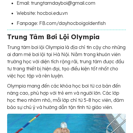
Email: trungtamdayboi@gmail.com
Website: hocboi.edu.vn
Fanpage: FB.com/dayhocboigoldenfish
Trung Tâm Bơi Lội Olympia
Trung tâm bơi lội Olympia là địa chỉ tin cậy cho những
ai đam mê bơi lội tại Hà Nội. Nằm trong khuôn viên
trường học với diện tích rộng rãi, trung tâm được đầu
tư trang thiết bị hiện đại, tạo điều kiện tốt nhất cho
việc học tập và rèn luyện.
Olympia mang đến các khóa học bơi từ cơ bản đến
nâng cao, phù hợp với trẻ em và người lớn. Các lớp
học theo nhóm nhỏ, mỗi lớp chỉ từ 5-8 học viên, đảm
bảo sự chú ý và hướng dẫn tận tình từ giáo viên.