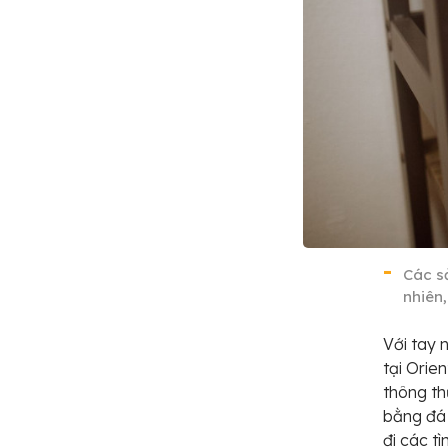
Các s
nhiên,
Với tay 
tại Orie
thông t
bằng đá 
đi các t