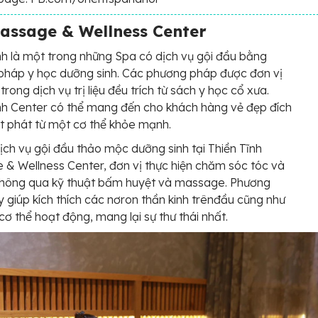
assage & Wellness Center
nh là một trong những Spa có dịch vụ gội đầu bằng
pháp y học dưỡng sinh. Các phương pháp được đơn vị
rong dịch vụ trị liệu đều trích từ sách y học cổ xưa.
nh Center có thể mang đến cho khách hàng vẻ đẹp đích
t phát từ một cơ thể khỏe mạnh.
dịch vụ gội đầu thảo mộc dưỡng sinh tại Thiền Tĩnh
& Wellness Center, đơn vị thực hiện chăm sóc tóc và
thông qua kỹ thuật bấm huyệt và massage. Phương
 giúp kích thích các nơron thần kinh trênđầu cũng như
cơ thể hoạt động, mang lại sự thư thái nhất.