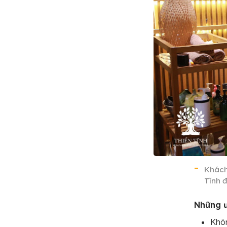
Khách
Tĩnh 
Những ư
Khôn