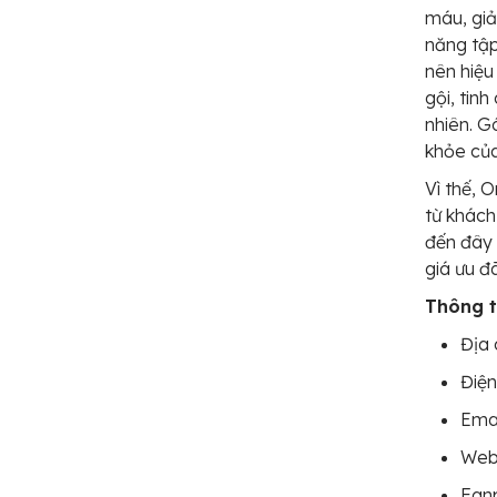
máu, giả
năng tập
nên hiệu
gội, tin
nhiên. G
khỏe củ
Vì thế, 
từ khách
đến đây 
giá ưu đã
Thông ti
Địa 
Điện
Ema
Webs
Fan