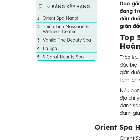
Dạo gần
BẢNG XẾP HẠNG
đang tr
Orient Spa Hanoi
đầu dưỡ
giãn đầ
Thiền Tĩnh Massage &
Wellness Center
Top 5
Vanilla The Beauty Spa
Hoàn
Lá Spa
9 Carat Beauty Spa
Trào lưu
đặc biệt
giãn dướ
tâm lớn 
Nếu bạn
địa chỉ 
danh sác
đánh giá
Orient Spa 
Orient S