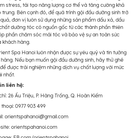
m stress, tái tạo năng lượng cơ thể và tăng cường khả
 trung. Bên cạnh đó, để quá trình gội đầu dưỡng sinh trở
 quả, đơn vị luôn sử dụng những sản phẩm dầu xả, dầu
h chất dưỡng tóc có nguồn gốc từ các thành phần thiên
óp phần chăm sóc mái tóc và bảo vệ sự an toàn sức
a khách hàng.
Orient Spa Hanoi luôn nhận được sự yêu quý và tin tưởng
 hàng. Nếu bạn muốn gội đầu dưỡng sinh, hãy thử ghé
để được trải nghiệm những dịch vụ chất lượng với mức
i nhất.
n liên hệ:
chỉ: 26 Ấu Triệu, P. Hàng Trống, Q. Hoàn Kiếm
 thoại: 0977 903 499
il: orientspahanoi@gmail.com
ite: orientspahanoi.com
page: FB.com/orientspahanoi