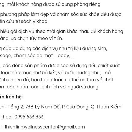
g, mỗi khách hàng được sử dụng phòng riêng.
 phương pháp làm đẹp và chăm sóc sức khỏe đều được
ên cứu từ sách y khoa.
hiều gói dịch vụ theo thời gian khác nhau để khách hàng
àng lựa chọn tùy theo ví tiền.
 cấp đa dạng các dịch vụ như trị liệu dưỡng sinh,
sage, chăm sóc da mặt – body,…
, các dòng sản phẩm được spa sử dụng đều chiết xuất
 loại thảo mộc như bồ kết, vỏ bưởi, hương nhu,… có
 nhiên. Do đó, bạn hoàn toàn có thể an tâm về chất
ảm bảo hoàn toàn lành tính với người sử dụng.
n liên hệ:
chỉ: Tầng 2, 73B Lý Nam Đế, P. Cửa Đông, Q. Hoàn Kiếm
 thoại: 0995 633 333
l: thientinh.wellnesscenter@gmail.com