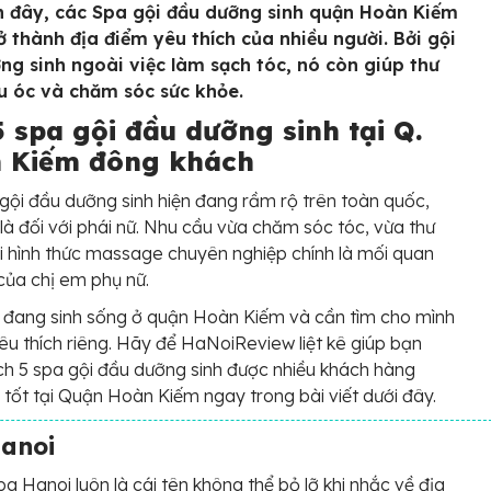
 đây, các Spa gội đầu dưỡng sinh quận Hoàn Kiếm
ở thành địa điểm yêu thích của nhiều người. Bởi gội
ng sinh ngoài việc làm sạch tóc, nó còn giúp thư
u óc và chăm sóc sức khỏe.
 spa gội đầu dưỡng sinh tại Q.
 Kiếm đông khách
 gội đầu dưỡng sinh hiện đang rầm rộ trên toàn quốc,
 là đối với phái nữ. Nhu cầu vừa chăm sóc tóc, vừa thư
i hình thức massage chuyên nghiệp chính là mối quan
của chị em phụ nữ.
 đang sinh sống ở quận Hoàn Kiếm và cần tìm cho mình
yêu thích riêng. Hãy để HaNoiReview liệt kê giúp bạn
h 5 spa gội đầu dưỡng sinh được nhiều khách hàng
 tốt tại Quận Hoàn Kiếm ngay trong bài viết dưới đây.
Hanoi
pa Hanoi luôn là cái tên không thể bỏ lỡ khi nhắc về địa