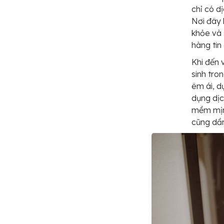
chỉ có d
Nơi đây 
khỏe và 
hàng tin
Khi đến 
sinh tro
êm ái, d
dụng dịc
mềm mịn
cũng dần