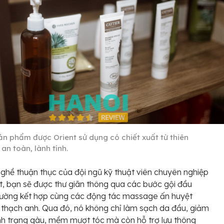
ản phẩm được Orient sử dụng có chiết xuất từ thiên
 an toàn, lành tính.
nghề thuận thục của đội ngũ kỹ thuật viên chuyên nghiệp
nt, bạn sẽ được thư giãn thông qua các bước gội đầu
hường kết hợp cùng các động tác massage ấn huyệt
thạch anh. Qua đó, nó không chỉ làm sạch da đầu, giảm
ình trạng gàu, mềm mượt tóc mà còn hỗ trợ lưu thông