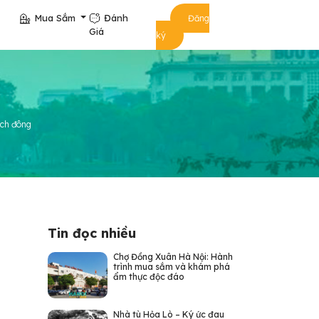
Mua Sắm
Đánh
Đăng
Giá
ký
ách đông
Tin đọc nhiều
Chợ Đồng Xuân Hà Nội: Hành
trình mua sắm và khám phá
ẩm thực độc đáo
Nhà tù Hỏa Lò – Ký ức đau