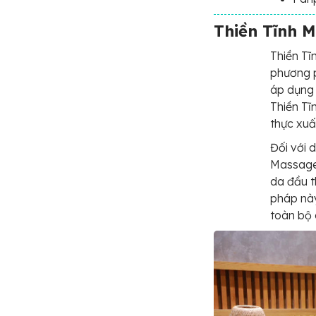
Thiền Tĩnh M
Thiền Tĩ
phương 
áp dụng t
Thiền Tĩ
thực xuấ
Đối với 
Massage 
da đầu 
pháp này
toàn bộ 