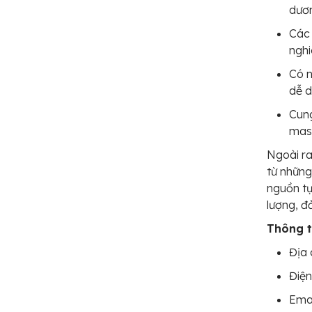
dươn
Các
nghi
Có n
dễ d
Cung
mas
Ngoài ra
từ những
nguồn tự
lượng, đ
Thông ti
Địa 
Điện
Emai