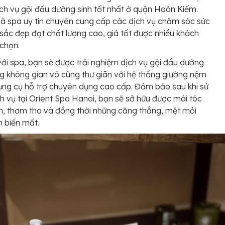
ịch vụ gội đầu dưỡng sinh tốt nhất ở quận Hoàn Kiếm.
là spa uy tín chuyên cung cấp các dịch vụ chăm sóc sức
sắc đẹp đạt chất lượng cao, giá tốt được nhiều khách
 chọn.
với spa, bạn sẽ được trải nghiệm dịch vụ gội đầu dưỡng
ng không gian vô cùng thư giãn với hệ thống giường nệm
ụng cụ hỗ trợ chuyên dụng cao cấp. Đảm bảo sau khi sử
h vụ tại Orient Spa Hanoi, bạn sẽ sở hữu được mái tóc
, thơm tho và đồng thời những căng thẳng, mệt mỏi
 biến mất.