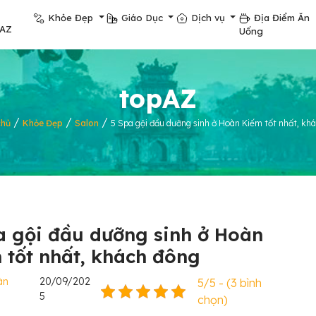
Khỏe Đẹp
Giáo Dục
Dịch vụ
Địa Điểm Ăn
pAZ
Uống
topAZ
/
/
/
chủ
Khỏe Đẹp
Salon
5 Spa gội đầu dưỡng sinh ở Hoàn Kiếm tốt nhất, kh
a gội đầu dưỡng sinh ở Hoàn
 tốt nhất, khách đông
àn
20/09/202
5/5 - (3 bình
5
chọn)