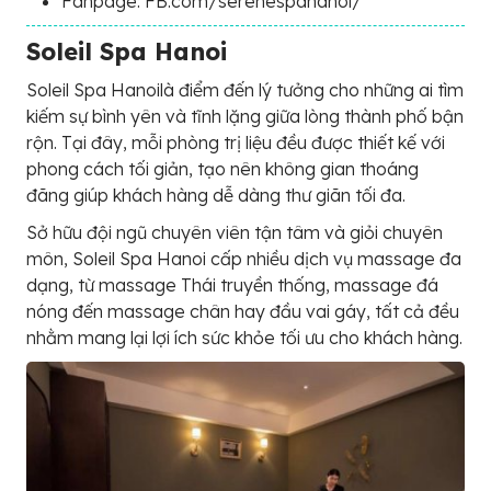
Fanpage: FB.com/serenespahanoi/
Soleil Spa Hanoi
Soleil Spa Hanoilà điểm đến lý tưởng cho những ai tìm
kiếm sự bình yên và tĩnh lặng giữa lòng thành phố bận
rộn. Tại đây, mỗi phòng trị liệu đều được thiết kế với
phong cách tối giản, tạo nên không gian thoáng
đãng giúp khách hàng dễ dàng thư giãn tối đa.
Sở hữu đội ngũ chuyên viên tận tâm và giỏi chuyên
môn, Soleil Spa Hanoi cấp nhiều dịch vụ massage đa
dạng, từ massage Thái truyền thống, massage đá
nóng đến massage chân hay đầu vai gáy, tất cả đều
nhằm mang lại lợi ích sức khỏe tối ưu cho khách hàng.