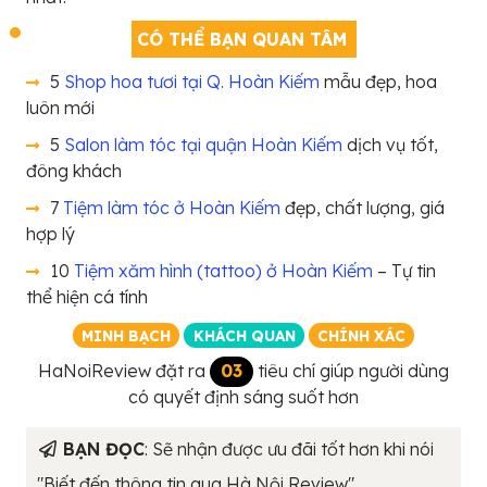
CÓ THỂ BẠN QUAN TÂM
5
Shop hoa tươi tại Q. Hoàn Kiếm
mẫu đẹp, hoa
luôn mới
5
Salon làm tóc tại quận Hoàn Kiếm
dịch vụ tốt,
đông khách
7
Tiệm làm tóc ở Hoàn Kiếm
đẹp, chất lượng, giá
hợp lý
10
Tiệm xăm hình (tattoo) ở Hoàn Kiếm
– Tự tin
thể hiện cá tính
MINH BẠCH
KHÁCH QUAN
CHÍNH XÁC
HaNoiReview đặt ra
03
tiêu chí giúp người dùng
có quyết định sáng suốt hơn
BẠN ĐỌC
: Sẽ nhận được ưu đãi tốt hơn khi nói
"Biết đến thông tin qua Hà Nội Review"