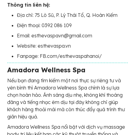
Thông tin liên hệ:
Địa chỉ: 75 Lò Sũ, P. Lý Thái Tổ, Q. Hoàn Kiếm
Điện thoại: 0392 086 109
Email: esthevaspavn@gmail.com
Website: esthevaspa.vn
Fanpage: FB.com/esthevaspahanoi/
Amadora Wellness Spa
Nếu bạn đang tìm kiếm một nơi thực sự riêng tư và
yên bình thì Amadora Wellness Spa chính là sự lựa
chọn hoàn hảo. Ánh sáng dịu nhẹ, không khí thoáng
đãng và tiếng nhạc êm dịu tại đây không chỉ giúp
khách hàng thoải mái mà còn thúc đẩy quá trình thư
giãn hiệu quả.
Amadora Wellness Spa nổi bật với dịch vụ massage
body trị liệu kết hợp các kỹ thuật truyền thống và