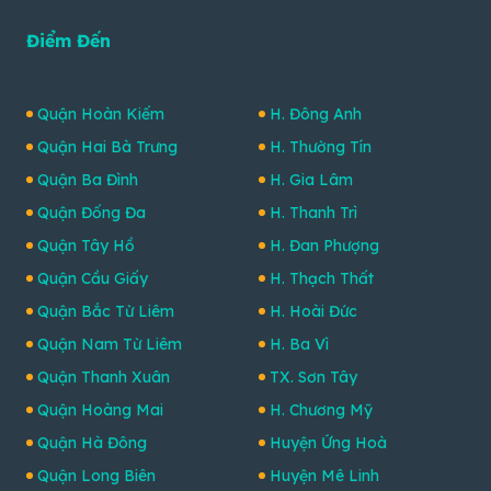
Điểm Đến
Quận Hoàn Kiếm
H. Đông Anh
Quận Hai Bà Trưng
H. Thường Tín
Quận Ba Đình
H. Gia Lâm
Quận Đống Đa
H. Thanh Trì
Quận Tây Hồ
H. Đan Phượng
Quận Cầu Giấy
H. Thạch Thất
Quận Bắc Từ Liêm
H. Hoài Đức
Quận Nam Từ Liêm
H. Ba Vì
Quận Thanh Xuân
TX. Sơn Tây
Quận Hoàng Mai
H. Chương Mỹ
Quận Hà Đông
Huyện Ứng Hoà
Quận Long Biên
Huyện Mê Linh