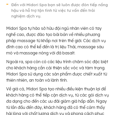
Đến với Midori Spa bạn sẽ luôn được đón tiếp nồng
hậu và hỗ trợ tận tình từ việc tư vấn đến trải
nghiệm dịch vụ.
Midori Spa tự hào sở hữu đội ngũ nhân viên có tay
nghề cao, được đào tạo bài bản về nhiều phương
pháp massage từ khắp nơi trên thế giới. Các dịch vụ
đỉnh cao có thể kể đến là trị liệu Thái, massage sâu
mô và massage nóng với đá basalt.
Ngoài ra, spa còn có các liệu trình chăm sóc đặc biệt
cho khách hàng cần cải thiện sắc vóc và tâm trạng.
Midori Spa sử dụng các sản phẩm được chiết xuất từ
thiên nhiên, an toàn và lành tính.
Về giá cả, Midori Spa tạo nhiều điều kiện thuận lợi để
khách hàng có thể tiếp cận dịch vụ, từ các gói dịch vụ
đa dạng cho đến các ưu đãi giảm giá hấp dẫn. Ngay
từ lần đầu đến đây, khách hàng đã có thể cảm thấy
hài lòng với chất lượng dịch vụ và phong cách phục