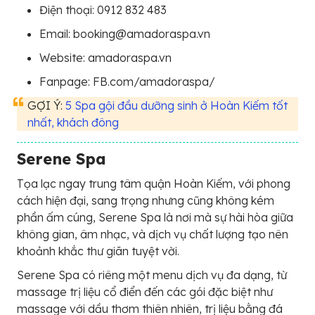
Điện thoại: 0912 832 483
Email: booking@amadoraspa.vn
Website: amadoraspa.vn
Fanpage: FB.com/amadoraspa/
GỢI Ý:
5 Spa gội đầu dưỡng sinh ở Hoàn Kiếm tốt
nhất, khách đông
Serene Spa
Tọa lạc ngay trung tâm quận Hoàn Kiếm, với phong
cách hiện đại, sang trọng nhưng cũng không kém
phần ấm cúng, Serene Spa là nơi mà sự hài hòa giữa
không gian, âm nhạc, và dịch vụ chất lượng tạo nên
khoảnh khắc thư giãn tuyệt vời.
Serene Spa có riêng một menu dịch vụ đa dạng, từ
massage trị liệu cổ điển đến các gói đặc biệt như
massage với dầu thơm thiên nhiên, trị liệu bằng đá