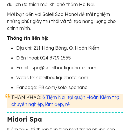
du lịch ưa thích mỗi khi ghé thăm Hà Nội.
Mời bạn đến với Soleil Spa Hanoi để trải nghiệm
những phút giây thư thái và tái tạo năng lượng cho
chính mình.
Thông tin liên hệ:
Địa chỉ: 211 Hàng Bông, Q. Hoàn Kiếm
Điện thoại: 024 3719 1555
Email:
spa@soleilboutiquehotel.com
Website: soleilboutiquehotel.com
Fanpage: FB.com/soleilspahanoi
THAM KHẢO:
6 Tiệm Nail tại quận Hoàn Kiếm thợ
chuyên nghiệp, làm đẹp, rẻ
Midori Spa
Nằm tại vị trí thuận tiện trên một trong những con