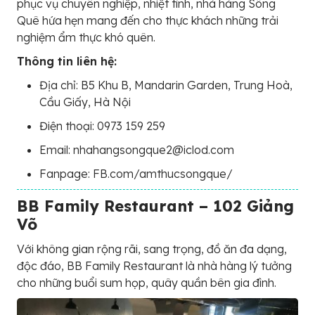
phục vụ chuyên nghiệp, nhiệt tình, nhà hàng Sông
Quê hứa hẹn mang đến cho thực khách những trải
nghiệm ẩm thực khó quên.
Thông tin liên hệ:
Địa chỉ: B5 Khu B, Mandarin Garden, Trung Hoà,
Cầu Giấy, Hà Nội
Điện thoại: 0973 159 259
Email: nhahangsongque2@iclod.com
Fanpage: FB.com/amthucsongque/
BB Family Restaurant – 102 Giảng
Võ
Với không gian rộng rãi, sang trọng, đồ ăn đa dạng,
độc đáo, BB Family Restaurant là nhà hàng lý tưởng
cho những buổi sum họp, quây quần bên gia đình.