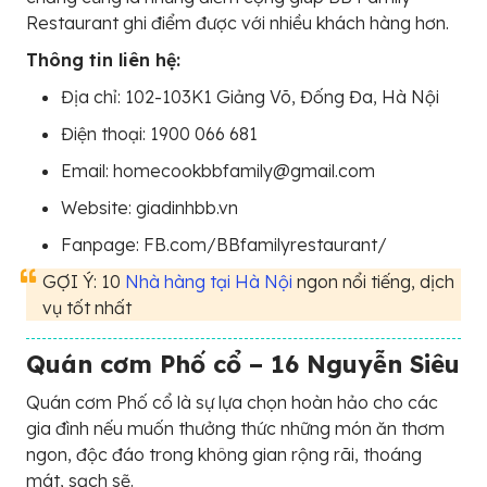
Restaurant ghi điểm được với nhiều khách hàng hơn.
Thông tin liên hệ:
Địa chỉ: 102-103K1 Giảng Võ, Đống Đa, Hà Nội
Điện thoại: 1900 066 681
Email: homecookbbfamily@gmail.com
Website: giadinhbb.vn
Fanpage: FB.com/BBfamilyrestaurant/
GỢI Ý: 10
Nhà hàng tại Hà Nội
ngon nổi tiếng, dịch
vụ tốt nhất
Quán cơm Phố cổ – 16 Nguyễn Siêu
Quán cơm Phố cổ là sự lựa chọn hoàn hảo cho các
gia đình nếu muốn thưởng thức những món ăn thơm
ngon, độc đáo trong không gian rộng rãi, thoáng
mát, sạch sẽ.