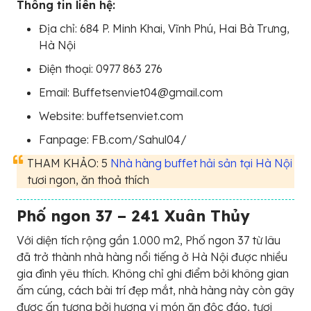
Thông tin liên hệ:
Địa chỉ: 684 P. Minh Khai, Vĩnh Phú, Hai Bà Trưng,
Hà Nội
Điện thoại: 0977 863 276
Email: Buffetsenviet04@gmail.com
Website: buffetsenviet.com
Fanpage: FB.com/Sahul04/
THAM KHẢO: 5
Nhà hàng buffet hải sản tại Hà Nội
tươi ngon, ăn thoả thích
Phố ngon 37 – 241 Xuân Thủy
Với diện tích rộng gần 1.000 m2, Phố ngon 37 từ lâu
đã trở thành nhà hàng nổi tiếng ở Hà Nội được nhiều
gia đình yêu thích. Không chỉ ghi điểm bởi không gian
ấm cúng, cách bài trí đẹp mắt, nhà hàng này còn gây
được ấn tượng bởi hương vị món ăn độc đáo, tươi