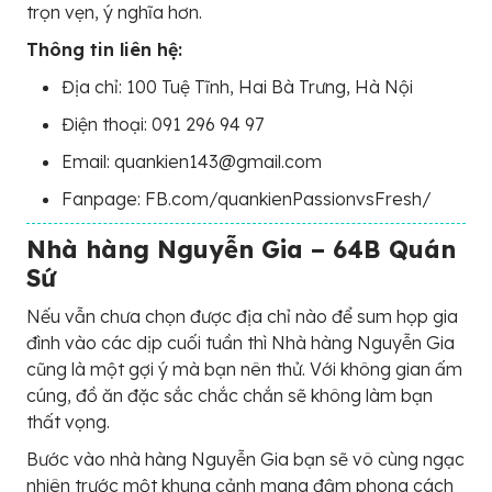
trọn vẹn, ý nghĩa hơn.
Thông tin liên hệ:
Địa chỉ: 100 Tuệ Tĩnh, Hai Bà Trưng, Hà Nội
Điện thoại: 091 296 94 97
Email: quankien143@gmail.com
Fanpage: FB.com/quankienPassionvsFresh/
Nhà hàng Nguyễn Gia –
64B Quán
Sứ
Nếu vẫn chưa chọn được địa chỉ nào để sum họp gia
đình vào các dịp cuối tuần thì Nhà hàng Nguyễn Gia
cũng là một gợi ý mà bạn nên thử. Với không gian ấm
cúng, đồ ăn đặc sắc chắc chắn sẽ không làm bạn
thất vọng.
Bước vào nhà hàng Nguyễn Gia bạn sẽ vô cùng ngạc
nhiên trước một khung cảnh mang đậm phong cách