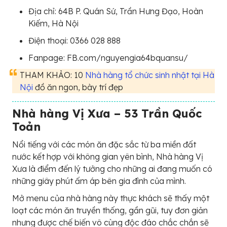
Địa chỉ:
64B P. Quán Sứ, Trần Hưng Đạo, Hoàn
Kiếm, Hà Nội
Điện thoại:
0366 028 888
Fanpage: FB.com/nguyengia64bquansu/
THAM KHẢO: 10
Nhà hàng tổ chức sinh nhật tại Hà
Nội
đồ ăn ngon, bày trí đẹp
Nhà hàng Vị Xưa – 53 Trần Quốc
Toản
Nổi tiếng với các món ăn đặc sắc từ ba miền đất
nước kết hợp với không gian yên bình, Nhà hàng Vị
Xưa là điểm đến lý tưởng cho những ai đang muốn có
những giây phút ấm áp bên gia đình của mình.
Mở menu của nhà hàng này thực khách sẽ thấy một
loạt các món ăn truyền thống, gần gũi, tuy đơn giản
nhưng được chế biến vô cùng độc đáo chắc chắn sẽ