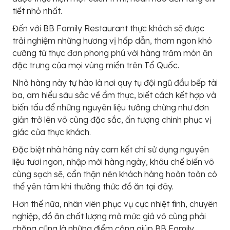
tiết nhỏ nhất.
Đến với BB Family Restaurant thực khách sẽ được
trải nghiệm những hương vị hấp dẫn, thơm ngon khó
cưỡng từ thực đơn phong phú với hàng trăm món ăn
đặc trưng của mọi vùng miền trên Tổ Quốc.
Nhà hàng này tự hào là nơi quy tụ đội ngũ đầu bếp tài
ba, am hiểu sâu sắc về ẩm thực, biết cách kết hợp và
biến tấu để những nguyên liệu tưởng chừng như đơn
giản trở lên vô cùng đặc sắc, ấn tượng chinh phục vị
giác của thực khách.
Đặc biệt nhà hàng này cam kết chỉ sử dụng nguyên
liệu tươi ngon, nhập mới hàng ngày, khâu chế biến vô
cùng sạch sẽ, cẩn thận nên khách hàng hoàn toàn có
thể yên tâm khi thưởng thức đồ ăn tại đây.
Hơn thế nữa, nhân viên phục vụ cực nhiệt tình, chuyên
nghiệp, đồ ăn chất lượng mà mức giá vô cùng phải
chăng cũng là những điểm cộng giúp BB Family