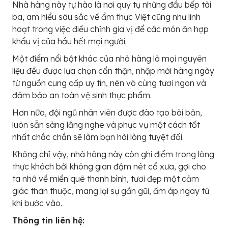
Nhà hàng này tự hào là nơi quy tụ những đầu bếp tài
ba, am hiểu sâu sắc về ẩm thực Việt cũng như linh
hoạt trong việc điều chỉnh gia vị để các món ăn hợp
khẩu vị của hầu hết mọi người.
Một điểm nổi bật khác của nhà hàng là mọi nguyên
liệu đều được lựa chọn cẩn thận, nhập mới hàng ngày
từ nguồn cung cấp uy tín, nên vô cùng tươi ngon và
đảm bảo an toàn vệ sinh thực phẩm.
Hơn nữa, đội ngũ nhân viên được đào tạo bài bản,
luôn sẵn sàng lắng nghe và phục vụ một cách tốt
nhất chắc chắn sẽ làm bạn hài lòng tuyệt đối.
Không chỉ vậy, nhà hàng này còn ghi điểm trong lòng
thực khách bởi không gian đậm nét cổ xưa, gợi cho
ta nhớ về miền quê thanh bình, tươi đẹp một cảm
giác thân thuộc, mang lại sự gần gũi, ấm áp ngay từ
khi bước vào.
Thông tin liên hệ: