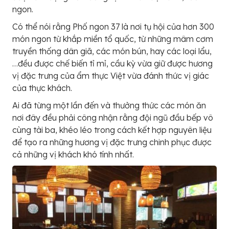
ngon.
Có thể nói rằng Phố ngon 37 là nơi tụ hội của hơn 300
món ngon từ khắp miền tổ quốc, từ những mâm cơm
truyền thống dân giã, các món bún, hay các loại lẩu,
…đều được chế biến tỉ mỉ, cầu kỳ vừa giữ được hương
vị đặc trưng của ẩm thực Việt vừa đánh thức vị giác
của thực khách.
Ai đã từng một lần đến và thưởng thức các món ăn
nơi đây đều phải công nhận rằng đội ngũ đầu bếp vô
cùng tài ba, khéo léo trong cách kết hợp nguyên liệu
để tạo ra những hương vị đặc trưng chinh phục được
cả những vị khách khó tính nhất.