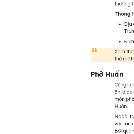
thưởng t
Thông ti
Địa 
Trưn
Điện
Xem thê
thử một 
Phở Huấn
Cũng là 
ăn khác 
món phở 
Huấn.
Ngoài tê
với cái 
Bởi quán