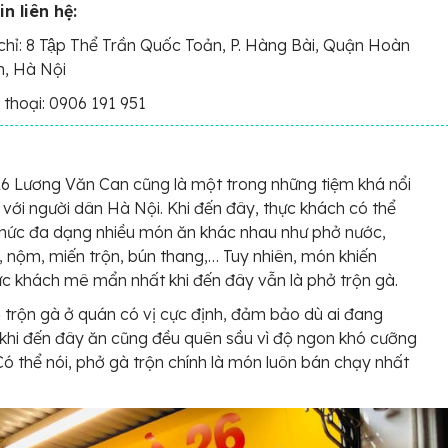
n liên hệ:
chỉ: 8 Tập Thể Trần Quốc Toản, P. Hàng Bài, Quận Hoàn
m, Hà Nội
 thoại: 0906 191 951
6 Lương Văn Can cũng là một trong những tiệm khá nổi
i với người dân Hà Nội. Khi đến đây, thực khách có thể
hức đa dạng nhiều món ăn khác nhau như phở nước,
, nộm, miến trộn, bún thang,… Tuy nhiên, món khiến
ực khách mê mẩn nhất khi đến đây vẫn là phở trộn gà.
trộn gà ở quán có vị cực định, đảm bảo dù ai đang
 khi đến đây ăn cũng đều quên sầu vì độ ngon khó cưỡng
Có thể nói, phở gà trộn chính là món luôn bán chạy nhất