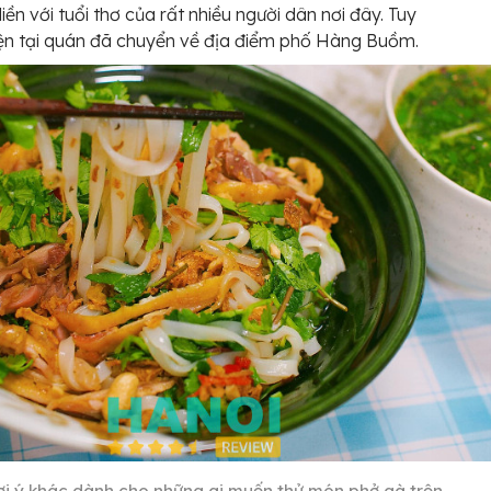
iền với tuổi thơ của rất nhiều người dân nơi đây. Tuy
iện tại quán đã chuyển về địa điểm phố Hàng Buồm.
ợi ý khác dành cho những ai muốn thử món phở gà trộn