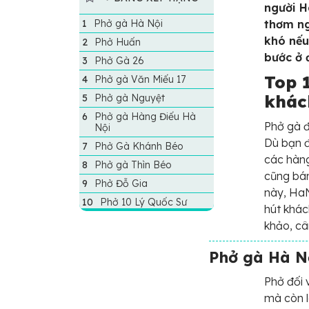
người H
Phở gà Hà Nội
thơm ng
khó nếu
Phở Huấn
bước ở 
Phở Gà 26
Top 
Phở gà Văn Miếu 17
khác
Phở gà Nguyệt
Phở gà Hàng Điếu Hà
Phở gà 
Nội
Dù bạn đ
Phở Gà Khánh Béo
các hàng
Phở gà Thìn Béo
cũng bán
Phở Đỗ Gia
này, HaN
Phở 10 Lý Quốc Sư
hút khác
khảo, câ
Phở gà Hà N
Phở đối 
mà còn l