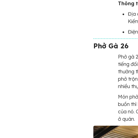
Thông ti
Địa 
Kiế
Điện
Phở Gà 26
Phở gà 2
tiếng đố
thưởng t
phở trộn
nhiều th
Món phở 
buồn thì
của nó. 
ở quán.