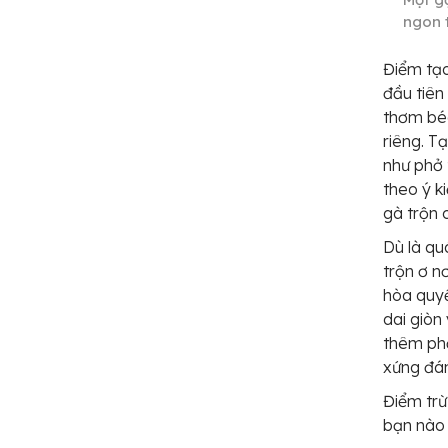
ngon 
Điểm tạo
đầu tiên
thơm béo
riêng. T
như phở 
theo ý k
gà trộn 
Dù là qu
trộn ơ n
hòa quyệ
dai giòn
thêm phầ
xứng đán
Điểm trừ
bạn nào 