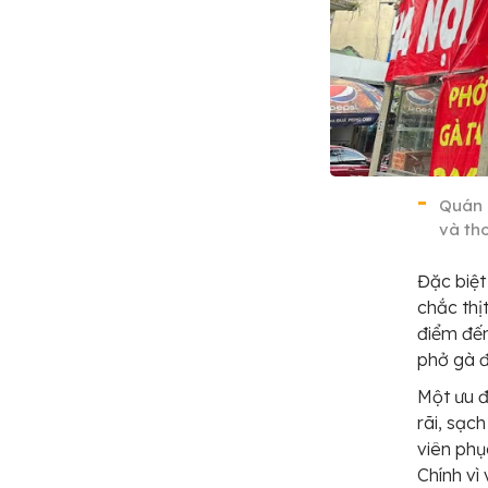
Quán 
và th
Đặc biệt
chắc thị
điểm đến
phở gà 
Một ưu đ
rãi, sạc
viên phụ
Chính vì