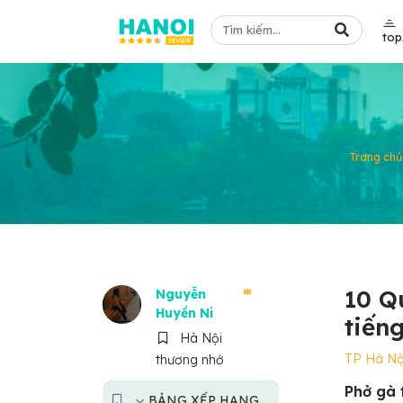
to
Trang chủ
10 Q
Nguyễn
Huyền Ni
tiến
Hà Nội
TP Hà Nộ
thương nhớ
Phở gà 
BẢNG XẾP HẠNG