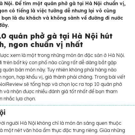
à Nội. Để tìm một quán phở gà tại Hà Nội chuẩn vị,
on có tiếng là việc tưởng dễ nhưng lại vô cùng
 bạn là du khách và không sành về đường đi nước
đây.
10 quán phở gà tại Hà Nội hút
h, ngon chuẩn vị nhất
được xem là một trong những món ăn đặc sản ở Hà Nội.
i trên bất kỳ con phố nào cũng rất dễ dàng bắt gặp
 quán bán món này. Tuy nhiên không phải hàng nào
 ngon, hợp khẩu vị, giá thành phải chăng. Trong bài viết
oiReview sẽ tổng hợp và chọn lọc ra top 10 quán phở
h và nhận được nhiều đánh giá tốt nhất để bạn tham
n nhắc lựa chọn.
ội
với người Hà Nội không chỉ là món ăn sáng quen thuộc
à một nét văn hóa ẩm thực đặc trưng riêng. Giữa những