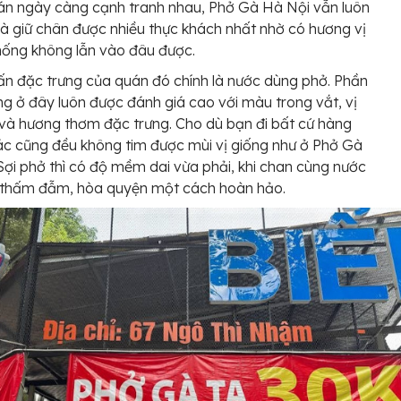
án ngày càng cạnh tranh nhau, Phở Gà Hà Nội vẫn luôn
và giữ chân được nhiều thực khách nhất nhờ có hương vị
hống không lẫn vào đâu được.
n đặc trưng của quán đó chính là nước dùng phở. Phần
g ở đây luôn được đánh giá cao với màu trong vắt, vị
à hương thơm đặc trưng. Cho dù bạn đi bất cứ hàng
c cũng đều không tim được mùi vị giống như ở Phở Gà
Sợi phở thì có độ mềm dai vừa phải, khi chan cùng nước
ì thấm đẫm, hòa quyện một cách hoàn hảo.