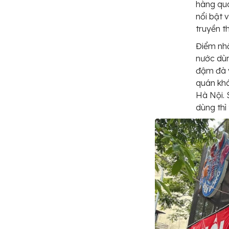
hàng qu
nổi bật 
truyền t
Điểm nhấ
nước dùn
đậm đà v
quán khá
Hà Nội. 
dùng th