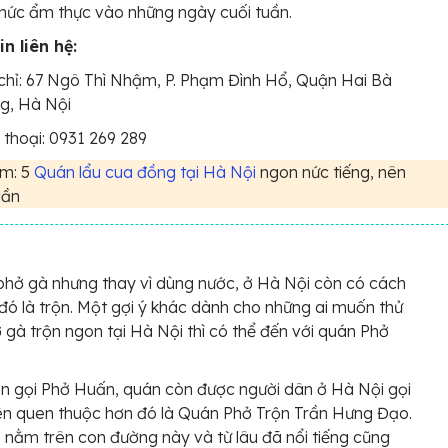
hức ẩm thực vào những ngày cuối tuần.
n liên hệ:
chỉ: 67 Ngô Thì Nhậm, P. Phạm Đình Hổ, Quận Hai Bà
g, Hà Nội
 thoại: 0931 269 289
m: 5
Quán lẩu cua đồng tại Hà Nội
ngon nức tiếng, nên
lần
phở gà nhưng thay vì dùng nước, ở Hà Nội còn có cách
đó là trộn. Một gợi ý khác dành cho những ai muốn thử
gà trộn ngon tại Hà Nội thì có thể đến với quán Phở
n gọi Phở Huấn, quán còn được người dân ở Hà Nội gọi
tên quen thuộc hơn đó là Quán Phở Trộn Trần Hưng Đạo.
 nằm trên con đường này và từ lâu đã nổi tiếng cũng