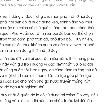
tại Hà Nội thì có thể đến với quán Phở Huấn.
 nên hương vị đặc trưng cho món phở trộn ở nơi đây
 phải nói đến đó là nước dùng kẹo, sánh vàng với mùi
 ngậy do chính cô chủ quán sáng tạo theo công thức
ại quán Phở Huấn có rất nhiều loại để bạn có thể chọn
trộn thập cẩm, phở trộn gà, phở trộn bò,… Tuy nhiên,
iến của nhiều thực khách quen và các reviewer thì phở
chính là món đáng thử nhất ở đây.
án ăn lâu đời và trải qua rất nhiều năm, thế nhưng phở
ơi này vẫn giữ trọn hương vị đặc biệt nhất. Sợi phở dai
n cùng nước sốt béo ngậy, ăn cùng từng miếng thịt gà
 và một chút rau mùi thơm. Tất cả tạo góp phần tạo
n đặc sắc cho món phở gà nước truyền thống, rất
g để bạn trải nghiệm thử.
 duy nhất ở quán đó là có sử dụng mì chính. Do vậy, nếu
dị ứng với mì chính thì nên cân nhắc trước khi đến ăn.