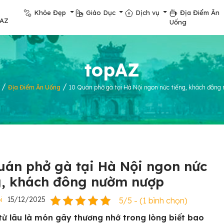
Khỏe Đẹp
Giáo Dục
Dịch vụ
Địa Điểm Ăn
pAZ
Uống
topAZ
/
/
Địa Điểm Ăn Uống
10 Quán phở gà tại Hà Nội ngon nức tiếng, khách đôn
uán phở gà tại Hà Nội ngon nức
g, khách đông nườm nượp
i
15/12/2025
5/5 - (1 bình chọn)
từ lâu là món gây thương nhớ trong lòng biết bao