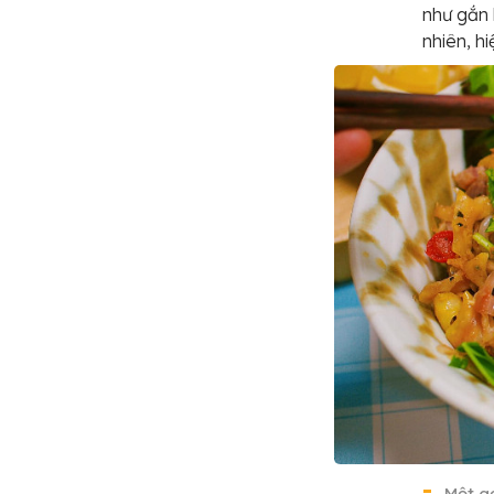
như gắn l
nhiên, h
Một g