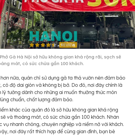
Phở Gà Hà Nội sở hữu không gian khá rộng rãi, sạch sẽ
oáng mát, có sức chứa gần 100 khách.
 hơn nữa, quán chỉ sử dụng gà ta thả vườn nên đảm bảo
t, có độ dai giòn và không bị bở. Do đó, nơi đây chính là
 lý tưởng dành cho những ai muốn thưởng thức món
đúng chuẩn, chất lượng đảm bảo.
iểm khác của quán đó là sở hữu không gian khá rộng
h sẽ và thoáng mát, có sức chứa gần 100 khách. Nhân
c vụ nhanh chóng, chuyên nghiệp và niềm nở với khách.
 vậy, nơi đây rất thích hợp để cùng gian đình, bạn bè