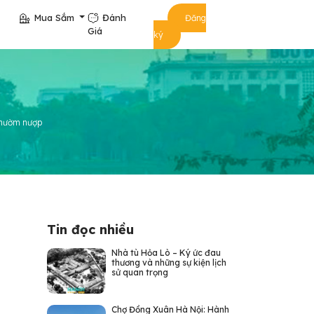
Mua Sắm
Đánh
Đăng
Giá
ký
g nườm nượp
Tin đọc nhiều
Nhà tù Hỏa Lò – Ký ức đau
thương và những sự kiện lịch
sử quan trọng
Chợ Đồng Xuân Hà Nội: Hành