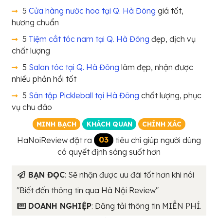
5
Cửa hàng nước hoa tại Q. Hà Đông
giá tốt,
hương chuẩn
5
Tiệm cắt tóc nam tại Q. Hà Đông
đẹp, dịch vụ
chất lượng
5
Salon tóc tại Q. Hà Đông
làm đẹp, nhận được
nhiều phản hồi tốt
5
Sân tập Pickleball tại Hà Đông
chất lượng, phục
vụ chu đáo
MINH BẠCH
KHÁCH QUAN
CHÍNH XÁC
HaNoiReview đặt ra
03
tiêu chí giúp người dùng
có quyết định sáng suốt hơn
BẠN ĐỌC
: Sẽ nhận được ưu đãi tốt hơn khi nói
"Biết đến thông tin qua Hà Nội Review"
DOANH NGHIỆP
: Đăng tải thông tin MIỄN PHÍ.