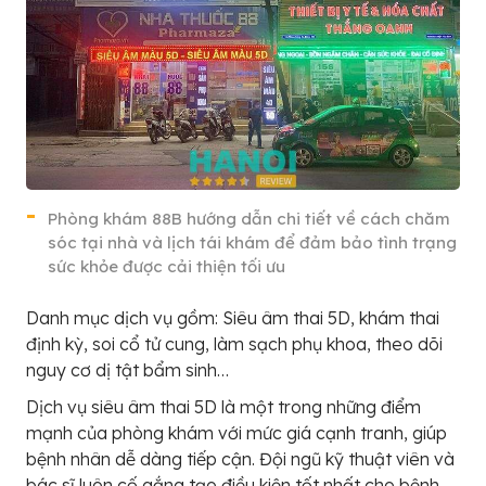
Phòng khám 88B hướng dẫn chi tiết về cách chăm
sóc tại nhà và lịch tái khám để đảm bảo tình trạng
sức khỏe được cải thiện tối ưu
Danh mục dịch vụ gồm: Siêu âm thai 5D, khám thai
định kỳ, soi cổ tử cung, làm sạch phụ khoa, theo dõi
nguy cơ dị tật bẩm sinh…
Dịch vụ siêu âm thai 5D là một trong những điểm
mạnh của phòng khám với mức giá cạnh tranh, giúp
bệnh nhân dễ dàng tiếp cận. Đội ngũ kỹ thuật viên và
bác sĩ luôn cố gắng tạo điều kiện tốt nhất cho bệnh