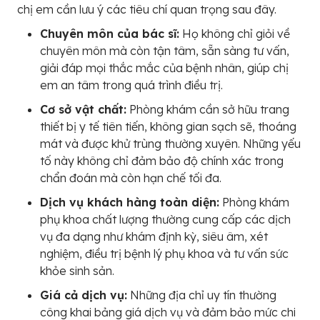
chị em cần lưu ý các tiêu chí quan trọng sau đây.
Chuyên môn của bác sĩ:
Họ không chỉ giỏi về
chuyên môn mà còn tận tâm, sẵn sàng tư vấn,
giải đáp mọi thắc mắc của bệnh nhân, giúp chị
em an tâm trong quá trình điều trị.
Cơ sở vật chất:
Phòng khám cần sở hữu trang
thiết bị y tế tiên tiến, không gian sạch sẽ, thoáng
mát và được khử trùng thường xuyên. Những yếu
tố này không chỉ đảm bảo độ chính xác trong
chẩn đoán mà còn hạn chế tối đa.
Dịch vụ khách hàng toàn diện:
Phòng khám
phụ khoa chất lượng thường cung cấp các dịch
vụ đa dạng như khám định kỳ, siêu âm, xét
nghiệm, điều trị bệnh lý phụ khoa và tư vấn sức
khỏe sinh sản.
Giá cả dịch vụ:
Những địa chỉ uy tín thường
công khai bảng giá dịch vụ và đảm bảo mức chi