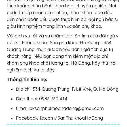
trình khám chữa bệnh khoa học, chuyên nghiệp. Mọi
bước từ tiếp nhận bệnh nhân, thăm khám ban đầu
đến chẩn đoán đều được thực hiện bởi đội ngũ bác sĩ
giàu kinh nghiệm trong lĩnh vực sản phụ khoa.
Với dịch vụ tốt và sự chăm sóc tận tình của đội ngũ y
bác sĩ, Phòng khám Sản phụ khoa Hà Đông – 334
Quang Trung nhận được nhiều đánh giá tích cực từ
khách hàng. Nếu bạn đang tìm kiếm một địa chỉ
khám phụ khoa chất lượng tại Hà Đông, hãy thử trải
nghiệm dịch vụ tại đây.
Thông tin liên hệ:
Địa chỉ: 334 Quang Trung, P. Lê Khê, Q. Hà Đông
Điện thoại: 0983 730 414
Email: pksanphukhoahadong@gmail.com
Facebook: fb.com/SanPhuKhoaHaDong