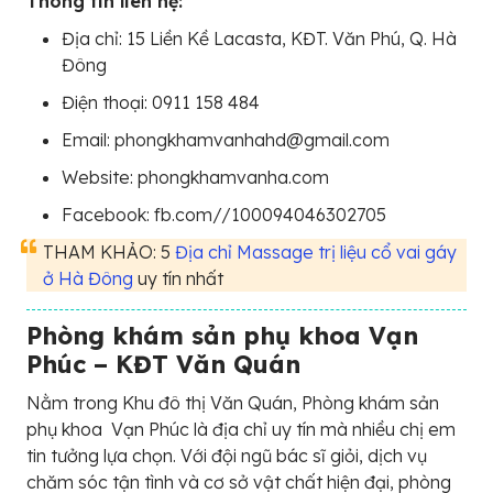
Thông tin liên hệ:
Địa chỉ: 15 Liền Kề Lacasta, KĐT. Văn Phú, Q. Hà
Đông
Điện thoại: 0911 158 484
Email: phongkhamvanhahd@gmail.com
Website: phongkhamvanha.com
Facebook: fb.com//100094046302705
THAM KHẢO: 5
Địa chỉ Massage trị liệu cổ vai gáy
ở Hà Đông
uy tín nhất
Phòng khám sản phụ khoa Vạn
Phúc – KĐT Văn Quán
Nằm trong Khu đô thị Văn Quán, Phòng khám sản
phụ khoa Vạn Phúc là địa chỉ uy tín mà nhiều chị em
tin tưởng lựa chọn. Với đội ngũ bác sĩ giỏi, dịch vụ
chăm sóc tận tình và cơ sở vật chất hiện đại, phòng