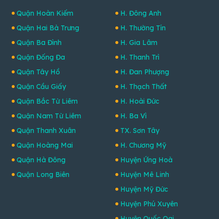
Quận Hoàn Kiếm
H. Đông Anh
Quận Hai Bà Trưng
H. Thường Tín
Quận Ba Đình
H. Gia Lâm
Quận Đống Đa
H. Thanh Trì
Quận Tây Hồ
H. Đan Phượng
Quận Cầu Giấy
H. Thạch Thất
Quận Bắc Từ Liêm
H. Hoài Đức
Quận Nam Từ Liêm
H. Ba Vì
Quận Thanh Xuân
TX. Sơn Tây
Quận Hoàng Mai
H. Chương Mỹ
Quận Hà Đông
Huyện Ứng Hoà
Quận Long Biên
Huyện Mê Linh
Huyện Mỹ Đức
Huyện Phú Xuyên
Huyện Quốc Oai