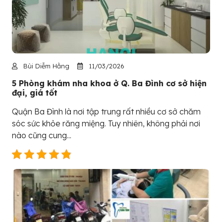
Bùi Diễm Hằng
11/03/2026
5 Phòng khám nha khoa ở Q. Ba Đình cơ sở hiện
đại, giá tốt
Quận Ba Đình là nơi tập trung rất nhiều cơ sở chăm
sóc sức khỏe răng miệng. Tuy nhiên, không phải nơi
nào cũng cung...