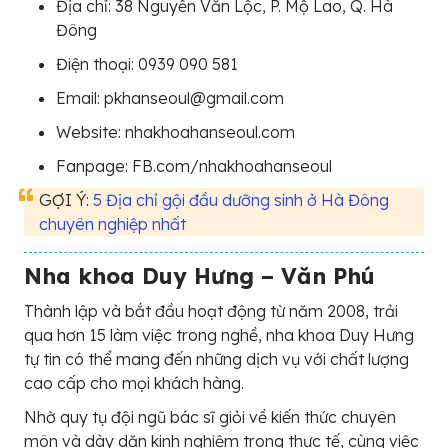
Địa chỉ: 38 Nguyễn Văn Lộc, P. Mộ Lao, Q. Hà
Đông
Điện thoại: 0939 090 581
Email: pkhanseoul@gmail.com
Website: nhakhoahanseoul.com
Fanpage: FB.com/nhakhoahanseoul
GỢI Ý:
5 Địa chỉ gội đầu dưỡng sinh ở Hà Đông
chuyên nghiệp nhất
Nha khoa Duy Hưng – Văn Phú
Thành lập và bắt đầu hoạt động từ năm 2008, trải
qua hơn 15 làm việc trong nghề, nha khoa Duy Hưng
tự tin có thể mang đến những dịch vụ với chất lượng
cao cấp cho mọi khách hàng.
Nhờ quy tụ đội ngũ bác sĩ giỏi về kiến thức chuyên
môn và dày dặn kinh nghiệm trong thực tế, cùng việc