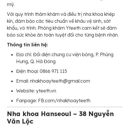
mỹ.
Với quy trình thăm khám và điều trị nha khoa khép
kín, đảm bảo các tiêu chuẩn về khâu vệ sinh, sát
khẩu, vô trình. Phòng khám Yteeth cam kết sẽ đảm
bảo sức khỏe ăn toàn tuyệt đối cho từng bệnh nhân.
Thông tin liên hệ:
Địa chỉ: Đối diện chung cư viện bỏng, P. Phùng
Hưng, Q. Hà Đông
Điện thoại: 0866 971 115
Email: nhakhoayteeth@gmail.com
Website: yteeth.vn
Fanpage: FB.com/nhakhoayteeth
Nha khoa Hanseoul – 38 Nguyễn
Văn Lộc