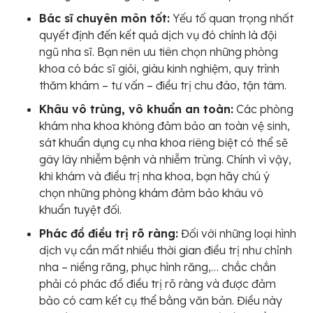
Bác sĩ chuyên môn tốt:
Yếu tố quan trọng nhất
quyết định đến kết quả dịch vụ đó chính là đội
ngũ nha sĩ. Bạn nên ưu tiên chọn những phòng
khoa có bác sĩ giỏi, giàu kinh nghiệm, quy trình
thăm khám – tư vấn – điều trị chu đáo, tận tâm.
Khâu vô trùng, vô khuẩn an toàn:
Các phòng
khám nha khoa không đảm bảo an toàn vệ sinh,
sát khuẩn dụng cụ nha khoa riêng biệt có thể sẽ
gây lây nhiễm bệnh và nhiễm trùng. Chính vì vậy,
khi khám và điều trị nha khoa, bạn hãy chú ý
chọn những phòng khám đảm bảo khâu vô
khuẩn tuyệt đối.
Phác đồ điều trị rõ ràng:
Đối với những loại hình
dịch vụ cần mất nhiều thời gian điều trị như chỉnh
nha – niềng răng, phục hình răng,… chắc chắn
phải có phác đồ điều trị rõ ràng và được đảm
bảo có cam kết cụ thể bằng văn bản. Điều này