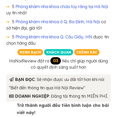
5
Phòng khám nha khoa chữa tủy răng tại Hà Nội
uy tín nhất
5
Phòng khám nha khoa ở Q. Ba Đình, Hà Nội
cơ
sở hiện đại, giá tốt
5
Phòng khám nha khoa Q. Cầu Giấy, HN
được tin
chọn hàng đầu
MINH BẠCH
KHÁCH QUAN
CHÍNH XÁC
HaNoiReview đặt ra
03
tiêu chí giúp người dùng
có quyết định sáng suốt hơn
BẠN ĐỌC
: Sẽ nhận được ưu đãi tốt hơn khi nói
"Biết đến thông tin qua Hà Nội Review"
DOANH NGHIỆP
: Đăng tải thông tin MIỄN PHÍ.
Trở thành người đầu tiên bình luận cho bài
viết này!