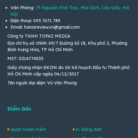
Văn Phòng:
79 Nguyễn Khả Trạc, Mai Dịch, Cầu Giấy, Hà
Nội
Điện thoại: 093 7671 789
Email: hanoireview.vn@gmail.com
Công ty TNHH TOPAZ MEDIA
Địa chỉ trụ sở chính: 69/7 Đường Số 18, Khu phố 2, Phường
Bình Hưng Hòa, TP Hồ Chí Minh
MST: 0314774533
Giấy chứng nhận ĐKDN do Sở Kế hoạch Đầu tư Thành phố
Hồ Chí Minh cấp ngày 06/12/2017
Tên người đại diện: Vũ Văn Phong
Điểm Đến
Quận Hoàn Kiếm
H. Đông Anh