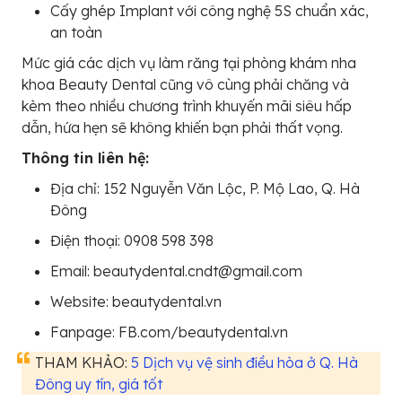
Cấy ghép Implant với công nghệ 5S chuẩn xác,
an toàn
Mức giá các dịch vụ làm răng tại phòng khám nha
khoa Beauty Dental cũng vô cùng phải chăng và
kèm theo nhiều chương trình khuyến mãi siêu hấp
dẫn, hứa hẹn sẽ không khiến bạn phải thất vọng.
Thông tin liên hệ:
Địa chỉ: 152 Nguyễn Văn Lộc, P. Mộ Lao, Q. Hà
Đông
Điện thoại: 0908 598 398
Email: beautydental.cndt@gmail.com
Website: beautydental.vn
Fanpage: FB.com/beautydental.vn
THAM KHẢO:
5 Dịch vụ vệ sinh điều hòa ở Q. Hà
Đông uy tín, giá tốt