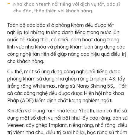
Nha khoa Yteeth nổi tiếng với dịch vụ tốt, bác sĩ
chu đáo, thân thiện với khách hàng.
Toàn bộ các bác sĩ ở phòng khám đều được tốt
nghiệp tại những trường danh tiếng trong nước lẫn
quốc tế. Đồng thời, có nhiều năm hoạt động trong
lĩnh vực nha khòa và phòng khám luôn ứng dụng các
công nghệ tân tiến để giúp nâng cao hiệu quả điều trị
cho khách hàng.
Cụ thể, một số ứng dụng công nghệ nổi tiếng được
phòng khám sử dụng như ghép răng Implant 4S, tẩy
trắng răng Whitemax, răng sứ Nano Shining 5S,… Tất
cả các công nghệ đều được được Hiện hội nha khoa
Pháp (ADF) kiểm định chất lượng nghiêm ngặt.
Khi đến với trung tâm nha khoa Yteeth, bạn có thể sử
dụng một số dịch vụ nổi bật như: lấy cao răng, dán sứ
Veneer, cấy ghép Implant, niềng răng, nhổ răng, điều
trị viêm nha chu, điều trị cười hở lợi, bọc răng sứ thẩm