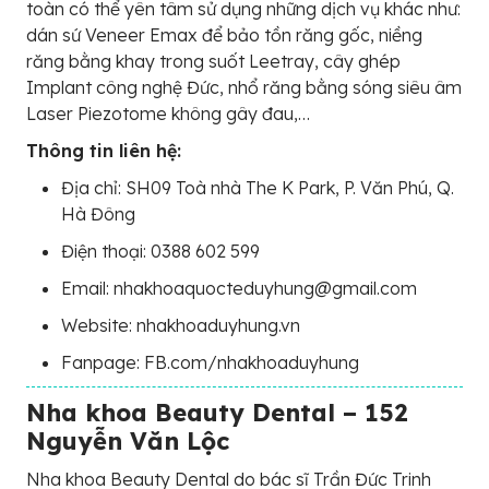
toàn có thể yên tâm sử dụng những dịch vụ khác như:
dán sứ Veneer Emax để bảo tồn răng gốc, niềng
răng bằng khay trong suốt Leetray, cây ghép
Implant công nghệ Đức, nhổ răng bằng sóng siêu âm
Laser Piezotome không gây đau,…
Thông tin liên hệ:
Địa chỉ: SH09 Toà nhà The K Park, P. Văn Phú, Q.
Hà Đông
Điện thoại: 0388 602 599
Email: nhakhoaquocteduyhung@gmail.com
Website: nhakhoaduyhung.vn
Fanpage: FB.com/nhakhoaduyhung
Nha khoa Beauty Dental – 152
Nguyễn Văn Lộc
Nha khoa Beauty Dental do bác sĩ Trần Đức Trinh