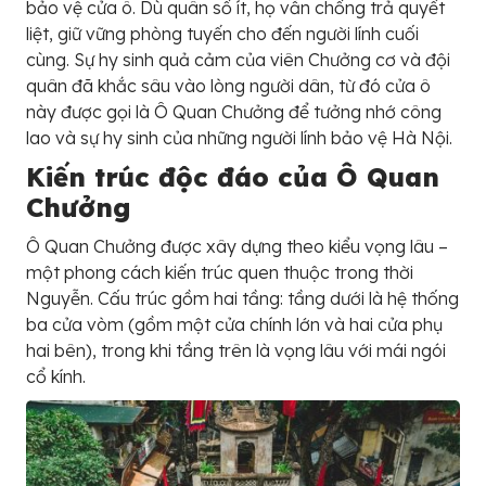
bảo vệ cửa ô. Dù quân số ít, họ vẫn chống trả quyết
liệt, giữ vững phòng tuyến cho đến người lính cuối
cùng. Sự hy sinh quả cảm của viên Chưởng cơ và đội
quân đã khắc sâu vào lòng người dân, từ đó cửa ô
này được gọi là Ô Quan Chưởng để tưởng nhớ công
lao và sự hy sinh của những người lính bảo vệ Hà Nội.
Kiến trúc độc đáo của Ô Quan
Chưởng
Ô Quan Chưởng được xây dựng theo kiểu vọng lâu –
một phong cách kiến trúc quen thuộc trong thời
Nguyễn. Cấu trúc gồm hai tầng: tầng dưới là hệ thống
ba cửa vòm (gồm một cửa chính lớn và hai cửa phụ
hai bên), trong khi tầng trên là vọng lâu với mái ngói
cổ kính.