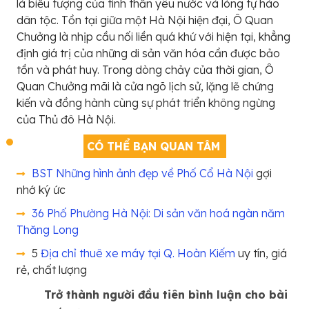
là biểu tượng của tinh thần yêu nước và lòng tự hào
dân tộc. Tồn tại giữa một Hà Nội hiện đại, Ô Quan
Chưởng là nhịp cầu nối liền quá khứ với hiện tại, khẳng
định giá trị của những di sản văn hóa cần được bảo
tồn và phát huy. Trong dòng chảy của thời gian, Ô
Quan Chưởng mãi là cửa ngõ lịch sử, lặng lẽ chứng
kiến và đồng hành cùng sự phát triển không ngừng
của Thủ đô Hà Nội.
CÓ THỂ BẠN QUAN TÂM
BST Những hình ảnh đẹp về Phố Cổ Hà Nội
gợi
nhớ ký ức
36 Phố Phường Hà Nội: Di sản văn hoá ngàn năm
Thăng Long
5
Địa chỉ thuê xe máy tại Q. Hoàn Kiếm
uy tín, giá
rẻ, chất lượng
Trở thành người đầu tiên bình luận cho bài