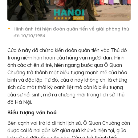
Hình ảnh tái hiện đoàn quân tiến về giải phóng thủ
đô 10/10/1954
Cửa ô này đã chứng kiến đoàn quân tiến vào Thủ đô
trong niềm hân hoan của hàng vạn người dân. Hình
ảnh các chiến sĩ trẻ, hiên ngang bước qua Ô Quan
Chưởng trở thành một biểu tượng mạnh mẽ của hòa
bình và độc lập. Từ đó, cửa ô này không chỉ là chứng
tích của một thời kỳ oanh liệt mà còn là biểu tượng
của sự hồi sinh, mở ra chương mới trong lịch sử Thủ
đô Hà Nội.
Biểu tượng văn hoá
Bên cạnh vai trò là di tích lịch sử, Ô Quan Chưởng còn
được coi là nơi gắn kết giữa quá khứ và hiện tại, giữa
lịch sử và đời sống văn hóa. Cửa ô trở thành biểu