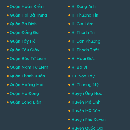
Quận Hoàn Kiếm
H. Đông Anh
Quận Hai Bà Trưng
H. Thường Tín
Quận Ba Đình
H. Gia Lâm
Quận Đống Đa
H. Thanh Trì
Quận Tây Hồ
H. Đan Phượng
Quận Cầu Giấy
H. Thạch Thất
Quận Bắc Từ Liêm
H. Hoài Đức
Quận Nam Từ Liêm
H. Ba Vì
Quận Thanh Xuân
TX. Sơn Tây
Quận Hoàng Mai
H. Chương Mỹ
Quận Hà Đông
Huyện Ứng Hoà
Quận Long Biên
Huyện Mê Linh
Huyện Mỹ Đức
Huyện Phú Xuyên
Huyện Quốc Oai