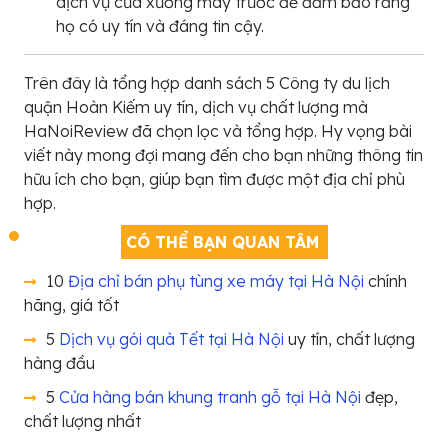
dịch vụ của xưởng may trước để đảm bảo rằng
họ có uy tín và đáng tin cậy.
Trên đây là tổng hợp danh sách 5 Công ty du lịch
quận Hoàn Kiếm uy tín, dịch vụ chất lượng mà
HaNoiReview đã chọn lọc và tổng hợp. Hy vọng bài
viết này mong đợi mang đến cho bạn những thông tin
hữu ích cho bạn, giúp bạn tìm được một địa chỉ phù
hợp.
CÓ THỂ BẠN QUAN TÂM
10
Địa chỉ bán phụ tùng xe máy tại Hà Nội
chính
hãng, giá tốt
5
Dịch vụ gói quà Tết tại Hà Nội
uy tín, chất lượng
hàng đầu
5
Cửa hàng bán khung tranh gỗ tại Hà Nội
đẹp,
chất lượng nhất