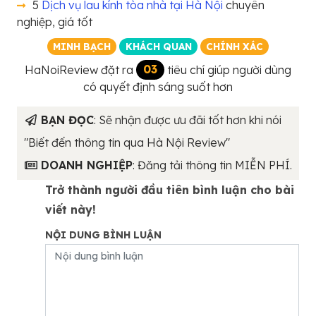
5
Dịch vụ lau kính tòa nhà tại Hà Nội
chuyên
nghiệp, giá tốt
MINH BẠCH
KHÁCH QUAN
CHÍNH XÁC
HaNoiReview đặt ra
03
tiêu chí giúp người dùng
có quyết định sáng suốt hơn
BẠN ĐỌC
: Sẽ nhận được ưu đãi tốt hơn khi nói
"Biết đến thông tin qua Hà Nội Review"
DOANH NGHIỆP
: Đăng tải thông tin MIỄN PHÍ.
Trở thành người đầu tiên bình luận cho bài
viết này!
NỘI DUNG BÌNH LUẬN