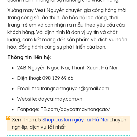
Xưởng may Vest Nguyễn chuyên gia công hàng thời
trang công sở, áo thun, áo bảo hộ lao động, thời
trang trẻ em và còn nhận ra mẫu theo yêu cầu của
khách hàng. Với định hình là đơn vị uy tín và chất
lượng, cam kết mang đến sản phẩm và dịch vụ hoàn
hảo, đồng hành cùng sự phát triển của bạn.
Thông tin liên hệ:
24B Nguyễn Ngọc Nại, Thanh Xuân, Hà Nội
Điện thoại: 098 129 69 66
Email: thoitrangnamnguyen@gmail.com
Website: daycatmay.com.vn
Fanpage: FB.com/daycatmaynangcao/
Xem thêm: 5
Shop custom giày tại Hà Nội
chuyên
nghiệp, dịch vụ tốt nhất