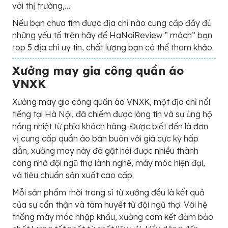
với thị trường,…
Nếu bạn chưa tìm được địa chỉ nào cung cấp đầy đủ
những yếu tố trên hãy để HaNoiReview ” mách” bạn
top 5 địa chỉ uy tín, chất lượng bạn có thể tham khảo.
Xưởng may gia công quần áo
VNXK
Xưởng may gia công quần áo VNXK, một địa chỉ nổi
tiếng tại Hà Nội, đã chiếm được lòng tin và sự ủng hộ
nồng nhiệt từ phía khách hàng. Được biết đến là đơn
vị cung cấp quần áo bán buôn với giá cực kỳ hấp
dẫn, xưởng may này đã gặt hái được nhiều thành
công nhờ đội ngũ thợ lành nghề, máy móc hiện đại,
và tiêu chuẩn sản xuất cao cấp.
Mỗi sản phẩm thời trang sỉ từ xưởng đều là kết quả
của sự cẩn thận và tâm huyết từ đội ngũ thợ. Với hệ
thống máy móc nhập khẩu, xưởng cam kết đảm bảo