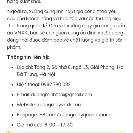
hàng xuất khẩu.
Ngoài ra, xưởng cũng linh hoạt gia công theo yêu
cầu của khách hàng và hợp tác với các thương hiệu
thời trang quốc tế. Đến với xưởng may gia công quần
áo VNXK, bạn sẽ có nguồn cung ổn định và đa dạng,
đồng thời được đảm bảo về chất lượng và giá trị sản
phẩm.
Thông tin liên hệ:
Địa chỉ: Tầng 2, Số nhà 8, ngõ 13, Giải Phóng, Hai
Bà Trưng, Hà Nội
Điện thoại: 0982 790 082
Email: duongminhthai@gmail.com
Website: xuongmayvnxk.com
Fanpage: FB.com/xuongmayquanaohanoi
Giờ mở cửa: 8: 00 – 17: 30