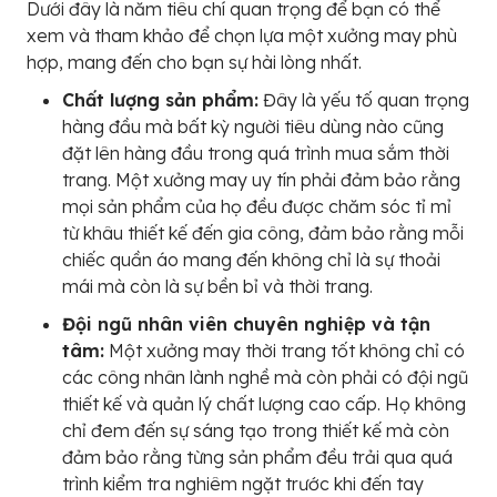
Dưới đây là năm tiêu chí quan trọng để bạn có thể
xem và tham khảo để chọn lựa một xưởng may phù
hợp, mang đến cho bạn sự hài lòng nhất.
Chất lượng sản phẩm:
Đây là yếu tố quan trọng
hàng đầu mà bất kỳ người tiêu dùng nào cũng
đặt lên hàng đầu trong quá trình mua sắm thời
trang. Một xưởng may uy tín phải đảm bảo rằng
mọi sản phẩm của họ đều được chăm sóc tỉ mỉ
từ khâu thiết kế đến gia công, đảm bảo rằng mỗi
chiếc quần áo mang đến không chỉ là sự thoải
mái mà còn là sự bền bỉ và thời trang.
Đội ngũ nhân viên chuyên nghiệp và tận
tâm:
Một xưởng may thời trang tốt không chỉ có
các công nhân lành nghề mà còn phải có đội ngũ
thiết kế và quản lý chất lượng cao cấp. Họ không
chỉ đem đến sự sáng tạo trong thiết kế mà còn
đảm bảo rằng từng sản phẩm đều trải qua quá
trình kiểm tra nghiêm ngặt trước khi đến tay