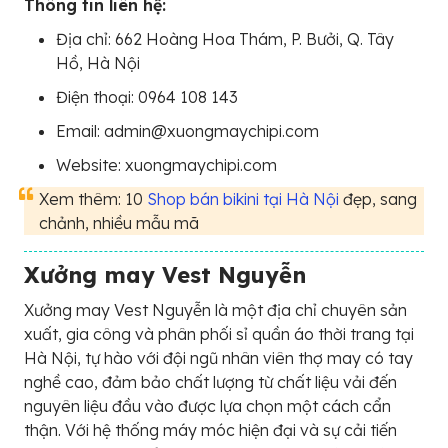
Thông tin liên hệ:
Địa chỉ: 662 Hoàng Hoa Thám, P. Bưởi, Q. Tây
Hồ, Hà Nội
Điện thoại: 0964 108 143
Email: admin@xuongmaychipi.com
Website: xuongmaychipi.com
Xem thêm: 10
Shop bán bikini tại Hà Nội
đẹp, sang
chảnh, nhiều mẫu mã
Xưởng may Vest Nguyễn
Xưởng may Vest Nguyễn là một địa chỉ chuyên sản
xuất, gia công và phân phối sỉ quần áo thời trang tại
Hà Nội, tự hào với đội ngũ nhân viên thợ may có tay
nghề cao, đảm bảo chất lượng từ chất liệu vải đến
nguyên liệu đầu vào được lựa chọn một cách cẩn
thận. Với hệ thống máy móc hiện đại và sự cải tiến