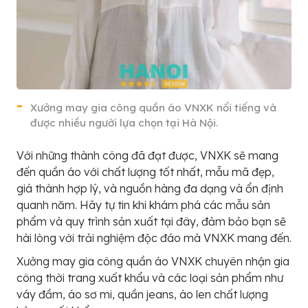
Xưởng may gia công quần áo VNXK nổi tiếng và
được nhiều người lựa chọn tại Hà Nội.
Với những thành công đã đạt được, VNXK sẽ mang
đến quần áo với chất lượng tốt nhất, mẫu mã đẹp,
giá thành hợp lý, và nguồn hàng đa dạng và ổn định
quanh năm. Hãy tự tin khi khám phá các mẫu sản
phẩm và quy trình sản xuất tại đây, đảm bảo bạn sẽ
hài lòng với trải nghiệm độc đáo mà VNXK mang đến.
Xưởng may gia công quần áo VNXK chuyên nhận gia
công thời trang xuất khẩu và các loại sản phẩm như
váy đầm, áo sơ mi, quần jeans, áo len chất lượng