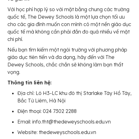
Với học phí hợp lý so với mặt bằng chung các trường
quốc tế, The Dewey Schools là một lựa chọn tối ưu
cho các gia đình muốn con mình có một nền giáo dục
quốc tế mà không cần phải đắn đo quá nhiều về mặt
chi phí.
Nếu bạn tìm kiếm một ngôi trường với phương pháp
giáo dục tiên tiến và đa dạng, hãy đến với The
Dewey Schools, chắc chắn sẽ không làm bạn thất
vọng.
Thông tin liên hệ:
Địa chỉ: Lô H3-LC khu đô thị Starlake Tây Hồ Tây,
Bắc Từ Liêm, Hà Nội
Điện thoại: 024 7302 2288
Email: info.tht@thedeweyschools.edu.vn
Website: thedeweyschools.edu.vn