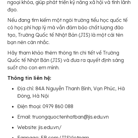
ngoại khóa, giúp phát triển kỹ năng xã hội và tính lãnh
đạo.
Nếu đang tìm kiếm một ngôi trường tiểu học quốc tế
có học phí hợp lý mà vẫn đảm bảo chất lượng đào
tạo, Trường Quốc tế Nhật Bản (JIS) là một cái tên
bạn nên cân nhắc.
Hãy tham khảo thêm thông tin chi tiết về Trường
Quốc tế Nhật Bản (JIS) và đưa ra quyết định sáng
suốt cho con em mình.
Thông tin liên hệ:
Địa chỉ: 84A Nguyễn Thanh Bình, Vạn Phúc, Hà
Đông, Hà Nội
Điện thoại: 0979 860 088
Email: truongquoctenhatban@jis.edu.vn
Website: jis.edu.vn/
Fanpage: FB.com/JISVietnam