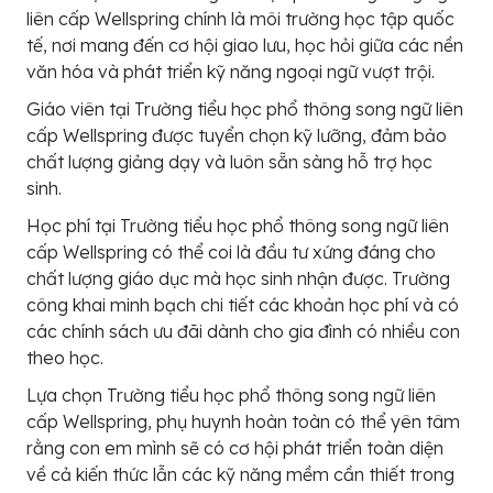
liên cấp Wellspring chính là môi trường học tập quốc
tế, nơi mang đến cơ hội giao lưu, học hỏi giữa các nền
văn hóa và phát triển kỹ năng ngoại ngữ vượt trội.
Giáo viên tại Trường tiểu học phổ thông song ngữ liên
cấp Wellspring được tuyển chọn kỹ lưỡng, đảm bảo
chất lượng giảng dạy và luôn sẵn sàng hỗ trợ học
sinh.
Học phí tại Trường tiểu học phổ thông song ngữ liên
cấp Wellspring có thể coi là đầu tư xứng đáng cho
chất lượng giáo dục mà học sinh nhận được. Trường
công khai minh bạch chi tiết các khoản học phí và có
các chính sách ưu đãi dành cho gia đình có nhiều con
theo học.
Lựa chọn Trường tiểu học phổ thông song ngữ liên
cấp Wellspring, phụ huynh hoàn toàn có thể yên tâm
rằng con em mình sẽ có cơ hội phát triển toàn diện
về cả kiến thức lẫn các kỹ năng mềm cần thiết trong