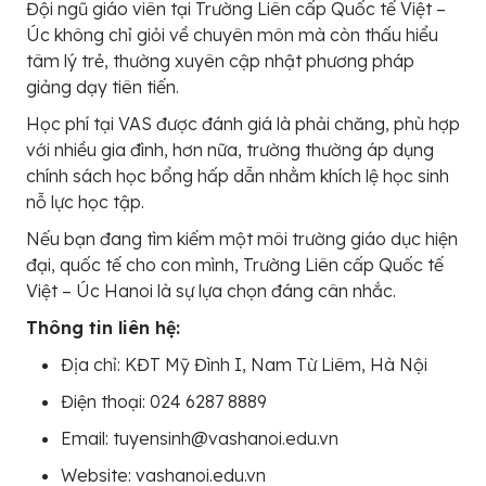
Đội ngũ giáo viên tại Trường Liên cấp Quốc tế Việt –
Úc không chỉ giỏi về chuyên môn mà còn thấu hiểu
tâm lý trẻ, thường xuyên cập nhật phương pháp
giảng dạy tiên tiến.
Học phí tại VAS được đánh giá là phải chăng, phù hợp
với nhiều gia đình, hơn nữa, trường thường áp dụng
chính sách học bổng hấp dẫn nhằm khích lệ học sinh
nỗ lực học tập.
Nếu bạn đang tìm kiếm một môi trường giáo dục hiện
đại, quốc tế cho con mình, Trường Liên cấp Quốc tế
Việt – Úc Hanoi là sự lựa chọn đáng cân nhắc.
Thông tin liên hệ:
Địa chỉ: KĐT Mỹ Đình I, Nam Từ Liêm, Hà Nội
Điện thoại: 024 6287 8889
Email: tuyensinh@vashanoi.edu.vn
Website: vashanoi.edu.vn