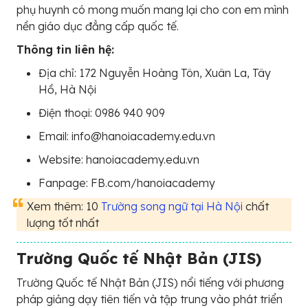
phụ huynh có mong muốn mang lại cho con em mình
nền giáo dục đẳng cấp quốc tế.
Thông tin liên hệ:
Địa chỉ: 172 Nguyễn Hoàng Tôn, Xuân La, Tây
Hồ, Hà Nội
Điện thoại: 0986 940 909
Email: info@hanoiacademy.edu.vn
Website: hanoiacademy.edu.vn
Fanpage: FB.com/hanoiacademy
Xem thêm: 10
Trường song ngữ tại Hà Nội
chất
lượng tốt nhất
Trường Quốc tế Nhật Bản (JIS)
Trường Quốc tế Nhật Bản (JIS) nổi tiếng với phương
pháp giảng dạy tiên tiến và tập trung vào phát triển