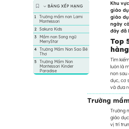
Khu vực
BẢNG XẾP HẠNG
giáo dụ
Trường mầm non Lami
giáo dụ
Montessori
ngày cà
Sakura Kids
đây đã 
Mầm non Song ngữ
Top 
MerryStar
hàng
Trường Mầm Non Sao Bé
Thơ
Tìm kiế
Trường Mầm Non
Montessori Kinder
luôn là
Paradise
non sau 
dục, cơ 
và đưa r
Trường mầm 
Trường 
giáo dục
vị trí t