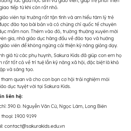
tương tác giữa học sinh và giáo viên, giúp trẻ phát triển
iao tiếp từ khi còn rất nhỏ.
giáo viên tại trường rất tận tình và am hiểu tâm lý trẻ
được đào tạo bài bản và có chứng chỉ quốc tế chuyên
 dục mầm non. Thêm vào đó, trường thường xuyên mời
ên gia, nhà giáo dục hàng đầu về đào tạo và hướng
giáo viên để không ngừng cải thiện kỹ năng giảng dạy.
h giá từ các phụ huynh, Sakura Kids đã giúp con em họ
n rất tốt cả về trí tuệ lẫn kỹ năng xã hội, đặc biệt là khả
lập và sáng tạo.
tham quan và cho con bạn cơ hội trải nghiệm môi
iáo dục tuyệt vời tại Sakura Kids.
n liên hệ:
chỉ: 390 Đ. Nguyễn Văn Cừ, Ngọc Lâm, Long Biên
 thoại:
1900 9199
l: contact@sakurakids.edu.vn