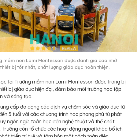
g mầm non Lami Montessori được đánh giá cao nhờ
thiết bị tốt nhất, chất lượng giáo dục hoàn thiện.
học tại Trường mầm non Lami Montessori được trang bị
hiết bị giáo dục hiện đại, đảm bảo môi trường học tập
ện và sáng tạo.
ung cấp đa dạng các dịch vụ chăm sóc và giáo dục từ
đến 5 tuổi với các chương trình học phong phú từ phát
 duy ngôn ngữ, toán học đến nghệ thuật và thể chất.
, trường còn tổ chức các hoạt động ngoại khóa bổ ích
 phát triển trí tuệ và tâm hồn một cách toàn diện.