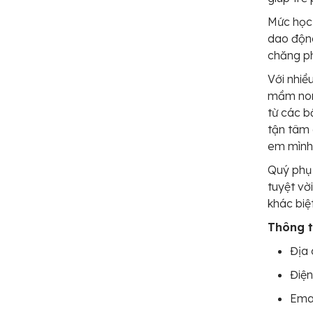
Mức học 
dao động
chăng ph
Với nhiề
mầm non 
từ các b
tận tâm 
em mình 
Quý phụ 
tuyệt vờ
khác biệt
Thông ti
Địa 
Điện
Ema