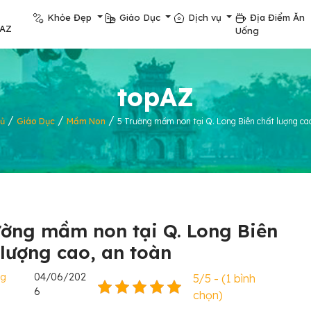
Khỏe Đẹp
Giáo Dục
Dịch vụ
Địa Điểm Ăn
pAZ
Uống
topAZ
/
/
/
ủ
Giáo Dục
Mầm Non
5 Trường mầm non tại Q. Long Biên chất lượng ca
ường mầm non tại Q. Long Biên
 lượng cao, an toàn
ng
04/06/202
5/5 - (1 bình
6
chọn)