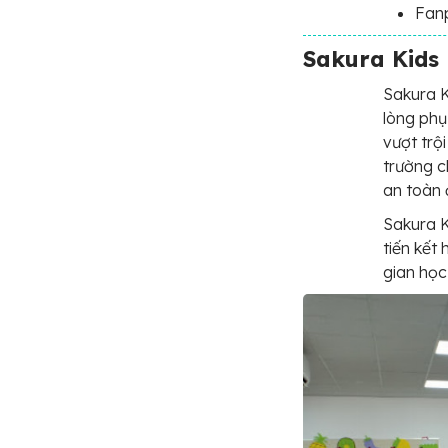
Fan
Sakura Kids
Sakura K
lòng phụ
vượt trộ
trường ch
an toàn đ
Sakura K
tiến kết
gian học