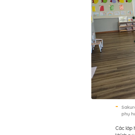
Sakur
phụ h
Các lớp 