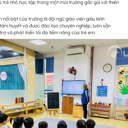
p trẻ nhỏ học tập trong một môi trường gần gũi với thiên
 nổi bật của trường là đội ngũ giáo viên giàu kinh
tâm huyết và được đào tạo chuyên nghiệp, luôn sẵn
trợ và phát triển tối đa tiềm năng của trẻ em.