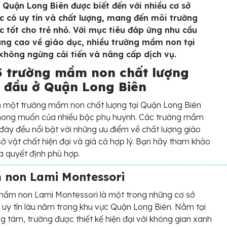
 Quận Long Biên được biết đến với nhiều cơ sở
c có uy tín và chất lượng, mang đến môi trường
c tốt cho trẻ nhỏ. Với mục tiêu đáp ứng nhu cầu
ng cao về giáo dục, nhiều trường mầm non tại
không ngừng cải tiến và nâng cấp dịch vụ.
5 trường mầm non chất lượng
 đầu ở Quận Long Biên
m một trường mầm non chất lượng tại Quận Long Biên
 mong muốn của nhiều bậc phụ huynh. Các trường mầm
đây đều nổi bật với những ưu điểm về chất lượng giáo
sở vật chất hiện đại và giá cả hợp lý. Bạn hãy tham khảo
a quyết định phù hợp.
non Lami Montessori
mầm non Lami Montessori là một trong những cơ sở
 uy tín lâu năm trong khu vực Quận Long Biên. Nằm tại
rung tâm, trường được thiết kế hiện đại với không gian xanh