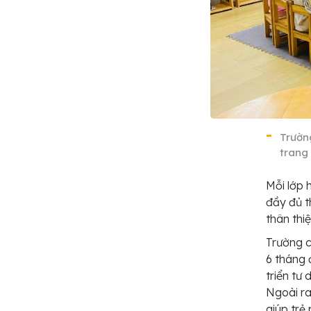
Trườn
trang 
Mỗi lớp 
đầy đủ t
thân thi
Trường c
6 tháng 
triển tư
Ngoài ra
giúp trẻ