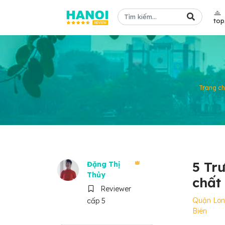
to
Trang ch
5 Tr
Đặng Thị
Thủy
chất
Reviewer
Quận Lo
cấp 5
Biên