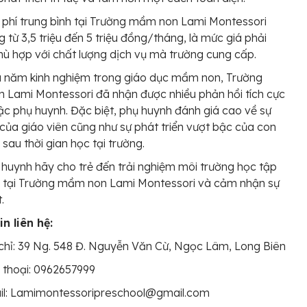
phí trung bình tại Trường mầm non Lami Montessori
 từ 3,5 triệu đến 5 triệu đồng/tháng, là mức giá phải
ù hợp với chất lượng dịch vụ mà trường cung cấp.
u năm kinh nghiệm trong giáo dục mầm non, Trường
Lami Montessori đã nhận được nhiều phản hồi tích cực
ậc phụ huynh. Đặc biệt, phụ huynh đánh giá cao về sự
của giáo viên cũng như sự phát triển vượt bậc của con
sau thời gian học tại trường.
huynh hãy cho trẻ đến trải nghiệm môi trường học tập
i tại Trường mầm non Lami Montessori và cảm nhận sự
.
n liên hệ:
chỉ: 39 Ng. 548 Đ. Nguyễn Văn Cừ, Ngọc Lâm, Long Biên
 thoại: 0962657999
il: Lamimontessoripreschool@gmail.com