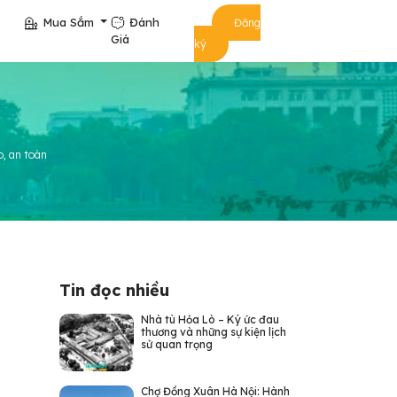
Mua Sắm
Đánh
Đăng
Giá
ký
o, an toàn
Tin đọc nhiều
Nhà tù Hỏa Lò – Ký ức đau
thương và những sự kiện lịch
sử quan trọng
Chợ Đồng Xuân Hà Nội: Hành