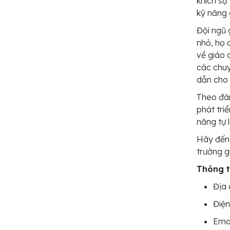
khích sự 
kỹ năng g
Đội ngũ 
nhỏ, họ 
về giáo
các chuy
dẫn cho 
Theo đán
phát triể
năng tự 
Hãy đến 
trường g
Thông ti
Địa 
Điện
Emai