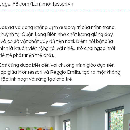
page: FB.com/Lamimontessori.vn
ids đã và đang khẳng định được vị trí của mình trong
 huynh tại Quận Long Biên nhờ chất lượng giảng dạy
i và cơ sở vật chất đầy đủ tiện nghi. Điểm nổi bật của
ính là khuôn viên rộng rãi với nhiều trò chơi ngoài trời
ể trẻ phát triển thể chất.
ids cũng được biết đến với chương trình giáo dục tiên
 hợp giữa Montessori và Reggio Emilia, tạo ra một không
 tập linh hoạt và sáng tạo cho trẻ.