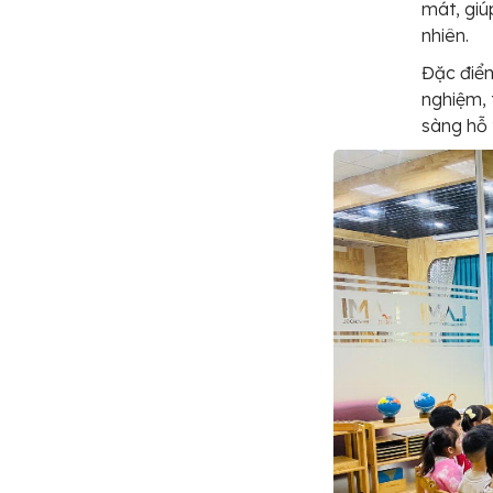
mát, giú
nhiên.
Đặc điểm
nghiệm, 
sàng hỗ 