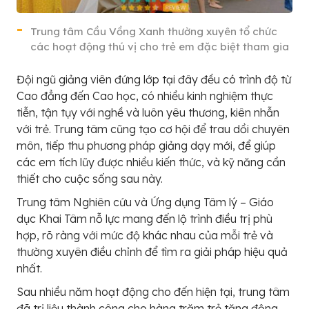
Trung tâm Cầu Vồng Xanh thường xuyên tổ chức
các hoạt động thú vị cho trẻ em đặc biệt tham gia
Đội ngũ giảng viên đứng lớp tại đây đều có trình độ từ
Cao đẳng đến Cao học, có nhiều kinh nghiệm thực
tiễn, tận tụy với nghề và luôn yêu thương, kiên nhẫn
với trẻ. Trung tâm cũng tạo cơ hội để trau dồi chuyên
môn, tiếp thu phương pháp giảng dạy mới, để giúp
các em tích lũy được nhiều kiến thức, và kỹ năng cần
thiết cho cuộc sống sau này.
Trung tâm Nghiên cứu và Ứng dụng Tâm lý – Giáo
dục Khai Tâm nỗ lực mang đến lộ trình điều trị phù
hợp, rõ ràng với mức độ khác nhau của mỗi trẻ và
thường xuyên điều chỉnh để tìm ra giải pháp hiệu quả
nhất.
Sau nhiều năm hoạt động cho đến hiện tại, trung tâm
đã trị liệu thành công cho hàng trăm trẻ tăng động,