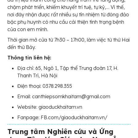
chậm phát triển, khiếm khuyết trí tuệ, tự kỷ,… Vì thế,
nơi đây nhận được rất nhiều sự tín nhiệm từ đông đảo
bậc phụ huynh có nhu cầu cải thiện tình trạng bệnh
của con em mình.
Thời gian mở cửa từ 7h30 – 17h00, làm việc từ thứ Hai
đến thứ Bảy.
Thông tin liên hệ:
Địa chỉ: 65, Ngõ 1, Tập thể Trung đoàn 17, H.
Thanh Trì, Hà Nội
Điện thoại: 0378.298.355
Email: canthiepsomkhaitam@gmail.com
Website: giaoduckhaitam.vn
Fanpage: FB.com/giaoduckhaitam.vn/
Trung tâm Nghiên cứu và Ứng