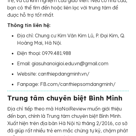
trẻ, và cả kinh nghiệm của giáo viên. Nếu có nhu cầu,
bạn có thể tìm đến hoặc liên lạc với trung tâm để
được hỗ trợ tốt nhất.
Thông tin liên hệ:
Địa chỉ: Chung cư Kim Văn Kim Lũ, P. Đại Kim, Q.
Hoàng Mai, Hà Nội.
Điện thoại: 0979.481.988
Email: giasuhanoigioi.edu.vn@gmail.com
Website: canthiepdangminh.vn/
Fanpage: FB.com/canthiepsomdangminh/
Trung tâm chuyên biệt Bình Minh
Địa chỉ tiếp theo mà HaNoiReview muốn giới thiệu
đến bạn, chính là Trung tâm chuyên biệt Bình Minh.
Xuất hiện trên địa bàn Hà Nội từ tháng 2/2016, cơ sở
đã giúp rất nhiều trẻ em mắc chứng tự kỷ, chậm phát