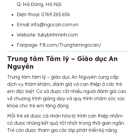
Q. Hà Đông, Hà Nội
Điện thoại: 0769.265.656
Email: info@ngocan.com.vn
Website: tukybinhminh.com
Fanpage: FB.com/Trungtamngocan/
Trung tâm Tâm lý – Giáo dục An
Nguyên
Trung tâm tâm lý – giáo dục An Nguyên cung cấp
dịch vụ thăm khám, đánh giá và can thiệp ở các trẻ
em đặc biệt. Cơ sở được rất nhiều người đánh giá cao
về chương trình giảng dạy và quy trình chăm sóc sức
khỏe cho trẻ em tăng động.
Mỗi trẻ sẽ được cá nhân hóa lộ trình can thiệp nhằm
có được những kết quả tốt nhất trong thời gian ngắn.
Trẻ còn được tham gia các lớp phát triển kỹ năng