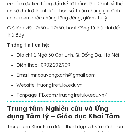
em làm ưu tiên hàng đầu kể từ thành lập. Chính vì thế,
cơ sở đã trở thành lựa chọn số 1 của những gia đình
có con em mắc chứng tăng động, giảm chú ý.
Giờ làm việc 7h30 – 17h30, hoạt động từ thứ Hai đến
thứ Bảy.
Thông tin liên hệ:
Địa chỉ: 1 Ngõ 30 Cát Linh, Q. Đống Đa, Hà Nội
Điện thoại: 0902.202.909
Email: mncauvongxanh@gmail.com
Website: truongtretuky.edu.vn
Fanpage: FB.com/truongtretuky.edu.vn/
Trung tâm Nghiên cứu và Ứng
dụng Tâm lý – Giáo dục Khai Tâm
Trung tâm Khai Tâm được thành lập với sứ mệnh can