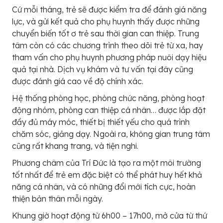
Cứ mỗi tháng, trẻ sẽ được kiểm tra để đánh giá năng
lực, và gửi kết quả cho phụ huynh thấy được những
chuyển biến tốt ơ trẻ sau thời gian can thiệp. Trung
tâm còn có các chương trình theo dõi trẻ từ xa, hay
tham vấn cho phụ huynh phương pháp nuôi dạy hiệu
quả tại nhà. Dịch vụ khám và tư vấn tại đây cũng
được đánh giá cao về độ chính xác.
Hệ thống phòng học, phòng chức năng, phòng hoạt
động nhóm, phòng can thiệp cá nhân… được lắp đặt
đầy đủ máy móc, thiết bị thiết yếu cho quá trình
chăm sóc, giảng dạy. Ngoài ra, không gian trung tâm
cũng rất khang trang, và tiện nghi.
Phương châm của Trí Đức là tạo ra một môi trường
tốt nhất để trẻ em đặc biệt có thể phát huy hết khả
năng cá nhân, và có những đổi mới tích cực, hoàn
thiện bản thân mỗi ngày.
Khung giờ hoạt động từ 6h00 – 17h00, mở cửa từ thứ