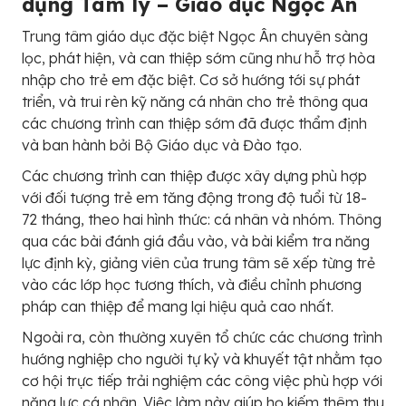
dụng Tâm lý – Giáo dục Ngọc Ân
Trung tâm giáo dục đặc biệt Ngọc Ân chuyên sàng
lọc, phát hiện, và can thiệp sớm cũng như hỗ trợ hòa
nhập cho trẻ em đặc biệt. Cơ sở hướng tới sự phát
triển, và trui rèn kỹ năng cá nhân cho trẻ thông qua
các chương trình can thiệp sớm đã được thẩm định
và ban hành bởi Bộ Giáo dục và Đào tạo.
Các chương trình can thiệp được xây dựng phù hợp
với đối tượng trẻ em tăng động trong độ tuổi từ 18-
72 tháng, theo hai hình thức: cá nhân và nhóm. Thông
qua các bài đánh giá đầu vào, và bài kiểm tra năng
lực định kỳ, giảng viên của trung tâm sẽ xếp từng trẻ
vào các lớp học tương thích, và điều chỉnh phương
pháp can thiệp để mang lại hiệu quả cao nhất.
Ngoài ra, còn thường xuyên tổ chức các chương trình
hướng nghiệp cho người tự kỷ và khuyết tật nhằm tạo
cơ hội trực tiếp trải nghiệm các công việc phù hợp với
năng lực cá nhân. Việc làm này giúp họ kiếm thêm thu