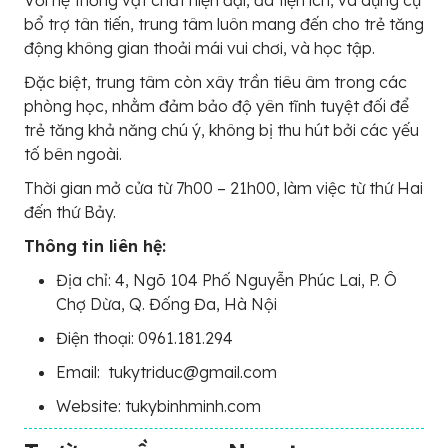
Với hệ thống vật chất hiện đại, đa tiện ích, và dụng cụ
bổ trợ tân tiến, trung tâm luôn mang đến cho trẻ tăng
động không gian thoải mái vui chơi, và học tập.
Đặc biệt, trung tâm còn xây trần tiêu âm trong các
phòng học, nhằm đảm bảo độ yên tĩnh tuyệt đối để
trẻ tăng khả năng chú ý, không bị thu hút bởi các yếu
tố bên ngoài.
Thời gian mở cửa từ 7h00 – 21h00, làm việc từ thứ Hai
đến thứ Bảy.
Thông tin liên hệ:
Địa chỉ: 4, Ngõ 104 Phố Nguyễn Phúc Lai, P. Ô
Chợ Dừa, Q. Đống Đa, Hà Nội
Điện thoại: 0961.181.294
Email: tukytriduc@gmail.com
Website: tukybinhminh.com