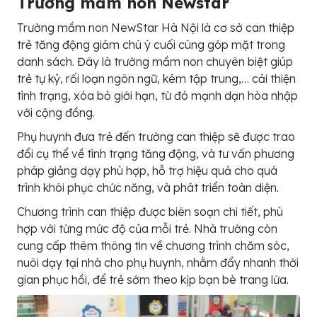
Trường mầm non Newstar
Trường mầm non NewStar Hà Nội là cơ sở can thiệp
trẻ tăng động giảm chú ý cuối cùng góp mặt trong
danh sách. Đây là trường mầm non chuyên biệt giúp
trẻ tự kỷ, rối loạn ngôn ngữ, kém tập trung,… cải thiện
tình trạng, xóa bỏ giới hạn, từ đó mạnh dạn hòa nhập
với cộng đồng.
Phụ huynh đưa trẻ đến trường can thiệp sẽ được trao
đổi cụ thể về tình trạng tăng động, và tư vấn phương
pháp giảng dạy phù hợp, hỗ trợ hiệu quả cho quá
trình khôi phục chức năng, và phát triển toàn diện.
Chương trình can thiệp được biên soạn chi tiết, phù
hợp với từng mức độ của mỗi trẻ. Nhà trường còn
cung cấp thêm thông tin về chương trình chăm sóc,
nuôi dạy tại nhà cho phụ huynh, nhằm đẩy nhanh thời
gian phục hồi, để trẻ sớm theo kịp bạn bè trang lứa.