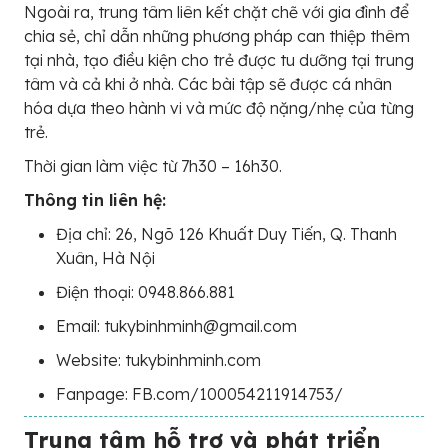
Ngoài ra, trung tâm liên kết chặt chẽ với gia đình để
chia sẻ, chỉ dẫn những phương pháp can thiệp thêm
tại nhà, tạo điều kiện cho trẻ được tu dưỡng tại trung
tâm và cả khi ở nhà. Các bài tập sẽ được cá nhân
hóa dựa theo hành vi và mức độ nặng/nhẹ của từng
trẻ.
Thời gian làm việc từ 7h30 – 16h30.
Thông tin liên hệ:
Địa chỉ: 26, Ngõ 126 Khuất Duy Tiến, Q. Thanh
Xuân, Hà Nội
Điện thoại: 0948.866.881
Email: tukybinhminh@gmail.com
Website: tukybinhminh.com
Fanpage: FB.com/100054211914753/
Trung tâm hỗ trợ và phát triển