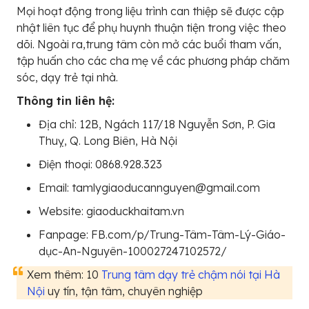
Mọi hoạt động trong liệu trình can thiệp sẽ được cập
nhật liên tục để phụ huynh thuận tiện trong việc theo
dõi. Ngoài ra,trung tâm còn mở các buổi tham vấn,
tập huấn cho các cha mẹ về các phương pháp chăm
sóc, dạy trẻ tại nhà.
Thông tin liên hệ:
Địa chỉ: 12B, Ngách 117/18 Nguyễn Sơn, P. Gia
Thuỵ, Q. Long Biên, Hà Nội
Điện thoại: 0868.928.323
Email: tamlygiaoducannguyen@gmail.com
Website: giaoduckhaitam.vn
Fanpage: FB.com/p/Trung-Tâm-Tâm-Lý-Giáo-
dục-An-Nguyên-100027247102572/
Xem thêm: 10
Trung tâm dạy trẻ chậm nói tại Hà
Nội
uy tín, tận tâm, chuyên nghiệp