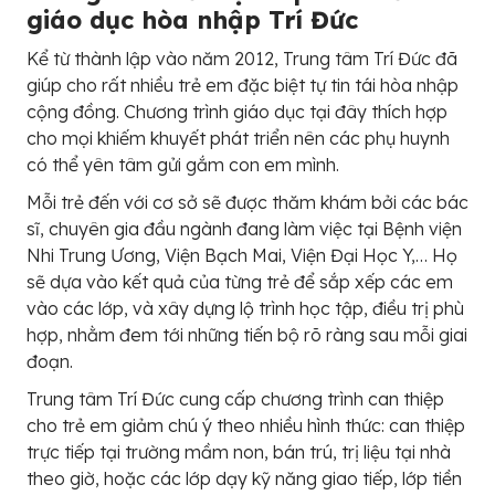
giáo dục hòa nhập Trí Đức
Kể từ thành lập vào năm 2012, Trung tâm Trí Đức đã
giúp cho rất nhiều trẻ em đặc biệt tự tin tái hòa nhập
cộng đồng. Chương trình giáo dục tại đây thích hợp
cho mọi khiếm khuyết phát triển nên các phụ huynh
có thể yên tâm gửi gắm con em mình.
Mỗi trẻ đến với cơ sở sẽ được thăm khám bởi các bác
sĩ, chuyên gia đầu ngành đang làm việc tại Bệnh viện
Nhi Trung Ương, Viện Bạch Mai, Viện Đại Học Y,… Họ
sẽ dựa vào kết quả của từng trẻ để sắp xếp các em
vào các lớp, và xây dựng lộ trình học tập, điều trị phù
hợp, nhằm đem tới những tiến bộ rõ ràng sau mỗi giai
đoạn.
Trung tâm Trí Đức cung cấp chương trình can thiệp
cho trẻ em giảm chú ý theo nhiều hình thức: can thiệp
trực tiếp tại trường mầm non, bán trú, trị liệu tại nhà
theo giờ, hoặc các lớp dạy kỹ năng giao tiếp, lớp tiền