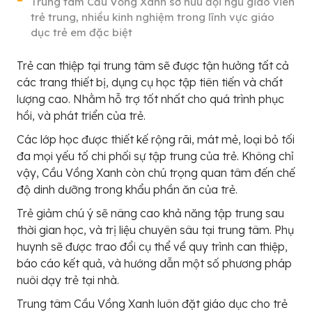
Trung tâm Cầu Vồng Xanh sở hữu đội ngũ giáo viên
trẻ trung, nhiều kinh nghiệm trong lĩnh vực giáo
dục trẻ em đặc biệt
Trẻ can thiệp tại trung tâm sẽ được tận hưởng tất cả
các trang thiết bị, dụng cụ học tập tiên tiến và chất
lượng cao. Nhằm hỗ trợ tốt nhất cho quá trình phục
hồi, và phát triển của trẻ.
Các lớp học được thiết kế rộng rãi, mát mẻ, loại bỏ tối
đa mọi yếu tố chi phối sự tập trung của trẻ. Không chỉ
vậy, Cầu Vồng Xanh còn chú trọng quan tâm đến chế
độ dinh dưỡng trong khẩu phần ăn của trẻ.
Trẻ giảm chú ý sẽ nâng cao khả năng tập trung sau
thời gian học, và trị liệu chuyên sâu tại trung tâm. Phụ
huynh sẽ được trao đổi cụ thể về quy trình can thiệp,
báo cáo kết quả, và hướng dẫn một số phương pháp
nuôi dạy trẻ tại nhà.
Trung tâm Cầu Vồng Xanh luôn đặt giáo dục cho trẻ