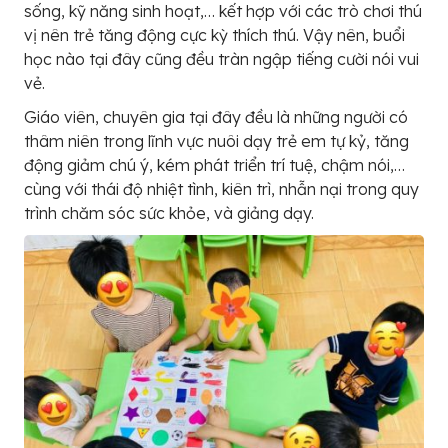
sống, kỹ năng sinh hoạt,… kết hợp với các trò chơi thú
vị nên trẻ tăng động cực kỳ thích thú. Vậy nên, buổi
học nào tại đây cũng đều tràn ngập tiếng cười nói vui
vẻ.
Giáo viên, chuyên gia tại đây đều là những người có
thâm niên trong lĩnh vực nuôi dạy trẻ em tự kỷ, tăng
động giảm chú ý, kém phát triển trí tuệ, chậm nói,…
cùng với thái độ nhiệt tình, kiên trì, nhẫn nại trong quy
trình chăm sóc sức khỏe, và giảng dạy.