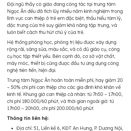
Đội ngũ thầy cô giáo đang công tác tại trung tâm
Ngọc Ân đều đã tích lũy nhiều năm kinh nghiệm trong
lĩnh vực can thiệp ở trẻ em đặc biệt, thấu hiểu tâm lý,
đặc trưng của trẻ suy giảm khả năng tập trung, và
luôn biết cách thu hút chú ý của trẻ.
Hệ thống phòng học, phòng trị liệu được xây dựng
rộng rãi, sáng sủa, màu sắc, và có đủ giáo cụ, công
cụ học tập thiết yếu. Bên cạnh đó, cơ sở vật chất,
máy móc, thiết bị cũng được đầu tư ứng dụng công
nghệ tiên tiến, hiện đại.
Trung tâm Ngọc Ân hoàn toàn miễn phí, hay giảm 20
– 50% chi phí can thiệp cho các gia đình khó khăn về
kinh tế. Khung giờ can thiệp cá nhân: từ 7h50 – 17h00,
chi phí 180.000/60 phút, và thời gian ngoài giờ: từ
17h00 – 20h00, chi phí 200.000/60 phút.
Thông tin liên hệ:
Địa chỉ: 51, Liền kề 6, KĐT An Hưng, P. Dương Nội,