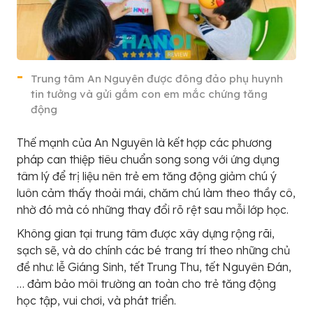
Trung tâm An Nguyên được đông đảo phụ huynh
tin tưởng và gửi gắm con em mắc chứng tăng
động
Thế mạnh của An Nguyên là kết hợp các phương
pháp can thiệp tiêu chuẩn song song với ứng dụng
tâm lý để trị liệu nên trẻ em tăng động giảm chú ý
luôn cảm thấy thoải mái, chăm chú làm theo thầy cô,
nhờ đó mà có những thay đổi rõ rệt sau mỗi lớp học.
Không gian tại trung tâm được xây dựng rộng rãi,
sạch sẽ, và do chính các bé trang trí theo những chủ
đề như: lễ Giáng Sinh, tết Trung Thu, tết Nguyên Đán,
… đảm bảo môi trường an toàn cho trẻ tăng động
học tập, vui chơi, và phát triển.