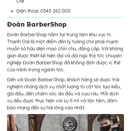
Oai
Điện thoại: 0345 262 000
Đoàn BarberShop
Đoàn BarberShop nằm tại trung tâm khu vực H.
Thanh Oai là một điểm đến lý tưởng cho phái mạnh
muốn sở hữu diện mạo chỉn chu, đẳng cấp. Với không
gian được thiết kế hiện đại và đội ngũ thợ tóc chuyên
nghiệp Đoàn BarberShop đã khẳng định được vị thế
của mình trong ngành tóc.
Đến với Đoàn BarberShop, khách hàng sẽ được trải
nghiệm những dịch vụ chất lượng từ cắt tóc tạo kiểu,
gội đầu, đến chăm sóc da đầu và cạo râu. Mỗi dịch
vụ đều được thực hiện với sự tỉ mỉ và tận tâm, đảm
bảo mang đến sự hài lòng cao nhất.