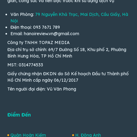
gian, công sức và tiền bạc trước khi sử dụng dịch vụ
Văn Phòng:
79 Nguyễn Khả Trạc, Mai Dịch, Cầu Giấy, Hà
Nội
Điện thoại: 093 7671 789
Email: hanoireview.vn@gmail.com
Công ty TNHH TOPAZ MEDIA
Địa chỉ trụ sở chính: 69/7 Đường Số 18, Khu phố 2, Phường
Bình Hưng Hòa, TP Hồ Chí Minh
MST: 0314774533
Giấy chứng nhận ĐKDN do Sở Kế hoạch Đầu tư Thành phố
Hồ Chí Minh cấp ngày 06/12/2017
Tên người đại diện: Vũ Văn Phong
Điểm Đến
Quận Hoàn Kiếm
H. Đông Anh