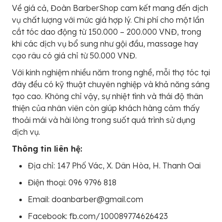
Về giá cả, Đoàn BarberShop cam kết mang đến dịch
vụ chất lượng với mức giá hợp lý. Chi phí cho một lần
cắt tóc dao động từ 150.000 – 200.000 VNĐ, trong
khi các dịch vụ bổ sung như gội đầu, massage hay
cạo râu có giá chỉ từ 50.000 VNĐ.
Với kinh nghiệm nhiều năm trong nghề, mỗi thợ tóc tại
đây đều có kỹ thuật chuyên nghiệp và khả năng sáng
tạo cao. Không chỉ vậy, sự nhiệt tình và thái độ thân
thiện của nhân viên còn giúp khách hàng cảm thấy
thoải mái và hài lòng trong suốt quá trình sử dụng
dịch vụ.
Thông tin liên hệ:
Địa chỉ: 147 Phố Vác, X. Dân Hòa, H. Thanh Oai
Điện thoại: 096 9796 818
Email: doanbarber@gmail.com
Facebook: fb.com/100089774626423