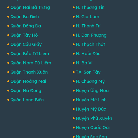
Quận Hai Bà Trưng
H. Thường Tín
Quận Ba Đình
H. Gia Lâm
Quận Đống Đa
H. Thanh Trì
Quận Tây Hồ
H. Đan Phượng
Quận Cầu Giấy
H. Thạch Thất
Quận Bắc Từ Liêm
H. Hoài Đức
Quận Nam Từ Liêm
H. Ba Vì
Quận Thanh Xuân
TX. Sơn Tây
Quận Hoàng Mai
H. Chương Mỹ
Quận Hà Đông
Huyện Ứng Hoà
Quận Long Biên
Huyện Mê Linh
Huyện Mỹ Đức
Huyện Phú Xuyên
Huyện Quốc Oai
Huyện Sóc Sơn