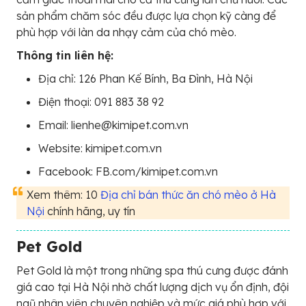
sản phẩm chăm sóc đều được lựa chọn kỹ càng để
phù hợp với làn da nhạy cảm của chó mèo.
Thông tin liên hệ:
Địa chỉ: 126 Phan Kế Bính, Ba Đình, Hà Nội
Điện thoại: 091 883 38 92
Email: lienhe@kimipet.com.vn
Website: kimipet.com.vn
Facebook: FB.com/kimipet.com.vn
Xem thêm: 10
Địa chỉ bán thức ăn chó mèo ở Hà
Nội
chính hãng, uy tín
Pet Gold
Pet Gold là một trong những spa thú cưng được đánh
giá cao tại Hà Nội nhờ chất lượng dịch vụ ổn định, đội
ngũ nhân viên chuyên nghiệp và mức giá phù hợp với