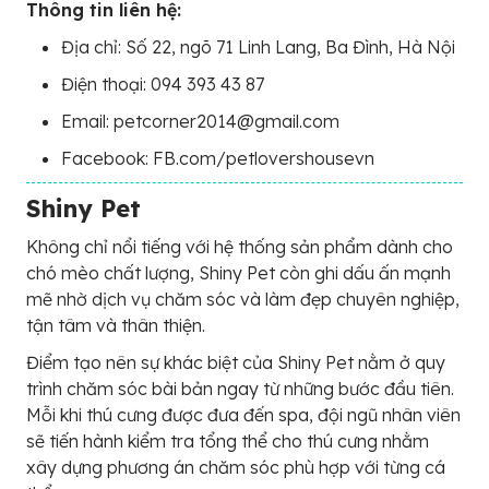
Thông tin liên hệ:
Địa chỉ: Số 22, ngõ 71 Linh Lang, Ba Đình, Hà Nội
Điện thoại: 094 393 43 87
Email: petcorner2014@gmail.com
Facebook: FB.com/petlovershousevn
Shiny Pet
Không chỉ nổi tiếng với hệ thống sản phẩm dành cho
chó mèo chất lượng, Shiny Pet còn ghi dấu ấn mạnh
mẽ nhờ dịch vụ chăm sóc và làm đẹp chuyên nghiệp,
tận tâm và thân thiện.
Điểm tạo nên sự khác biệt của Shiny Pet nằm ở quy
trình chăm sóc bài bản ngay từ những bước đầu tiên.
Mỗi khi thú cưng được đưa đến spa, đội ngũ nhân viên
sẽ tiến hành kiểm tra tổng thể cho thú cưng nhằm
xây dựng phương án chăm sóc phù hợp với từng cá