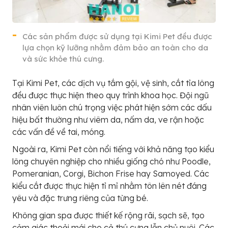
Các sản phẩm được sử dụng tại Kimi Pet đều được
lựa chọn kỹ lưỡng nhằm đảm bảo an toàn cho da
và sức khỏe thú cưng.
Tại Kimi Pet, các dịch vụ tắm gội, vệ sinh, cắt tỉa lông
đều được thực hiện theo quy trình khoa học. Đội ngũ
nhân viên luôn chú trọng việc phát hiện sớm các dấu
hiệu bất thường như viêm da, nấm da, ve rận hoặc
các vấn đề về tai, móng.
Ngoài ra, Kimi Pet còn nổi tiếng với khả năng tạo kiểu
lông chuyên nghiệp cho nhiều giống chó như Poodle,
Pomeranian, Corgi, Bichon Frise hay Samoyed. Các
kiểu cắt được thực hiện tỉ mỉ nhằm tôn lên nét đáng
yêu và đặc trưng riêng của từng bé.
Không gian spa được thiết kế rộng rãi, sạch sẽ, tạo
cảm giác thoải mái cho cả thú cưng lẫn chủ nuôi. Các