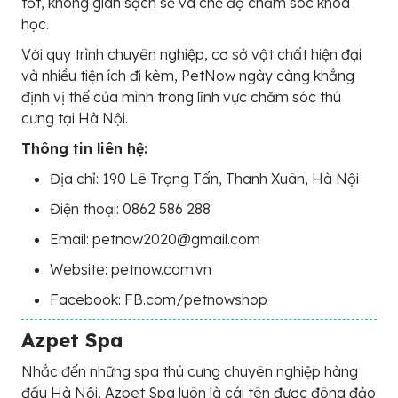
tốt, không gian sạch sẽ và chế độ chăm sóc khoa
học.
Với quy trình chuyên nghiệp, cơ sở vật chất hiện đại
và nhiều tiện ích đi kèm, PetNow ngày càng khẳng
định vị thế của mình trong lĩnh vực chăm sóc thú
cưng tại Hà Nội.
Thông tin liên hệ:
Địa chỉ: 190 Lê Trọng Tấn, Thanh Xuân, Hà Nội
Điện thoại: 0862 586 288
Email: petnow2020@gmail.com
Website: petnow.com.vn
Facebook: FB.com/petnowshop
Azpet Spa
Nhắc đến những spa thú cưng chuyên nghiệp hàng
đầu Hà Nội, Azpet Spa luôn là cái tên được đông đảo