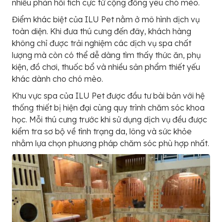
nhiều phản hồi tích cực từ cộng đồng yêu chó mèo.
Điểm khác biệt của ILU Pet nằm ở mô hình dịch vụ
toàn diện. Khi đưa thú cưng đến đây, khách hàng
không chỉ được trải nghiệm các dịch vụ spa chất
lượng mà còn có thể dễ dàng tìm thấy thức ăn, phụ
kiện, đồ chơi, thuốc bổ và nhiều sản phẩm thiết yếu
khác dành cho chó mèo.
Khu vực spa của ILU Pet được đầu tư bài bản với hệ
thống thiết bị hiện đại cùng quy trình chăm sóc khoa
học. Mỗi thú cưng trước khi sử dụng dịch vụ đều được
kiểm tra sơ bộ về tình trạng da, lông và sức khỏe
nhằm lựa chọn phương pháp chăm sóc phù hợp nhất.