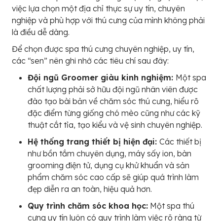
việc lựa chọn một địa chỉ thực sự uy tín, chuyên
nghiệp và phù hợp với thú cưng của mình không phải
là điều dễ dàng.
Để chọn được spa thú cưng chuyên nghiệp, uy tín,
các “sen” nên ghi nhớ các tiêu chí sau đây:
Đội ngũ Groomer giàu kinh nghiệm:
Một spa
chất lượng phải sở hữu đội ngũ nhân viên được
đào tạo bài bản về chăm sóc thú cưng, hiểu rõ
đặc điểm từng giống chó mèo cũng như các kỹ
thuật cắt tỉa, tạo kiểu và vệ sinh chuyên nghiệp.
Hệ thống trang thiết bị hiện đại:
Các thiết bị
như bồn tắm chuyên dụng, máy sấy ion, bàn
grooming điện tử, dụng cụ khử khuẩn và sản
phẩm chăm sóc cao cấp sẽ giúp quá trình làm
đẹp diễn ra an toàn, hiệu quả hơn.
Quy trình chăm sóc khoa học:
Một spa thú
cưng uy tín luôn có quy trình làm việc rõ ràng từ