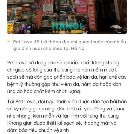
Pet Love đã trở thành địa chỉ quen thuộc của nhiều
gia đình nuôi chó mèo tại Hà Nội.
Pet Love sử dụng các sản phẩm chất lượng không
chỉ giúp bộ lông của thú cưng trở nên mềm mượt,
sạch sẽ mà còn góp phần bảo vệ làn da, hạn chế các
bệnh lý thường gặp như viêm da, nấm da hoặc kích
ứng do hóa chất kém chất lượng.
Tại Pet Love, đội ngũ nhân viên được đào tạo bài bản
về kỹ năng grooming, đặc biệt rất yêu động vật, luôn
nhẹ nhàng, kiên nhẫn và tận tình với từng thú cưng.
Không gian được thiết kế sạch sẽ, thoáng mát và
đảm bảo tiêu chuẩn vệ sinh.