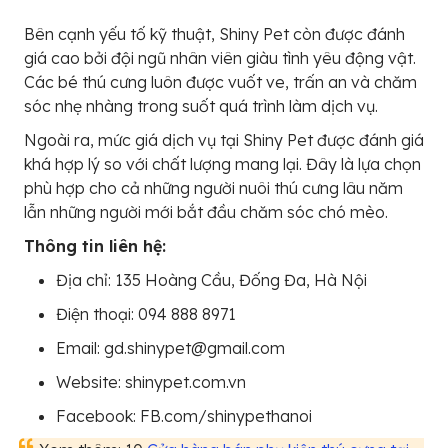
Bên cạnh yếu tố kỹ thuật, Shiny Pet còn được đánh
giá cao bởi đội ngũ nhân viên giàu tình yêu động vật.
Các bé thú cưng luôn được vuốt ve, trấn an và chăm
sóc nhẹ nhàng trong suốt quá trình làm dịch vụ.
Ngoài ra, mức giá dịch vụ tại Shiny Pet được đánh giá
khá hợp lý so với chất lượng mang lại. Đây là lựa chọn
phù hợp cho cả những người nuôi thú cưng lâu năm
lẫn những người mới bắt đầu chăm sóc chó mèo.
Thông tin liên hệ:
Địa chỉ: 135 Hoàng Cầu, Đống Đa, Hà Nội
Điện thoại: 094 888 8971
Email: gd.shinypet@gmail.com
Website: shinypet.com.vn
Facebook: FB.com/shinypethanoi