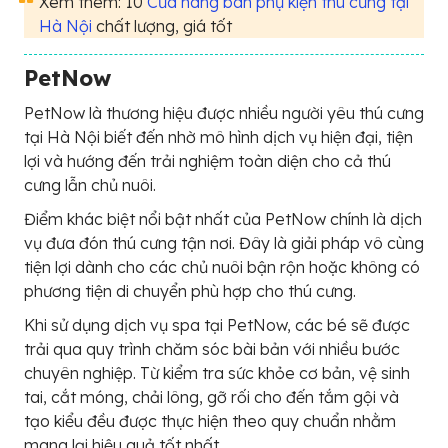
Xem thêm: 10
Cửa hàng bán phụ kiện thú cưng tại
Hà Nội
chất lượng, giá tốt
PetNow
PetNow là thương hiệu được nhiều người yêu thú cưng
tại Hà Nội biết đến nhờ mô hình dịch vụ hiện đại, tiện
lợi và hướng đến trải nghiệm toàn diện cho cả thú
cưng lẫn chủ nuôi.
Điểm khác biệt nổi bật nhất của PetNow chính là dịch
vụ đưa đón thú cưng tận nơi. Đây là giải pháp vô cùng
tiện lợi dành cho các chủ nuôi bận rộn hoặc không có
phương tiện di chuyển phù hợp cho thú cưng.
Khi sử dụng dịch vụ spa tại PetNow, các bé sẽ được
trải qua quy trình chăm sóc bài bản với nhiều bước
chuyên nghiệp. Từ kiểm tra sức khỏe cơ bản, vệ sinh
tai, cắt móng, chải lông, gỡ rối cho đến tắm gội và
tạo kiểu đều được thực hiện theo quy chuẩn nhằm
mang lại hiệu quả tốt nhất.