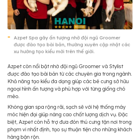
Azpet Spa gây ấn tượng nhờ đội ngũ Groomer
được đào tạo bài bản, thường xuyên cập nhật các
xu hướng tạo kiểu mới trên thế giới.
Azpet còn nổi bật nhờ đội ngũ Groomer và Stylist
được đào tạo bài bản từ các chuyên gia trong ngành.
Khả năng tạo kiểu đa dạng giúp các bé cưng sở hữu
ngoại hình ấn tượng và phù hợp với từng giống chó
mèo.
Không gian spa rộng rãi, sạch sẽ với hệ thống máy
móc hiện đại giúp nâng cao chất lượng dịch vụ. Đặc
biệt, Azpet còn hỗ trợ đưa đón thú cưng tận nơi trong
phạm vi nhất định, tạo sự thuận tiện cho những khách
hàng bận rộn.