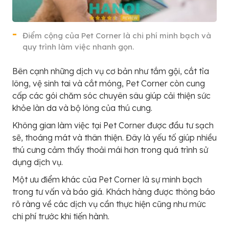
Điểm cộng của Pet Corner là chi phí minh bạch và
quy trình làm việc nhanh gọn.
Bên cạnh những dịch vụ cơ bản như tắm gội, cắt tỉa
lông, vệ sinh tai và cắt móng, Pet Corner còn cung
cấp các gói chăm sóc chuyên sâu giúp cải thiện sức
khỏe làn da và bộ lông của thú cưng.
Không gian làm việc tại Pet Corner được đầu tư sạch
sẽ, thoáng mát và thân thiện. Đây là yếu tố giúp nhiều
thú cưng cảm thấy thoải mái hơn trong quá trình sử
dụng dịch vụ.
Một ưu điểm khác của Pet Corner là sự minh bạch
trong tư vấn và báo giá. Khách hàng được thông báo
rõ ràng về các dịch vụ cần thực hiện cũng như mức
chi phí trước khi tiến hành.