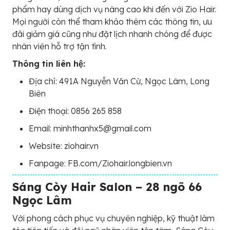
phẩm hay dùng dịch vụ nâng cao khi đến với Zio Hair.
Mọi người còn thể tham khảo thêm các thông tin, ưu
đãi giảm giá cũng như đặt lịch nhanh chóng để được
nhân viên hỗ trợ tận tình.
Thông tin liên hệ:
Địa chỉ: 491A Nguyễn Văn Cừ, Ngọc Lâm, Long
Biên
Điện thoại: 0856 265 858
Email: minhthanhx5@gmail.com
Website: ziohair.vn
Fanpage: FB.com/Ziohair.longbien.vn
Sáng Còy Hair Salon – 28 ngõ 66
Ngọc Lâm
Với phong cách phục vụ chuyên nghiệp, kỹ thuật làm