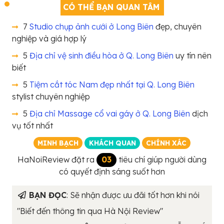
CÓ THỂ BẠN QUAN TÂM
7
Studio chụp ảnh cưới ở Long Biên
đẹp, chuyên
nghiệp và giá hợp lý
5
Địa chỉ vệ sinh điều hòa ở Q. Long Biên
uy tín nên
biết
5
Tiệm cắt tóc Nam đẹp nhất tại Q. Long Biên
stylist chuyên nghiệp
5
Địa chỉ Massage cổ vai gáy ở Q. Long Biên
dịch
vụ tốt nhất
MINH BẠCH
KHÁCH QUAN
CHÍNH XÁC
HaNoiReview đặt ra
03
tiêu chí giúp người dùng
có quyết định sáng suốt hơn
BẠN ĐỌC
: Sẽ nhận được ưu đãi tốt hơn khi nói
"Biết đến thông tin qua Hà Nội Review"