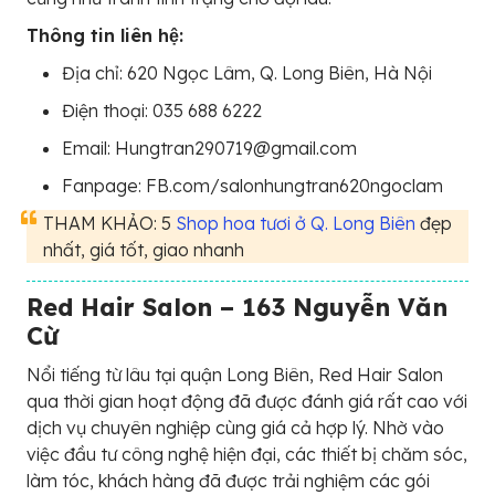
Thông tin liên hệ:
Địa chỉ: 620 Ngọc Lâm, Q. Long Biên, Hà Nội
Điện thoại: 035 688 6222
Email: Hungtran290719@gmail.com
Fanpage: FB.com/salonhungtran620ngoclam
THAM KHẢO: 5
Shop hoa tươi ở Q. Long Biên
đẹp
nhất, giá tốt, giao nhanh
Red Hair Salon – 163 Nguyễn Văn
Cừ
Nổi tiếng từ lâu tại quận Long Biên, Red Hair Salon
qua thời gian hoạt động đã được đánh giá rất cao với
dịch vụ chuyên nghiệp cùng giá cả hợp lý. Nhờ vào
việc đầu tư công nghệ hiện đại, các thiết bị chăm sóc,
làm tóc, khách hàng đã được trải nghiệm các gói