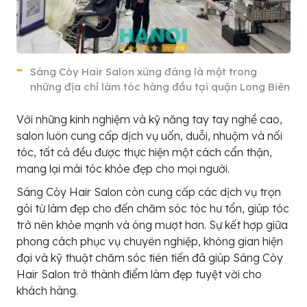
Sáng Còy Hair Salon xứng đáng là một trong
những địa chỉ làm tóc hàng đầu tại quận Long Biên
Với những kinh nghiệm và kỹ năng tay tay nghề cao,
salon luôn cung cấp dịch vụ uốn, duỗi, nhuộm và nối
tóc, tất cả đều được thực hiện một cách cẩn thận,
mang lại mái tóc khỏe đẹp cho mọi người.
Sáng Còy Hair Salon còn cung cấp các dịch vụ trọn
gói từ làm đẹp cho đến chăm sóc tóc hư tổn, giúp tóc
trở nên khỏe mạnh và óng mượt hơn. Sự kết hợp giữa
phong cách phục vụ chuyên nghiệp, không gian hiện
đại và kỹ thuật chăm sóc tiên tiến đã giúp Sáng Còy
Hair Salon trở thành điểm làm đẹp tuyệt vời cho
khách hàng.