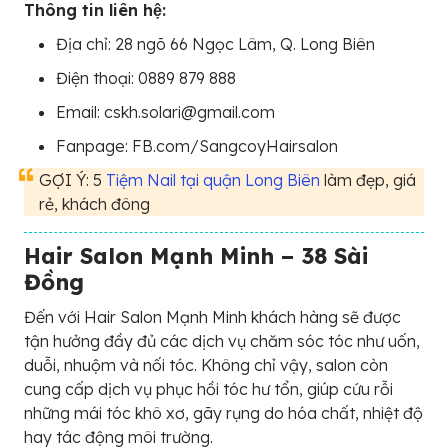
Thông tin liên hệ:
Địa chỉ: 28 ngõ 66 Ngọc Lâm, Q. Long Biên
Điện thoại: 0889 879 888
Email: cskh.solari@gmail.com
Fanpage: FB.com/SangcoyHairsalon
GỢI Ý: 5
Tiệm Nail tại quận Long Biên
làm đẹp, giá
rẻ, khách đông
Hair Salon Mạnh Minh – 38 Sài
Đồng
Đến với Hair Salon Mạnh Minh khách hàng sẽ được
tận hưởng đầy đủ các dịch vụ chăm sóc tóc như uốn,
duỗi, nhuộm và nối tóc. Không chỉ vậy, salon còn
cung cấp dịch vụ phục hồi tóc hư tổn, giúp cứu rỗi
những mái tóc khô xơ, gãy rụng do hóa chất, nhiệt độ
hay tác động môi trường.