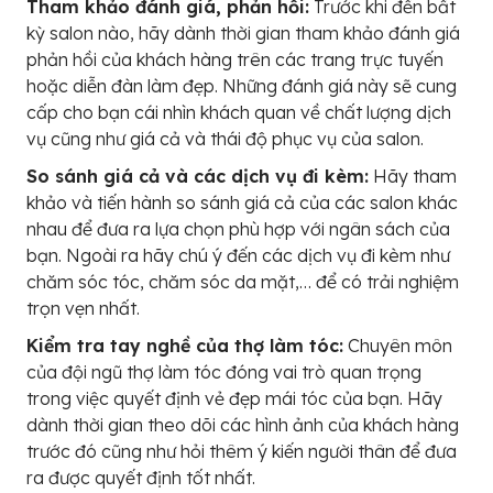
Tham khảo đánh giá, phản hồi:
Trước khi đến bất
kỳ salon nào, hãy dành thời gian tham khảo đánh giá
phản hồi của khách hàng trên các trang trực tuyến
hoặc diễn đàn làm đẹp. Những đánh giá này sẽ cung
cấp cho bạn cái nhìn khách quan về chất lượng dịch
vụ cũng như giá cả và thái độ phục vụ của salon.
So sánh giá cả và các dịch vụ đi kèm:
Hãy tham
khảo và tiến hành so sánh giá cả của các salon khác
nhau để đưa ra lựa chọn phù hợp với ngân sách của
bạn. Ngoài ra hãy chú ý đến các dịch vụ đi kèm như
chăm sóc tóc, chăm sóc da mặt,… để có trải nghiệm
trọn vẹn nhất.
Kiểm tra tay nghề của thợ làm tóc:
Chuyên môn
của đội ngũ thợ làm tóc đóng vai trò quan trọng
trong việc quyết định vẻ đẹp mái tóc của bạn. Hãy
dành thời gian theo dõi các hình ảnh của khách hàng
trước đó cũng như hỏi thêm ý kiến người thân để đưa
ra được quyết định tốt nhất.