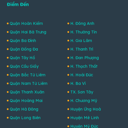
Điểm Đến
Quận Hoàn Kiếm
H. Đông Anh
Quận Hai Bà Trưng
H. Thường Tín
Quận Ba Đình
H. Gia Lâm
Quận Đống Đa
H. Thanh Trì
Quận Tây Hồ
H. Đan Phượng
Quận Cầu Giấy
H. Thạch Thất
Quận Bắc Từ Liêm
H. Hoài Đức
Quận Nam Từ Liêm
H. Ba Vì
Quận Thanh Xuân
TX. Sơn Tây
Quận Hoàng Mai
H. Chương Mỹ
Quận Hà Đông
Huyện Ứng Hoà
Quận Long Biên
Huyện Mê Linh
Huyện Mỹ Đức