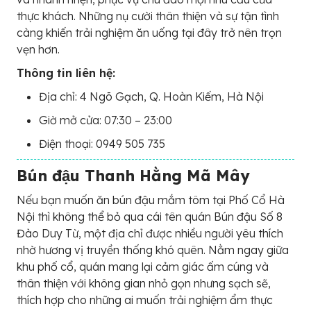
thực khách. Những nụ cười thân thiện và sự tận tình
càng khiến trải nghiệm ăn uống tại đây trở nên trọn
vẹn hơn.
Thông tin liên hệ:
Địa chỉ: 4 Ngõ Gạch, Q. Hoàn Kiếm, Hà Nội
Giờ mở cửa: 07:30 – 23:00
Điện thoại: 0949 505 735
Bún đậu Thanh Hằng Mã Mây
Nếu bạn muốn ăn bún đậu mắm tôm tại Phố Cổ Hà
Nội thì không thể bỏ qua cái tên quán Bún đậu Số 8
Đào Duy Từ, một địa chỉ được nhiều người yêu thích
nhờ hương vị truyền thống khó quên. Nằm ngay giữa
khu phố cổ, quán mang lại cảm giác ấm cúng và
thân thiện với không gian nhỏ gọn nhưng sạch sẽ,
thích hợp cho những ai muốn trải nghiệm ẩm thực