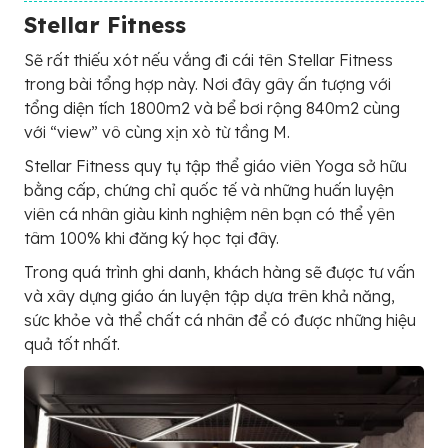
Stellar Fitness
Sẽ rất thiếu xót nếu vắng đi cái tên Stellar Fitness
trong bài tổng hợp này. Nơi đây gây ấn tượng với
tổng diện tích 1800m2 và bể bơi rộng 840m2 cùng
với “view” vô cùng xịn xò từ tầng M.
Stellar Fitness quy tụ tập thể giáo viên Yoga sở hữu
bằng cấp, chứng chỉ quốc tế và những huấn luyện
viên cá nhân giàu kinh nghiệm nên bạn có thể yên
tâm 100% khi đăng ký học tại đây.
Trong quá trình ghi danh, khách hàng sẽ được tư vấn
và xây dựng giáo án luyện tập dựa trên khả năng,
sức khỏe và thể chất cá nhân để có được những hiệu
quả tốt nhất.