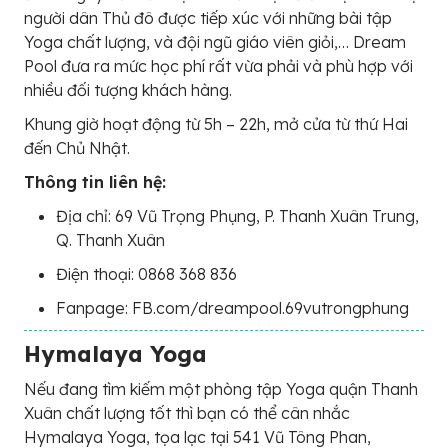
người dân Thủ đô được tiếp xúc với những bài tập
Yoga chất lượng, và đội ngũ giáo viên giỏi,… Dream
Pool đưa ra mức học phí rất vừa phải và phù hợp với
nhiều đối tượng khách hàng.
Khung giờ hoạt động từ 5h – 22h, mở cửa từ thứ Hai
đến Chủ Nhật.
Thông tin liên hệ:
Địa chỉ: 69 Vũ Trọng Phụng, P. Thanh Xuân Trung,
Q. Thanh Xuân
Điện thoại: 0868 368 836
Fanpage: FB.com/dreampool.69vutrongphung
Hymalaya Yoga
Nếu đang tìm kiếm một phòng tập Yoga quận Thanh
Xuân chất lượng tốt thì bạn có thể cân nhắc
Hymalaya Yoga, tọa lạc tại 541 Vũ Tông Phan,