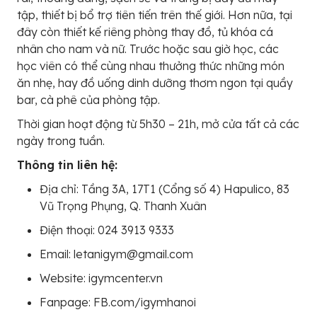
tập, thiết bị bổ trợ tiên tiến trên thế giới. Hơn nữa, tại
đây còn thiết kế riêng phòng thay đồ, tủ khóa cá
nhân cho nam và nữ. Trước hoặc sau giờ học, các
học viên có thể cùng nhau thưởng thức những món
ăn nhẹ, hay đồ uống dinh dưỡng thơm ngon tại quầy
bar, cà phê của phòng tập.
Thời gian hoạt động từ 5h30 – 21h, mở cửa tất cả các
ngày trong tuần.
Thông tin liên hệ:
Địa chỉ: Tầng 3A, 17T1 (Cổng số 4) Hapulico, 83
Vũ Trọng Phụng, Q. Thanh Xuân
Điện thoại: 024 3913 9333
Email: letanigym@gmail.com
Website: igymcenter.vn
Fanpage: FB.com/igymhanoi