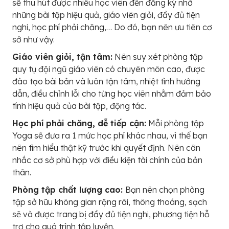
sẽ thu hút được nhiều học viên đến đăng ký nhờ
những bài tập hiệu quả, giáo viên giỏi, đầy đủ tiện
nghi, học phí phải chăng,… Do đó, bạn nên ưu tiên cơ
sở như vậy.
Giáo viên giỏi, tận tâm:
Nên suy xét phòng tập
quy tụ đội ngũ giáo viên có chuyên môn cao, được
đào tạo bài bản và luôn tận tâm, nhiệt tình hướng
dẫn, điều chỉnh lỗi cho từng học viên nhằm đảm bảo
tính hiệu quả của bài tập, động tác.
Học phí phải chăng, dễ tiếp cận:
Mỗi phòng tập
Yoga sẽ đưa ra 1 mức học phí khác nhau, vì thế bạn
nên tìm hiểu thật kỹ trước khi quyết định. Nên cân
nhắc cơ sở phù hợp với điều kiện tài chính của bản
thân.
Phòng tập chất lượng cao:
Bạn nên chọn phòng
tập sở hữu không gian rộng rãi, thông thoáng, sạch
sẽ và được trang bị đầy đủ tiện nghi, phương tiện hỗ
trợ cho quá trình tập luyện.