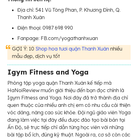
Địa chỉ: 541 Vũ Tông Phan, P. Khương Đình, Q.
Thanh Xuân
Điện thoại: 0987 698 990
Fanpage: FB.com/yogathanhxuan
GỢI Ý: 10
Shop hoa tươi quận Thanh Xuân
nhiều
mẫu đẹp, dịch vụ tốt
Igym Fitness and Yoga
Phòng tập yoga quận Thanh Xuân kế tiếp mà
HaNoiReview muốn giới thiệu đến bạn đọc chính là
Igym Fitness and Yoga. Nơi đây đã trở thành địa chỉ
quen thuộc của nhiều anh chị em có nhu cầu cải thiện
vóc dáng, nâng cao sức khỏe. Đội ngũ giáo viên Yoga
đang làm việc tại đây đều được đào tạo bài bản tại
Ấn Độ, sẽ trực tiếp chỉ dẫn từng học viên với những
bài tập bổ ích, đúng kỹ thuật. Ngoài ra, cơ sở còn các