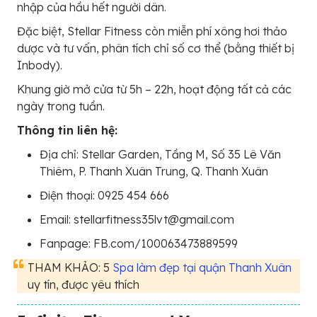
nhập của hầu hết người dân.
Đặc biệt, Stellar Fitness còn miễn phí xông hơi thảo
dược và tư vấn, phân tích chỉ số cơ thể (bằng thiết bị
Inbody).
Khung giờ mở cửa từ 5h – 22h, hoạt động tất cả các
ngày trong tuần.
Thông tin liên hệ:
Địa chỉ: Stellar Garden, Tầng M, Số 35 Lê Văn
Thiêm, P. Thanh Xuân Trung, Q. Thanh Xuân
Điện thoại: 0925 454 666
Email: stellarfitness35lvt@gmail.com
Fanpage: FB.com/100063473889599
THAM KHẢO: 5
Spa làm đẹp tại quận Thanh Xuân
uy tín, được yêu thích