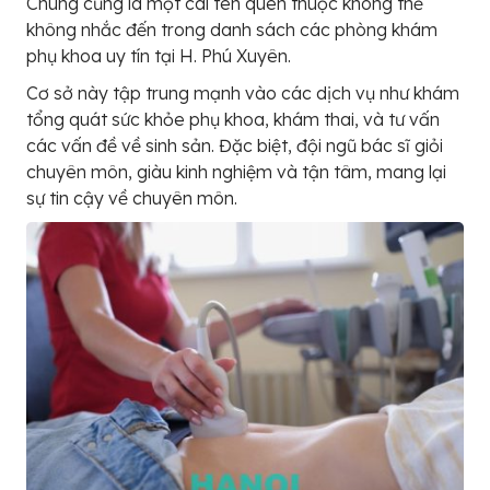
Chung cũng là một cái tên quen thuộc không thể
không nhắc đến trong danh sách các phòng khám
phụ khoa uy tín tại H. Phú Xuyên.
Cơ sở này tập trung mạnh vào các dịch vụ như khám
tổng quát sức khỏe phụ khoa, khám thai, và tư vấn
các vấn đề về sinh sản. Đặc biệt, đội ngũ bác sĩ giỏi
chuyên môn, giàu kinh nghiệm và tận tâm, mang lại
sự tin cậy về chuyên môn.