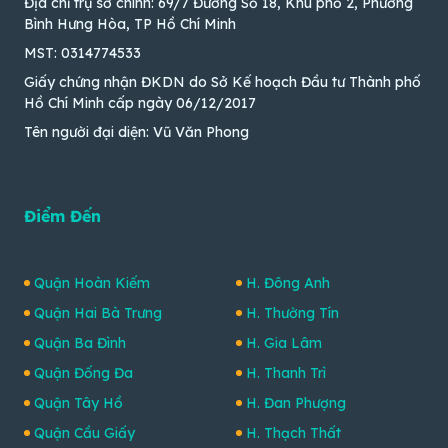
Địa chỉ trụ sở chính: 69/7 Đường Số 18, Khu phố 2, Phường
Bình Hưng Hòa, TP Hồ Chí Minh
MST: 0314774533
Giấy chứng nhận ĐKDN do Sở Kế hoạch Đầu tư Thành phố
Hồ Chí Minh cấp ngày 06/12/2017
Tên người đại diện: Vũ Văn Phong
Điểm Đến
Quận Hoàn Kiếm
H. Đông Anh
Quận Hai Bà Trưng
H. Thường Tín
Quận Ba Đình
H. Gia Lâm
Quận Đống Đa
H. Thanh Trì
Quận Tây Hồ
H. Đan Phượng
Quận Cầu Giấy
H. Thạch Thất