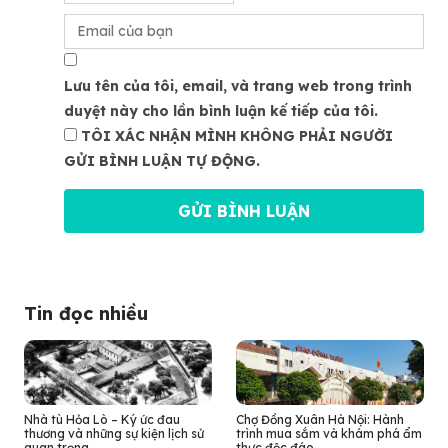
Lưu tên của tôi, email, và trang web trong trình
duyệt này cho lần bình luận kế tiếp của tôi.
TÔI XÁC NHẬN MÌNH KHÔNG PHẢI NGƯỜI
GỬI BÌNH LUẬN TỰ ĐỘNG.
Tin đọc nhiều
Nhà tù Hỏa Lò – Ký ức đau
Chợ Đồng Xuân Hà Nội: Hành
thương và những sự kiện lịch sử
trình mua sắm và khám phá ẩm
quan trọng
thực độc đáo