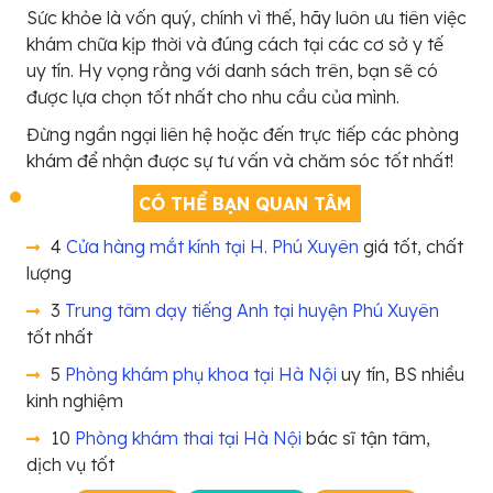
Sức khỏe là vốn quý, chính vì thế, hãy luôn ưu tiên việc
khám chữa kịp thời và đúng cách tại các cơ sở y tế
uy tín. Hy vọng rằng với danh sách trên, bạn sẽ có
được lựa chọn tốt nhất cho nhu cầu của mình.
Đừng ngần ngại liên hệ hoặc đến trực tiếp các phòng
khám để nhận được sự tư vấn và chăm sóc tốt nhất!
CÓ THỂ BẠN QUAN TÂM
4
Cửa hàng mắt kính tại H. Phú Xuyên
giá tốt, chất
lượng
3
Trung tâm dạy tiếng Anh tại huyện Phú Xuyên
tốt nhất
5
Phòng khám phụ khoa tại Hà Nội
uy tín, BS nhiều
kinh nghiệm
10
Phòng khám thai tại Hà Nội
bác sĩ tận tâm,
dịch vụ tốt