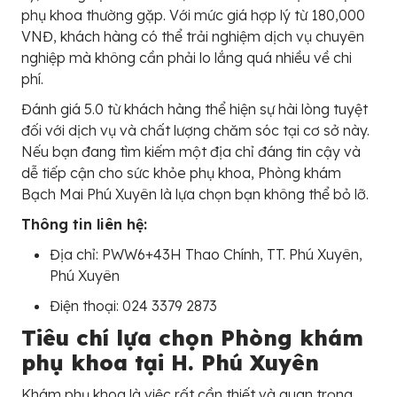
phụ khoa thường gặp. Với mức giá hợp lý từ 180,000
VNĐ, khách hàng có thể trải nghiệm dịch vụ chuyên
nghiệp mà không cần phải lo lắng quá nhiều về chi
phí.
Đánh giá 5.0 từ khách hàng thể hiện sự hài lòng tuyệt
đối với dịch vụ và chất lượng chăm sóc tại cơ sở này.
Nếu bạn đang tìm kiếm một địa chỉ đáng tin cậy và
dễ tiếp cận cho sức khỏe phụ khoa, Phòng khám
Bạch Mai Phú Xuyên là lựa chọn bạn không thể bỏ lỡ.
Thông tin liên hệ:
Địa chỉ: PWW6+43H Thao Chính, TT. Phú Xuyên,
Phú Xuyên
Điện thoại: 024 3379 2873
Tiêu chí lựa chọn Phòng khám
phụ khoa tại H. Phú Xuyên
Khám phụ khoa là việc rất cần thiết và quan trọng