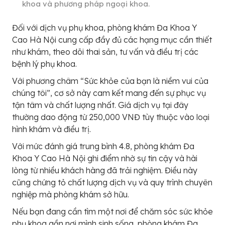
khoa và phương pháp ngoại khoa.
Đối với dịch vụ phụ khoa, phòng khám Đa Khoa Y
Cao Hà Nội cung cấp đầy đủ các hạng mục cần thiết
như khám, theo dõi thai sản, tư vấn và điều trị các
bệnh lý phụ khoa.
Với phương châm “Sức khỏe của bạn là niềm vui của
chúng tôi”, cơ sở này cam kết mang đến sự phục vụ
tận tâm và chất lượng nhất. Giá dịch vụ tại đây
thường dao động từ 250,000 VNĐ tùy thuộc vào loại
hình khám và điều trị.
Với mức đánh giá trung bình 4.8, phòng khám Đa
Khoa Y Cao Hà Nội ghi điểm nhờ sự tin cậy và hài
lòng từ nhiều khách hàng đã trải nghiệm. Điều này
cũng chứng tỏ chất lượng dịch vụ và quy trình chuyên
nghiệp mà phòng khám sở hữu.
Nếu bạn đang cần tìm một nơi để chăm sóc sức khỏe
phụ khoa gần nơi mình sinh sống, phòng khám Đa