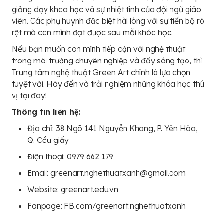
giảng dạy khoa học và sự nhiệt tình của đội ngũ giáo
viên. Các phụ huynh đặc biệt hài lòng với sự tiến bộ rõ
rệt mà con mình đạt được sau mỗi khóa học.
Nếu bạn muốn con mình tiếp cận với nghệ thuật
trong môi trường chuyên nghiệp và đầy sáng tạo, thì
Trung tâm nghệ thuật Green Art chính là lựa chọn
tuyệt vời. Hãy đến và trải nghiệm những khóa học thú
vị tại đây!
Thông tin liên hệ:
Địa chỉ: 38 Ngõ 141 Nguyễn Khang, P. Yên Hòa,
Q. Cầu giấy
Điện thoại: 0979 662 179
Email: greenart.nghethuatxanh@gmail.com
Website: greenart.edu.vn
Fanpage: FB.com/greenart.nghethuatxanh