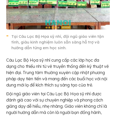
Tại Câu Lạc Bộ Họa sỹ nhí, đội ngũ giáo viên tận
tình, giàu kinh nghiệm luôn sẵn sàng hỗ trợ và
hướng dẫn từng em học sinh.
Câu Lạc Bộ Họa sỹ nhí cung cấp các lớp học đa
dạng cho thiếu nhi từ vẽ truyền thống đến kỹ thuật vẽ
hiện đại. Trung tâm thường xuyên cập nhật phương
pháp dạy tiên tiến và mang đến các buổi học với nội
dung mới lạ để kích thích sự sáng tạo của trẻ.
Đội ngũ giáo viên tại Câu Lạc Bộ Họa sỹ nhí được
đánh giá cao với sự chuyên nghiệp và phong cách
giảng dạy dễ hiểu, nhẹ nhàng. Giáo viên không chỉ là
người hướng dẫn mà còn là người bạn đồng hành,