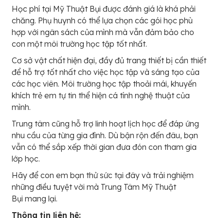
Học phí tại Mỹ Thuật Bụi được đánh giá là khá phải
chăng. Phụ huynh có thể lựa chọn các gói học phù
hợp với ngân sách của mình mà vẫn đảm bảo cho
con một môi trường học tập tốt nhất.
Cơ sở vật chất hiện đại, đầy đủ trang thiết bị cần thiết
để hỗ trợ tốt nhất cho việc học tập và sáng tạo của
các học viên. Môi trường học tập thoải mái, khuyến
khích trẻ em tự tin thể hiện cá tính nghệ thuật của
mình.
Trung tâm cũng hỗ trợ linh hoạt lịch học để đáp ứng
nhu cầu của từng gia đình. Dù bận rộn đến đâu, bạn
vẫn có thể sắp xếp thời gian đưa đón con tham gia
lớp học.
Hãy để con em bạn thử sức tại đây và trải nghiệm
những điều tuyệt vời mà Trung Tâm Mỹ Thuật
Bụi mang lại.
Thông tin liên hệ: