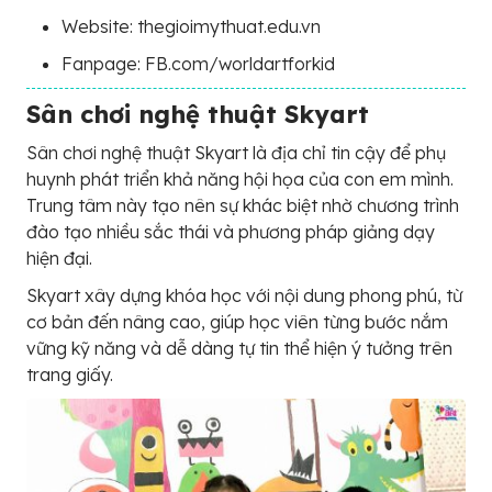
Website: thegioimythuat.edu.vn
Fanpage: FB.com/worldartforkid
Sân chơi nghệ thuật Skyart
Sân chơi nghệ thuật Skyart là địa chỉ tin cậy để phụ
huynh phát triển khả năng hội họa của con em mình.
Trung tâm này tạo nên sự khác biệt nhờ chương trình
đào tạo nhiều sắc thái và phương pháp giảng dạy
hiện đại.
Skyart xây dựng khóa học với nội dung phong phú, từ
cơ bản đến nâng cao, giúp học viên từng bước nắm
vững kỹ năng và dễ dàng tự tin thể hiện ý tưởng trên
trang giấy.