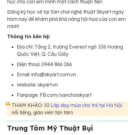
học cho con em mình một cách thuận tiện.
Đăng ký học vẽ tại Sân chơi nghệ thuật Skyart ngay
hôm nay để khám phá khả năng hội họa của con em
mình!
Thông tin liên hệ:
Địa chỉ: Tầng 2, trường Everest ngõ 106 Hoàng
Quốc Việt, Q. Cầu Giấy
Điện thoại: 0944 866 266
Email: info@skyart.com.vn
Website: skyart.vn
Fanpage: FB.com/sanchoiskyart
THAM KHẢO: 10
Lớp dạy múa cho trẻ tại Hà Nội
nổi tiếng, giáo viên tận tâm
Trung Tâm Mỹ Thuật Bụi