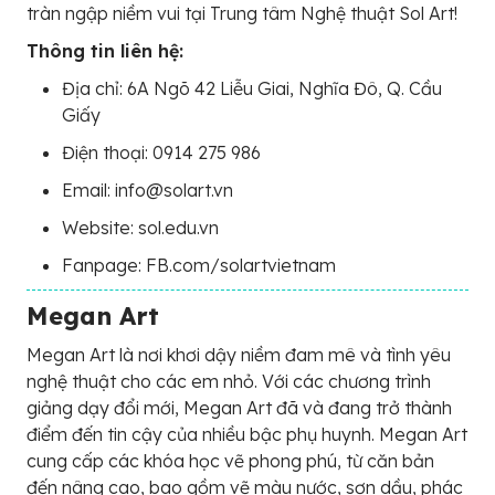
tràn ngập niềm vui tại Trung tâm Nghệ thuật Sol Art!
Thông tin liên hệ:
Địa chỉ: 6A Ngõ 42 Liễu Giai, Nghĩa Đô, Q. Cầu
Giấy
Điện thoại: 0914 275 986
Email: info@solart.vn
Website: sol.edu.vn
Fanpage: FB.com/solartvietnam
Megan Art
Megan Art là nơi khơi dậy niềm đam mê và tình yêu
nghệ thuật cho các em nhỏ. Với các chương trình
giảng dạy đổi mới, Megan Art đã và đang trở thành
điểm đến tin cậy của nhiều bậc phụ huynh. Megan Art
cung cấp các khóa học vẽ phong phú, từ căn bản
đến nâng cao, bao gồm vẽ màu nước, sơn dầu, phác