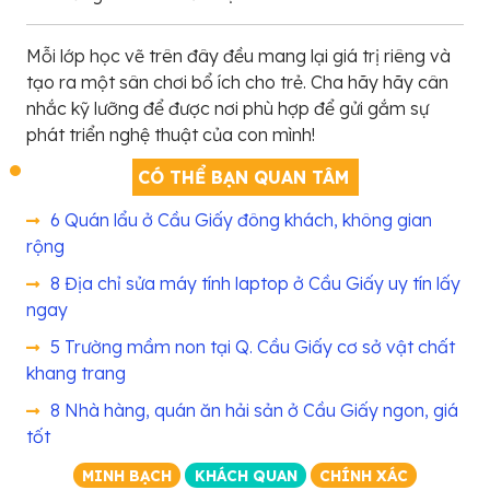
Mỗi lớp học vẽ trên đây đều mang lại giá trị riêng và
tạo ra một sân chơi bổ ích cho trẻ. Cha hãy hãy cân
nhắc kỹ lưỡng để được nơi phù hợp để gửi gắm sự
phát triển nghệ thuật của con mình!
CÓ THỂ BẠN QUAN TÂM
6 Quán lẩu ở Cầu Giấy đông khách, không gian
rộng
8 Địa chỉ sửa máy tính laptop ở Cầu Giấy uy tín lấy
ngay
5 Trường mầm non tại Q. Cầu Giấy cơ sở vật chất
khang trang
8 Nhà hàng, quán ăn hải sản ở Cầu Giấy ngon, giá
tốt
MINH BẠCH
KHÁCH QUAN
CHÍNH XÁC