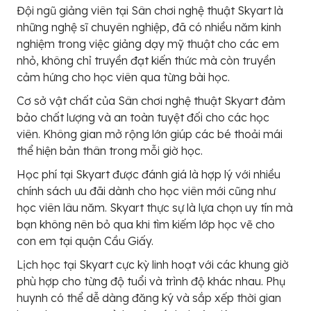
Đội ngũ giảng viên tại Sân chơi nghệ thuật Skyart là
những nghệ sĩ chuyên nghiệp, đã có nhiều năm kinh
nghiệm trong việc giảng dạy mỹ thuật cho các em
nhỏ, không chỉ truyền đạt kiến thức mà còn truyền
cảm hứng cho học viên qua từng bài học.
Cơ sở vật chất của Sân chơi nghệ thuật Skyart đảm
bảo chất lượng và an toàn tuyệt đối cho các học
viên. Không gian mở rộng lớn giúp các bé thoải mái
thể hiện bản thân trong mỗi giờ học.
Học phí tại Skyart được đánh giá là hợp lý với nhiều
chính sách ưu đãi dành cho học viên mới cũng như
học viên lâu năm. Skyart thực sự là lựa chọn uy tín mà
bạn không nên bỏ qua khi tìm kiếm lớp học vẽ cho
con em tại quận Cầu Giấy.
Lịch học tại Skyart cực kỳ linh hoạt với các khung giờ
phù hợp cho từng độ tuổi và trình độ khác nhau. Phụ
huynh có thể dễ dàng đăng ký và sắp xếp thời gian