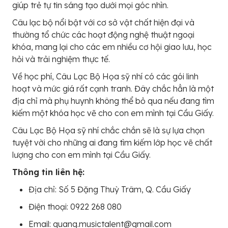
giúp trẻ tự tin sáng tạo dưới mọi góc nhìn.
Câu lạc bộ nổi bật với cơ sở vật chất hiện đại và
thường tổ chức các hoạt động nghệ thuật ngoại
khóa, mang lại cho các em nhiều cơ hội giao lưu, học
hỏi và trải nghiệm thực tế.
Về học phí, Câu Lạc Bộ Họa sỹ nhí có các gói linh
hoạt và mức giá rất cạnh tranh. Đây chắc hẳn là một
địa chỉ mà phụ huynh không thể bỏ qua nếu đang tìm
kiếm một khóa học vẽ cho con em mình tại Cầu Giấy.
Câu Lạc Bộ Họa sỹ nhí chắc chắn sẽ là sự lựa chọn
tuyệt vời cho những ai đang tìm kiếm lớp học vẽ chất
lượng cho con em mình tại Cầu Giấy.
Thông tin liên hệ:
Địa chỉ: Số 5 Đặng Thuỳ Trâm, Q. Cầu Giấy
Điện thoại: 0922 268 080
Email: quang.musictalent@gmail.com