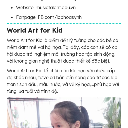
Website: musictalent.edu.vn
Fanpage: FB.com/lophoasynhi
World Art for Kid
World Art for Kid là điểm đến lý tưởng cho các bé có
niềm đam mê với hội họa. Tại đây, các con sẽ có cơ
hội được trải nghiệm môi trường học tập sinh động,
với không gian nghệ thuật được thiết kế đặc biệt.
World Art for Kid tổ chức các lớp học với nhiều cấp
độ khác nhau, từ vẽ cơ bản đến nâng cao từ các lớp
tranh sơn dầu, màu nước, và vẽ ký họa,…phù hợp với
từng lứa tuổi và trình độ.