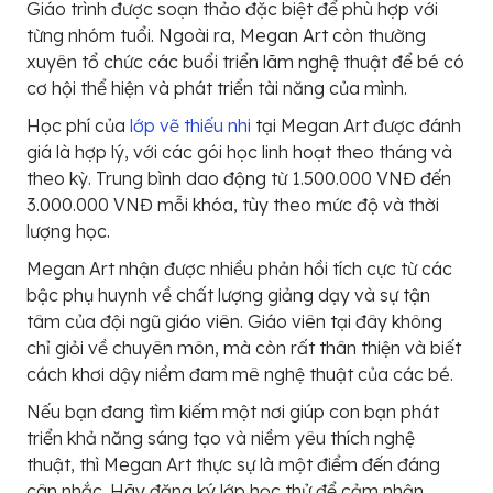
Giáo trình được soạn thảo đặc biệt để phù hợp với
từng nhóm tuổi. Ngoài ra, Megan Art còn thường
xuyên tổ chức các buổi triển lãm nghệ thuật để bé có
cơ hội thể hiện và phát triển tài năng của mình.
Học phí của
lớp vẽ thiếu nhi
tại Megan Art được đánh
giá là hợp lý, với các gói học linh hoạt theo tháng và
theo kỳ. Trung bình dao động từ 1.500.000 VNĐ đến
3.000.000 VNĐ mỗi khóa, tùy theo mức độ và thời
lượng học.
Megan Art nhận được nhiều phản hồi tích cực từ các
bậc phụ huynh về chất lượng giảng dạy và sự tận
tâm của đội ngũ giáo viên. Giáo viên tại đây không
chỉ giỏi về chuyên môn, mà còn rất thân thiện và biết
cách khơi dậy niềm đam mê nghệ thuật của các bé.
Nếu bạn đang tìm kiếm một nơi giúp con bạn phát
triển khả năng sáng tạo và niềm yêu thích nghệ
thuật, thì Megan Art thực sự là một điểm đến đáng
cân nhắc. Hãy đăng ký lớp học thử để cảm nhận