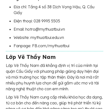
Địa chỉ: Tầng 4 số 38 Dịch Vọng Hậu, Q. Cầu
Giấy
Điện thoại: 028 9995 5505
Email: hotro@mythuatbui.vn
Website: mythuatbui.edu.vn
Fanpage: FB.com/mythuatbui
Lớp Vẽ Thầy Nam
Lớp Vẽ Thầy Nam đã khẳng định vị trí của mình tại
quận Cầu Giấy với phương pháp giảng dạy hiện đại
và môi trường học tập thân thiện. Đây là nơi mà rất
nhiều phụ huynh lựa chọn để gửi gắm ước mơ và tài
năng nghệ thuật cho con em mình.
Lớp Vẽ Thầy Nam cung cấp nhiều khóa học đa dạng,
từ cơ bản cho đến nâng cao, giúp trẻ phát triển từ kỹ
năng vẽ cơ bản đến khả năng sáng tạo mỹ thuật cao