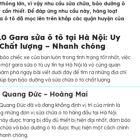
u thông lớn, vì vậy nhu cầu sửa chữa, bảo dưỡng ô
ất cần thiết. Để đáp ứng nhu cầu này, hàng loạt
a ô tô đã mọc lên trên khắp các quận huyện của
0 Gara sửa ô tô tại Hà Nội: Uy
– Chất lượng – Nhanh chóng
ảo chiếc xe của bạn luôn trong tình trạng tốt nhất, việc
 một gara sửa ô tô uy tín tại Hà Nội là vô cùng quan
hám phá ngay bài viết dưới đây để tìm ra những địa chỉ
giúp bạn bảo dưỡng và sửa chữa ô tô chất lượng.
 Quang Đức – Hoàng Mai
uang Đức đã và đang khẳng định vị trí của mình là
g những đơn vị sửa chữa ô tô hàng đầu tại Hà Nội.
ày được trang bị đầy đủ thiết bị hiện đại nhất, đảm bảo
 chữa và bảo dưỡng ô tô được thực hiện một cách chính
nhanh chóng.