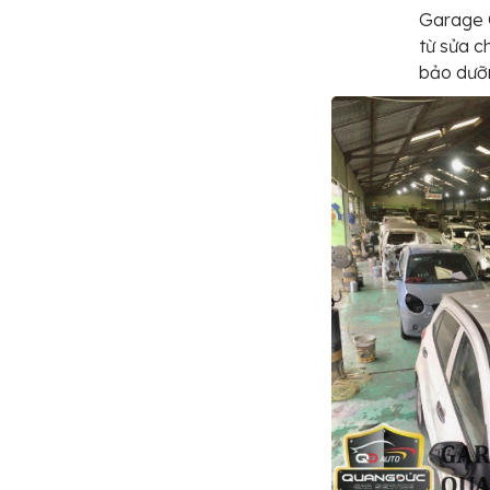
Garage 
từ sửa c
bảo dưỡn