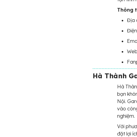
Thông ti
Địa 
Điện
Ema
Web
Fan
Hà Thành Ga
Hà Thành
bạn khôn
Nội. Gar
vào công
nghiệm.
Với phư
đặt lợi 