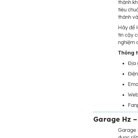
thành kh
tiêu chu
thành và
Hãy để 
tin cậy 
nghiệm d
Thông ti
Địa 
Điện
Ema
Web
Fan
Garage Hz –
Garage H
được rất