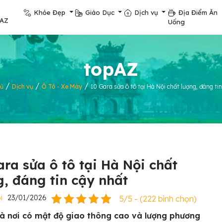
Khỏe Đẹp
Giáo Dục
Dịch vụ
Địa Điểm Ăn
pAZ
Uống
topAZ
/
/
/
hủ
Dịch vụ
Ô Tô - Xe Máy
10 Gara sửa ô tô tại Hà Nội chất lượng, đáng ti
ara sửa ô tô tại Hà Nội chất
g, đáng tin cậy nhất
i
23/01/2026
5/5 - (222 bình chọn)
là nơi có mật độ giao thông cao và lượng phương