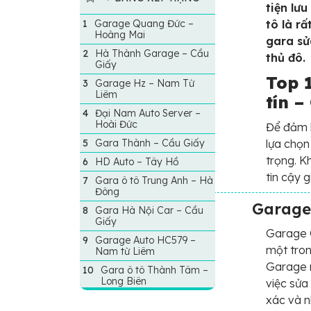
tiện lư
Garage Quang Đức –
tô là r
Hoàng Mai
gara sử
Hà Thành Garage – Cầu
thủ đô.
Giấy
Top 1
Garage Hz – Nam Từ
Liêm
tín 
Đại Nam Auto Server –
Hoài Đức
Để đảm b
Gara Thành – Cầu Giấy
lựa chọn
trọng. K
HD Auto – Tây Hồ
tin cậy 
Gara ô tô Trung Anh – Hà
Đông
Garage
Gara Hà Nội Car – Cầu
Giấy
Garage Q
Garage Auto HC579 –
một tron
Nam từ Liêm
Garage n
Gara ô tô Thành Tâm –
Long Biên
việc sửa
xác và 