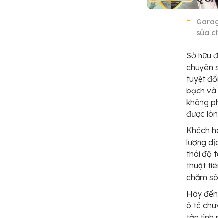
Garag
sửa ch
Sở hữu đ
chuyên s
tuyệt đố
bạch và 
không ph
được lòn
Khách h
lượng dị
thái độ 
thuật tiê
chăm sóc
Hãy đến 
ô tô chu
tận tình