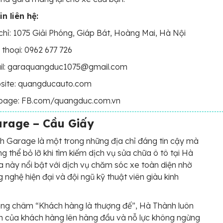
n liên hệ:
chỉ: 1075 Giải Phóng, Giáp Bát, Hoàng Mai, Hà Nội
 thoại: 0962 677 726
il: garaquangduc1075@gmail.com
site: quangducauto.com
page: FB.com/quangduc.com.vn
rage – Cầu Giấy
 Garage là một trong những địa chỉ đáng tin cậy mà
g thể bỏ lỡ khi tìm kiếm dịch vụ sửa chữa ô tô tại Hà
a này nổi bật với dịch vụ chăm sóc xe toàn diện nhờ
 nghệ hiện đại và đội ngũ kỹ thuật viên giàu kinh
ơng châm “Khách hàng là thượng đế”, Hà Thành luôn
ích của khách hàng lên hàng đầu và nỗ lực không ngừng