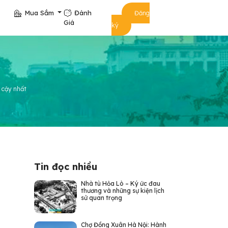
Mua Sắm
Đánh
Đăng
Giá
ký
n cậy nhất
Tin đọc nhiều
Nhà tù Hỏa Lò – Ký ức đau
thương và những sự kiện lịch
sử quan trọng
Chợ Đồng Xuân Hà Nội: Hành