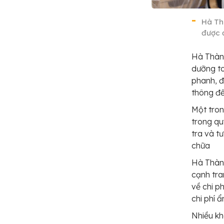
Hà Th
được 
Hà Thàn
dưỡng to
phanh, đ
thông đế
Một tron
trong qu
tra và t
chữa
Hà Thành
cạnh tra
về chi p
chi phí ẩ
Nhiều kh