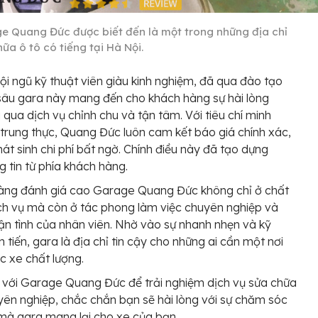
e Quang Đức được biết đến là một trong những địa chỉ
ữa ô tô có tiếng tại Hà Nội.
ội ngũ kỹ thuật viên giàu kinh nghiệm, đã qua đào tạo
âu gara này mang đến cho khách hàng sự hài lòng
i qua dịch vụ chỉnh chu và tận tâm. Với tiêu chí minh
trung thực, Quang Đức luôn cam kết báo giá chính xác,
át sinh chi phí bất ngờ. Chính điều này đã tạo dựng
g tin từ phía khách hàng.
àng đánh giá cao Garage Quang Đức không chỉ ở chất
ch vụ mà còn ở tác phong làm việc chuyên nghiệp và
tận tình của nhân viên. Nhờ vào sự nhanh nhẹn và kỹ
n tiến, gara là địa chỉ tin cậy cho những ai cần một nơi
 xe chất lượng.
với Garage Quang Đức để trải nghiệm dịch vụ sửa chữa
yên nghiệp, chắc chắn bạn sẽ hài lòng với sự chăm sóc
 mà gara mang lại cho xe của bạn.