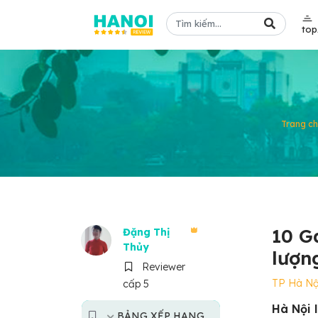
to
Trang c
10 G
Đặng Thị
Thủy
lượn
Reviewer
TP Hà Nộ
cấp 5
Hà Nội 
BẢNG XẾP HẠNG