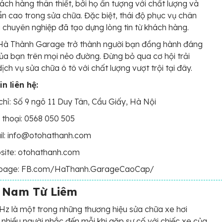
ách hàng thân thiết, bởi họ ấn tượng với chất lượng và
ẩn cao trong sửa chữa. Đặc biệt, thái độ phục vụ chân
 chuyên nghiệp đã tạo dựng lòng tin từ khách hàng.
Hà Thành Garage trở thành người bạn đồng hành đáng
của bạn trên mọi nẻo đường. Đừng bỏ qua cơ hội trải
ịch vụ sửa chữa ô tô với chất lượng vượt trội tại đây.
n liên hệ:
chỉ: Số 9 ngõ 11 Duy Tân, Cầu Giấy, Hà Nội
 thoại: 0568 050 505
il: info@otohathanh.com
site: otohathanh.com
page: FB.com/HaThanh.GarageCaoCap/
 Nam Từ Liêm
z là một trong những thương hiệu sửa chữa xe hơi
 nhiều người nhắc đến mỗi khi gặp sự cố với chiếc xe của