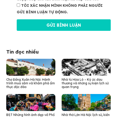
TÔI XÁC NHẬN MÌNH KHÔNG PHẢI NGƯỜI
GỬI BÌNH LUẬN TỰ ĐỘNG.
Tin đọc nhiều
Chợ Đồng Xuân Hà Nội: Hành
Nhà tù Hỏa Lò – Ký ức đau
trình mua sắm và khám phá ẩm
thương và những sự kiện lịch sử
thực độc đáo
quan trọng
BST Những hình ảnh đẹp về Phố
Nhà thờ Lớn Hà Nội: lịch sử, kiến