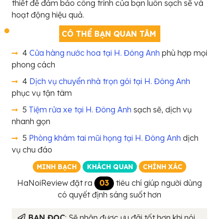
thiết để đảm bảo công trình của bạn luôn sạch sẽ và
hoạt động hiệu quả.
CÓ THỂ BẠN QUAN TÂM
4
Cửa hàng nước hoa tại H. Đông Anh
phù hợp mọi
phong cách
4
Dịch vụ chuyển nhà trọn gói tại H. Đông Anh
phục vụ tận tâm
5
Tiệm rửa xe tại H. Đông Anh
sạch sẽ, dịch vụ
nhanh gọn
5
Phòng khám tai mũi họng tại H. Đông Anh
dịch
vụ chu đáo
MINH BẠCH
KHÁCH QUAN
CHÍNH XÁC
HaNoiReview đặt ra
03
tiêu chí giúp người dùng
có quyết định sáng suốt hơn
BẠN ĐỌC
: Sẽ nhận được ưu đãi tốt hơn khi nói