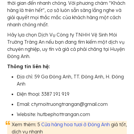
thời gian đến nhanh chóng. Với phương châm “Khách
hàng là trên hết”, cơ sở luôn sẵn sàng lắng nghe và
giải quyết mọi thắc mắc của khách hàng một cách
nhanh chóng nhất.
Hãy lựa chọn Dịch Vụ Công ty TNHH Vệ Sinh Môi
Trường Tràng An nếu bạn đang tìm kiếm một dịch vụ
chuyên nghiệp, uy tín và giá cả phải chăng tại Huyện
Đông Anh.
Thông tin liên hệ:
Địa chỉ: 59 Ga Đông Anh, TT. Đông Anh, H. Đông
Anh
Điện thoại: 3387 191 919
Email: ctymoitruongtrangan@gmail.com
Website: hutbephottrangan.com
Xem thêm: 5
Cửa hàng hoa tươi ở Đông Anh
giá tốt,
dịch vụ nhanh