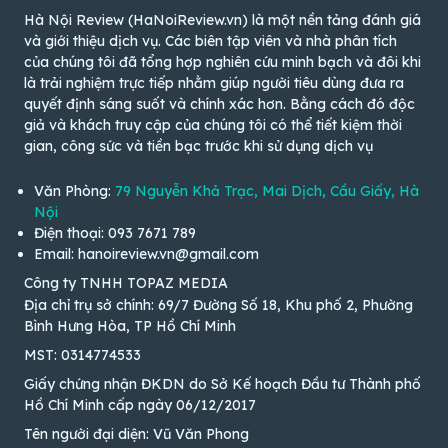
Hà Nội Review (HaNoiReview.vn) là một nền tảng đánh giá
và giới thiệu dịch vụ. Các biên tập viên và nhà phân tích
của chúng tôi đã tổng hợp nghiên cứu minh bạch và đôi khi
là trải nghiệm trực tiếp nhằm giúp người tiêu dùng đưa ra
quyết định sáng suốt và chính xác hơn. Bằng cách đó độc
giả và khách truy cập của chúng tôi có thể tiết kiệm thời
gian, công sức và tiền bạc trước khi sử dụng dịch vụ
Văn Phòng:
79 Nguyễn Khả Trạc, Mai Dịch, Cầu Giấy, Hà
Nội
Điện thoại: 093 7671 789
Email: hanoireview.vn@gmail.com
Công ty TNHH TOPAZ MEDIA
Địa chỉ trụ sở chính: 69/7 Đường Số 18, Khu phố 2, Phường
Bình Hưng Hòa, TP Hồ Chí Minh
MST: 0314774533
Giấy chứng nhận ĐKDN do Sở Kế hoạch Đầu tư Thành phố
Hồ Chí Minh cấp ngày 06/12/2017
Tên người đại diện: Vũ Văn Phong