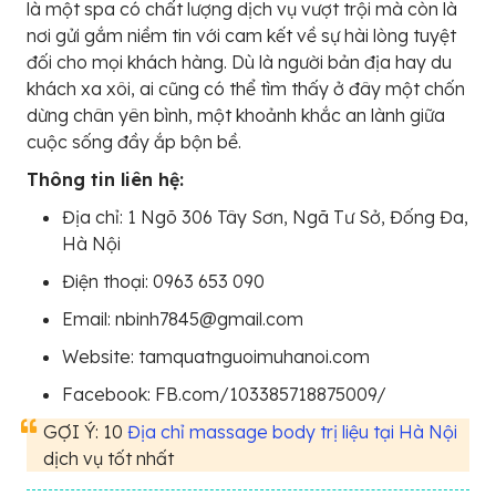
là một spa có chất lượng dịch vụ vượt trội mà còn là
nơi gửi gắm niềm tin với cam kết về sự hài lòng tuyệt
đối cho mọi khách hàng. Dù là người bản địa hay du
khách xa xôi, ai cũng có thể tìm thấy ở đây một chốn
dừng chân yên bình, một khoảnh khắc an lành giữa
cuộc sống đầy ắp bộn bề.
Thông tin liên hệ:
Địa chỉ: 1 Ngõ 306 Tây Sơn, Ngã Tư Sở, Đống Đa,
Hà Nội
Điện thoại: 0963 653 090
Email: nbinh7845@gmail.com
Website: tamquatnguoimuhanoi.com
Facebook: FB.com/103385718875009/
GỢI Ý: 10
Địa chỉ massage body trị liệu tại Hà Nội
dịch vụ tốt nhất