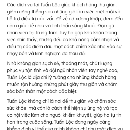
Các dịch vụ tại Tuấn Lộc giúp khách hàng thư giãn,
giảm căng thẳng sau những giờ làm việc mệt mỏi và
hỗ trợ điều trị các vấn đề về cơ xương khớp, đem đến
cảm giác dễ chịu và tinh thần sảng khoái. Đội ngũ
nhân viên tại trung tâm, tuy họ gặp khó khăn trong
việc nhìn thấy, nhưng đều có khả năng cảm nhận và
điều trị các điểm đau một cách chính xác nhờ vào sự
nhạy bén và kinh nghiệm đã trau dồi.
Nhờ không gian sạch sẽ, thoáng mát, chất lượng
phục vụ tận tình và đội ngũ nhân viên tay nghề cao,
Tuấn Lộc là địa chỉ lý tưởng cho những khách hàng
muốn tận hưởng những phút giây thư giãn và chăm
sóc bản thân một cách đặc biệt.
Tuấn Lộc không chỉ là nơi để thư giãn và chăm sóc
sức khỏe, mà còn là cách thể hiện sự ủng hộ và tạo
cơ hội việc làm cho người khiếm khuyết, giúp họ tự tin
hơn trong cuộc sống. Tuấn Lộc đang ngày càng
khẳng định vị thế của mình không chỉ như một dịch vụ