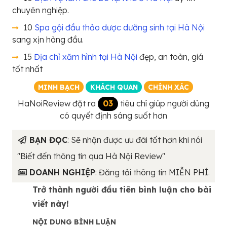
chuyên nghiệp.
10
Spa gội đầu thảo dược dưỡng sinh tại Hà Nội
sang xịn hàng đầu.
15
Địa chỉ xăm hình tại Hà Nội
đẹp, an toàn, giá
tốt nhất
MINH BẠCH
KHÁCH QUAN
CHÍNH XÁC
HaNoiReview đặt ra
03
tiêu chí giúp người dùng
có quyết định sáng suốt hơn
BẠN ĐỌC
: Sẽ nhận được ưu đãi tốt hơn khi nói
"Biết đến thông tin qua Hà Nội Review"
DOANH NGHIỆP
: Đăng tải thông tin MIỄN PHÍ.
Trở thành người đầu tiên bình luận cho bài
viết này!
NỘI DUNG BÌNH LUẬN