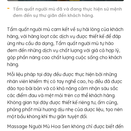
Tẩm quất người mù đã và đang thực hiện sứ mệnh
đem đến sự thư giãn đến khách hàng.
Tẩm quất người mù cam kết về sự hài lòng của khách
hàng, với hàng loạt các dịch vụ được thiết kế để đáp
ứng nhu cầu đa dạng, Tẩm quất người mù tự hào
đem đến những dịch vụ chất lượng với giá cả hợp lý,
góp phần nâng cao chất lượng cuộc sống cho khách
hàng.
Mỗi liệu pháp tại đây đều được thực hiện bởi những
nhân viên khiếm thị có tay nghề cao, họ đều đã được
đào tạo bài bản và có khả năng cảm nhận sâu sắc
các điểm đau và mệt mỏi trên cơ thể khách hàng.
Không gian tại đây được thiết kế riêng tư, ấm cúng,
phảng phất mùi hương dịu nhẹ của dược liệu, tạo nên
một bầu không khí thư giãn tuyệt đối.
Massage Người Mù Hoa Sen không chỉ được biết đến