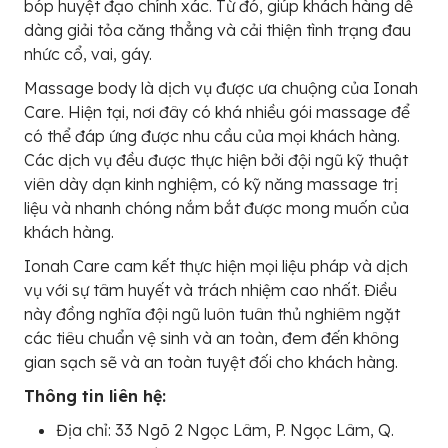
bóp huyệt đạo chính xác. Từ đó, giúp khách hàng dễ
dàng giải tỏa căng thẳng và cải thiện tình trạng đau
nhức cổ, vai, gáy.
Massage body là dịch vụ được ưa chuộng của Ionah
Care. Hiện tại, nơi đây có khá nhiều gói massage để
có thể đáp ứng được nhu cầu của mọi khách hàng.
Các dịch vụ đều được thực hiện bởi đội ngũ kỹ thuật
viên dày dạn kinh nghiệm, có kỹ năng massage trị
liệu và nhanh chóng nắm bắt được mong muốn của
khách hàng.
Ionah Care cam kết thực hiện mọi liệu pháp và dịch
vụ với sự tâm huyết và trách nhiệm cao nhất. Điều
này đồng nghĩa đội ngũ luôn tuân thủ nghiêm ngặt
các tiêu chuẩn vệ sinh và an toàn, đem đến không
gian sạch sẽ và an toàn tuyệt đối cho khách hàng.
Thông tin liên hệ:
Địa chỉ: 33 Ngõ 2 Ngọc Lâm, P. Ngọc Lâm, Q.