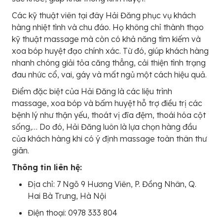
Các kỹ thuật viên tại đây Hải Đăng phục vụ khách
hàng nhiệt tình và chu đáo. Họ không chỉ thành thạo
kỹ thuật massage mà còn có khả năng tìm kiếm và
xoa bóp huyệt đạo chính xác. Từ đó, giúp khách hàng
nhanh chóng giải tỏa căng thẳng, cải thiện tình trạng
đau nhức cổ, vai, gáy và mất ngủ một cách hiệu quả.
Điểm đặc biệt của Hải Đăng là các liệu trình
massage, xoa bóp và bấm huyệt hỗ trợ điều trị các
bệnh lý như thận yếu, thoát vị đĩa đệm, thoái hóa cột
sống,… Do đó, Hải Đăng luôn là lựa chọn hàng đầu
của khách hàng khi có ý định massage toàn thân thư
giãn.
Thông tin liên hệ:
Địa chỉ: 7 Ngõ 9 Hương Viên, P. Đồng Nhân, Q.
Hai Bà Trưng, Hà Nội
Điện thoại: 0978 333 804