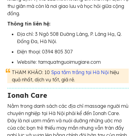
thư giãn mà còn là nơi giao lưu và học hỏi giữa cộng
đồng.
Thông tin liên hệ:
Địa chỉ: 3 Ngõ 508 Đường Láng, P. Láng Hạ, Q.
Đống Đa, Hà Nội.
Điện thoại: 0394 805 307
Website: tamquatnguoimugiare.com
THAM KHẢO: 10
Spa tắm trắng tại Hà Nội
hiệu
quả nhất, dịch vụ tốt, giá rẻ.
Ionah Care
Nằm trong danh sách các địa chỉ massage người mù
chuyên nghiệp tại Hà Nội phải kể đến Ionah Care.
Đây là nơi ươm mầm và nuôi dưỡng những ước mơ
của các bạn trẻ thiếu may mắn nhưng vẫn tràn đầy
nghị lực và vươn lên bằng chính đôi bàn tay của mình.