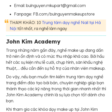
Email: bulnguyen.mkupart@gmail.com
Fanpage: FB.com/bulnguyenmakeupstore
THAM KHẢO: 10
Trung tâm dạy nghề Nail tại Hà
Nội
tốt nhất, ra nghề làm ngay
John Kim Academy
Trong những năm gần đây, nghề make up đang dần
trở nên ổn định và có mức thu nhập khá cao. Bởi hầu
hết các sự kiện như lễ cưới, chụp hình, sân khấu nghệ
thuật,… đều cần đến sự hỗ trợ của nhân viên makeup.
Do vậy, nếu bạn muốn tìm kiếm trung tâm dạy nghề
trang điểm đào tạo bài bản, chuyên nghiệp giúp bạn
thành thạo các kỹ năng trong thời gian nhanh nhất thì
John Kim Academy chính là sự lựa chọn tốt dành cho
bạn.
Khi tham gia các khóa dạy make up tại John Kim