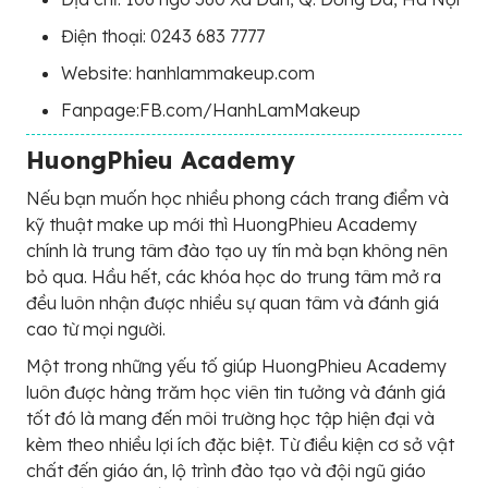
Điện thoại: 0243 683 7777
Website: hanhlammakeup.com
Fanpage:FB.com/HanhLamMakeup
HuongPhieu Academy
Nếu bạn muốn học nhiều phong cách trang điểm và
kỹ thuật make up mới thì HuongPhieu Academy
chính là trung tâm đào tạo uy tín mà bạn không nên
bỏ qua. Hầu hết, các khóa học do trung tâm mở ra
đều luôn nhận được nhiều sự quan tâm và đánh giá
cao từ mọi người.
Một trong những yếu tố giúp HuongPhieu Academy
luôn được hàng trăm học viên tin tưởng và đánh giá
tốt đó là mang đến môi trường học tập hiện đại và
kèm theo nhiều lợi ích đặc biệt. Từ điều kiện cơ sở vật
chất đến giáo án, lộ trình đào tạo và đội ngũ giáo