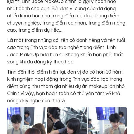
lựa thì Linh Jace MakeUp chính là gợi ý hoàn hảo
nhất dành cho bạn. Bởi đơn vị cung cấp đa dạng
nhiều khóa học như trang điểm cô dâu, trang điểm
chuyên nghiệp, trang điểm cá nhân, trang điểm nâng
cao, trang điểm dự tiệc,…
Là một trong những cái tên có danh tiếng và tên tuổi
cao trong lĩnh vực đào tạo nghề trang điểm, Linh
Jace MakeUp hứa hẹn sẽ không khiến bạn phải thất
vọng khi đã đăng ký theo học.
Tính đến thời điểm hiện tại, đơn vị đã có hơn 10 năm
kinh nghiệm hoạt động trong lĩnh vực đào tạo trang
điểm cũng như tham gia nhiều dự án makeup lớn nhỏ.
Chính vì vậy, bạn hoàn toàn có thể yên tâm về khả
năng dạy nghề của đơn vị.