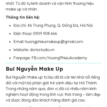
nhất. Từ đó tự kinh doanh và vận hình thương hiệu
make up cá nhân.
Thông tin liên hệ:
Địa chỉ: 46 Trung Phụng, Q. Đống Đa, Hà Nội
Điện thoại: 0909 908 666
Email: huongphieumakeup@gmail.com
Website: dorisstudio.vn
Fanpage: FB.com/HuongPhieuAcademy
Bul Nguyễn Make Up
Bul Nguyễn Make up từ lâu đã là cái tên khá nổi tiếng
đối với một bộ phận giới trẻ sành điệu tại Hà Thành.
Trong những năm qua, đơn vị đã có nhiều năm kinh
nghiệm hoạt động trong lĩnh vực thời trang – làm đẹp
và được đông đảo khách hàng đánh giá cao.