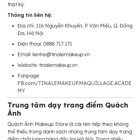
thật kỹ.
Thông tin liên hệ:
Địa chỉ: 116 Nguyễn Khuyến, P. Văn Miếu, Q. Đống
Đa, Hà Nội
Điện thoại: 0888 717 171
Email: lienhe@tinalemakeup.vn
Website: tinalemakeup.vn
Fanpage:
FB.com/TINALEMAKEUP.MAQUILLAGE.ACADE
MY
Trung tâm dạy trang điểm Quách
Ánh
Quách Ánh Makeup Store là cái tên tiếp theo không
thể thiếu trong danh sách những trung tâm dạy trang
điểm chất lượng hàng đầu tại Hà Nội. Trong nhiều