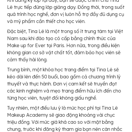
Lê trực tiếp đứng lớp giảng dạy. Đồng thời, trong suốt
quá trình học nghề, đơn vị luôn hỗ trợ đầy đủ dụng cụ
và mỹ phẩm cần thiết cho học viên.
Đặc biệt, Tina Lê là một trong số ít trung tâm tại Việt
Nam sau khi đào tạo có cấp bằng chính thức của
Make up for Ever tại Paris. Hơn nữa, trong điều kiện
không gian cơ sở vật chất tốt, đảm bảo học viên sẽ
cảm thấy hài lòng.
Trung bình, một khóa học trang điểm tại Tina Lê sẽ
kéo dài lên đến 50 buổi, bao gồm cả chương trình lý
thuyết và thực hành. Đơn vị cam kết sẽ truyền đạt
các kinh nghiệm và mẹo trang điểm hữu ích đến cho
từng học viên, tuyệt đối không giấu nghề.
Tuy nhiên, một điều lưu ý là mức học phí tại Tina Lê
Makeup Academy sẽ giao động khoảng vài chục
triệu đồng. Với mức giá khá cao so với mặt bằng
chung, trước khi đăng ký tham gia bạn nên cân nhắc