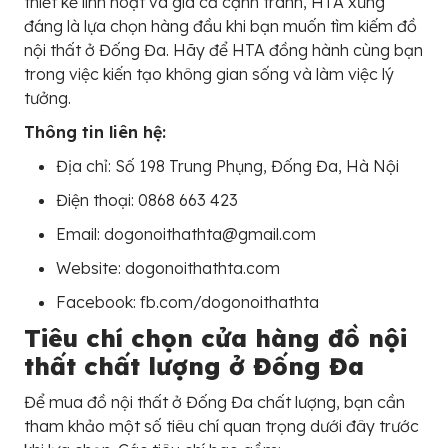
thiết kế linh hoạt và giá cả cạnh tranh, HTA xứng
đáng là lựa chọn hàng đầu khi bạn muốn tìm kiếm đồ
nội thất ở Đống Đa. Hãy để HTA đồng hành cùng bạn
trong việc kiến tạo không gian sống và làm việc lý
tưởng.
Thông tin liên hệ:
Địa chỉ: Số 198 Trung Phụng, Đống Đa, Hà Nội
Điện thoại: 0868 663 423
Email: dogonoithathta@gmail.com
Website: dogonoithathta.com
Facebook: fb.com/dogonoithathta
Tiêu chí chọn cửa hàng đồ nội
thất chất lượng ở Đống Đa
Để mua đồ nội thất ở Đống Đa chất lượng, bạn cần
tham khảo một số tiêu chí quan trọng dưới đây trước