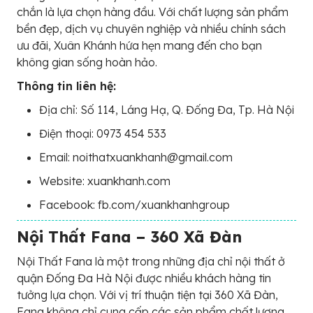
chắn là lựa chọn hàng đầu. Với chất lượng sản phẩm
bền đẹp, dịch vụ chuyên nghiệp và nhiều chính sách
ưu đãi, Xuân Khánh hứa hẹn mang đến cho bạn
không gian sống hoàn hảo.
Thông tin liên hệ:
Địa chỉ: Số 114, Láng Hạ, Q. Đống Đa, Tp. Hà Nội
Điện thoại: 0973 454 533
Email: noithatxuankhanh@gmail.com
Website: xuankhanh.com
Facebook: fb.com/xuankhanhgroup
Nội Thất Fana – 360 Xã Đàn
Nội Thất Fana là một trong những địa chỉ nội thất ở
quận Đống Đa Hà Nội được nhiều khách hàng tin
tưởng lựa chọn. Với vị trí thuận tiện tại 360 Xã Đàn,
Fana không chỉ cung cấp các sản phẩm chất lượng