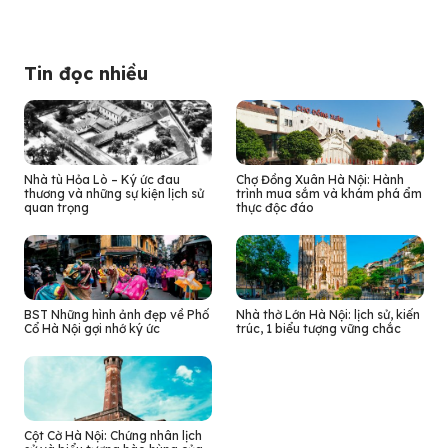
Tin đọc nhiều
Nhà tù Hỏa Lò – Ký ức đau
Chợ Đồng Xuân Hà Nội: Hành
thương và những sự kiện lịch sử
trình mua sắm và khám phá ẩm
quan trọng
thực độc đáo
BST Những hình ảnh đẹp về Phố
Nhà thờ Lớn Hà Nội: lịch sử, kiến
Cổ Hà Nội gợi nhớ ký ức
trúc, 1 biểu tượng vững chắc
Cột Cờ Hà Nội: Chứng nhân lịch