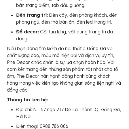
bàn trang điểm, tab đầu giường.
Đèn trang trí:
Đèn cây, đèn phòng khách, đèn
phòng ngủ, đèn thả bàn ăn, đèn led trang trí.
Đồ decor:
Gối tựa lưng, vật dụng trang trí đa
dạng.
Nếu bạn đang tìm kiếm đồ nội thất ở Đống Đa với
chất lượng cao, mẫu mã hiện đại và dịch vụ uy tín,
Phe Decor chắc chắn là sự lựa chọn hoàn hảo. Với
cam kết mang đến những sản phẩm tốt nhất cho tổ
ấm, Phe Decor hân hạnh đồng hành cùng khách
hàng trong việc kiến tạo không gian sống tiện nghi và
đẳng cấp.
Thông tin liên hệ:
Địa chỉ: NT 57 ngõ 217 Đê La Thành, Q. Đống Đa,
Hà Nội
Điện thoại: 0988 786 086