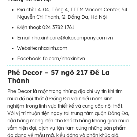
Địa chỉ: L4-04, Tầng 4, TTTM Vincom Center, 54
Nguyễn Chí Thanh, Q. Đống Đa, Hà Nội
Điện thoại: 024 3782 1761
Email: nhaxinhcare@akacompany.com.vn
Website: nhaxinh.com
Facebook: fb.com/nhaxinhvn
Phê Decor – 57 ngõ 217 Đê La
Thành
Phe Decor là một trong những địa chỉ uy tín khi tìm
mua đồ nội thất ở Đống Đa với nhiều năm kinh
nghiệm trong lĩnh vực thiết kế và cung cấp nội thất.
Với vị trí thuận tiện ngay tại trung tâm quận Đống Đa,
cửa hàng mang đến cho khách hàng không gian mua
sắm hiện đại, dịch vụ tận tâm cùng những sản phẩm
đa dạng về mẫu mã, kiểu dáng và phân khúc giá.