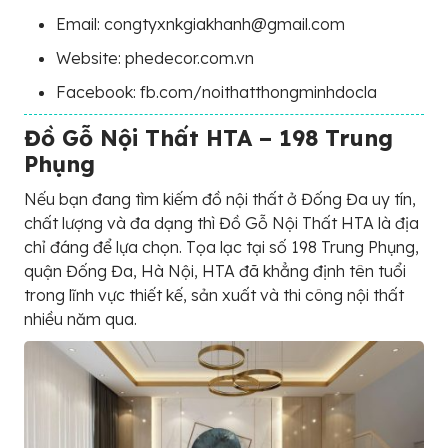
Email: congtyxnkgiakhanh@gmail.com
Website: phedecor.com.vn
Facebook: fb.com/noithatthongminhdocla
Đồ Gỗ Nội Thất HTA – 198 Trung
Phụng
Nếu bạn đang tìm kiếm đồ nội thất ở Đống Đa uy tín,
chất lượng và đa dạng thì Đồ Gỗ Nội Thất HTA là địa
chỉ đáng để lựa chọn. Tọa lạc tại số 198 Trung Phụng,
quận Đống Đa, Hà Nội, HTA đã khẳng định tên tuổi
trong lĩnh vực thiết kế, sản xuất và thi công nội thất
nhiều năm qua.