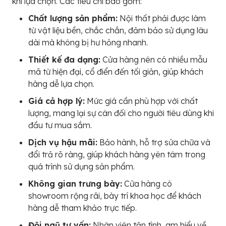
khi lựa chọn. Các tiêu chí bao gồm:
Chất lượng sản phẩm:
Nội thất phải được làm
từ vật liệu bền, chắc chắn, đảm bảo sử dụng lâu
dài mà không bị hư hỏng nhanh.
Thiết kế đa dạng:
Cửa hàng nên có nhiều mẫu
mã từ hiện đại, cổ điển đến tối giản, giúp khách
hàng dễ lựa chọn.
Giá cả hợp lý:
Mức giá cần phù hợp với chất
lượng, mang lại sự cân đối cho người tiêu dùng khi
đầu tư mua sắm.
Dịch vụ hậu mãi:
Bảo hành, hỗ trợ sửa chữa và
đổi trả rõ ràng, giúp khách hàng yên tâm trong
quá trình sử dụng sản phẩm.
Không gian trưng bày:
Cửa hàng có
showroom rộng rãi, bày trí khoa học để khách
hàng dễ tham khảo trực tiếp.
Đội ngũ tư vấn:
Nhân viên tận tình, am hiểu về