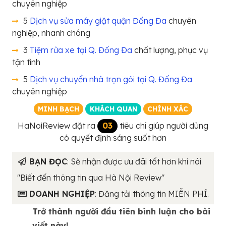
chuyên nghiệp
5
Dịch vụ sửa máy giặt quận Đống Đa
chuyên
nghiệp, nhanh chóng
3
Tiệm rửa xe tại Q. Đống Đa
chất lượng, phục vụ
tận tình
5
Dịch vụ chuyển nhà trọn gói tại Q. Đống Đa
chuyên nghiệp
MINH BẠCH
KHÁCH QUAN
CHÍNH XÁC
HaNoiReview đặt ra
03
tiêu chí giúp người dùng
có quyết định sáng suốt hơn
BẠN ĐỌC
: Sẽ nhận được ưu đãi tốt hơn khi nói
"Biết đến thông tin qua Hà Nội Review"
DOANH NGHIỆP
: Đăng tải thông tin MIỄN PHÍ.
Trở thành người đầu tiên bình luận cho bài
viết này!