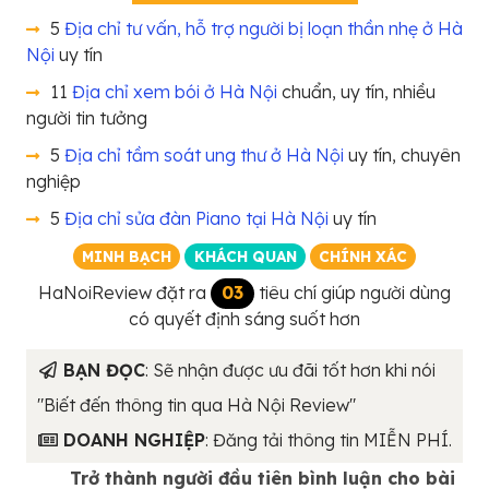
5
Địa chỉ tư vấn, hỗ trợ người bị loạn thần nhẹ ở Hà
Nội
uy tín
11
Địa chỉ xem bói ở Hà Nội
chuẩn, uy tín, nhiều
người tin tưởng
5
Địa chỉ tầm soát ung thư ở Hà Nội
uy tín, chuyên
nghiệp
5
Địa chỉ sửa đàn Piano tại Hà Nội
uy tín
MINH BẠCH
KHÁCH QUAN
CHÍNH XÁC
HaNoiReview đặt ra
03
tiêu chí giúp người dùng
có quyết định sáng suốt hơn
BẠN ĐỌC
: Sẽ nhận được ưu đãi tốt hơn khi nói
"Biết đến thông tin qua Hà Nội Review"
DOANH NGHIỆP
: Đăng tải thông tin MIỄN PHÍ.
Trở thành người đầu tiên bình luận cho bài