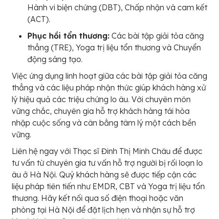
Hành vi biện chứng (DBT), Chấp nhận và cam kết
(ACT).
Phục hồi tổn thương:
Các bài tập giải tỏa căng
thẳng (TRE), Yoga trị liệu tổn thương và Chuyển
động sáng tạo.
Việc ứng dụng linh hoạt giữa các bài tập giải tỏa căng
thẳng và các liệu pháp nhận thức giúp khách hàng xử
lý hiệu quả các triệu chứng lo âu. Với chuyên môn
vững chắc, chuyên gia hỗ trợ khách hàng tái hòa
nhập cuộc sống và cân bằng tâm lý một cách bền
vững.
Liên hệ ngay với Thạc sĩ Đinh Thị Minh Châu để được
tư vấn từ chuyên gia tư vấn hỗ trợ người bị rối loạn lo
âu ở Hà Nội. Quý khách hàng sẽ được tiếp cận các
liệu pháp tiên tiến như EMDR, CBT và Yoga trị liệu tổn
thương. Hãy kết nối qua số điện thoại hoặc văn
phòng tại Hà Nội để đặt lịch hẹn và nhận sự hỗ trợ