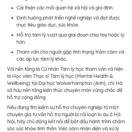
Cải thiện các mối quan hệ xã hội và gia đình.
Định hướng phát triển nghề nghiệp và đạt được
mục tiêu giáo dục, sức khỏe.
Hỗ trợ tâm lý vượt qua giai đoạn chia tay hoặc ly
hôn.
Tham vấn cho người gặp tình trạng trầm cảm và
các áp lực tâm lý khác.
Với nền tảng là Cử nhân Tâm lý học tham vấn và hiện
là Học viên Thạc sĩ Tâm lý học (Mental Health &
Wellbeing) tại Đại học Wolverhampton (Anh), chị Hà
sở hữu nền tảng kiến thức chuyên môn vững chắc để
hỗ trợ cộng đồng.
Nếu đang tìm kiếm sự hỗ trợ chuyên nghiệp từ một
chuyên gia tư vấn hỗ trợ người bị rối loạn lo âu ở Hà
Nội, hãy chủ động kết nối để bắt đầu hành trình chăm
sóc sức khỏe tinh thần. Việc sớm nhận diện và xử lý