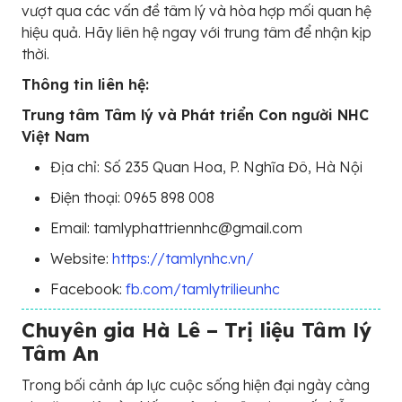
vượt qua các vấn đề tâm lý và hòa hợp mối quan hệ
hiệu quả. Hãy liên hệ ngay với trung tâm để nhận kịp
thời.
Thông tin liên hệ:
Trung tâm Tâm lý và Phát triển Con người NHC
Việt Nam
Địa chỉ: Số 235 Quan Hoa, P. Nghĩa Đô, Hà Nội
Điện thoại: 0965 898 008
Email: tamlyphattriennhc@gmail.com
Website:
https://tamlynhc.vn/
Facebook:
fb.com/tamlytrilieunhc
Chuyên gia Hà Lê – Trị liệu Tâm lý
Tâm An
Trong bối cảnh áp lực cuộc sống hiện đại ngày càng