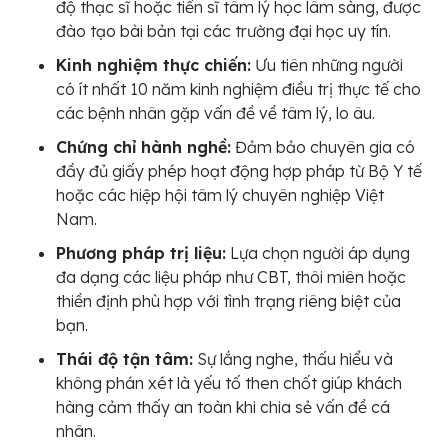
độ thạc sĩ hoặc tiến sĩ tâm lý học lâm sàng, được
đào tạo bài bản tại các trường đại học uy tín.
Kinh nghiệm thực chiến:
Ưu tiên những người
có ít nhất 10 năm kinh nghiệm điều trị thực tế cho
các bệnh nhân gặp vấn đề về tâm lý, lo âu.
Chứng chỉ hành nghề:
Đảm bảo chuyên gia có
đầy đủ giấy phép hoạt động hợp pháp từ Bộ Y tế
hoặc các hiệp hội tâm lý chuyên nghiệp Việt
Nam.
Phương pháp trị liệu:
Lựa chọn người áp dụng
đa dạng các liệu pháp như CBT, thôi miên hoặc
thiền định phù hợp với tình trạng riêng biệt của
bạn.
Thái độ tận tâm:
Sự lắng nghe, thấu hiểu và
không phán xét là yếu tố then chốt giúp khách
hàng cảm thấy an toàn khi chia sẻ vấn đề cá
nhân.