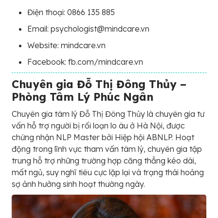
Điện thoại: 0866 135 885
Email: psychologist@mindcare.vn
Website: mindcare.vn
Facebook: fb.com/mindcare.vn
Chuyên gia Đỗ Thị Đông Thủy –
Phòng Tâm Lý Phúc Ngân
Chuyên gia tâm lý Đỗ Thị Đông Thủy là chuyên gia tư
vấn hỗ trợ người bị rối loạn lo âu ở Hà Nội, được
chứng nhận NLP Master bởi Hiệp hội ABNLP. Hoạt
động trong lĩnh vực tham vấn tâm lý, chuyên gia tập
trung hỗ trợ những trường hợp căng thẳng kéo dài,
mất ngủ, suy nghĩ tiêu cực lặp lại và trạng thái hoảng
sợ ảnh hưởng sinh hoạt thường ngày.