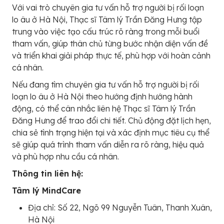
Với vai trò chuyên gia tư vấn hỗ trợ người bị rối loạn
lo âu ở Hà Nội, Thạc sĩ Tâm lý Trần Đăng Hưng tập
trung vào việc tạo cấu trúc rõ ràng trong mỗi buổi
tham vấn, giúp thân chủ từng bước nhận diện vấn đề
và triển khai giải pháp thực tế, phù hợp với hoàn cảnh
cá nhân.
Nếu đang tìm chuyên gia tư vấn hỗ trợ người bị rối
loạn lo âu ở Hà Nội theo hướng định hướng hành
động, có thể cân nhắc liên hệ Thạc sĩ Tâm lý Trần
Đăng Hưng để trao đổi chi tiết. Chủ động đặt lịch hẹn,
chia sẻ tình trạng hiện tại và xác định mục tiêu cụ thể
sẽ giúp quá trình tham vấn diễn ra rõ ràng, hiệu quả
và phù hợp nhu cầu cá nhân.
Thông tin liên hệ:
Tâm lý MindCare
Địa chỉ: Số 22, Ngõ 99 Nguyễn Tuân, Thanh Xuân,
Hà Nội