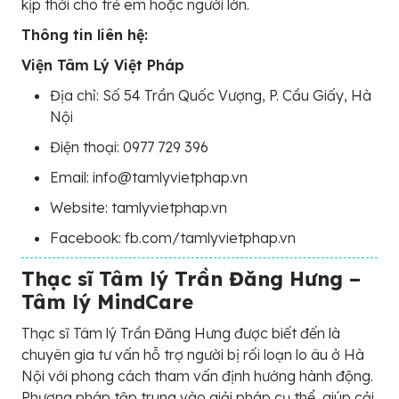
kịp thời cho trẻ em hoặc người lớn.
Thông tin liên hệ:
Viện Tâm Lý Việt Pháp
Địa chỉ: Số 54 Trần Quốc Vượng, P. Cầu Giấy, Hà
Nội
Điện thoại: 0977 729 396
Email: info@tamlyvietphap.vn
Website: tamlyvietphap.vn
Facebook: fb.com/tamlyvietphap.vn
Thạc sĩ Tâm lý Trần Đăng Hưng –
Tâm lý MindCare
Thạc sĩ Tâm lý Trần Đăng Hưng được biết đến là
chuyên gia tư vấn hỗ trợ người bị rối loạn lo âu ở Hà
Nội với phong cách tham vấn định hướng hành động.
Phương pháp tập trung vào giải pháp cụ thể, giúp cải