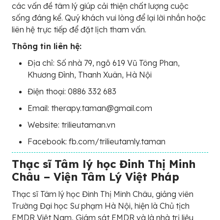
các vấn đề tâm lý giúp cải thiện chất lượng cuộc
sống đáng kể. Quý khách vui lòng để lại lời nhắn hoặc
liên hệ trực tiếp để đặt lịch tham vấn.
Thông tin liên hệ:
Địa chỉ: Số nhà 79, ngõ 619 Vũ Tông Phan,
Khương Đình, Thanh Xuân, Hà Nội
Điện thoại: 0886 332 683
Email: therapy.taman@gmail.com
Website: trilieutaman.vn
Facebook: fb.com/trilieutamly.taman
Thạc sĩ Tâm lý học Đinh Thị Minh
Châu – Viện Tâm Lý Việt Pháp
Thạc sĩ Tâm lý học Đinh Thị Minh Châu, giảng viên
Trường Đại học Sư phạm Hà Nội, hiện là Chủ tịch
EMDR Việt Nam, Giám sát EMDR và là nhà trị liệu