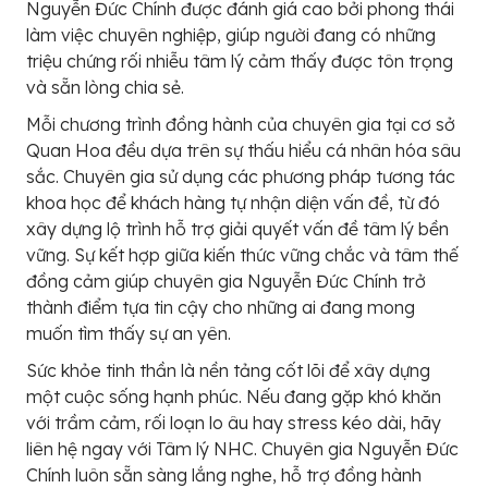
Nguyễn Đức Chính được đánh giá cao bởi phong thái
làm việc chuyên nghiệp, giúp người đang có những
triệu chứng rối nhiễu tâm lý cảm thấy được tôn trọng
và sẵn lòng chia sẻ.
Mỗi chương trình đồng hành của chuyên gia tại cơ sở
Quan Hoa đều dựa trên sự thấu hiểu cá nhân hóa sâu
sắc. Chuyên gia sử dụng các phương pháp tương tác
khoa học để khách hàng tự nhận diện vấn đề, từ đó
xây dựng lộ trình hỗ trợ giải quyết vấn đề tâm lý bền
vững. Sự kết hợp giữa kiến thức vững chắc và tâm thế
đồng cảm giúp chuyên gia Nguyễn Đức Chính trở
thành điểm tựa tin cậy cho những ai đang mong
muốn tìm thấy sự an yên.
Sức khỏe tinh thần là nền tảng cốt lõi để xây dựng
một cuộc sống hạnh phúc. Nếu đang gặp khó khăn
với trầm cảm, rối loạn lo âu hay stress kéo dài, hãy
liên hệ ngay với Tâm lý NHC. Chuyên gia Nguyễn Đức
Chính luôn sẵn sàng lắng nghe, hỗ trợ đồng hành