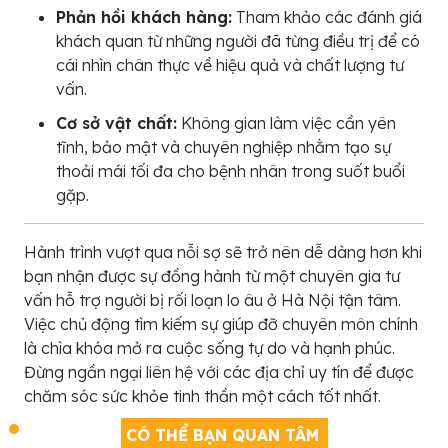
Phản hồi khách hàng:
Tham khảo các đánh giá
khách quan từ những người đã từng điều trị để có
cái nhìn chân thực về hiệu quả và chất lượng tư
vấn.
Cơ sở vật chất:
Không gian làm việc cần yên
tĩnh, bảo mật và chuyên nghiệp nhằm tạo sự
thoải mái tối đa cho bệnh nhân trong suốt buổi
gặp.
Hành trình vượt qua nỗi sợ sẽ trở nên dễ dàng hơn khi
bạn nhận được sự đồng hành từ một chuyên gia tư
vấn hỗ trợ người bị rối loạn lo âu ở Hà Nội tận tâm.
Việc chủ động tìm kiếm sự giúp đỡ chuyên môn chính
là chìa khóa mở ra cuộc sống tự do và hạnh phúc.
Đừng ngần ngại liên hệ với các địa chỉ uy tín để được
chăm sóc sức khỏe tinh thần một cách tốt nhất.
CÓ THỂ BẠN QUAN TÂM