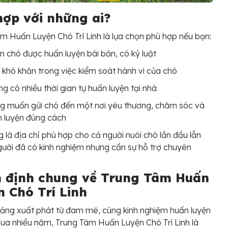
hợp với những ai?
m Huấn Luyện Chó Trí Linh là lựa chọn phù hợp nếu bạn:
 chó được huấn luyện bài bản, có kỷ luật
khó khăn trong việc kiểm soát hành vi của chó
g có nhiều thời gian tự huấn luyện tại nhà
g muốn gửi chó đến một nơi yêu thương, chăm sóc và
 luyện đúng cách
 là địa chỉ phù hợp cho cả người nuôi chó lần đầu lẫn
ười đã có kinh nghiệm nhưng cần sự hỗ trợ chuyên
 định chung về Trung Tâm Huấn
n Chó Trí Linh
tảng xuất phát từ đam mê, cùng kinh nghiệm huấn luyện
qua nhiều năm, Trung Tâm Huấn Luyện Chó Trí Linh là