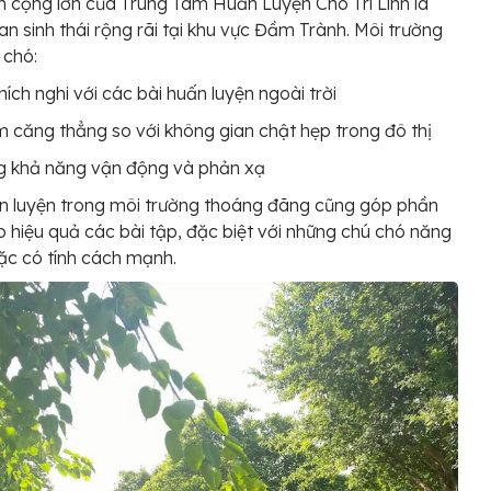
 cộng lớn của Trung Tâm Huấn Luyện Chó Trí Linh là
an sinh thái rộng rãi tại khu vực Đầm Trành. Môi trường
 chó:
hích nghi với các bài huấn luyện ngoài trời
 căng thẳng so với không gian chật hẹp trong đô thị
g khả năng vận động và phản xạ
n luyện trong môi trường thoáng đãng cũng góp phần
 hiệu quả các bài tập, đặc biệt với những chú chó năng
c có tính cách mạnh.