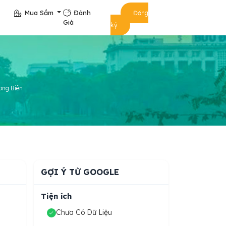
Mua Sắm
Đánh
Đăng
Giá
ký
ong Biên
GỢI Ý TỪ GOOGLE
Tiện ích
Chưa Có Dữ Liệu