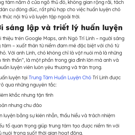
rung tâm nằm ở cửa ngõ thủ đô, không gian rộng rãi, tách
 dân cư đông đúc, rất phù hợp cho việc huấn luyện chó
 thức nội trú và luyện tập ngoài trời.
 sáng lập và triết lý huấn luyện
i thiệu trên Google Maps, anh Ngô Trí Linh – người sáng
g tâm – xuất thân từ niềm đam mê đặc biệt với chó từ
nhỏ. Với anh Linh, chó không chỉ là vật nuôi mà là những
 tinh thần”, là một phần trong gia đình lớn mà anh và
huấn luyện viên luôn yêu thương và trân trọng.
huấn luyện tại
Trung Tâm Huấn Luyện Chó
Trí Linh được
 rõ qua những nguyên tắc:
êm khắc nhưng tận tình
bản nhưng chu đáo
 luyện bằng sự kiên nhẫn, thấu hiểu và trách nhiệm
ếu tố quan trọng giúp trung tâm tạo được niềm tin với
ủ nuôi trong suốt thời gian hoạt động.