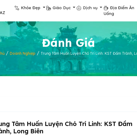
Khỏe Đẹp
Giáo Dục
Dịch vụ
Địa Điểm Ăn
pAZ
Uống
Đánh Giá
/
/
chủ
Doanh Nghiệp
Trung Tâm Huấn Luyện Chó Trí Linh: KST Đầm Trành, L
ung Tâm Huấn Luyện Chó Trí Linh: KST Đầm
ành, Long Biên