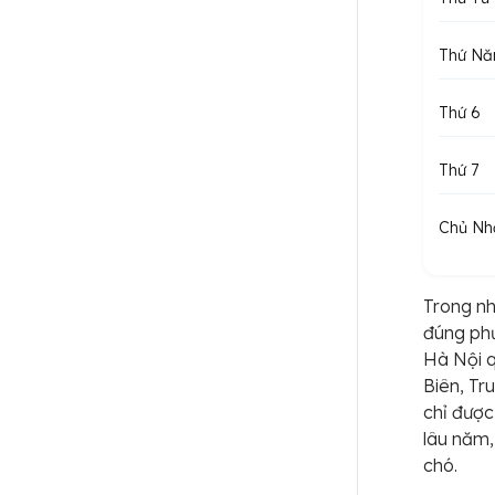
Thứ N
Thứ 6
Thứ 7
Chủ Nh
Trong nh
đúng phư
Hà Nội q
Biên, Tr
chỉ được
lâu năm,
chó.