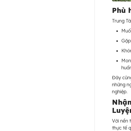
Phù 
Trung Tâ
Muốn
Gặp 
Khôn
Mon
huấn
Đây cũng
những ng
nghiệp.
Nhận
Luyệ
Với nền 
thực tế 