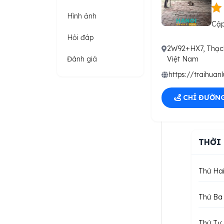
Hình ảnh
Cập
Hỏi đáp
2W92+HX7, Thạch
Đánh giá
Việt Nam
https://traihuan
CHỈ ĐƯỜN
THỜI
Thứ Ha
Thứ Ba
Thứ Tư