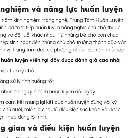
 nghiệm và năng lực huấn luyện
u năm kinh nghiệm trong nghề, Trung Tâm Huấn Luyện
Linh đã trực tiếp huấn luyện hàng nghìn chú chó thuộc
ống và độ tuổi khác nhau. Từ những bé chó con chưa
nếp sinh hoạt đến những chú chó trưởng thành gặp vấn
nh vi, trung tâm đều có phương pháp tiếp cận phù hợp.
 huấn luyện viên tại đây được đánh giá cao nhờ:
iểu tâm lý chó
ăng xử lý tình huống tốt
 nhẫn trong quá trình huấn luyện dài ngày
m cam kết mang lại kết quả huấn luyện đúng với kỳ
 chủ nuôi, miễn là chó đủ điều kiện sức khỏe và được
ện theo đúng lộ trình.
g gian và điều kiện huấn luyện