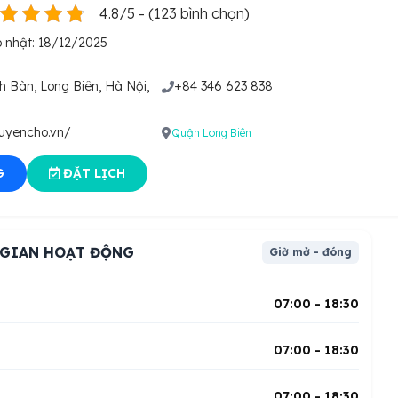
4.8/5 - (123 bình chọn)
 nhật: 18/12/2025
 Bàn, Long Biên, Hà Nội,
+84 346 623 838
luyencho.vn/
Quận Long Biên
G
ĐẶT LỊCH
 GIAN HOẠT ĐỘNG
Giờ mở - đóng
i
07:00 - 18:30
07:00 - 18:30
07:00 - 18:30