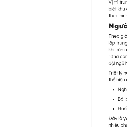
Vị trí t
biệt khu
theo hình
Người
Theo giớ
lập trun
khi còn 
“đứa con
đội ngũ 
Triết lý 
thể hiện
Nghi
Bài 
Huấn
Đây là y
nhiều ch