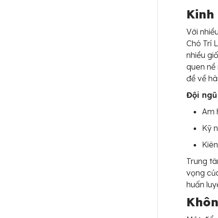
Kinh
Với nhiề
Chó Trí 
nhiều gi
quen nề 
đề về hà
Đội ngũ
Am h
Kỹ n
Kiên
Trung tâ
vọng của
huấn luy
Khôn