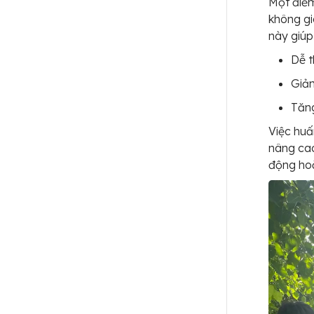
Một điểm
không gi
này giúp
Dễ t
Giảm
Tăn
Việc huấ
nâng cao
động hoặ