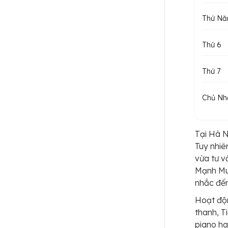
Thứ N
Thứ 6
Thứ 7
Chủ Nh
Tại Hà N
Tuy nhiê
vừa tư v
Mạnh Mus
nhắc đến
Hoạt độn
thanh, T
piano ha