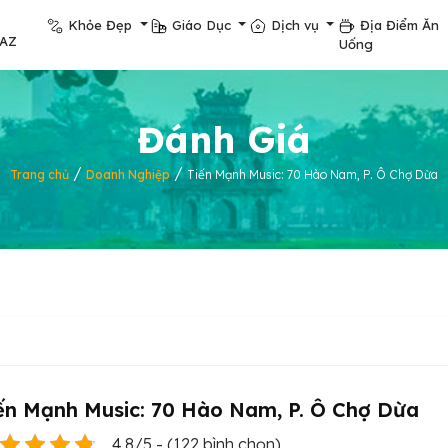
Khỏe Đẹp
Giáo Dục
Dịch vụ
Địa Điểm Ăn
pAZ
Uống
Đánh Giá
/
/
Trang chủ
Doanh Nghiệp
Tiến Mạnh Music: 70 Hào Nam, P. Ô Chợ Dừa
ến Mạnh Music: 70 Hào Nam, P. Ô Chợ Dừa
4.8/5 - (122 bình chọn)