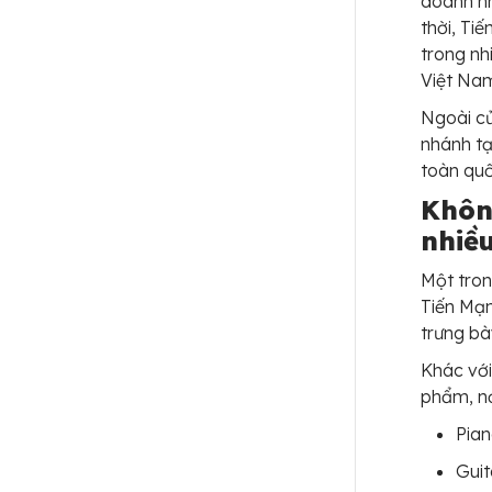
doanh nh
thời, Ti
trong nh
Việt Na
Ngoài cử
nhánh t
toàn quố
Khôn
nhiề
Một tron
Tiến Mạn
trưng bà
Khác với
phẩm, nơ
Pian
Guit