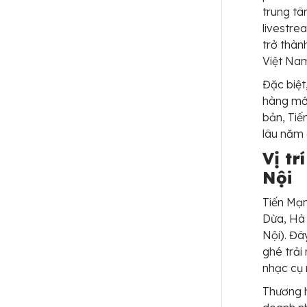
trung tâ
livestre
trở thàn
Việt Na
Đặc biệt
hàng mới
bản, Tiế
lâu năm 
Vị tr
Nội
Tiến Mạn
Dừa, Hà 
Nội). Đâ
ghé trải
nhạc cụ 
Thương h