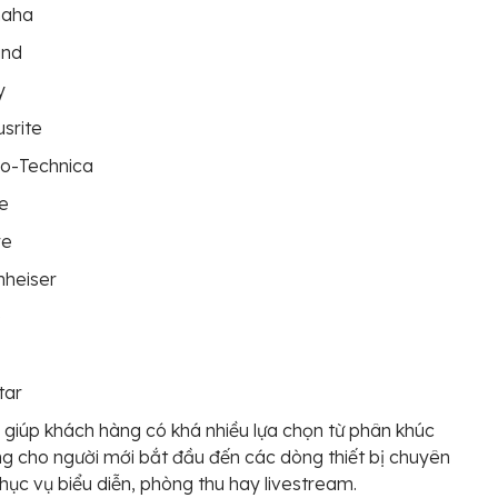
aha
and
y
srite
io-Technica
e
re
nheiser
G
tar
 giúp khách hàng có khá nhiều lựa chọn từ phân khúc
g cho người mới bắt đầu đến các dòng thiết bị chuyên
hục vụ biểu diễn, phòng thu hay livestream.