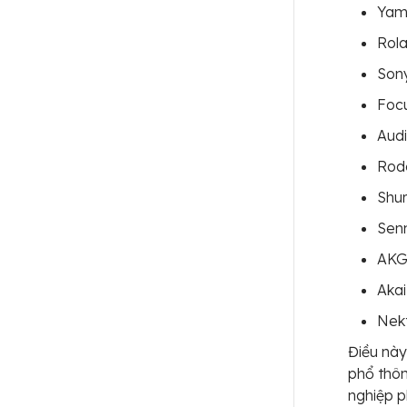
Yam
Rol
Son
Focu
Aud
Rod
Shu
Sen
AK
Akai
Nek
Điều này
phổ thôn
nghiệp p