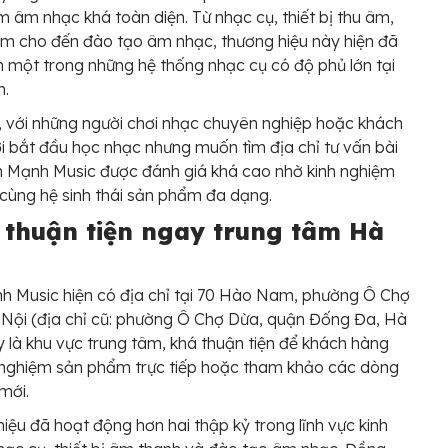
m âm nhạc khá toàn diện. Từ nhạc cụ, thiết bị thu âm,
am cho đến đào tạo âm nhạc, thương hiệu này hiện đã
h một trong những hệ thống nhạc cụ có độ phủ lớn tại
m.
, với những người chơi nhạc chuyên nghiệp hoặc khách
 bắt đầu học nhạc nhưng muốn tìm địa chỉ tư vấn bài
n Mạnh Music được đánh giá khá cao nhờ kinh nghiệm
cùng hệ sinh thái sản phẩm đa dạng.
í thuận tiện ngay trung tâm Hà
h Music hiện có địa chỉ tại 70 Hào Nam, phường Ô Chợ
Nội (địa chỉ cũ: phường Ô Chợ Dừa, quận Đống Đa, Hà
y là khu vực trung tâm, khá thuận tiện để khách hàng
 nghiệm sản phẩm trực tiếp hoặc tham khảo các dòng
mới.
iệu đã hoạt động hơn hai thập kỷ trong lĩnh vực kinh