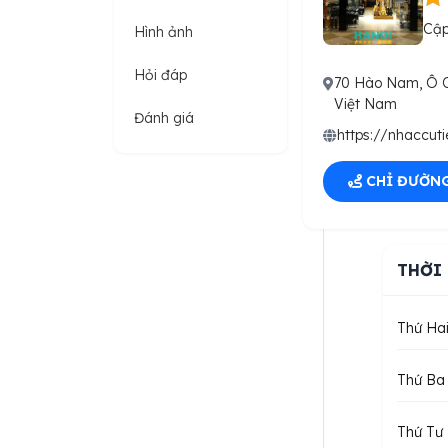
Cập
Hình ảnh
Hỏi đáp
70 Hào Nam, Ô C
Việt Nam
Đánh giá
https://nhaccut
CHỈ ĐƯỜN
THỜI
Thứ Ha
Thứ Ba
Thứ Tư