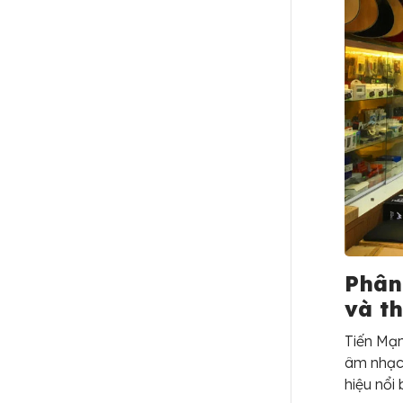
Phân
và th
Tiến Mạn
âm nhạc 
hiệu nổi 