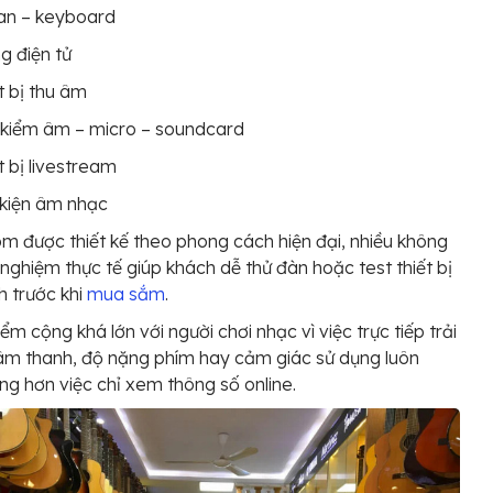
an – keyboard
g điện tử
t bị thu âm
 kiểm âm – micro – soundcard
t bị livestream
kiện âm nhạc
 được thiết kế theo phong cách hiện đại, nhiều không
i nghiệm thực tế giúp khách dễ thử đàn hoặc test thiết bị
 trước khi
mua sắm
.
ểm cộng khá lớn với người chơi nhạc vì việc trực tiếp trải
âm thanh, độ nặng phím hay cảm giác sử dụng luôn
ng hơn việc chỉ xem thông số online.