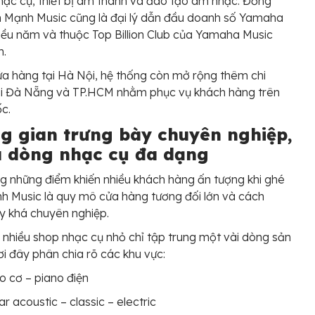
ạc cụ, thiết bị âm thanh và đào tạo âm nhạc. Đồng
ến Mạnh Music cũng là đại lý dẫn đầu doanh số Yamaha
iều năm và thuộc Top Billion Club của Yamaha Music
m.
a hàng tại Hà Nội, hệ thống còn mở rộng thêm chi
ại Đà Nẵng và TP.HCM nhằm phục vụ khách hàng trên
c.
g gian trưng bày chuyên nghiệp,
u dòng nhạc cụ đa dạng
g những điểm khiến nhiều khách hàng ấn tượng khi ghé
h Music là quy mô cửa hàng tương đối lớn và cách
y khá chuyên nghiệp.
 nhiều shop nhạc cụ nhỏ chỉ tập trung một vài dòng sản
i đây phân chia rõ các khu vực:
o cơ – piano điện
ar acoustic – classic – electric