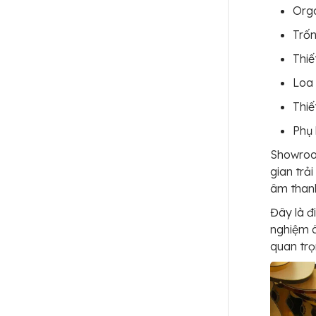
Org
Trốn
Thiế
Loa
Thiế
Phụ 
Showroom
gian trả
âm thanh
Đây là đi
nghiệm 
quan trọ